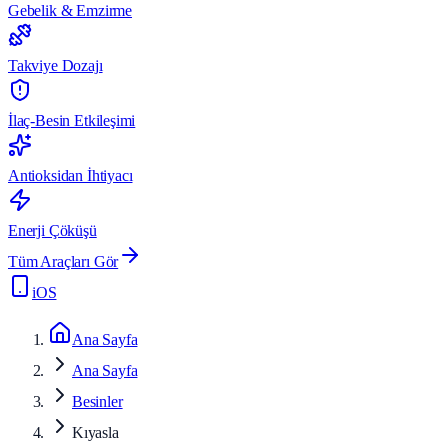
Gebelik & Emzirme
Takviye Dozajı
İlaç-Besin Etkileşimi
Antioksidan İhtiyacı
Enerji Çöküşü
Tüm Araçları Gör
iOS
Ana Sayfa
Ana Sayfa
Besinler
Kıyasla