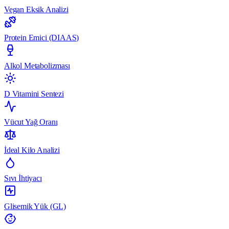
Vegan Eksik Analizi
Protein Emici (DIAAS)
Alkol Metabolizması
D Vitamini Sentezi
Vücut Yağ Oranı
İdeal Kilo Analizi
Sıvı İhtiyacı
Glisemik Yük (GL)