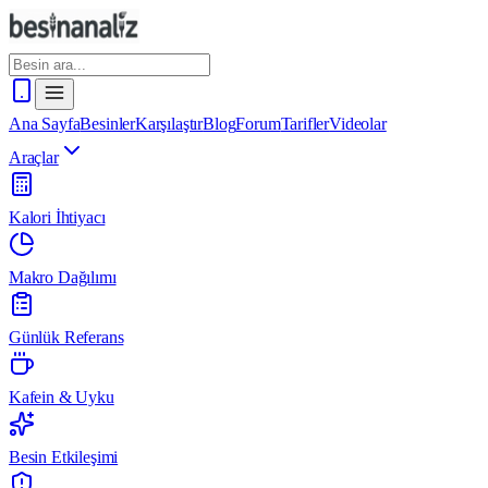
Ana Sayfa
Besinler
Karşılaştır
Blog
Forum
Tarifler
Videolar
Araçlar
Kalori İhtiyacı
Makro Dağılımı
Günlük Referans
Kafein & Uyku
Besin Etkileşimi