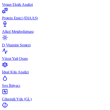
Vegan Eksik Analizi
Protein Emici (DIAAS)
Alkol Metabolizması
D Vitamini Sentezi
Vücut Yağ Oranı
İdeal Kilo Analizi
Sıvı İhtiyacı
Glisemik Yük (GL)