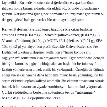
kıymetlidir. Bu nedenle satır satır değerlendirme yaparken önce
ihtiyacı, sonra birimi, ardından da sıklığı göz önünde bulundurmak
gerekir. Karşılaştırma grafiğinde normalize edilmiş radar görünümü bu
dengeyi görsel hale getirerek tablo okumayı kolaylaştırır.
Kahve, Kafeinsiz, Pre-Lightened tarafında öne çıkan başlıklar
arasında Demir (0.04 mg), E Vitamini (alfa-tokoferol) (0.03 mg), K
Vitamini (filokinon) (0.10 µg), MUFA 18:1 (oleik asit) (0.21 g), SFA
10:0 (0.02 g) yer alıyor. Bu profil, özellikle Kahve, Kafeinsiz, Pre-
Lightened tüketmeyi düşünen kullanıcıya "hangi konuda artı
sağlıyorum" sorusunun kısa bir yanıtını verir. Eğer hedef daha dengeli
bir öğün kurmaksa, güçlü olduğu alanları başka bir besinin zayıf
kaldığı yönlerle eşleştirmek pratik bir yaklaşımdır. Örneğin bir öğünde
enerji yüksekse, yanına daha hafif ama mikro besin yoğunluğu iyi bir
seçim eklemek toplam kaliteyi artırabilir. Bu ekranın amacı tam olarak
bu: tek ürün kararından ziyade kombinasyon kararını kolaylaştırmak.
Çünkü sürdürülebilir beslenme çoğunlukla tek bir "mükemmel"
besinle değil, akıllı eşleştirmelerle ilerler.