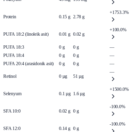
+1753.3%
Protein
0.15
g
2.78
g
+100.0%
PUFA 18:2 (linoleik asit)
0.01
g
0.02
g
PUFA 18:3
0
g
0
g
—
PUFA 18:4
0
g
0
g
—
PUFA 20:4 (arasidonik asit)
0
g
0
g
—
—
Retinol
0
µg
51
µg
+1500.0%
Selenyum
0.1
µg
1.6
µg
-100.0%
SFA 10:0
0.02
g
0
g
-100.0%
SFA 12:0
0.14
g
0
g