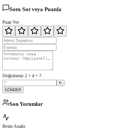
Soru Sor veya Puanla
Puan Ver
Doğrulama:
2
+
4
= ?
↻
GÖNDER
Son Yorumlar
Besin Analiz