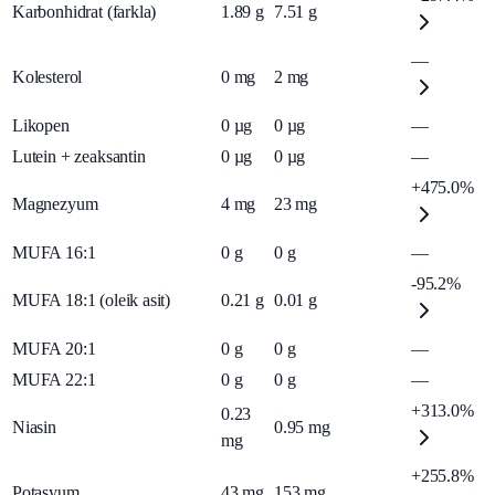
Karbonhidrat (farkla)
1.89
g
7.51
g
—
Kolesterol
0
mg
2
mg
Likopen
0
µg
0
µg
—
Lutein + zeaksantin
0
µg
0
µg
—
+475.0%
Magnezyum
4
mg
23
mg
MUFA 16:1
0
g
0
g
—
-95.2%
MUFA 18:1 (oleik asit)
0.21
g
0.01
g
MUFA 20:1
0
g
0
g
—
MUFA 22:1
0
g
0
g
—
+313.0%
0.23
Niasin
0.95
mg
mg
+255.8%
Potasyum
43
mg
153
mg