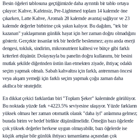
Besin öğeleri tablosuna geçtiğimizde daha ayrıntılı bir tablo ortaya
çıkıyor: Kahve, Kafeinsiz, Pre-Lightened toplam 14 kalemde öne
çıkarken, Latte Kahve, Aromalı 28 kalemde avantaj sağlıyor ve 23
kalemde değerler birbirine çok yakın kalıyor. Bu dağılım, "tek bir
kazanan" yaklaşımının günlük hayat için her zaman doğru olmadığını
gösterir. Gerçekte insanlar tek bir hedefle beslenmez; aynı anda enerji
dengesi, tokluk, sindirim, mikronutrient kalitesi ve bütçe gibi farklı
kriterleri düşünür. Dolayısıyla bu panelin doğru kullanımı, bir besini
mutlak şekilde diğerinden üstün ilan etmekten ziyade, ihtiyaç odaklı
seçim yapmak olmalı. Sabah kahvaltısı için farklı, antrenman öncesi
veya akşam yemeği için farklı seçim yapmak çoğu zaman daha
akıllıca bir stratejidir.
En dikkat çekici farklardan biri "Toplam Şeker" kaleminde görülüyor.
Bu noktada yüzde fark +4223.5% seviyesine ulaşıyor. Yüzde farkların
yüksek olması her zaman otomatik olarak "daha iyi" anlamına gelmez;
burada birim ve hedef birlikte düşünülmelidir. Örneğin bazı öğelerde
çok yüksek değerler herkese uygun olmayabilir, bazı öğelerde ise
küçük artışlar bile günlük ihtiyacı tamamlama açısından çok