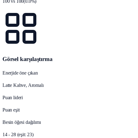
100
vs
100
(
0.0
%)
Görsel karşılaştırma
Enerjide öne çıkan
Latte Kahve, Aromalı
Puan lideri
Puan eşit
Besin öğesi dağılımı
14 - 28 (eşit: 23)