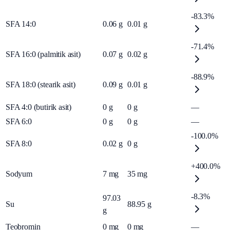
-83.3%
SFA 14:0
0.06
g
0.01
g
-71.4%
SFA 16:0 (palmitik asit)
0.07
g
0.02
g
-88.9%
SFA 18:0 (stearik asit)
0.09
g
0.01
g
SFA 4:0 (butirik asit)
0
g
0
g
—
SFA 6:0
0
g
0
g
—
-100.0%
SFA 8:0
0.02
g
0
g
+400.0%
Sodyum
7
mg
35
mg
-8.3%
97.03
Su
88.95
g
g
Teobromin
0
mg
0
mg
—