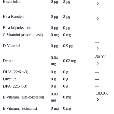
Besin folati
0
µg
2
µg
—
Beta Karoten
0
µg
2
µg
Beta kriptoksantin
0
µg
0
µg
—
C Vitamini (askorbik asit)
0
mg
0
mg
—
—
D Vitamini
0
µg
0.9
µg
-50.0%
0.04
Demir
0.02
mg
mg
DHA (22:6 n-3)
0
g
0
g
—
Diyet lifi
0
g
0
g
—
DPA (22:5 n-3)
0
g
0
g
—
-100.0%
0.03
E Vitamini (alfa-tokoferol)
0
mg
mg
E Vitamini (eklenmiş)
0
mg
0
mg
—