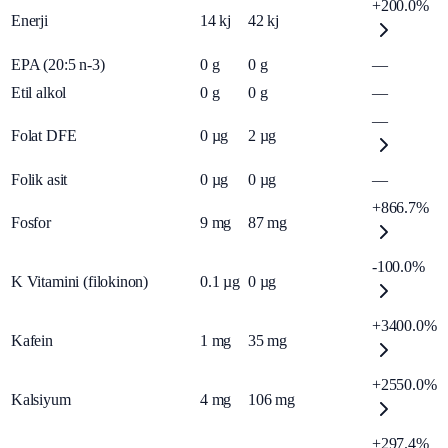
+200.0%
Enerji
14
kj
42
kj
EPA (20:5 n-3)
0
g
0
g
—
Etil alkol
0
g
0
g
—
—
Folat DFE
0
µg
2
µg
Folik asit
0
µg
0
µg
—
+866.7%
Fosfor
9
mg
87
mg
-100.0%
K Vitamini (filokinon)
0.1
µg
0
µg
+3400.0%
Kafein
1
mg
35
mg
+2550.0%
Kalsiyum
4
mg
106
mg
+297.4%