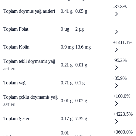
-87.8%
Toplam doymus yağ asitleri
0.41
g
0.05
g
—
Toplam Folat
0
µg
2
µg
+1411.1%
Toplam Kolin
0.9
mg
13.6
mg
-95.2%
Toplam tekli doymamis yağ
0.21
g
0.01
g
asitleri
-85.9%
Toplam yağ
0.71
g
0.1
g
+100.0%
Toplam çoklu doymamis yağ
0.01
g
0.02
g
asitleri
+4223.5%
Toplam Şeker
0.17
g
7.35
g
+3600.0%
0.01