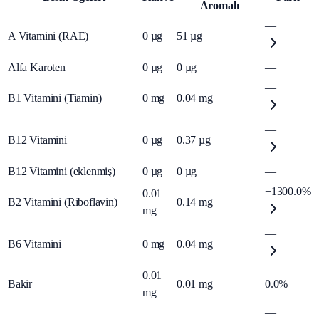
Aromalı
—
A Vitamini (RAE)
0
µg
51
µg
Alfa Karoten
0
µg
0
µg
—
—
B1 Vitamini (Tiamin)
0
mg
0.04
mg
—
B12 Vitamini
0
µg
0.37
µg
B12 Vitamini (eklenmiş)
0
µg
0
µg
—
+1300.0%
0.01
B2 Vitamini (Riboflavin)
0.14
mg
mg
—
B6 Vitamini
0
mg
0.04
mg
0.01
Bakir
0.01
mg
0.0%
mg
—