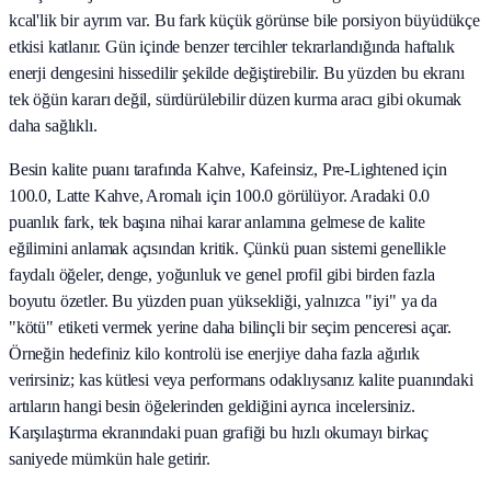
kcal'lik bir ayrım var. Bu fark küçük görünse bile porsiyon büyüdükçe
etkisi katlanır. Gün içinde benzer tercihler tekrarlandığında haftalık
enerji dengesini hissedilir şekilde değiştirebilir. Bu yüzden bu ekranı
tek öğün kararı değil, sürdürülebilir düzen kurma aracı gibi okumak
daha sağlıklı.
Besin kalite puanı tarafında Kahve, Kafeinsiz, Pre-Lightened için
100.0, Latte Kahve, Aromalı için 100.0 görülüyor. Aradaki 0.0
puanlık fark, tek başına nihai karar anlamına gelmese de kalite
eğilimini anlamak açısından kritik. Çünkü puan sistemi genellikle
faydalı öğeler, denge, yoğunluk ve genel profil gibi birden fazla
boyutu özetler. Bu yüzden puan yüksekliği, yalnızca "iyi" ya da
"kötü" etiketi vermek yerine daha bilinçli bir seçim penceresi açar.
Örneğin hedefiniz kilo kontrolü ise enerjiye daha fazla ağırlık
verirsiniz; kas kütlesi veya performans odaklıysanız kalite puanındaki
artıların hangi besin öğelerinden geldiğini ayrıca incelersiniz.
Karşılaştırma ekranındaki puan grafiği bu hızlı okumayı birkaç
saniyede mümkün hale getirir.