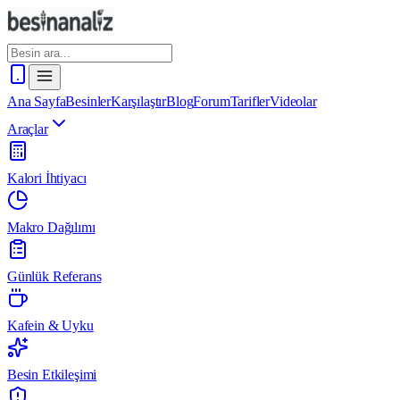
Ana Sayfa
Besinler
Karşılaştır
Blog
Forum
Tarifler
Videolar
Araçlar
Kalori İhtiyacı
Makro Dağılımı
Günlük Referans
Kafein & Uyku
Besin Etkileşimi