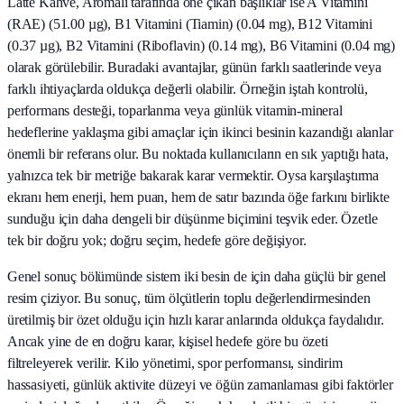
Latte Kahve, Aromalı tarafında öne çıkan başlıklar ise A Vitamini
(RAE) (51.00 µg), B1 Vitamini (Tiamin) (0.04 mg), B12 Vitamini
(0.37 µg), B2 Vitamini (Riboflavin) (0.14 mg), B6 Vitamini (0.04 mg)
olarak görülebilir. Buradaki avantajlar, günün farklı saatlerinde veya
farklı ihtiyaçlarda oldukça değerli olabilir. Örneğin iştah kontrolü,
performans desteği, toparlanma veya günlük vitamin-mineral
hedeflerine yaklaşma gibi amaçlar için ikinci besinin kazandığı alanlar
önemli bir referans olur. Bu noktada kullanıcıların en sık yaptığı hata,
yalnızca tek bir metriğe bakarak karar vermektir. Oysa karşılaştırma
ekranı hem enerji, hem puan, hem de satır bazında öğe farkını birlikte
sunduğu için daha dengeli bir düşünme biçimini teşvik eder. Özetle
tek bir doğru yok; doğru seçim, hedefe göre değişiyor.
Genel sonuç bölümünde sistem iki besin de için daha güçlü bir genel
resim çiziyor. Bu sonuç, tüm ölçütlerin toplu değerlendirmesinden
üretilmiş bir özet olduğu için hızlı karar anlarında oldukça faydalıdır.
Ancak yine de en doğru karar, kişisel hedefe göre bu özeti
filtreleyerek verilir. Kilo yönetimi, spor performansı, sindirim
hassasiyeti, günlük aktivite düzeyi ve öğün zamanlaması gibi faktörler