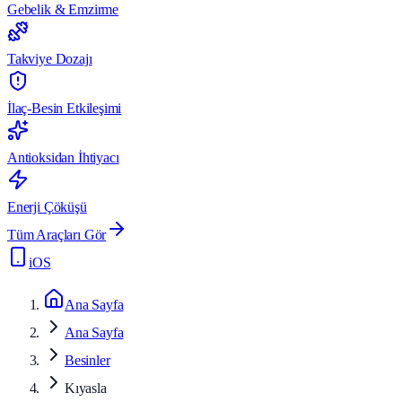
Gebelik & Emzirme
Takviye Dozajı
İlaç-Besin Etkileşimi
Antioksidan İhtiyacı
Enerji Çöküşü
Tüm Araçları Gör
iOS
Ana Sayfa
Ana Sayfa
Besinler
Kıyasla