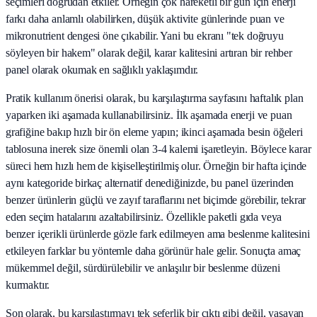
seçimleri doğrudan etkiler. Örneğin çok hareketli bir gün için enerji
farkı daha anlamlı olabilirken, düşük aktivite günlerinde puan ve
mikronutrient dengesi öne çıkabilir. Yani bu ekranı "tek doğruyu
söyleyen bir hakem" olarak değil, karar kalitesini artıran bir rehber
panel olarak okumak en sağlıklı yaklaşımdır.
Pratik kullanım önerisi olarak, bu karşılaştırma sayfasını haftalık plan
yaparken iki aşamada kullanabilirsiniz. İlk aşamada enerji ve puan
grafiğine bakıp hızlı bir ön eleme yapın; ikinci aşamada besin öğeleri
tablosuna inerek size önemli olan 3-4 kalemi işaretleyin. Böylece karar
süreci hem hızlı hem de kişiselleştirilmiş olur. Örneğin bir hafta içinde
aynı kategoride birkaç alternatif denediğinizde, bu panel üzerinden
benzer ürünlerin güçlü ve zayıf taraflarını net biçimde görebilir, tekrar
eden seçim hatalarını azaltabilirsiniz. Özellikle paketli gıda veya
benzer içerikli ürünlerde gözle fark edilmeyen ama beslenme kalitesini
etkileyen farklar bu yöntemle daha görünür hale gelir. Sonuçta amaç
mükemmel değil, sürdürülebilir ve anlaşılır bir beslenme düzeni
kurmaktır.
Son olarak, bu karşılaştırmayı tek seferlik bir çıktı gibi değil, yaşayan