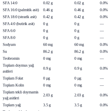
SFA 14:0
0.02
g
0.02
g
0.0%
SFA 16:0 (palmitik asit)
0.46
g
0.46
g
0.0%
SFA 18:0 (stearik asit)
0.42
g
0.42
g
0.0%
SFA 4:0 (butirik asit)
0
g
0
g
—
SFA 6:0
0
g
0
g
—
SFA 8:0
0
g
0
g
—
Sodyum
60
mg
60
mg
0.0%
Su
86.2
g
86.2
g
0.0%
Teobromin
0
mg
0
mg
—
Toplam doymus yağ
0.9
g
0.9
g
0.0%
asitleri
Toplam Folat
0
µg
0
µg
—
Toplam Kolin
0
mg
0
mg
—
Toplam tekli doymamis
2.03
g
2.03
g
0.0%
yağ asitleri
Toplam yağ
3.5
g
3.5
g
0.0%