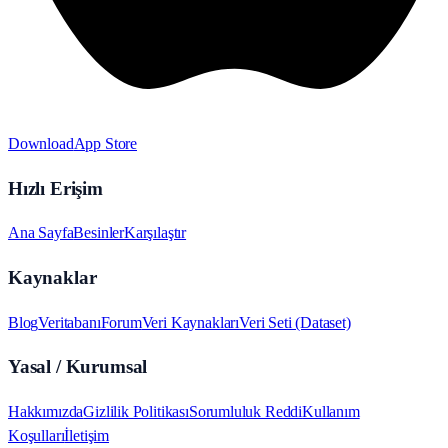
Download
App Store
Hızlı Erişim
Ana Sayfa
Besinler
Karşılaştır
Kaynaklar
Blog
Veritabanı
Forum
Veri Kaynakları
Veri Seti (Dataset)
Yasal / Kurumsal
Hakkımızda
Gizlilik Politikası
Sorumluluk Reddi
Kullanım
Koşulları
İletişim