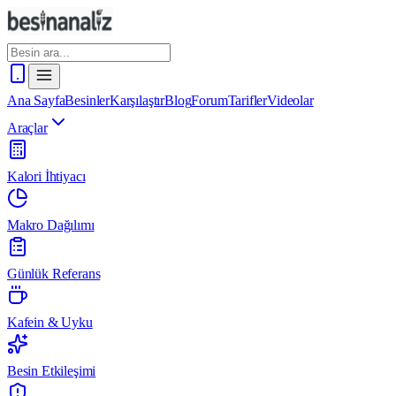
Ana Sayfa
Besinler
Karşılaştır
Blog
Forum
Tarifler
Videolar
Araçlar
Kalori İhtiyacı
Makro Dağılımı
Günlük Referans
Kafein & Uyku
Besin Etkileşimi