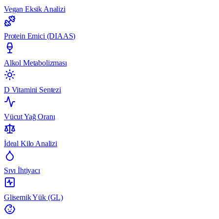
Vegan Eksik Analizi
Protein Emici (DIAAS)
Alkol Metabolizması
D Vitamini Sentezi
Vücut Yağ Oranı
İdeal Kilo Analizi
Sıvı İhtiyacı
Glisemik Yük (GL)