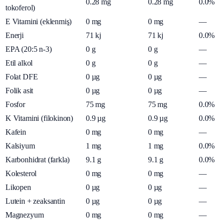
0.28
mg
0.28
mg
0.0%
tokoferol)
E Vitamini (eklenmiş)
0
mg
0
mg
—
Enerji
71
kj
71
kj
0.0%
EPA (20:5 n-3)
0
g
0
g
—
Etil alkol
0
g
0
g
—
Folat DFE
0
µg
0
µg
—
Folik asit
0
µg
0
µg
—
Fosfor
75
mg
75
mg
0.0%
K Vitamini (filokinon)
0.9
µg
0.9
µg
0.0%
Kafein
0
mg
0
mg
—
Kalsiyum
1
mg
1
mg
0.0%
Karbonhidrat (farkla)
9.1
g
9.1
g
0.0%
Kolesterol
0
mg
0
mg
—
Likopen
0
µg
0
µg
—
Lutein + zeaksantin
0
µg
0
µg
—
Magnezyum
0
mg
0
mg
—