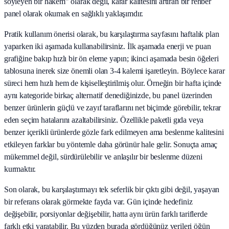
söyleyen bir hakem" olarak değil, karar kalitesini artıran bir rehber
panel olarak okumak en sağlıklı yaklaşımdır.
Pratik kullanım önerisi olarak, bu karşılaştırma sayfasını haftalık plan
yaparken iki aşamada kullanabilirsiniz. İlk aşamada enerji ve puan
grafiğine bakıp hızlı bir ön eleme yapın; ikinci aşamada besin öğeleri
tablosuna inerek size önemli olan 3-4 kalemi işaretleyin. Böylece karar
süreci hem hızlı hem de kişiselleştirilmiş olur. Örneğin bir hafta içinde
aynı kategoride birkaç alternatif denediğinizde, bu panel üzerinden
benzer ürünlerin güçlü ve zayıf taraflarını net biçimde görebilir, tekrar
eden seçim hatalarını azaltabilirsiniz. Özellikle paketli gıda veya
benzer içerikli ürünlerde gözle fark edilmeyen ama beslenme kalitesini
etkileyen farklar bu yöntemle daha görünür hale gelir. Sonuçta amaç
mükemmel değil, sürdürülebilir ve anlaşılır bir beslenme düzeni
kurmaktır.
Son olarak, bu karşılaştırmayı tek seferlik bir çıktı gibi değil, yaşayan
bir referans olarak görmekte fayda var. Gün içinde hedefiniz
değişebilir, porsiyonlar değişebilir, hatta aynı ürün farklı tariflerde
farklı etki yaratabilir. Bu yüzden burada gördüğünüz verileri öğün