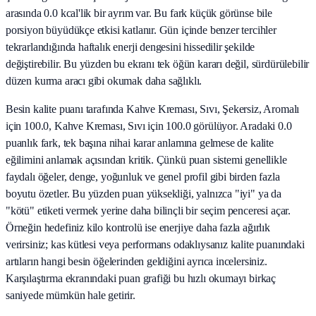
arasında 0.0 kcal'lik bir ayrım var. Bu fark küçük görünse bile
porsiyon büyüdükçe etkisi katlanır. Gün içinde benzer tercihler
tekrarlandığında haftalık enerji dengesini hissedilir şekilde
değiştirebilir. Bu yüzden bu ekranı tek öğün kararı değil, sürdürülebilir
düzen kurma aracı gibi okumak daha sağlıklı.
Besin kalite puanı tarafında Kahve Kreması, Sıvı, Şekersiz, Aromalı
için 100.0, Kahve Kreması, Sıvı için 100.0 görülüyor. Aradaki 0.0
puanlık fark, tek başına nihai karar anlamına gelmese de kalite
eğilimini anlamak açısından kritik. Çünkü puan sistemi genellikle
faydalı öğeler, denge, yoğunluk ve genel profil gibi birden fazla
boyutu özetler. Bu yüzden puan yüksekliği, yalnızca "iyi" ya da
"kötü" etiketi vermek yerine daha bilinçli bir seçim penceresi açar.
Örneğin hedefiniz kilo kontrolü ise enerjiye daha fazla ağırlık
verirsiniz; kas kütlesi veya performans odaklıysanız kalite puanındaki
artıların hangi besin öğelerinden geldiğini ayrıca incelersiniz.
Karşılaştırma ekranındaki puan grafiği bu hızlı okumayı birkaç
saniyede mümkün hale getirir.