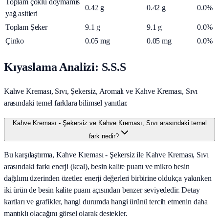
Toplam çoklu doymamis
0.42
g
0.42
g
0.0%
yağ asitleri
Toplam Şeker
9.1
g
9.1
g
0.0%
Çinko
0.05
mg
0.05
mg
0.0%
Kıyaslama Analizi: S.S.S
Kahve Kreması, Sıvı, Şekersiz, Aromalı ve Kahve Kreması, Sıvı
arasındaki temel farklara bilimsel yanıtlar.
Kahve Kreması - Şekersiz ve Kahve Kreması, Sıvı arasındaki temel
fark nedir?
Bu karşılaştırma, Kahve Kreması - Şekersiz ile Kahve Kreması, Sıvı
arasındaki farkı enerji (kcal), besin kalite puanı ve mikro besin
dağılımı üzerinden özetler. enerji değerleri birbirine oldukça yakınken
iki ürün de besin kalite puanı açısından benzer seviyededir. Detay
kartları ve grafikler, hangi durumda hangi ürünü tercih etmenin daha
mantıklı olacağını görsel olarak destekler.