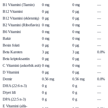
B1 Vitamini (Tiamin)
0
mg
0
mg
—
B12 Vitamini
0
µg
0
µg
—
B12 Vitamini (eklenmiş)
0
µg
0
µg
—
B2 Vitamini (Riboflavin)
0
mg
0
mg
—
B6 Vitamini
0
mg
0
mg
—
Bakir
0
mg
0
mg
—
Besin folati
0
µg
0
µg
—
Beta Karoten
3
µg
3
µg
0.0%
Beta kriptoksantin
0
µg
0
µg
—
C Vitamini (askorbik asit)
0
mg
0
mg
—
D Vitamini
0
µg
0
µg
—
Demir
0.56
mg
0.56
mg
0.0%
DHA (22:6 n-3)
0
g
0
g
—
Diyet lifi
0
g
0
g
—
DPA (22:5 n-3)
0
g
0
g
—
E Vitamini (alfa-