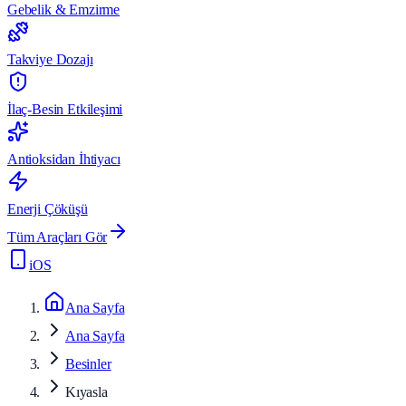
Gebelik & Emzirme
Takviye Dozajı
İlaç-Besin Etkileşimi
Antioksidan İhtiyacı
Enerji Çöküşü
Tüm Araçları Gör
iOS
Ana Sayfa
Ana Sayfa
Besinler
Kıyasla