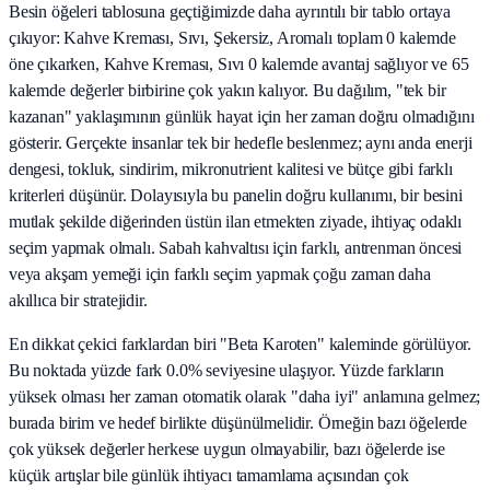
Besin öğeleri tablosuna geçtiğimizde daha ayrıntılı bir tablo ortaya
çıkıyor: Kahve Kreması, Sıvı, Şekersiz, Aromalı toplam 0 kalemde
öne çıkarken, Kahve Kreması, Sıvı 0 kalemde avantaj sağlıyor ve 65
kalemde değerler birbirine çok yakın kalıyor. Bu dağılım, "tek bir
kazanan" yaklaşımının günlük hayat için her zaman doğru olmadığını
gösterir. Gerçekte insanlar tek bir hedefle beslenmez; aynı anda enerji
dengesi, tokluk, sindirim, mikronutrient kalitesi ve bütçe gibi farklı
kriterleri düşünür. Dolayısıyla bu panelin doğru kullanımı, bir besini
mutlak şekilde diğerinden üstün ilan etmekten ziyade, ihtiyaç odaklı
seçim yapmak olmalı. Sabah kahvaltısı için farklı, antrenman öncesi
veya akşam yemeği için farklı seçim yapmak çoğu zaman daha
akıllıca bir stratejidir.
En dikkat çekici farklardan biri "Beta Karoten" kaleminde görülüyor.
Bu noktada yüzde fark 0.0% seviyesine ulaşıyor. Yüzde farkların
yüksek olması her zaman otomatik olarak "daha iyi" anlamına gelmez;
burada birim ve hedef birlikte düşünülmelidir. Örneğin bazı öğelerde
çok yüksek değerler herkese uygun olmayabilir, bazı öğelerde ise
küçük artışlar bile günlük ihtiyacı tamamlama açısından çok