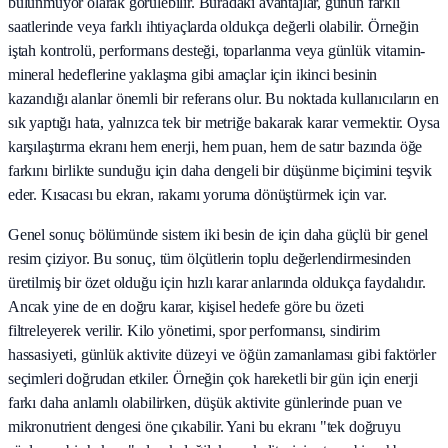
bulunmuyor olarak görülebilir. Buradaki avantajlar, günün farklı
saatlerinde veya farklı ihtiyaçlarda oldukça değerli olabilir. Örneğin
iştah kontrolü, performans desteği, toparlanma veya günlük vitamin-
mineral hedeflerine yaklaşma gibi amaçlar için ikinci besinin
kazandığı alanlar önemli bir referans olur. Bu noktada kullanıcıların en
sık yaptığı hata, yalnızca tek bir metriğe bakarak karar vermektir. Oysa
karşılaştırma ekranı hem enerji, hem puan, hem de satır bazında öğe
farkını birlikte sunduğu için daha dengeli bir düşünme biçimini teşvik
eder. Kısacası bu ekran, rakamı yoruma dönüştürmek için var.
Genel sonuç bölümünde sistem iki besin de için daha güçlü bir genel
resim çiziyor. Bu sonuç, tüm ölçütlerin toplu değerlendirmesinden
üretilmiş bir özet olduğu için hızlı karar anlarında oldukça faydalıdır.
Ancak yine de en doğru karar, kişisel hedefe göre bu özeti
filtreleyerek verilir. Kilo yönetimi, spor performansı, sindirim
hassasiyeti, günlük aktivite düzeyi ve öğün zamanlaması gibi faktörler
seçimleri doğrudan etkiler. Örneğin çok hareketli bir gün için enerji
farkı daha anlamlı olabilirken, düşük aktivite günlerinde puan ve
mikronutrient dengesi öne çıkabilir. Yani bu ekranı "tek doğruyu