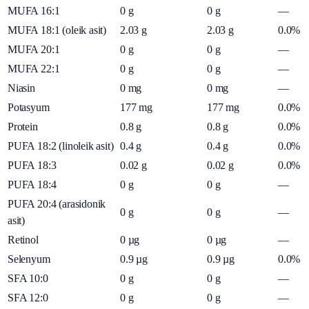
MUFA 16:1
0
g
0
g
—
MUFA 18:1 (oleik asit)
2.03
g
2.03
g
0.0%
MUFA 20:1
0
g
0
g
—
MUFA 22:1
0
g
0
g
—
Niasin
0
mg
0
mg
—
Potasyum
177
mg
177
mg
0.0%
Protein
0.8
g
0.8
g
0.0%
PUFA 18:2 (linoleik asit)
0.4
g
0.4
g
0.0%
PUFA 18:3
0.02
g
0.02
g
0.0%
PUFA 18:4
0
g
0
g
—
PUFA 20:4 (arasidonik
0
g
0
g
—
asit)
Retinol
0
µg
0
µg
—
Selenyum
0.9
µg
0.9
µg
0.0%
SFA 10:0
0
g
0
g
—
SFA 12:0
0
g
0
g
—