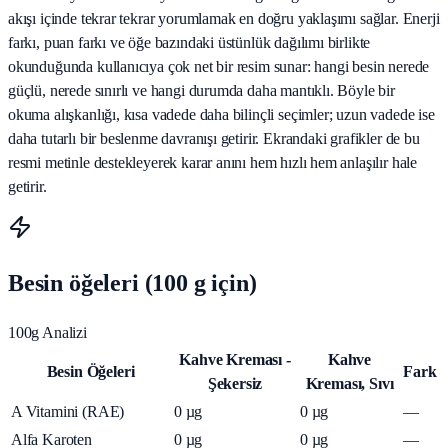
akışı içinde tekrar tekrar yorumlamak en doğru yaklaşımı sağlar. Enerji
farkı, puan farkı ve öğe bazındaki üstünlük dağılımı birlikte
okunduğunda kullanıcıya çok net bir resim sunar: hangi besin nerede
güçlü, nerede sınırlı ve hangi durumda daha mantıklı. Böyle bir
okuma alışkanlığı, kısa vadede daha bilinçli seçimler; uzun vadede ise
daha tutarlı bir beslenme davranışı getirir. Ekrandaki grafikler de bu
resmi metinle destekleyerek karar anını hem hızlı hem anlaşılır hale
getirir.
Besin öğeleri (100 g için)
100g Analizi
Kahve Kreması -
Kahve
Besin Öğeleri
Fark
Şekersiz
Kreması, Sıvı
A Vitamini (RAE)
0
µg
0
µg
—
Alfa Karoten
0
µg
0
µg
—