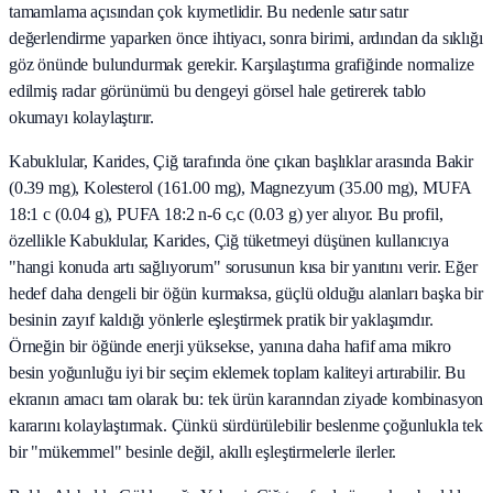
tamamlama açısından çok kıymetlidir. Bu nedenle satır satır
değerlendirme yaparken önce ihtiyacı, sonra birimi, ardından da sıklığı
göz önünde bulundurmak gerekir. Karşılaştırma grafiğinde normalize
edilmiş radar görünümü bu dengeyi görsel hale getirerek tablo
okumayı kolaylaştırır.
Kabuklular, Karides, Çiğ tarafında öne çıkan başlıklar arasında Bakir
(0.39 mg), Kolesterol (161.00 mg), Magnezyum (35.00 mg), MUFA
18:1 c (0.04 g), PUFA 18:2 n-6 c,c (0.03 g) yer alıyor. Bu profil,
özellikle Kabuklular, Karides, Çiğ tüketmeyi düşünen kullanıcıya
"hangi konuda artı sağlıyorum" sorusunun kısa bir yanıtını verir. Eğer
hedef daha dengeli bir öğün kurmaksa, güçlü olduğu alanları başka bir
besinin zayıf kaldığı yönlerle eşleştirmek pratik bir yaklaşımdır.
Örneğin bir öğünde enerji yüksekse, yanına daha hafif ama mikro
besin yoğunluğu iyi bir seçim eklemek toplam kaliteyi artırabilir. Bu
ekranın amacı tam olarak bu: tek ürün kararından ziyade kombinasyon
kararını kolaylaştırmak. Çünkü sürdürülebilir beslenme çoğunlukla tek
bir "mükemmel" besinle değil, akıllı eşleştirmelerle ilerler.