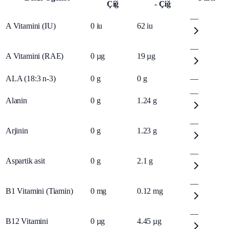
Çiğ
- Çiğ
—
A Vitamini (IU)
0
iu
62
iu
—
A Vitamini (RAE)
0
µg
19
µg
ALA (18:3 n-3)
0
g
0
g
—
—
Alanin
0
g
1.24
g
—
Arjinin
0
g
1.23
g
—
Aspartik asit
0
g
2.1
g
—
B1 Vitamini (Tiamin)
0
mg
0.12
mg
—
B12 Vitamini
0
µg
4.45
µg