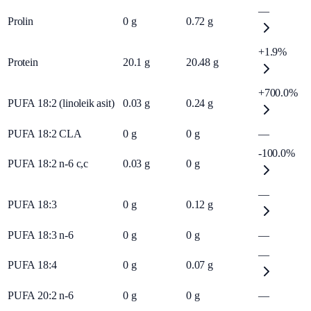
—
Prolin
0
g
0.72
g
+1.9%
Protein
20.1
g
20.48
g
+700.0%
PUFA 18:2 (linoleik asit)
0.03
g
0.24
g
PUFA 18:2 CLA
0
g
0
g
—
-100.0%
PUFA 18:2 n-6 c,c
0.03
g
0
g
—
PUFA 18:3
0
g
0.12
g
PUFA 18:3 n-6
0
g
0
g
—
—
PUFA 18:4
0
g
0.07
g
PUFA 20:2 n-6
0
g
0
g
—