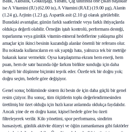
Balık, Alabalık, Gökkuşağı, Yabani, Çiğ tarafında öne çıkan başlıklar
ise A Vitamini (IU) (62.00 iu), A Vitamini (RAE) (19.00 µg), Alanin
(1.24 g), Arjinin (1.23 g), Aspartik asit (2.10 g) olarak görülebilir.
Buradaki avantajlar, günün farklı saatlerinde veya farklı ihtiyaçlarda
oldukça değerli olabilir. Örneğin iştah kontrolü, performans desteği,
toparlanma veya günlük vitamin-mineral hedeflerine yaklaşma gibi
amaçlar için ikinci besinin kazandığı alanlar önemli bir referans olur.
Bu noktada kullanıcıların en sık yaptığı hata, yalnızca tek bir metriğe
bakarak karar vermektir. Oysa karşılaştırma ekranı hem enerji, hem
puan, hem de satır bazında öğe farkını birlikte sunduğu için daha
dengeli bir düşünme biçimini teşvik eder. Özetle tek bir doğru yok;
doğru seçim, hedefe göre değişiyor.
Genel sonuç bölümünde sistem iki besin de için daha güçlü bir genel
resim çiziyor. Bu sonuç, tüm ölçütlerin toplu değerlendirmesinden
üretilmiş bir özet olduğu için hızlı karar anlarında oldukça faydalıdır.
Ancak yine de en doğru karar, kişisel hedefe göre bu özeti
filtreleyerek verilir. Kilo yönetimi, spor performansı, sindirim
hassasiyeti, günlük aktivite düzeyi ve öğün zamanlaması gibi faktörler