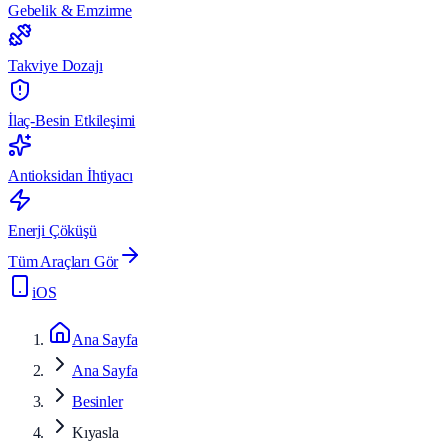
Gebelik & Emzirme
Takviye Dozajı
İlaç-Besin Etkileşimi
Antioksidan İhtiyacı
Enerji Çöküşü
Tüm Araçları Gör
iOS
Ana Sayfa
Ana Sayfa
Besinler
Kıyasla