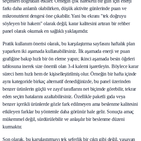
seçimleri doğrudan etkiler. Örneğin çok hareketli bir gün için enerji
farkı daha anlamlı olabilirken, düşük aktivite günlerinde puan ve
mikronutrient dengesi öne çıkabilir. Yani bu ekranı "tek doğruyu
söyleyen bir hakem" olarak değil, karar kalitesini artıran bir rehber
panel olarak okumak en sağlıklı yaklaşımdır.
Pratik kullanım önerisi olarak, bu karşılaştırma sayfasını haftalık plan
yaparken iki aşamada kullanabilirsiniz. İlk aşamada enerji ve puan
grafiğine bakıp hızlı bir ön eleme yapın; ikinci aşamada besin öğeleri
tablosuna inerek size önemli olan 3-4 kalemi işaretleyin. Böylece karar
süreci hem hızlı hem de kişiselleştirilmiş olur. Örneğin bir hafta içinde
aynı kategoride birkaç alternatif denediğinizde, bu panel üzerinden
benzer ürünlerin güçlü ve zayıf taraflarını net biçimde görebilir, tekrar
eden seçim hatalarını azaltabilirsiniz. Özellikle paketli gıda veya
benzer içerikli ürünlerde gözle fark edilmeyen ama beslenme kalitesini
etkileyen farklar bu yöntemle daha görünür hale gelir. Sonuçta amaç
mükemmel değil, sürdürülebilir ve anlaşılır bir beslenme düzeni
kurmaktır.
Son olarak, bu karşılaştırmayı tek seferlik bir çıktı gibi değil, yaşayan