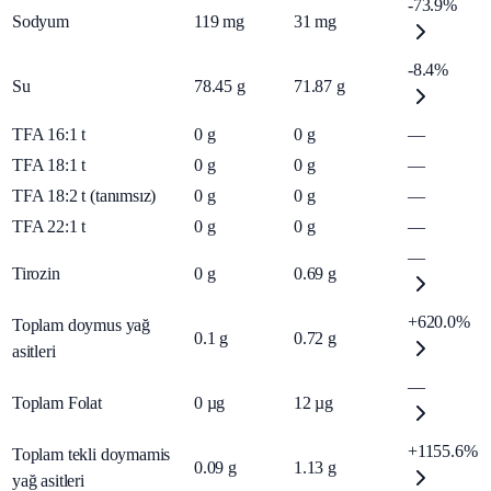
-73.9%
Sodyum
119
mg
31
mg
-8.4%
Su
78.45
g
71.87
g
TFA 16:1 t
0
g
0
g
—
TFA 18:1 t
0
g
0
g
—
TFA 18:2 t (tanımsız)
0
g
0
g
—
TFA 22:1 t
0
g
0
g
—
—
Tirozin
0
g
0.69
g
+620.0%
Toplam doymus yağ
0.1
g
0.72
g
asitleri
—
Toplam Folat
0
µg
12
µg
+1155.6%
Toplam tekli doymamis
0.09
g
1.13
g
yağ asitleri