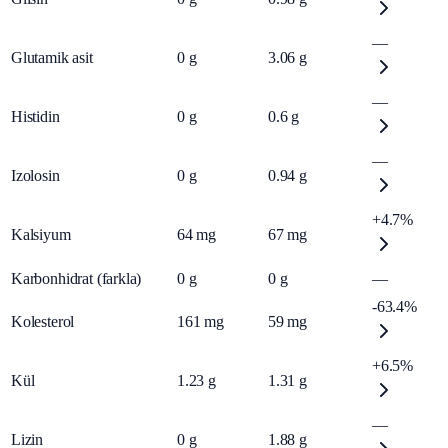
—
Glutamik asit
0
g
3.06
g
—
Histidin
0
g
0.6
g
—
Izolosin
0
g
0.94
g
+4.7%
Kalsiyum
64
mg
67
mg
Karbonhidrat (farkla)
0
g
0
g
—
-63.4%
Kolesterol
161
mg
59
mg
+6.5%
Kül
1.23
g
1.31
g
—
Lizin
0
g
1.88
g