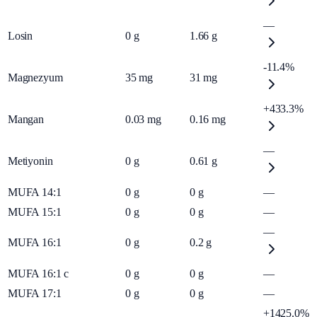
—
Losin
0
g
1.66
g
-11.4%
Magnezyum
35
mg
31
mg
+433.3%
Mangan
0.03
mg
0.16
mg
—
Metiyonin
0
g
0.61
g
MUFA 14:1
0
g
0
g
—
MUFA 15:1
0
g
0
g
—
—
MUFA 16:1
0
g
0.2
g
MUFA 16:1 c
0
g
0
g
—
MUFA 17:1
0
g
0
g
—
+1425.0%