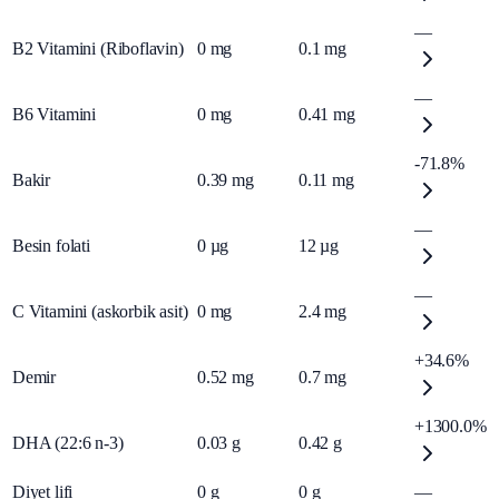
—
B2 Vitamini (Riboflavin)
0
mg
0.1
mg
—
B6 Vitamini
0
mg
0.41
mg
-71.8%
Bakir
0.39
mg
0.11
mg
—
Besin folati
0
µg
12
µg
—
C Vitamini (askorbik asit)
0
mg
2.4
mg
+34.6%
Demir
0.52
mg
0.7
mg
+1300.0%
DHA (22:6 n-3)
0.03
g
0.42
g
Diyet lifi
0
g
0
g
—