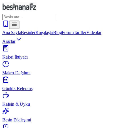
Ana Sayfa
Besinler
Karşılaştır
Blog
Forum
Tarifler
Videolar
Araçlar
Kalori İhtiyacı
Makro Dağılımı
Günlük Referans
Kafein & Uyku
Besin Etkileşimi