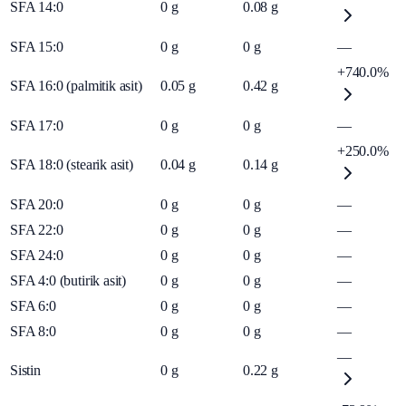
SFA 14:0
0
g
0.08
g
SFA 15:0
0
g
0
g
—
+740.0%
SFA 16:0 (palmitik asit)
0.05
g
0.42
g
SFA 17:0
0
g
0
g
—
+250.0%
SFA 18:0 (stearik asit)
0.04
g
0.14
g
SFA 20:0
0
g
0
g
—
SFA 22:0
0
g
0
g
—
SFA 24:0
0
g
0
g
—
SFA 4:0 (butirik asit)
0
g
0
g
—
SFA 6:0
0
g
0
g
—
SFA 8:0
0
g
0
g
—
—
Sistin
0
g
0.22
g