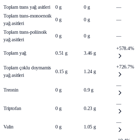
Toplam trans yağ asitleri
0
g
0
g
—
Toplam trans-monoenoik
0
g
0
g
—
yağ asitleri
Toplam trans-poliinoik
0
g
0
g
—
yağ asitleri
+578.4%
Toplam yağ
0.51
g
3.46
g
+726.7%
Toplam çoklu doymamis
0.15
g
1.24
g
yağ asitleri
—
Treonin
0
g
0.9
g
—
Triptofan
0
g
0.23
g
—
Valin
0
g
1.05
g