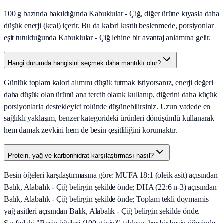
100 g bazında bakıldığında Kabuklular - Çiğ, diğer ürüne kıyasla daha
düşük enerji (kcal) içerir. Bu da kalori kısıtlı beslenmede, porsiyonlar
eşit tutulduğunda Kabuklular - Çiğ lehine bir avantaj anlamına gelir.
Hangi durumda hangisini seçmek daha mantıklı olur?
Günlük toplam kalori alımını düşük tutmak istiyorsanız, enerji değeri
daha düşük olan ürünü ana tercih olarak kullanıp, diğerini daha küçük
porsiyonlarla destekleyici rolünde düşünebilirsiniz. Uzun vadede en
sağlıklı yaklaşım, benzer kategorideki ürünleri dönüşümlü kullanarak
hem damak zevkini hem de besin çeşitliliğini korumaktır.
Protein, yağ ve karbonhidrat karşılaştırması nasıl?
Besin öğeleri karşılaştırmasına göre: MUFA 18:1 (oleik asit) açısından
Balık, Alabalık - Çiğ belirgin şekilde önde; DHA (22:6 n-3) açısından
Balık, Alabalık - Çiğ belirgin şekilde önde; Toplam tekli doymamis
yağ asitleri açısından Balık, Alabalık - Çiğ belirgin şekilde önde.
Sayfadaki "Besin öğeleri (100 g için)" tablosu, her bir besin öğesinde