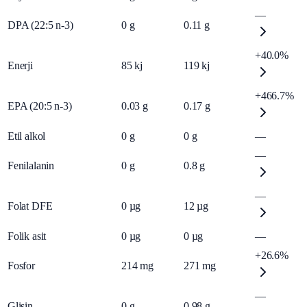
—
DPA (22:5 n-3)
0
g
0.11
g
+40.0%
Enerji
85
kj
119
kj
+466.7%
EPA (20:5 n-3)
0.03
g
0.17
g
Etil alkol
0
g
0
g
—
—
Fenilalanin
0
g
0.8
g
—
Folat DFE
0
µg
12
µg
Folik asit
0
µg
0
µg
—
+26.6%
Fosfor
214
mg
271
mg
—
Glisin
0
g
0.98
g