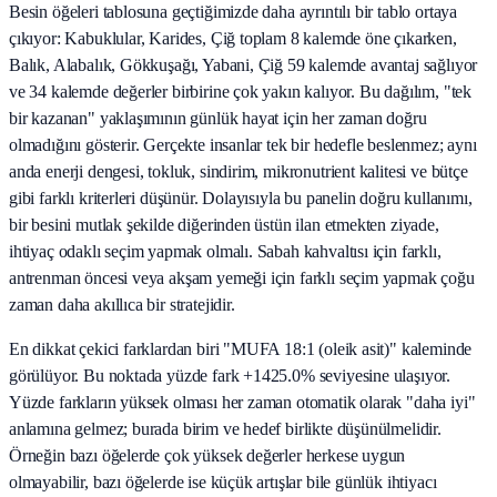
Besin öğeleri tablosuna geçtiğimizde daha ayrıntılı bir tablo ortaya
çıkıyor: Kabuklular, Karides, Çiğ toplam 8 kalemde öne çıkarken,
Balık, Alabalık, Gökkuşağı, Yabani, Çiğ 59 kalemde avantaj sağlıyor
ve 34 kalemde değerler birbirine çok yakın kalıyor. Bu dağılım, "tek
bir kazanan" yaklaşımının günlük hayat için her zaman doğru
olmadığını gösterir. Gerçekte insanlar tek bir hedefle beslenmez; aynı
anda enerji dengesi, tokluk, sindirim, mikronutrient kalitesi ve bütçe
gibi farklı kriterleri düşünür. Dolayısıyla bu panelin doğru kullanımı,
bir besini mutlak şekilde diğerinden üstün ilan etmekten ziyade,
ihtiyaç odaklı seçim yapmak olmalı. Sabah kahvaltısı için farklı,
antrenman öncesi veya akşam yemeği için farklı seçim yapmak çoğu
zaman daha akıllıca bir stratejidir.
En dikkat çekici farklardan biri "MUFA 18:1 (oleik asit)" kaleminde
görülüyor. Bu noktada yüzde fark +1425.0% seviyesine ulaşıyor.
Yüzde farkların yüksek olması her zaman otomatik olarak "daha iyi"
anlamına gelmez; burada birim ve hedef birlikte düşünülmelidir.
Örneğin bazı öğelerde çok yüksek değerler herkese uygun
olmayabilir, bazı öğelerde ise küçük artışlar bile günlük ihtiyacı