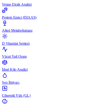
Vegan Eksik Analizi
Protein Emici (DIAAS)
Alkol Metabolizması
D Vitamini Sentezi
Vücut Yağ Oranı
İdeal Kilo Analizi
Sıvı İhtiyacı
Glisemik Yük (GL)