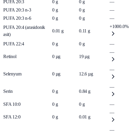
PUFA 20:3
0
g
0
g
—
PUFA 20:3 n-3
0
g
0
g
—
PUFA 20:3 n-6
0
g
0
g
—
+1000.0%
PUFA 20:4 (arasidonik
0.01
g
0.11
g
asit)
PUFA 22:4
0
g
0
g
—
—
Retinol
0
µg
19
µg
—
Selenyum
0
µg
12.6
µg
—
Serin
0
g
0.84
g
SFA 10:0
0
g
0
g
—
—
SFA 12:0
0
g
0.01
g
—