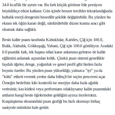
34.0 kcal'lik bir ayrım var. Bu fark küçük görünse bile porsiyon
büyüdükçe etkisi katlanır. Gün içinde benzer tercihler tekrarlandığında
haftalık enerji dengesini hissedilir şekilde değiştirebilir. Bu yüzden bu
ekranı tek öğün kararı değil, sürdürülebilir düzen kurma aracı gibi
okumak daha sağlıklı.
Besin kalite puanı tarafında Kabuklular, Karides, Çiğ için 100.0,
Balık, Alabalık, Gökkuşağı, Yabani, Çiğ için 100.0 görülüyor. Aradaki
0.0 puanlık fark, tek başına nihai karar anlamına gelmese de kalite
eğilimini anlamak açısından kritik. Çünkü puan sistemi genellikle
faydalı öğeler, denge, yoğunluk ve genel profil gibi birden fazla
boyutu özetler. Bu yüzden puan yüksekliği, yalnızca "iyi" ya da
"kötü" etiketi vermek yerine daha bilinçli bir seçim penceresi açar.
Örneğin hedefiniz kilo kontrolü ise enerjiye daha fazla ağırlık
verirsiniz; kas kütlesi veya performans odaklıysanız kalite puanındaki
artıların hangi besin öğelerinden geldiğini ayrıca incelersiniz.
Karşılaştırma ekranındaki puan grafiği bu hızlı okumayı birkaç
saniyede mümkün hale getirir.