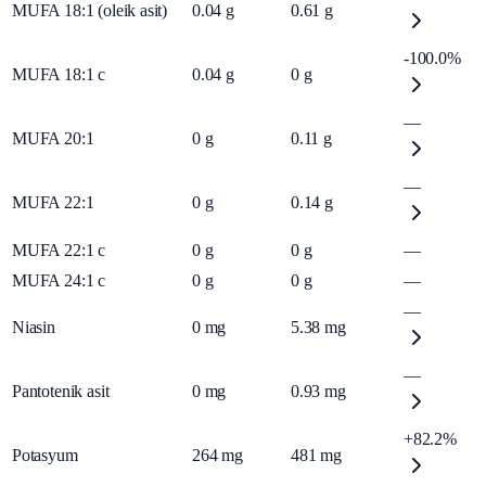
MUFA 18:1 (oleik asit)
0.04
g
0.61
g
-100.0%
MUFA 18:1 c
0.04
g
0
g
—
MUFA 20:1
0
g
0.11
g
—
MUFA 22:1
0
g
0.14
g
MUFA 22:1 c
0
g
0
g
—
MUFA 24:1 c
0
g
0
g
—
—
Niasin
0
mg
5.38
mg
—
Pantotenik asit
0
mg
0.93
mg
+82.2%
Potasyum
264
mg
481
mg