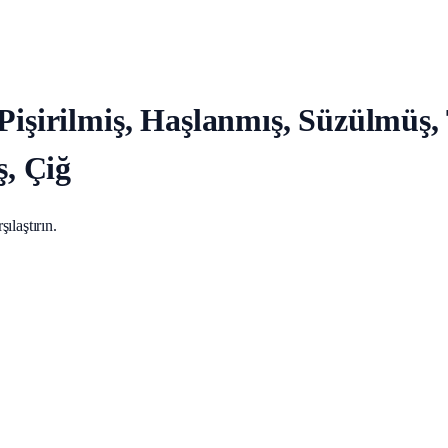
Pişirilmiş, Haşlanmış, Süzülmüş,
, Çiğ
ılaştırın.