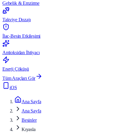
Gebelik & Emzirme
Takviye Dozajı
İlaç-Besin Etkileşimi
Antioksidan İhtiyacı
Enerji Çöküşü
Tüm Araçları Gör
iOS
Ana Sayfa
Ana Sayfa
Besinler
Kıyasla