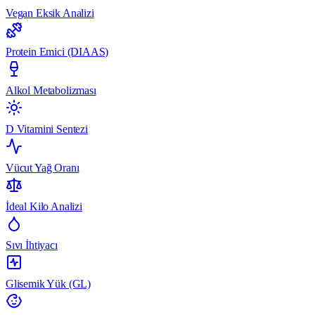
Vegan Eksik Analizi
Protein Emici (DIAAS)
Alkol Metabolizması
D Vitamini Sentezi
Vücut Yağ Oranı
İdeal Kilo Analizi
Sıvı İhtiyacı
Glisemik Yük (GL)