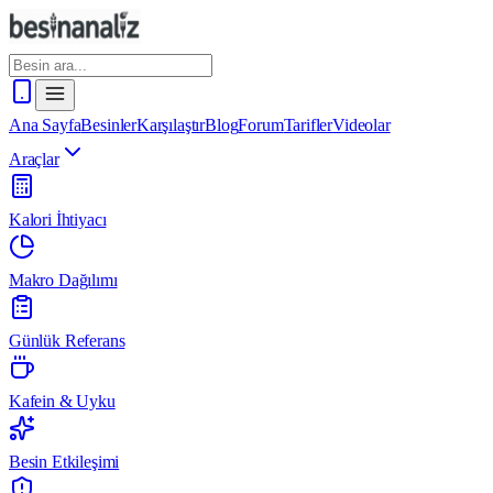
Ana Sayfa
Besinler
Karşılaştır
Blog
Forum
Tarifler
Videolar
Araçlar
Kalori İhtiyacı
Makro Dağılımı
Günlük Referans
Kafein & Uyku
Besin Etkileşimi