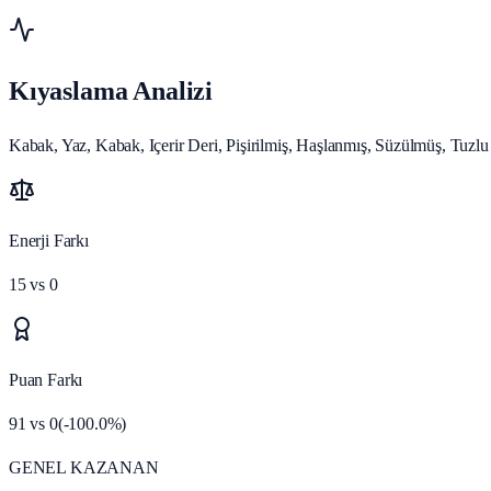
Kıyaslama Analizi
Kabak, Yaz, Kabak, Içerir Deri, Pişirilmiş, Haşlanmış, Süzülmüş, Tuzlu d
Enerji Farkı
15
vs
0
Puan Farkı
91
vs
0
(
-100.0
%)
GENEL KAZANAN