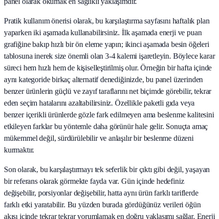
panel olarak okumak en sağlıklı yaklaşımdır.
Pratik kullanım önerisi olarak, bu karşılaştırma sayfasını haftalık plan
yaparken iki aşamada kullanabilirsiniz. İlk aşamada enerji ve puan
grafiğine bakıp hızlı bir ön eleme yapın; ikinci aşamada besin öğeleri
tablosuna inerek size önemli olan 3-4 kalemi işaretleyin. Böylece karar
süreci hem hızlı hem de kişiselleştirilmiş olur. Örneğin bir hafta içinde
aynı kategoride birkaç alternatif denediğinizde, bu panel üzerinden
benzer ürünlerin güçlü ve zayıf taraflarını net biçimde görebilir, tekrar
eden seçim hatalarını azaltabilirsiniz. Özellikle paketli gıda veya
benzer içerikli ürünlerde gözle fark edilmeyen ama beslenme kalitesini
etkileyen farklar bu yöntemle daha görünür hale gelir. Sonuçta amaç
mükemmel değil, sürdürülebilir ve anlaşılır bir beslenme düzeni
kurmaktır.
Son olarak, bu karşılaştırmayı tek seferlik bir çıktı gibi değil, yaşayan
bir referans olarak görmekte fayda var. Gün içinde hedefiniz
değişebilir, porsiyonlar değişebilir, hatta aynı ürün farklı tariflerde
farklı etki yaratabilir. Bu yüzden burada gördüğünüz verileri öğün
akışı içinde tekrar tekrar yorumlamak en doğru yaklaşımı sağlar. Enerji