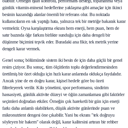
olabilir. Örneğin iştah kontrolü, performans desteği, toparlanma veya
günlük vitamin-mineral hedeflerine yaklaşma gibi amaçlar için ikinci
besinin kazandığı alanlar önemli bir referans olur. Bu noktada
kullanıcıların en sık yaptığı hata, yalnızca tek bir metriğe bakarak karar
vermektir. Oysa karşılaştırma ekranı hem enerji, hem puan, hem de
satır bazında öğe farkını birlikte sunduğu için daha dengeli bir
düşünme biçimini teşvik eder. Buradaki ana fikir, tek metrik yerine
dengeli karar vermek.
Genel sonuç bölümünde sistem iki besin de için daha güçlü bir genel
resim çiziyor. Bu sonuç, tüm ölçütlerin toplu değerlendirmesinden
üretilmiş bir özet olduğu için hızlı karar anlarında oldukça faydalıdır.
Ancak yine de en doğru karar, kişisel hedefe göre bu özeti
filtreleyerek verilir. Kilo yönetimi, spor performansı, sindirim
hassasiyeti, günlük aktivite düzeyi ve öğün zamanlaması gibi faktörler
seçimleri doğrudan etkiler. Örneğin çok hareketli bir gün için enerji
farkı daha anlamlı olabilirken, düşük aktivite günlerinde puan ve
mikronutrient dengesi öne çıkabilir. Yani bu ekranı "tek doğruyu
söyleyen bir hakem" olarak değil, karar kalitesini artıran bir rehber