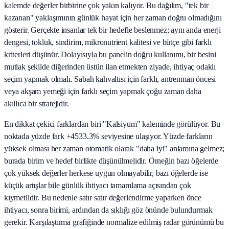
kalemde değerler birbirine çok yakın kalıyor. Bu dağılım, "tek bir
kazanan" yaklaşımının günlük hayat için her zaman doğru olmadığını
gösterir. Gerçekte insanlar tek bir hedefle beslenmez; aynı anda enerji
dengesi, tokluk, sindirim, mikronutrient kalitesi ve bütçe gibi farklı
kriterleri düşünür. Dolayısıyla bu panelin doğru kullanımı, bir besini
mutlak şekilde diğerinden üstün ilan etmekten ziyade, ihtiyaç odaklı
seçim yapmak olmalı. Sabah kahvaltısı için farklı, antrenman öncesi
veya akşam yemeği için farklı seçim yapmak çoğu zaman daha
akıllıca bir stratejidir.
En dikkat çekici farklardan biri "Kalsiyum" kaleminde görülüyor. Bu
noktada yüzde fark +4533.3% seviyesine ulaşıyor. Yüzde farkların
yüksek olması her zaman otomatik olarak "daha iyi" anlamına gelmez;
burada birim ve hedef birlikte düşünülmelidir. Örneğin bazı öğelerde
çok yüksek değerler herkese uygun olmayabilir, bazı öğelerde ise
küçük artışlar bile günlük ihtiyacı tamamlama açısından çok
kıymetlidir. Bu nedenle satır satır değerlendirme yaparken önce
ihtiyacı, sonra birimi, ardından da sıklığı göz önünde bulundurmak
gerekir. Karşılaştırma grafiğinde normalize edilmiş radar görünümü bu