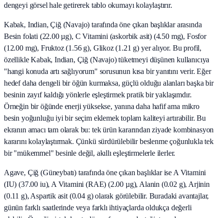
dengeyi görsel hale getirerek tablo okumayı kolaylaştırır.
Kabak, Indian, Çiğ (Navajo) tarafında öne çıkan başlıklar arasında
Besin folati (22.00 µg), C Vitamini (askorbik asit) (4.50 mg), Fosfor
(12.00 mg), Fruktoz (1.56 g), Glikoz (1.21 g) yer alıyor. Bu profil,
özellikle Kabak, Indian, Çiğ (Navajo) tüketmeyi düşünen kullanıcıya
"hangi konuda artı sağlıyorum" sorusunun kısa bir yanıtını verir. Eğer
hedef daha dengeli bir öğün kurmaksa, güçlü olduğu alanları başka bir
besinin zayıf kaldığı yönlerle eşleştirmek pratik bir yaklaşımdır.
Örneğin bir öğünde enerji yüksekse, yanına daha hafif ama mikro
besin yoğunluğu iyi bir seçim eklemek toplam kaliteyi artırabilir. Bu
ekranın amacı tam olarak bu: tek ürün kararından ziyade kombinasyon
kararını kolaylaştırmak. Çünkü sürdürülebilir beslenme çoğunlukla tek
bir "mükemmel" besinle değil, akıllı eşleştirmelerle ilerler.
Agave, Çiğ (Güneybatı) tarafında öne çıkan başlıklar ise A Vitamini
(IU) (37.00 iu), A Vitamini (RAE) (2.00 µg), Alanin (0.02 g), Arjinin
(0.11 g), Aspartik asit (0.04 g) olarak görülebilir. Buradaki avantajlar,
günün farklı saatlerinde veya farklı ihtiyaçlarda oldukça değerli