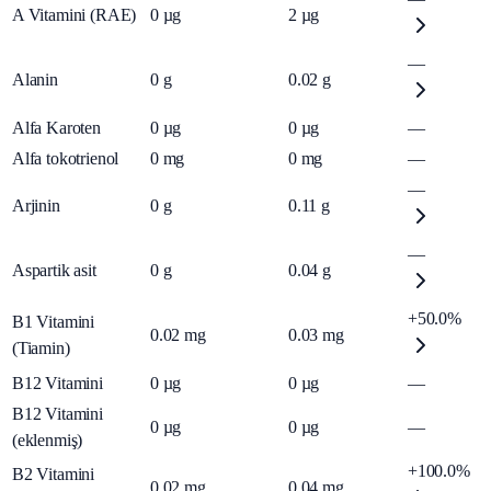
A Vitamini (RAE)
0
µg
2
µg
—
Alanin
0
g
0.02
g
Alfa Karoten
0
µg
0
µg
—
Alfa tokotrienol
0
mg
0
mg
—
—
Arjinin
0
g
0.11
g
—
Aspartik asit
0
g
0.04
g
+50.0%
B1 Vitamini
0.02
mg
0.03
mg
(Tiamin)
B12 Vitamini
0
µg
0
µg
—
B12 Vitamini
0
µg
0
µg
—
(eklenmiş)
+100.0%
B2 Vitamini
0.02
mg
0.04
mg