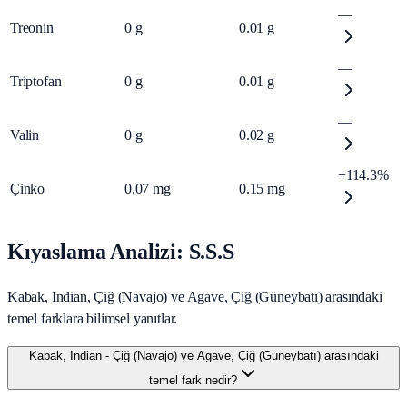
—
Treonin
0
g
0.01
g
—
Triptofan
0
g
0.01
g
—
Valin
0
g
0.02
g
+114.3%
Çinko
0.07
mg
0.15
mg
Kıyaslama Analizi: S.S.S
Kabak, Indian, Çiğ (Navajo) ve Agave, Çiğ (Güneybatı) arasındaki
temel farklara bilimsel yanıtlar.
Kabak, Indian - Çiğ (Navajo) ve Agave, Çiğ (Güneybatı) arasındaki
temel fark nedir?