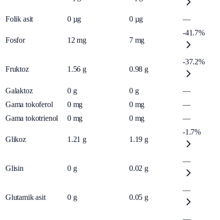
Folik asit
0
µg
0
µg
—
-41.7%
Fosfor
12
mg
7
mg
-37.2%
Fruktoz
1.56
g
0.98
g
Galaktoz
0
g
0
g
—
Gama tokoferol
0
mg
0
mg
—
Gama tokotrienol
0
mg
0
mg
—
-1.7%
Glikoz
1.21
g
1.19
g
—
Glisin
0
g
0.02
g
—
Glutamik asit
0
g
0.05
g
—