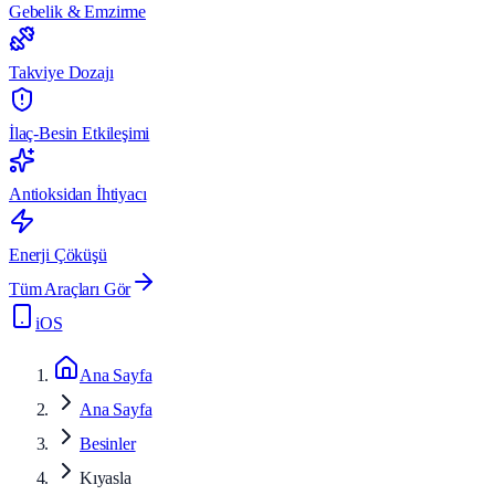
Gebelik & Emzirme
Takviye Dozajı
İlaç-Besin Etkileşimi
Antioksidan İhtiyacı
Enerji Çöküşü
Tüm Araçları Gör
iOS
Ana Sayfa
Ana Sayfa
Besinler
Kıyasla