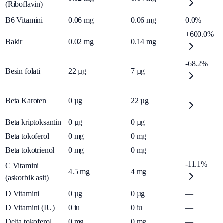
(Riboflavin)
B6 Vitamini
0.06
mg
0.06
mg
0.0%
+600.0%
Bakir
0.02
mg
0.14
mg
-68.2%
Besin folati
22
µg
7
µg
—
Beta Karoten
0
µg
22
µg
Beta kriptoksantin
0
µg
0
µg
—
Beta tokoferol
0
mg
0
mg
—
Beta tokotrienol
0
mg
0
mg
—
-11.1%
C Vitamini
4.5
mg
4
mg
(askorbik asit)
D Vitamini
0
µg
0
µg
—
D Vitamini (IU)
0
iu
0
iu
—
Delta tokoferol
0
mg
0
mg
—