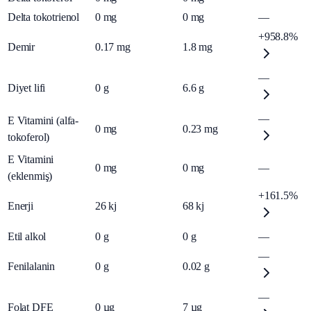
Delta tokotrienol
0
mg
0
mg
—
+958.8%
Demir
0.17
mg
1.8
mg
—
Diyet lifi
0
g
6.6
g
—
E Vitamini (alfa-
0
mg
0.23
mg
tokoferol)
E Vitamini
0
mg
0
mg
—
(eklenmiş)
+161.5%
Enerji
26
kj
68
kj
Etil alkol
0
g
0
g
—
—
Fenilalanin
0
g
0.02
g
—
Folat DFE
0
µg
7
µg