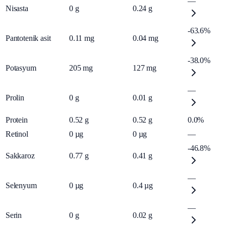
—
Nisasta
0
g
0.24
g
-63.6%
Pantotenik asit
0.11
mg
0.04
mg
-38.0%
Potasyum
205
mg
127
mg
—
Prolin
0
g
0.01
g
Protein
0.52
g
0.52
g
0.0%
Retinol
0
µg
0
µg
—
-46.8%
Sakkaroz
0.77
g
0.41
g
—
Selenyum
0
µg
0.4
µg
—
Serin
0
g
0.02
g