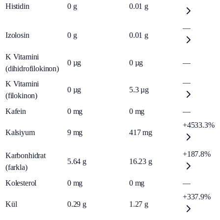
Histidin
0
g
0.01
g
—
Izolosin
0
g
0.01
g
K Vitamini
0
µg
0
µg
—
(dihidrofilokinon)
—
K Vitamini
0
µg
5.3
µg
(filokinon)
Kafein
0
mg
0
mg
—
+4533.3%
Kalsiyum
9
mg
417
mg
+187.8%
Karbonhidrat
5.64
g
16.23
g
(farkla)
Kolesterol
0
mg
0
mg
—
+337.9%
Kül
0.29
g
1.27
g