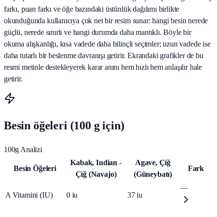
farkı, puan farkı ve öğe bazındaki üstünlük dağılımı birlikte
okunduğunda kullanıcıya çok net bir resim sunar: hangi besin nerede
güçlü, nerede sınırlı ve hangi durumda daha mantıklı. Böyle bir
okuma alışkanlığı, kısa vadede daha bilinçli seçimler; uzun vadede ise
daha tutarlı bir beslenme davranışı getirir. Ekrandaki grafikler de bu
resmi metinle destekleyerek karar anını hem hızlı hem anlaşılır hale
getirir.
Besin öğeleri (100 g için)
100g Analizi
Kabak, Indian -
Agave, Çiğ
Besin Öğeleri
Fark
Çiğ (Navajo)
(Güneybatı)
—
A Vitamini (IU)
0
iu
37
iu
—