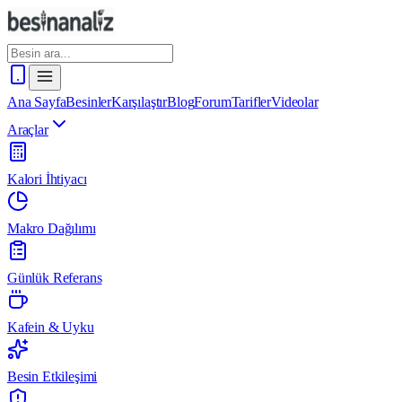
Ana Sayfa
Besinler
Karşılaştır
Blog
Forum
Tarifler
Videolar
Araçlar
Kalori İhtiyacı
Makro Dağılımı
Günlük Referans
Kafein & Uyku
Besin Etkileşimi