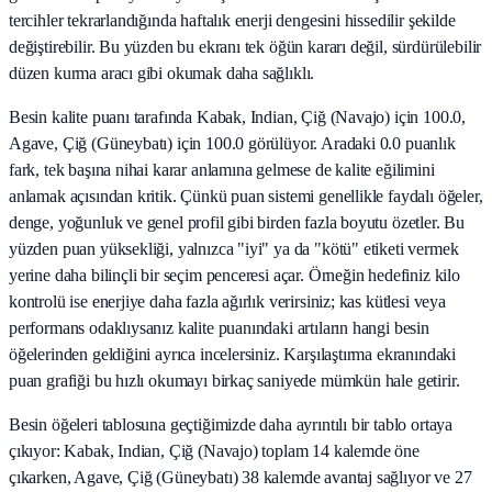
tercihler tekrarlandığında haftalık enerji dengesini hissedilir şekilde
değiştirebilir. Bu yüzden bu ekranı tek öğün kararı değil, sürdürülebilir
düzen kurma aracı gibi okumak daha sağlıklı.
Besin kalite puanı tarafında Kabak, Indian, Çiğ (Navajo) için 100.0,
Agave, Çiğ (Güneybatı) için 100.0 görülüyor. Aradaki 0.0 puanlık
fark, tek başına nihai karar anlamına gelmese de kalite eğilimini
anlamak açısından kritik. Çünkü puan sistemi genellikle faydalı öğeler,
denge, yoğunluk ve genel profil gibi birden fazla boyutu özetler. Bu
yüzden puan yüksekliği, yalnızca "iyi" ya da "kötü" etiketi vermek
yerine daha bilinçli bir seçim penceresi açar. Örneğin hedefiniz kilo
kontrolü ise enerjiye daha fazla ağırlık verirsiniz; kas kütlesi veya
performans odaklıysanız kalite puanındaki artıların hangi besin
öğelerinden geldiğini ayrıca incelersiniz. Karşılaştırma ekranındaki
puan grafiği bu hızlı okumayı birkaç saniyede mümkün hale getirir.
Besin öğeleri tablosuna geçtiğimizde daha ayrıntılı bir tablo ortaya
çıkıyor: Kabak, Indian, Çiğ (Navajo) toplam 14 kalemde öne
çıkarken, Agave, Çiğ (Güneybatı) 38 kalemde avantaj sağlıyor ve 27