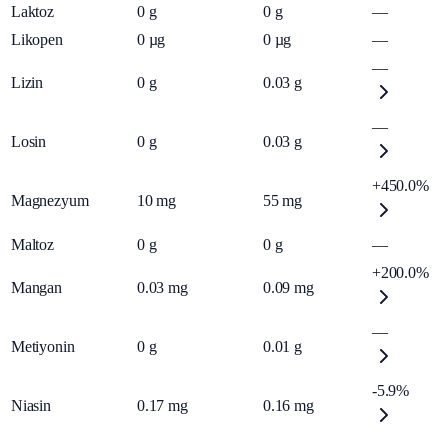
Laktoz
0
g
0
g
—
Likopen
0
µg
0
µg
—
—
Lizin
0
g
0.03
g
—
Losin
0
g
0.03
g
+450.0%
Magnezyum
10
mg
55
mg
Maltoz
0
g
0
g
—
+200.0%
Mangan
0.03
mg
0.09
mg
—
Metiyonin
0
g
0.01
g
-5.9%
Niasin
0.17
mg
0.16
mg