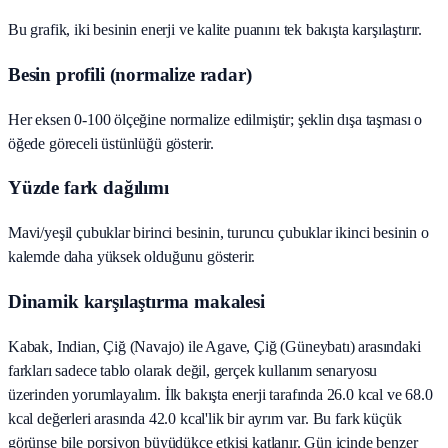
Bu grafik, iki besinin enerji ve kalite puanını tek bakışta karşılaştırır.
Besin profili (normalize radar)
Her eksen 0-100 ölçeğine normalize edilmiştir; şeklin dışa taşması o
öğede göreceli üstünlüğü gösterir.
Yüzde fark dağılımı
Mavi/yeşil çubuklar birinci besinin, turuncu çubuklar ikinci besinin o
kalemde daha yüksek olduğunu gösterir.
Dinamik karşılaştırma makalesi
Kabak, Indian, Çiğ (Navajo) ile Agave, Çiğ (Güneybatı) arasındaki
farkları sadece tablo olarak değil, gerçek kullanım senaryosu
üzerinden yorumlayalım. İlk bakışta enerji tarafında 26.0 kcal ve 68.0
kcal değerleri arasında 42.0 kcal'lik bir ayrım var. Bu fark küçük
görünse bile porsiyon büyüdükçe etkisi katlanır. Gün içinde benzer