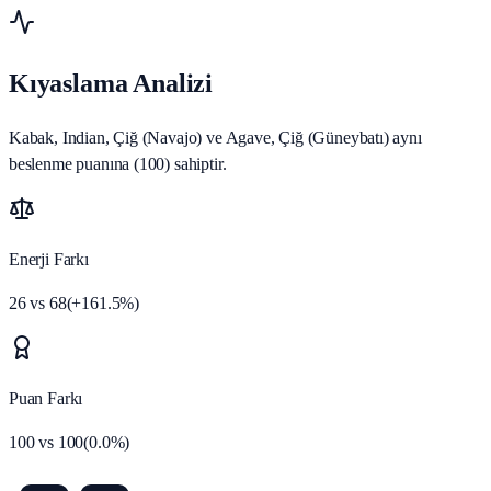
Kıyaslama Analizi
Kabak, Indian, Çiğ (Navajo) ve Agave, Çiğ (Güneybatı) aynı
beslenme puanına (100) sahiptir.
Enerji Farkı
26
vs
68
(
+
161.5
%)
Puan Farkı
100
vs
100
(
0.0
%)