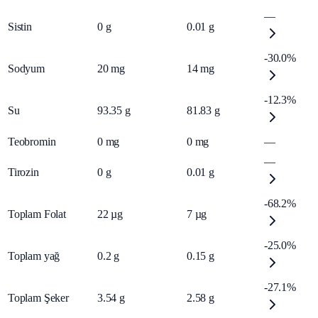
—
Sistin
0
g
0.01
g
-30.0%
Sodyum
20
mg
14
mg
-12.3%
Su
93.35
g
81.83
g
Teobromin
0
mg
0
mg
—
—
Tirozin
0
g
0.01
g
-68.2%
Toplam Folat
22
µg
7
µg
-25.0%
Toplam yağ
0.2
g
0.15
g
-27.1%
Toplam Şeker
3.54
g
2.58
g