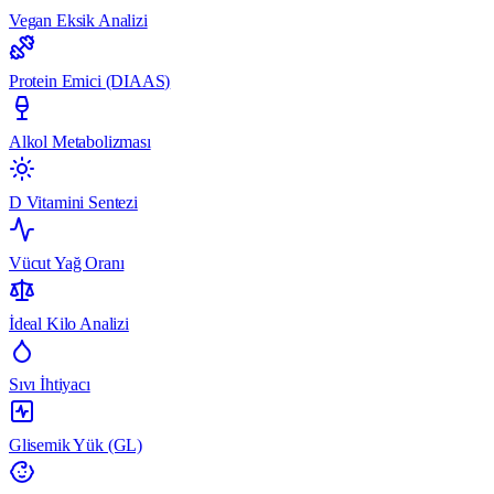
Vegan Eksik Analizi
Protein Emici (DIAAS)
Alkol Metabolizması
D Vitamini Sentezi
Vücut Yağ Oranı
İdeal Kilo Analizi
Sıvı İhtiyacı
Glisemik Yük (GL)