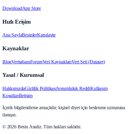
Download
App Store
Hızlı Erişim
Ana Sayfa
Besinler
Karşılaştır
Kaynaklar
Blog
Veritabanı
Forum
Veri Kaynakları
Veri Seti (Dataset)
Yasal / Kurumsal
Hakkımızda
Gizlilik Politikası
Sorumluluk Reddi
Kullanım
Koşulları
İletişim
İçerik bilgilendirme amaçlıdır; kişisel diyet için beslenme uzmanına
danışın.
© 2026
Besin Analiz
.
Tüm hakları saklıdır.