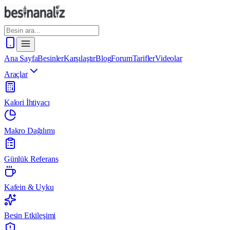
Ana Sayfa
Besinler
Karşılaştır
Blog
Forum
Tarifler
Videolar
Araçlar
Kalori İhtiyacı
Makro Dağılımı
Günlük Referans
Kafein & Uyku
Besin Etkileşimi