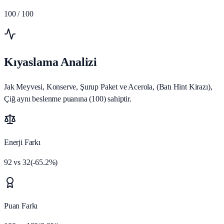
100
/ 100
Kıyaslama Analizi
Jak Meyvesi, Konserve, Şurup Paket ve Acerola, (Batı Hint Kirazı),
Çiğ aynı beslenme puanına (100) sahiptir.
Enerji Farkı
92
vs
32
(
-65.2
%)
Puan Farkı