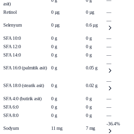
0
g
0
g
—
asit)
Retinol
0
µg
0
µg
—
—
Selenyum
0
µg
0.6
µg
SFA 10:0
0
g
0
g
—
SFA 12:0
0
g
0
g
—
SFA 14:0
0
g
0
g
—
—
SFA 16:0 (palmitik asit)
0
g
0.05
g
—
SFA 18:0 (stearik asit)
0
g
0.02
g
SFA 4:0 (butirik asit)
0
g
0
g
—
SFA 6:0
0
g
0
g
—
SFA 8:0
0
g
0
g
—
-36.4%
Sodyum
11
mg
7
mg