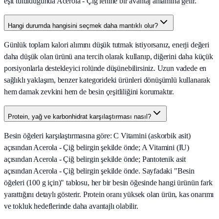
eşit tutulduğunda Acerola - Çiğ lehine bir avantaj anlamına gelir.
Hangi durumda hangisini seçmek daha mantıklı olur?
Günlük toplam kalori alımını düşük tutmak istiyorsanız, enerji değeri
daha düşük olan ürünü ana tercih olarak kullanıp, diğerini daha küçük
porsiyonlarla destekleyici rolünde düşünebilirsiniz. Uzun vadede en
sağlıklı yaklaşım, benzer kategorideki ürünleri dönüşümlü kullanarak
hem damak zevkini hem de besin çeşitliliğini korumaktır.
Protein, yağ ve karbonhidrat karşılaştırması nasıl?
Besin öğeleri karşılaştırmasına göre: C Vitamini (askorbik asit)
açısından Acerola - Çiğ belirgin şekilde önde; A Vitamini (IU)
açısından Acerola - Çiğ belirgin şekilde önde; Pantotenik asit
açısından Acerola - Çiğ belirgin şekilde önde. Sayfadaki "Besin
öğeleri (100 g için)" tablosu, her bir besin öğesinde hangi ürünün fark
yarattığını detaylı gösterir. Protein oranı yüksek olan ürün, kas onarımı
ve tokluk hedeflerinde daha avantajlı olabilir.