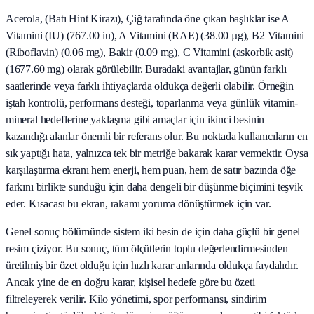
Acerola, (Batı Hint Kirazı), Çiğ tarafında öne çıkan başlıklar ise A
Vitamini (IU) (767.00 iu), A Vitamini (RAE) (38.00 µg), B2 Vitamini
(Riboflavin) (0.06 mg), Bakir (0.09 mg), C Vitamini (askorbik asit)
(1677.60 mg) olarak görülebilir. Buradaki avantajlar, günün farklı
saatlerinde veya farklı ihtiyaçlarda oldukça değerli olabilir. Örneğin
iştah kontrolü, performans desteği, toparlanma veya günlük vitamin-
mineral hedeflerine yaklaşma gibi amaçlar için ikinci besinin
kazandığı alanlar önemli bir referans olur. Bu noktada kullanıcıların en
sık yaptığı hata, yalnızca tek bir metriğe bakarak karar vermektir. Oysa
karşılaştırma ekranı hem enerji, hem puan, hem de satır bazında öğe
farkını birlikte sunduğu için daha dengeli bir düşünme biçimini teşvik
eder. Kısacası bu ekran, rakamı yoruma dönüştürmek için var.
Genel sonuç bölümünde sistem iki besin de için daha güçlü bir genel
resim çiziyor. Bu sonuç, tüm ölçütlerin toplu değerlendirmesinden
üretilmiş bir özet olduğu için hızlı karar anlarında oldukça faydalıdır.
Ancak yine de en doğru karar, kişisel hedefe göre bu özeti
filtreleyerek verilir. Kilo yönetimi, spor performansı, sindirim