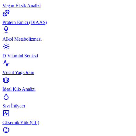
Vegan Eksik Analizi
Protein Emici (DIAAS)
Alkol Metabolizması
D Vitamini Sentezi
Vücut Yağ Oranı
İdeal Kilo Analizi
Sıvı İhtiyacı
Glisemik Yük (GL)