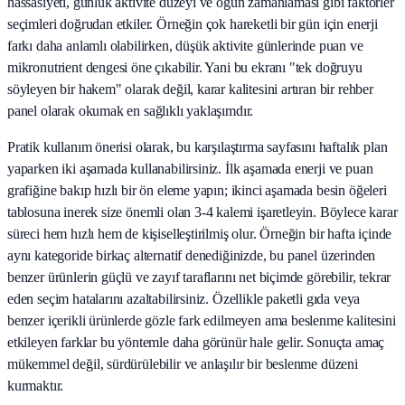
hassasiyeti, günlük aktivite düzeyi ve öğün zamanlaması gibi faktörler
seçimleri doğrudan etkiler. Örneğin çok hareketli bir gün için enerji
farkı daha anlamlı olabilirken, düşük aktivite günlerinde puan ve
mikronutrient dengesi öne çıkabilir. Yani bu ekranı "tek doğruyu
söyleyen bir hakem" olarak değil, karar kalitesini artıran bir rehber
panel olarak okumak en sağlıklı yaklaşımdır.
Pratik kullanım önerisi olarak, bu karşılaştırma sayfasını haftalık plan
yaparken iki aşamada kullanabilirsiniz. İlk aşamada enerji ve puan
grafiğine bakıp hızlı bir ön eleme yapın; ikinci aşamada besin öğeleri
tablosuna inerek size önemli olan 3-4 kalemi işaretleyin. Böylece karar
süreci hem hızlı hem de kişiselleştirilmiş olur. Örneğin bir hafta içinde
aynı kategoride birkaç alternatif denediğinizde, bu panel üzerinden
benzer ürünlerin güçlü ve zayıf taraflarını net biçimde görebilir, tekrar
eden seçim hatalarını azaltabilirsiniz. Özellikle paketli gıda veya
benzer içerikli ürünlerde gözle fark edilmeyen ama beslenme kalitesini
etkileyen farklar bu yöntemle daha görünür hale gelir. Sonuçta amaç
mükemmel değil, sürdürülebilir ve anlaşılır bir beslenme düzeni
kurmaktır.