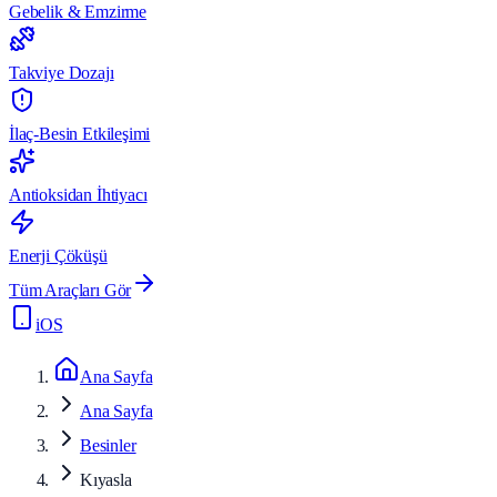
Gebelik & Emzirme
Takviye Dozajı
İlaç-Besin Etkileşimi
Antioksidan İhtiyacı
Enerji Çöküşü
Tüm Araçları Gör
iOS
Ana Sayfa
Ana Sayfa
Besinler
Kıyasla