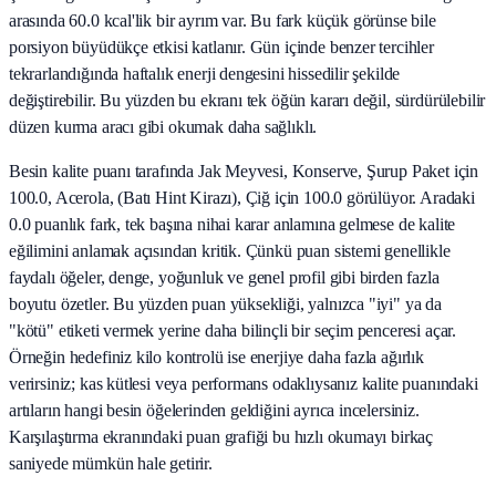
arasında 60.0 kcal'lik bir ayrım var. Bu fark küçük görünse bile
porsiyon büyüdükçe etkisi katlanır. Gün içinde benzer tercihler
tekrarlandığında haftalık enerji dengesini hissedilir şekilde
değiştirebilir. Bu yüzden bu ekranı tek öğün kararı değil, sürdürülebilir
düzen kurma aracı gibi okumak daha sağlıklı.
Besin kalite puanı tarafında Jak Meyvesi, Konserve, Şurup Paket için
100.0, Acerola, (Batı Hint Kirazı), Çiğ için 100.0 görülüyor. Aradaki
0.0 puanlık fark, tek başına nihai karar anlamına gelmese de kalite
eğilimini anlamak açısından kritik. Çünkü puan sistemi genellikle
faydalı öğeler, denge, yoğunluk ve genel profil gibi birden fazla
boyutu özetler. Bu yüzden puan yüksekliği, yalnızca "iyi" ya da
"kötü" etiketi vermek yerine daha bilinçli bir seçim penceresi açar.
Örneğin hedefiniz kilo kontrolü ise enerjiye daha fazla ağırlık
verirsiniz; kas kütlesi veya performans odaklıysanız kalite puanındaki
artıların hangi besin öğelerinden geldiğini ayrıca incelersiniz.
Karşılaştırma ekranındaki puan grafiği bu hızlı okumayı birkaç
saniyede mümkün hale getirir.