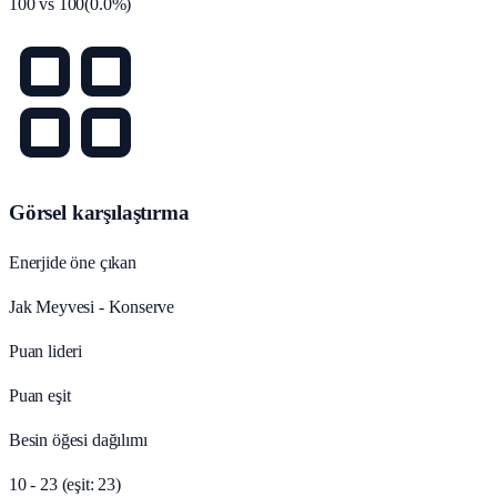
100
vs
100
(
0.0
%)
Görsel karşılaştırma
Enerjide öne çıkan
Jak Meyvesi - Konserve
Puan lideri
Puan eşit
Besin öğesi dağılımı
10 - 23 (eşit: 23)