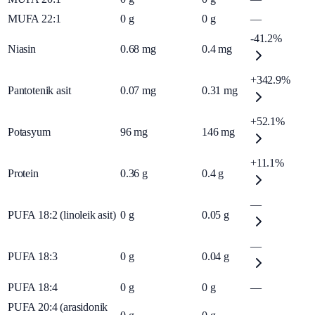
MUFA 22:1
0
g
0
g
—
-41.2%
Niasin
0.68
mg
0.4
mg
+342.9%
Pantotenik asit
0.07
mg
0.31
mg
+52.1%
Potasyum
96
mg
146
mg
+11.1%
Protein
0.36
g
0.4
g
—
PUFA 18:2 (linoleik asit)
0
g
0.05
g
—
PUFA 18:3
0
g
0.04
g
PUFA 18:4
0
g
0
g
—
PUFA 20:4 (arasidonik