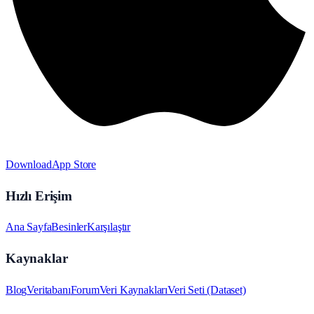
Download
App Store
Hızlı Erişim
Ana Sayfa
Besinler
Karşılaştır
Kaynaklar
Blog
Veritabanı
Forum
Veri Kaynakları
Veri Seti (Dataset)