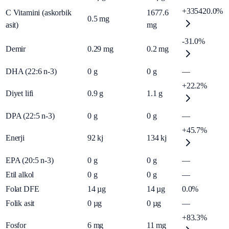
+335420.0%
C Vitamini (askorbik
1677.6
0.5
mg
asit)
mg
-31.0%
Demir
0.29
mg
0.2
mg
DHA (22:6 n-3)
0
g
0
g
—
+22.2%
Diyet lifi
0.9
g
1.1
g
DPA (22:5 n-3)
0
g
0
g
—
+45.7%
Enerji
92
kj
134
kj
EPA (20:5 n-3)
0
g
0
g
—
Etil alkol
0
g
0
g
—
Folat DFE
14
µg
14
µg
0.0%
Folik asit
0
µg
0
µg
—
+83.3%
Fosfor
6
mg
11
mg