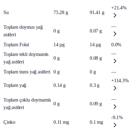
+21.4%
Su
75.28
g
91.41
g
—
Toplam doymus yağ
0
g
0.07
g
asitleri
Toplam Folat
14
µg
14
µg
0.0%
—
Toplam tekli doymamis
0
g
0.08
g
yağ asitleri
Toplam trans yağ asitleri
0
g
0
g
—
+114.3%
Toplam yağ
0.14
g
0.3
g
—
Toplam çoklu doymamis
0
g
0.09
g
yağ asitleri
-9.1%
Çinko
0.11
mg
0.1
mg