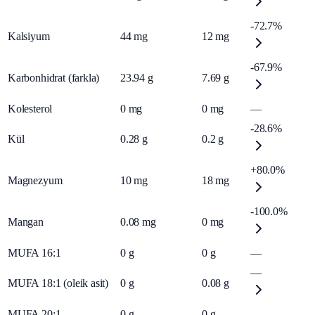
-72.7%
Kalsiyum
44
mg
12
mg
-67.9%
Karbonhidrat (farkla)
23.94
g
7.69
g
Kolesterol
0
mg
0
mg
—
-28.6%
Kül
0.28
g
0.2
g
+80.0%
Magnezyum
10
mg
18
mg
-100.0%
Mangan
0.08
mg
0
mg
MUFA 16:1
0
g
0
g
—
—
MUFA 18:1 (oleik asit)
0
g
0.08
g
MUFA 20:1
0
g
0
g
—