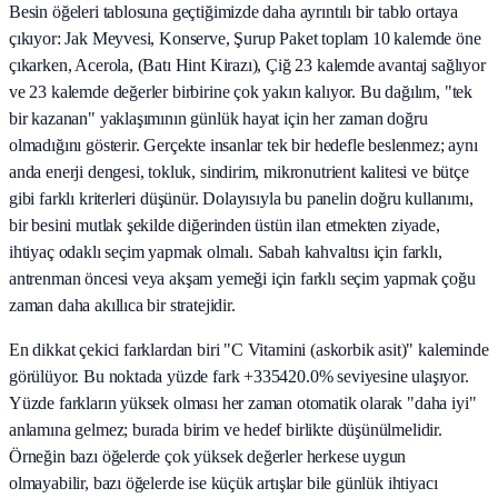
Besin öğeleri tablosuna geçtiğimizde daha ayrıntılı bir tablo ortaya
çıkıyor: Jak Meyvesi, Konserve, Şurup Paket toplam 10 kalemde öne
çıkarken, Acerola, (Batı Hint Kirazı), Çiğ 23 kalemde avantaj sağlıyor
ve 23 kalemde değerler birbirine çok yakın kalıyor. Bu dağılım, "tek
bir kazanan" yaklaşımının günlük hayat için her zaman doğru
olmadığını gösterir. Gerçekte insanlar tek bir hedefle beslenmez; aynı
anda enerji dengesi, tokluk, sindirim, mikronutrient kalitesi ve bütçe
gibi farklı kriterleri düşünür. Dolayısıyla bu panelin doğru kullanımı,
bir besini mutlak şekilde diğerinden üstün ilan etmekten ziyade,
ihtiyaç odaklı seçim yapmak olmalı. Sabah kahvaltısı için farklı,
antrenman öncesi veya akşam yemeği için farklı seçim yapmak çoğu
zaman daha akıllıca bir stratejidir.
En dikkat çekici farklardan biri "C Vitamini (askorbik asit)" kaleminde
görülüyor. Bu noktada yüzde fark +335420.0% seviyesine ulaşıyor.
Yüzde farkların yüksek olması her zaman otomatik olarak "daha iyi"
anlamına gelmez; burada birim ve hedef birlikte düşünülmelidir.
Örneğin bazı öğelerde çok yüksek değerler herkese uygun
olmayabilir, bazı öğelerde ise küçük artışlar bile günlük ihtiyacı