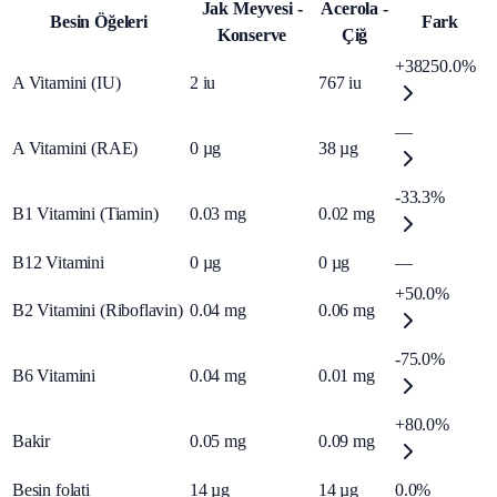
Jak Meyvesi -
Acerola -
Besin Öğeleri
Fark
Konserve
Çiğ
+38250.0%
A Vitamini (IU)
2
iu
767
iu
—
A Vitamini (RAE)
0
µg
38
µg
-33.3%
B1 Vitamini (Tiamin)
0.03
mg
0.02
mg
B12 Vitamini
0
µg
0
µg
—
+50.0%
B2 Vitamini (Riboflavin)
0.04
mg
0.06
mg
-75.0%
B6 Vitamini
0.04
mg
0.01
mg
+80.0%
Bakir
0.05
mg
0.09
mg
Besin folati
14
µg
14
µg
0.0%