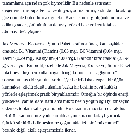
tamamlama açısından çok kıymetlidir. Bu nedenle satır satır
değerlendirme yaparken önce ihtiyacı, sonra birimi, ardından da sıklığı
göz önünde bulundurmak gerekir. Karşılaştırma grafiğinde normalize
edilmiş radar görünümü bu dengeyi görsel hale getirerek tablo
okumayı kolaylaştırır.
Jak Meyvesi, Konserve, Şurup Paket tarafında öne çıkan başlıklar
arasında B1 Vitamini (Tiamin) (0.03 mg), B6 Vitamini (0.04 mg),
Demir (0.29 mg), Kalsiyum (44.00 mg), Karbonhidrat (farkla) (23.94
g) yer alıyor. Bu profil, özellikle Jak Meyvesi, Konserve, Şurup Paket
tüketmeyi düşünen kullanıcıya "hangi konuda artı sağlıyorum"
sorusunun kısa bir yanıtını verir. Eğer hedef daha dengeli bir öğün
kurmaksa, güçlü olduğu alanları başka bir besinin zayıf kaldığı
yönlerle eşleştirmek pratik bir yaklaşımdır. Örneğin bir öğünde enerji
yüksekse, yanına daha hafif ama mikro besin yoğunluğu iyi bir seçim
eklemek toplam kaliteyi artırabilir. Bu ekranın amacı tam olarak bu:
tek ürün kararından ziyade kombinasyon kararını kolaylaştırmak.
Çünkü sürdürülebilir beslenme çoğunlukla tek bir "mükemmel"
besinle değil, akıllı eşleştirmelerle ilerler.