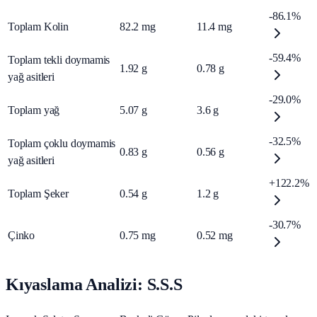
-86.1%
Toplam Kolin
82.2
mg
11.4
mg
-59.4%
Toplam tekli doymamis
1.92
g
0.78
g
yağ asitleri
-29.0%
Toplam yağ
5.07
g
3.6
g
-32.5%
Toplam çoklu doymamis
0.83
g
0.56
g
yağ asitleri
+122.2%
Toplam Şeker
0.54
g
1.2
g
-30.7%
Çinko
0.75
mg
0.52
mg
Kıyaslama Analizi: S.S.S