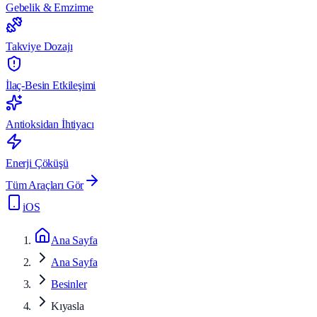
Gebelik & Emzirme
Takviye Dozajı
İlaç-Besin Etkileşimi
Antioksidan İhtiyacı
Enerji Çöküşü
Tüm Araçları Gör
iOS
Ana Sayfa
Ana Sayfa
Besinler
Kıyasla