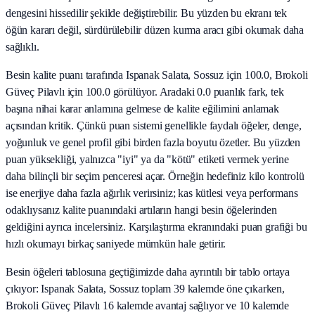
dengesini hissedilir şekilde değiştirebilir. Bu yüzden bu ekranı tek
öğün kararı değil, sürdürülebilir düzen kurma aracı gibi okumak daha
sağlıklı.
Besin kalite puanı tarafında Ispanak Salata, Sossuz için 100.0, Brokoli
Güveç Pilavlı için 100.0 görülüyor. Aradaki 0.0 puanlık fark, tek
başına nihai karar anlamına gelmese de kalite eğilimini anlamak
açısından kritik. Çünkü puan sistemi genellikle faydalı öğeler, denge,
yoğunluk ve genel profil gibi birden fazla boyutu özetler. Bu yüzden
puan yüksekliği, yalnızca "iyi" ya da "kötü" etiketi vermek yerine
daha bilinçli bir seçim penceresi açar. Örneğin hedefiniz kilo kontrolü
ise enerjiye daha fazla ağırlık verirsiniz; kas kütlesi veya performans
odaklıysanız kalite puanındaki artıların hangi besin öğelerinden
geldiğini ayrıca incelersiniz. Karşılaştırma ekranındaki puan grafiği bu
hızlı okumayı birkaç saniyede mümkün hale getirir.
Besin öğeleri tablosuna geçtiğimizde daha ayrıntılı bir tablo ortaya
çıkıyor: Ispanak Salata, Sossuz toplam 39 kalemde öne çıkarken,
Brokoli Güveç Pilavlı 16 kalemde avantaj sağlıyor ve 10 kalemde