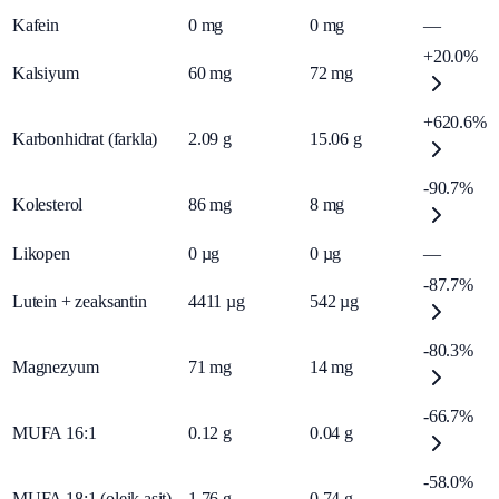
Kafein
0
mg
0
mg
—
+20.0%
Kalsiyum
60
mg
72
mg
+620.6%
Karbonhidrat (farkla)
2.09
g
15.06
g
-90.7%
Kolesterol
86
mg
8
mg
Likopen
0
µg
0
µg
—
-87.7%
Lutein + zeaksantin
4411
µg
542
µg
-80.3%
Magnezyum
71
mg
14
mg
-66.7%
MUFA 16:1
0.12
g
0.04
g
-58.0%
MUFA 18:1 (oleik asit)
1.76
g
0.74
g