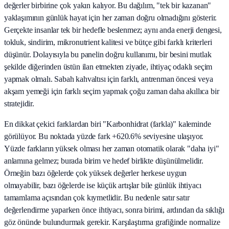
değerler birbirine çok yakın kalıyor. Bu dağılım, "tek bir kazanan"
yaklaşımının günlük hayat için her zaman doğru olmadığını gösterir.
Gerçekte insanlar tek bir hedefle beslenmez; aynı anda enerji dengesi,
tokluk, sindirim, mikronutrient kalitesi ve bütçe gibi farklı kriterleri
düşünür. Dolayısıyla bu panelin doğru kullanımı, bir besini mutlak
şekilde diğerinden üstün ilan etmekten ziyade, ihtiyaç odaklı seçim
yapmak olmalı. Sabah kahvaltısı için farklı, antrenman öncesi veya
akşam yemeği için farklı seçim yapmak çoğu zaman daha akıllıca bir
stratejidir.
En dikkat çekici farklardan biri "Karbonhidrat (farkla)" kaleminde
görülüyor. Bu noktada yüzde fark +620.6% seviyesine ulaşıyor.
Yüzde farkların yüksek olması her zaman otomatik olarak "daha iyi"
anlamına gelmez; burada birim ve hedef birlikte düşünülmelidir.
Örneğin bazı öğelerde çok yüksek değerler herkese uygun
olmayabilir, bazı öğelerde ise küçük artışlar bile günlük ihtiyacı
tamamlama açısından çok kıymetlidir. Bu nedenle satır satır
değerlendirme yaparken önce ihtiyacı, sonra birimi, ardından da sıklığı
göz önünde bulundurmak gerekir. Karşılaştırma grafiğinde normalize