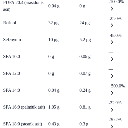
-100.0%
PUFA 20:4 (arasidonik
0.04
g
0
g
asit)
-25.0%
Retinol
32
µg
24
µg
-48.0%
Selenyum
10
µg
5.2
µg
—
SFA 10:0
0
g
0.06
g
—
SFA 12:0
0
g
0.07
g
+500.0%
SFA 14:0
0.04
g
0.24
g
-22.9%
SFA 16:0 (palmitik asit)
1.05
g
0.81
g
-30.2%
SFA 18:0 (stearik asit)
0.43
g
0.3
g