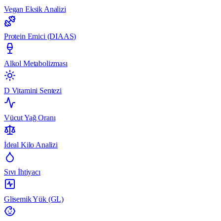
Vegan Eksik Analizi
Protein Emici (DIAAS)
Alkol Metabolizması
D Vitamini Sentezi
Vücut Yağ Oranı
İdeal Kilo Analizi
Sıvı İhtiyacı
Glisemik Yük (GL)