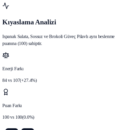
Kıyaslama Analizi
Ispanak Salata, Sossuz ve Brokoli Güveç Pilavlı aynı beslenme
puanına (100) sahiptir.
Enerji Farkı
84
vs
107
(
+
27.4
%)
Puan Farkı
100
vs
100
(
0.0
%)