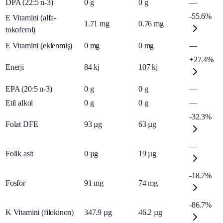
DPA (22:5 n-3)
0
g
0
g
—
-55.6%
E Vitamini (alfa-
1.71
mg
0.76
mg
tokoferol)
E Vitamini (eklenmiş)
0
mg
0
mg
—
+27.4%
Enerji
84
kj
107
kj
EPA (20:5 n-3)
0
g
0
g
—
Etil alkol
0
g
0
g
—
-32.3%
Folat DFE
93
µg
63
µg
—
Folik asit
0
µg
19
µg
-18.7%
Fosfor
91
mg
74
mg
-86.7%
K Vitamini (filokinon)
347.9
µg
46.2
µg