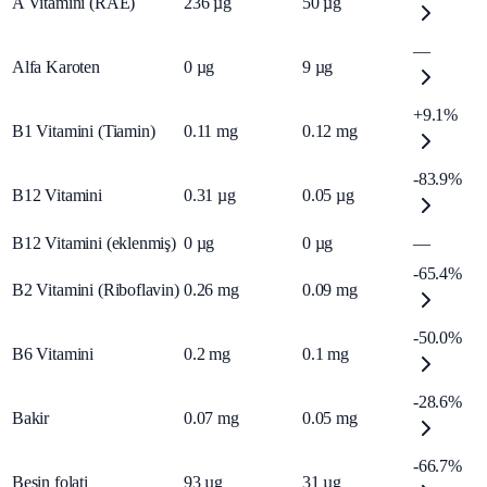
A Vitamini (RAE)
236
µg
50
µg
—
Alfa Karoten
0
µg
9
µg
+9.1%
B1 Vitamini (Tiamin)
0.11
mg
0.12
mg
-83.9%
B12 Vitamini
0.31
µg
0.05
µg
B12 Vitamini (eklenmiş)
0
µg
0
µg
—
-65.4%
B2 Vitamini (Riboflavin)
0.26
mg
0.09
mg
-50.0%
B6 Vitamini
0.2
mg
0.1
mg
-28.6%
Bakir
0.07
mg
0.05
mg
-66.7%
Besin folati
93
µg
31
µg