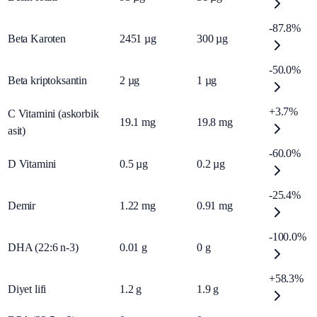
-87.8%
Beta Karoten
2451
µg
300
µg
-50.0%
Beta kriptoksantin
2
µg
1
µg
+3.7%
C Vitamini (askorbik
19.1
mg
19.8
mg
asit)
-60.0%
D Vitamini
0.5
µg
0.2
µg
-25.4%
Demir
1.22
mg
0.91
mg
-100.0%
DHA (22:6 n-3)
0.01
g
0
g
+58.3%
Diyet lifi
1.2
g
1.9
g