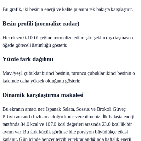
Bu grafik, iki besinin enerji ve kalite puanını tek bakışta karşılaştırır.
Besin profili (normalize radar)
Her eksen 0-100 ölçeğine normalize edilmiştir; şeklin dışa taşması o
öğede göreceli üstünlüğü gösterir.
Yüzde fark dağılımı
Mavi/yeşil çubuklar birinci besinin, turuncu çubuklar ikinci besinin o
kalemde daha yüksek olduğunu gösterir.
Dinamik karşılaştırma makalesi
Bu ekranın amacı net: Ispanak Salata, Sossuz ve Brokoli Güveç
Pilavlı arasında hızlı ama doğru karar verebilmeniz. İlk bakışta enerji
tarafında 84.0 kcal ve 107.0 kcal değerleri arasında 23.0 kcal'lik bir
ayrım var. Bu fark küçük görünse bile porsiyon büyüdükçe etkisi
katlanır. Gün içinde benzer tercihler tekrarlandığında haftalık enerji