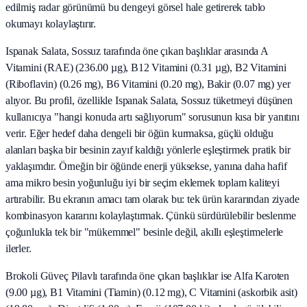
edilmiş radar görünümü bu dengeyi görsel hale getirerek tablo
okumayı kolaylaştırır.
Ispanak Salata, Sossuz tarafında öne çıkan başlıklar arasında A
Vitamini (RAE) (236.00 µg), B12 Vitamini (0.31 µg), B2 Vitamini
(Riboflavin) (0.26 mg), B6 Vitamini (0.20 mg), Bakir (0.07 mg) yer
alıyor. Bu profil, özellikle Ispanak Salata, Sossuz tüketmeyi düşünen
kullanıcıya "hangi konuda artı sağlıyorum" sorusunun kısa bir yanıtını
verir. Eğer hedef daha dengeli bir öğün kurmaksa, güçlü olduğu
alanları başka bir besinin zayıf kaldığı yönlerle eşleştirmek pratik bir
yaklaşımdır. Örneğin bir öğünde enerji yüksekse, yanına daha hafif
ama mikro besin yoğunluğu iyi bir seçim eklemek toplam kaliteyi
artırabilir. Bu ekranın amacı tam olarak bu: tek ürün kararından ziyade
kombinasyon kararını kolaylaştırmak. Çünkü sürdürülebilir beslenme
çoğunlukla tek bir "mükemmel" besinle değil, akıllı eşleştirmelerle
ilerler.
Brokoli Güveç Pilavlı tarafında öne çıkan başlıklar ise Alfa Karoten
(9.00 µg), B1 Vitamini (Tiamin) (0.12 mg), C Vitamini (askorbik asit)