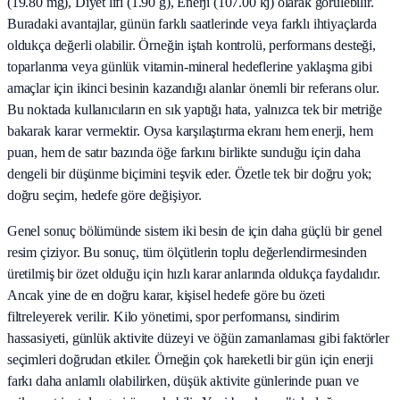
(19.80 mg), Diyet lifi (1.90 g), Enerji (107.00 kj) olarak görülebilir.
Buradaki avantajlar, günün farklı saatlerinde veya farklı ihtiyaçlarda
oldukça değerli olabilir. Örneğin iştah kontrolü, performans desteği,
toparlanma veya günlük vitamin-mineral hedeflerine yaklaşma gibi
amaçlar için ikinci besinin kazandığı alanlar önemli bir referans olur.
Bu noktada kullanıcıların en sık yaptığı hata, yalnızca tek bir metriğe
bakarak karar vermektir. Oysa karşılaştırma ekranı hem enerji, hem
puan, hem de satır bazında öğe farkını birlikte sunduğu için daha
dengeli bir düşünme biçimini teşvik eder. Özetle tek bir doğru yok;
doğru seçim, hedefe göre değişiyor.
Genel sonuç bölümünde sistem iki besin de için daha güçlü bir genel
resim çiziyor. Bu sonuç, tüm ölçütlerin toplu değerlendirmesinden
üretilmiş bir özet olduğu için hızlı karar anlarında oldukça faydalıdır.
Ancak yine de en doğru karar, kişisel hedefe göre bu özeti
filtreleyerek verilir. Kilo yönetimi, spor performansı, sindirim
hassasiyeti, günlük aktivite düzeyi ve öğün zamanlaması gibi faktörler
seçimleri doğrudan etkiler. Örneğin çok hareketli bir gün için enerji
farkı daha anlamlı olabilirken, düşük aktivite günlerinde puan ve