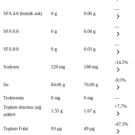
—
SFA 4:0 (butirik asit)
0
g
0.06
g
—
SFA 6:0
0
g
0.04
g
—
SFA 8:0
0
g
0.03
g
-14.5%
Sodyum
220
mg
188
mg
-9.5%
Su
84.06
g
76.09
g
Teobromin
0
mg
0
mg
—
+7.7%
Toplam doymus yağ
1.55
g
1.67
g
asitleri
-47.3%
Toplam Folat
93
µg
49
µg