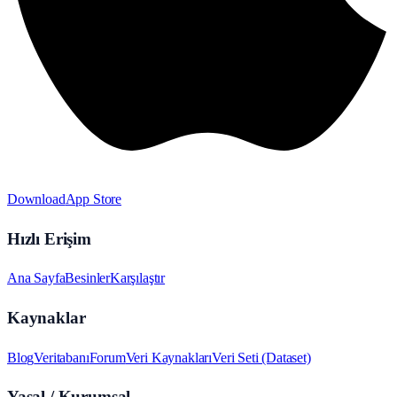
Download
App Store
Hızlı Erişim
Ana Sayfa
Besinler
Karşılaştır
Kaynaklar
Blog
Veritabanı
Forum
Veri Kaynakları
Veri Seti (Dataset)
Yasal / Kurumsal