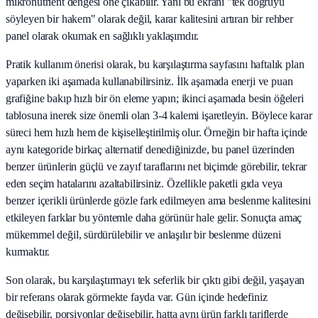
mikronutrient dengesi öne çıkabilir. Yani bu ekranı "tek doğruyu
söyleyen bir hakem" olarak değil, karar kalitesini artıran bir rehber
panel olarak okumak en sağlıklı yaklaşımdır.
Pratik kullanım önerisi olarak, bu karşılaştırma sayfasını haftalık plan
yaparken iki aşamada kullanabilirsiniz. İlk aşamada enerji ve puan
grafiğine bakıp hızlı bir ön eleme yapın; ikinci aşamada besin öğeleri
tablosuna inerek size önemli olan 3-4 kalemi işaretleyin. Böylece karar
süreci hem hızlı hem de kişiselleştirilmiş olur. Örneğin bir hafta içinde
aynı kategoride birkaç alternatif denediğinizde, bu panel üzerinden
benzer ürünlerin güçlü ve zayıf taraflarını net biçimde görebilir, tekrar
eden seçim hatalarını azaltabilirsiniz. Özellikle paketli gıda veya
benzer içerikli ürünlerde gözle fark edilmeyen ama beslenme kalitesini
etkileyen farklar bu yöntemle daha görünür hale gelir. Sonuçta amaç
mükemmel değil, sürdürülebilir ve anlaşılır bir beslenme düzeni
kurmaktır.
Son olarak, bu karşılaştırmayı tek seferlik bir çıktı gibi değil, yaşayan
bir referans olarak görmekte fayda var. Gün içinde hedefiniz
değişebilir, porsiyonlar değişebilir, hatta aynı ürün farklı tariflerde