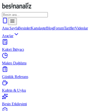
Ana Sayfa
Besinler
Karşılaştır
Blog
Forum
Tarifler
Videolar
Araçlar
Kalori İhtiyacı
Makro Dağılımı
Günlük Referans
Kafein & Uyku
Besin Etkileşimi