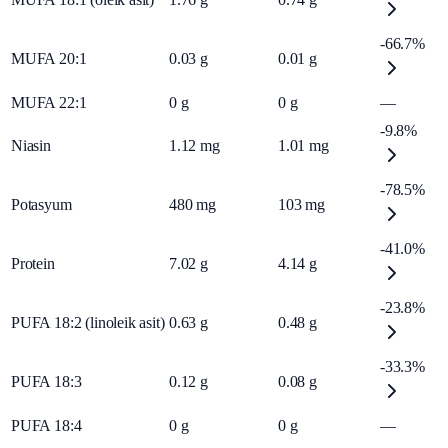
-66.7%
MUFA 20:1
0.03
g
0.01
g
MUFA 22:1
0
g
0
g
—
-9.8%
Niasin
1.12
mg
1.01
mg
-78.5%
Potasyum
480
mg
103
mg
-41.0%
Protein
7.02
g
4.14
g
-23.8%
PUFA 18:2 (linoleik asit)
0.63
g
0.48
g
-33.3%
PUFA 18:3
0.12
g
0.08
g
PUFA 18:4
0
g
0
g
—