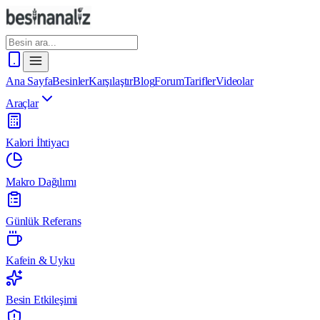
Ana Sayfa
Besinler
Karşılaştır
Blog
Forum
Tarifler
Videolar
Araçlar
Kalori İhtiyacı
Makro Dağılımı
Günlük Referans
Kafein & Uyku
Besin Etkileşimi