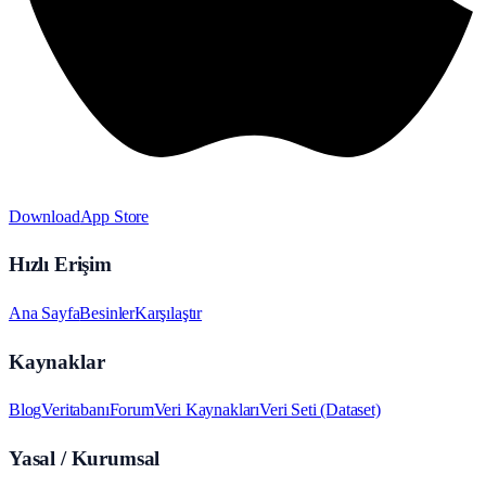
Download
App Store
Hızlı Erişim
Ana Sayfa
Besinler
Karşılaştır
Kaynaklar
Blog
Veritabanı
Forum
Veri Kaynakları
Veri Seti (Dataset)
Yasal / Kurumsal