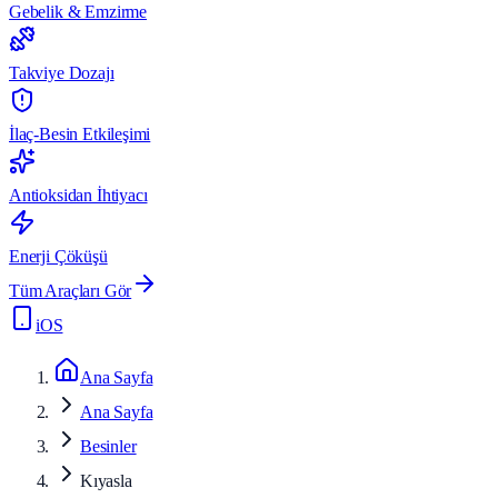
Gebelik & Emzirme
Takviye Dozajı
İlaç-Besin Etkileşimi
Antioksidan İhtiyacı
Enerji Çöküşü
Tüm Araçları Gör
iOS
Ana Sayfa
Ana Sayfa
Besinler
Kıyasla