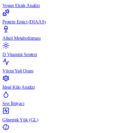
Vegan Eksik Analizi
Protein Emici (DIAAS)
Alkol Metabolizması
D Vitamini Sentezi
Vücut Yağ Oranı
İdeal Kilo Analizi
Sıvı İhtiyacı
Glisemik Yük (GL)