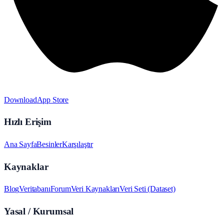
Download
App Store
Hızlı Erişim
Ana Sayfa
Besinler
Karşılaştır
Kaynaklar
Blog
Veritabanı
Forum
Veri Kaynakları
Veri Seti (Dataset)
Yasal / Kurumsal