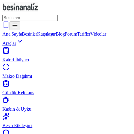
Ana Sayfa
Besinler
Karşılaştır
Blog
Forum
Tarifler
Videolar
Araçlar
Kalori İhtiyacı
Makro Dağılımı
Günlük Referans
Kafein & Uyku
Besin Etkileşimi