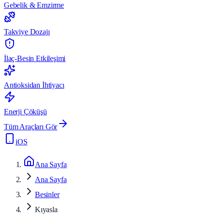
Gebelik & Emzirme
Takviye Dozajı
İlaç-Besin Etkileşimi
Antioksidan İhtiyacı
Enerji Çöküşü
Tüm Araçları Gör
iOS
Ana Sayfa
Ana Sayfa
Besinler
Kıyasla