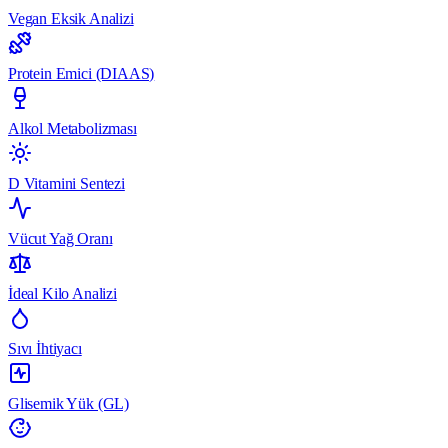
Vegan Eksik Analizi
Protein Emici (DIAAS)
Alkol Metabolizması
D Vitamini Sentezi
Vücut Yağ Oranı
İdeal Kilo Analizi
Sıvı İhtiyacı
Glisemik Yük (GL)