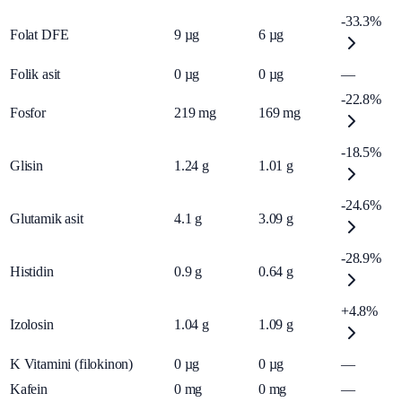
-33.3%
Folat DFE
9
µg
6
µg
Folik asit
0
µg
0
µg
—
-22.8%
Fosfor
219
mg
169
mg
-18.5%
Glisin
1.24
g
1.01
g
-24.6%
Glutamik asit
4.1
g
3.09
g
-28.9%
Histidin
0.9
g
0.64
g
+4.8%
Izolosin
1.04
g
1.09
g
K Vitamini (filokinon)
0
µg
0
µg
—
Kafein
0
mg
0
mg
—