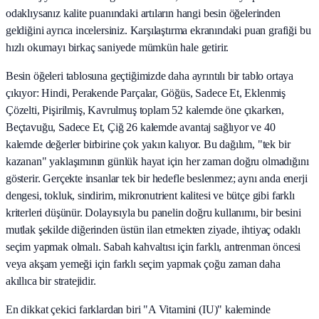
odaklıysanız kalite puanındaki artıların hangi besin öğelerinden
geldiğini ayrıca incelersiniz. Karşılaştırma ekranındaki puan grafiği bu
hızlı okumayı birkaç saniyede mümkün hale getirir.
Besin öğeleri tablosuna geçtiğimizde daha ayrıntılı bir tablo ortaya
çıkıyor: Hindi, Perakende Parçalar, Göğüs, Sadece Et, Eklenmiş
Çözelti, Pişirilmiş, Kavrulmuş toplam 52 kalemde öne çıkarken,
Beçtavuğu, Sadece Et, Çiğ 26 kalemde avantaj sağlıyor ve 40
kalemde değerler birbirine çok yakın kalıyor. Bu dağılım, "tek bir
kazanan" yaklaşımının günlük hayat için her zaman doğru olmadığını
gösterir. Gerçekte insanlar tek bir hedefle beslenmez; aynı anda enerji
dengesi, tokluk, sindirim, mikronutrient kalitesi ve bütçe gibi farklı
kriterleri düşünür. Dolayısıyla bu panelin doğru kullanımı, bir besini
mutlak şekilde diğerinden üstün ilan etmekten ziyade, ihtiyaç odaklı
seçim yapmak olmalı. Sabah kahvaltısı için farklı, antrenman öncesi
veya akşam yemeği için farklı seçim yapmak çoğu zaman daha
akıllıca bir stratejidir.
En dikkat çekici farklardan biri "A Vitamini (IU)" kaleminde