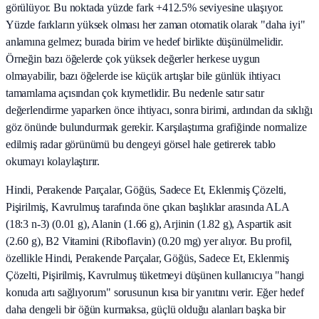
görülüyor. Bu noktada yüzde fark +412.5% seviyesine ulaşıyor.
Yüzde farkların yüksek olması her zaman otomatik olarak "daha iyi"
anlamına gelmez; burada birim ve hedef birlikte düşünülmelidir.
Örneğin bazı öğelerde çok yüksek değerler herkese uygun
olmayabilir, bazı öğelerde ise küçük artışlar bile günlük ihtiyacı
tamamlama açısından çok kıymetlidir. Bu nedenle satır satır
değerlendirme yaparken önce ihtiyacı, sonra birimi, ardından da sıklığı
göz önünde bulundurmak gerekir. Karşılaştırma grafiğinde normalize
edilmiş radar görünümü bu dengeyi görsel hale getirerek tablo
okumayı kolaylaştırır.
Hindi, Perakende Parçalar, Göğüs, Sadece Et, Eklenmiş Çözelti,
Pişirilmiş, Kavrulmuş tarafında öne çıkan başlıklar arasında ALA
(18:3 n-3) (0.01 g), Alanin (1.66 g), Arjinin (1.82 g), Aspartik asit
(2.60 g), B2 Vitamini (Riboflavin) (0.20 mg) yer alıyor. Bu profil,
özellikle Hindi, Perakende Parçalar, Göğüs, Sadece Et, Eklenmiş
Çözelti, Pişirilmiş, Kavrulmuş tüketmeyi düşünen kullanıcıya "hangi
konuda artı sağlıyorum" sorusunun kısa bir yanıtını verir. Eğer hedef
daha dengeli bir öğün kurmaksa, güçlü olduğu alanları başka bir