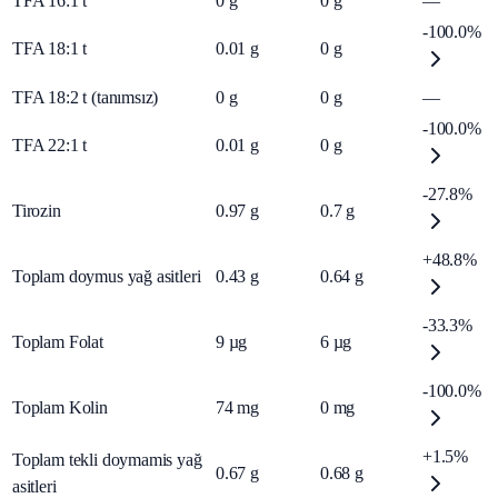
TFA 16:1 t
0
g
0
g
—
-100.0%
TFA 18:1 t
0.01
g
0
g
TFA 18:2 t (tanımsız)
0
g
0
g
—
-100.0%
TFA 22:1 t
0.01
g
0
g
-27.8%
Tirozin
0.97
g
0.7
g
+48.8%
Toplam doymus yağ asitleri
0.43
g
0.64
g
-33.3%
Toplam Folat
9
µg
6
µg
-100.0%
Toplam Kolin
74
mg
0
mg
+1.5%
Toplam tekli doymamis yağ
0.67
g
0.68
g
asitleri