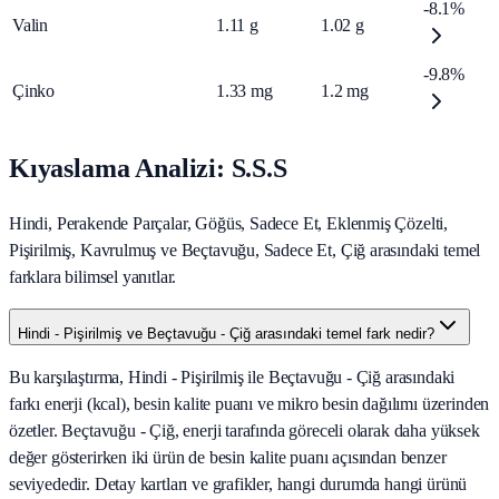
-8.1%
Valin
1.11
g
1.02
g
-9.8%
Çinko
1.33
mg
1.2
mg
Kıyaslama Analizi: S.S.S
Hindi, Perakende Parçalar, Göğüs, Sadece Et, Eklenmiş Çözelti,
Pişirilmiş, Kavrulmuş ve Beçtavuğu, Sadece Et, Çiğ arasındaki temel
farklara bilimsel yanıtlar.
Hindi - Pişirilmiş ve Beçtavuğu - Çiğ arasındaki temel fark nedir?
Bu karşılaştırma, Hindi - Pişirilmiş ile Beçtavuğu - Çiğ arasındaki
farkı enerji (kcal), besin kalite puanı ve mikro besin dağılımı üzerinden
özetler. Beçtavuğu - Çiğ, enerji tarafında göreceli olarak daha yüksek
değer gösterirken iki ürün de besin kalite puanı açısından benzer
seviyededir. Detay kartları ve grafikler, hangi durumda hangi ürünü