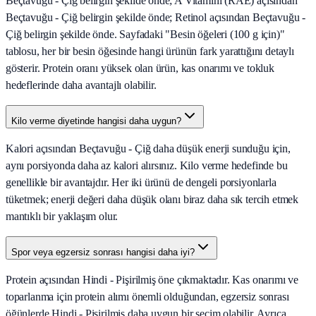
Beçtavuğu - Çiğ belirgin şekilde önde; A Vitamini (RAE) açısından
Beçtavuğu - Çiğ belirgin şekilde önde; Retinol açısından Beçtavuğu -
Çiğ belirgin şekilde önde. Sayfadaki "Besin öğeleri (100 g için)"
tablosu, her bir besin öğesinde hangi ürünün fark yarattığını detaylı
gösterir. Protein oranı yüksek olan ürün, kas onarımı ve tokluk
hedeflerinde daha avantajlı olabilir.
Kilo verme diyetinde hangisi daha uygun?
Kalori açısından Beçtavuğu - Çiğ daha düşük enerji sunduğu için,
aynı porsiyonda daha az kalori alırsınız. Kilo verme hedefinde bu
genellikle bir avantajdır. Her iki ürünü de dengeli porsiyonlarla
tüketmek; enerji değeri daha düşük olanı biraz daha sık tercih etmek
mantıklı bir yaklaşım olur.
Spor veya egzersiz sonrası hangisi daha iyi?
Protein açısından Hindi - Pişirilmiş öne çıkmaktadır. Kas onarımı ve
toparlanma için protein alımı önemli olduğundan, egzersiz sonrası
öğünlerde Hindi - Pişirilmiş daha uygun bir seçim olabilir. Ayrıca