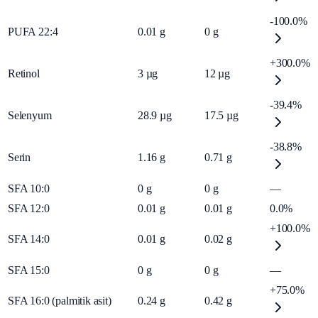
-100.0%
PUFA 22:4
0.01
g
0
g
+300.0%
Retinol
3
µg
12
µg
-39.4%
Selenyum
28.9
µg
17.5
µg
-38.8%
Serin
1.16
g
0.71
g
SFA 10:0
0
g
0
g
—
SFA 12:0
0.01
g
0.01
g
0.0%
+100.0%
SFA 14:0
0.01
g
0.02
g
SFA 15:0
0
g
0
g
—
+75.0%
SFA 16:0 (palmitik asit)
0.24
g
0.42
g