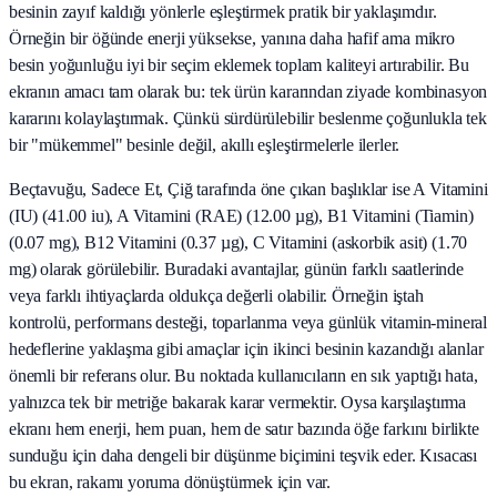
besinin zayıf kaldığı yönlerle eşleştirmek pratik bir yaklaşımdır.
Örneğin bir öğünde enerji yüksekse, yanına daha hafif ama mikro
besin yoğunluğu iyi bir seçim eklemek toplam kaliteyi artırabilir. Bu
ekranın amacı tam olarak bu: tek ürün kararından ziyade kombinasyon
kararını kolaylaştırmak. Çünkü sürdürülebilir beslenme çoğunlukla tek
bir "mükemmel" besinle değil, akıllı eşleştirmelerle ilerler.
Beçtavuğu, Sadece Et, Çiğ tarafında öne çıkan başlıklar ise A Vitamini
(IU) (41.00 iu), A Vitamini (RAE) (12.00 µg), B1 Vitamini (Tiamin)
(0.07 mg), B12 Vitamini (0.37 µg), C Vitamini (askorbik asit) (1.70
mg) olarak görülebilir. Buradaki avantajlar, günün farklı saatlerinde
veya farklı ihtiyaçlarda oldukça değerli olabilir. Örneğin iştah
kontrolü, performans desteği, toparlanma veya günlük vitamin-mineral
hedeflerine yaklaşma gibi amaçlar için ikinci besinin kazandığı alanlar
önemli bir referans olur. Bu noktada kullanıcıların en sık yaptığı hata,
yalnızca tek bir metriğe bakarak karar vermektir. Oysa karşılaştırma
ekranı hem enerji, hem puan, hem de satır bazında öğe farkını birlikte
sunduğu için daha dengeli bir düşünme biçimini teşvik eder. Kısacası
bu ekran, rakamı yoruma dönüştürmek için var.