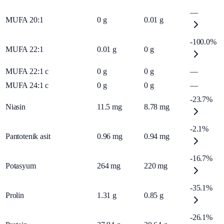
—
MUFA 20:1
0
g
0.01
g
-100.0%
MUFA 22:1
0.01
g
0
g
MUFA 22:1 c
0
g
0
g
—
MUFA 24:1 c
0
g
0
g
—
-23.7%
Niasin
11.5
mg
8.78
mg
-2.1%
Pantotenik asit
0.96
mg
0.94
mg
-16.7%
Potasyum
264
mg
220
mg
-35.1%
Prolin
1.31
g
0.85
g
-26.1%