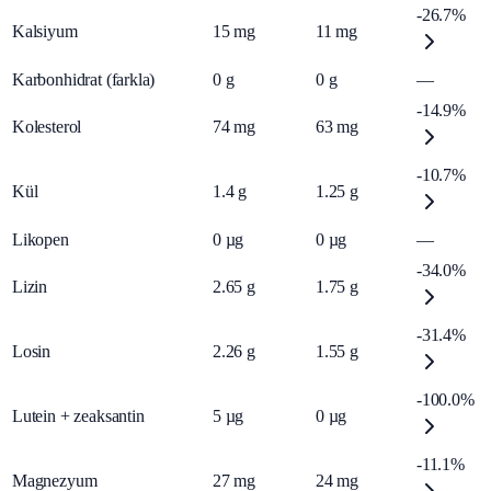
-26.7%
Kalsiyum
15
mg
11
mg
Karbonhidrat (farkla)
0
g
0
g
—
-14.9%
Kolesterol
74
mg
63
mg
-10.7%
Kül
1.4
g
1.25
g
Likopen
0
µg
0
µg
—
-34.0%
Lizin
2.65
g
1.75
g
-31.4%
Losin
2.26
g
1.55
g
-100.0%
Lutein + zeaksantin
5
µg
0
µg
-11.1%
Magnezyum
27
mg
24
mg