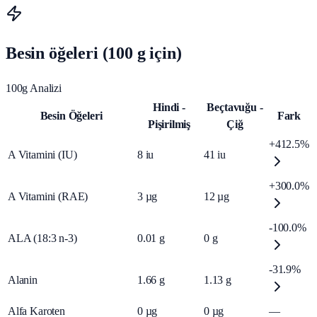
Besin öğeleri (100 g için)
100g Analizi
Hindi -
Beçtavuğu -
Besin Öğeleri
Fark
Pişirilmiş
Çiğ
+412.5%
A Vitamini (IU)
8
iu
41
iu
+300.0%
A Vitamini (RAE)
3
µg
12
µg
-100.0%
ALA (18:3 n-3)
0.01
g
0
g
-31.9%
Alanin
1.66
g
1.13
g
Alfa Karoten
0
µg
0
µg
—