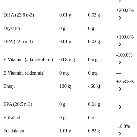
+200.0%
DHA (22:6 n-3)
0.01
g
0.03
g
Diyet lifi
0
g
0
g
—
+100.0%
DPA (22:5 n-3)
0.01
g
0.02
g
-100.0%
E Vitamini (alfa-tokoferol)
0.08
mg
0
mg
E Vitamini (eklenmiş)
0
mg
0
mg
—
+253.8%
Enerji
130
kj
460
kj
—
EPA (20:5 n-3)
0
g
0.01
g
Etil alkol
0
g
0
g
—
-18.8%
Fenilalanin
1.01
g
0.82
g