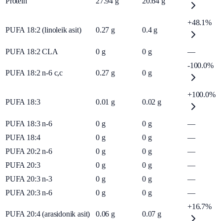
Protein
27.94
g
20.64
g
+48.1%
PUFA 18:2 (linoleik asit)
0.27
g
0.4
g
PUFA 18:2 CLA
0
g
0
g
—
-100.0%
PUFA 18:2 n-6 c,c
0.27
g
0
g
+100.0%
PUFA 18:3
0.01
g
0.02
g
PUFA 18:3 n-6
0
g
0
g
—
PUFA 18:4
0
g
0
g
—
PUFA 20:2 n-6
0
g
0
g
—
PUFA 20:3
0
g
0
g
—
PUFA 20:3 n-3
0
g
0
g
—
PUFA 20:3 n-6
0
g
0
g
—
+16.7%
PUFA 20:4 (arasidonik asit)
0.06
g
0.07
g