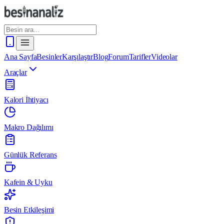
Ana Sayfa
Besinler
Karşılaştır
Blog
Forum
Tarifler
Videolar
Araçlar
Kalori İhtiyacı
Makro Dağılımı
Günlük Referans
Kafein & Uyku
Besin Etkileşimi