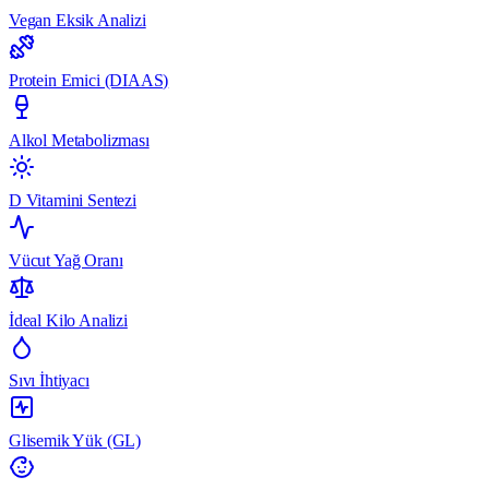
Vegan Eksik Analizi
Protein Emici (DIAAS)
Alkol Metabolizması
D Vitamini Sentezi
Vücut Yağ Oranı
İdeal Kilo Analizi
Sıvı İhtiyacı
Glisemik Yük (GL)