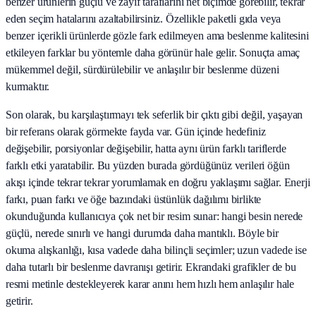
benzer ürünlerin güçlü ve zayıf taraflarını net biçimde görebilir, tekrar
eden seçim hatalarını azaltabilirsiniz. Özellikle paketli gıda veya
benzer içerikli ürünlerde gözle fark edilmeyen ama beslenme kalitesini
etkileyen farklar bu yöntemle daha görünür hale gelir. Sonuçta amaç
mükemmel değil, sürdürülebilir ve anlaşılır bir beslenme düzeni
kurmaktır.
Son olarak, bu karşılaştırmayı tek seferlik bir çıktı gibi değil, yaşayan
bir referans olarak görmekte fayda var. Gün içinde hedefiniz
değişebilir, porsiyonlar değişebilir, hatta aynı ürün farklı tariflerde
farklı etki yaratabilir. Bu yüzden burada gördüğünüz verileri öğün
akışı içinde tekrar tekrar yorumlamak en doğru yaklaşımı sağlar. Enerji
farkı, puan farkı ve öğe bazındaki üstünlük dağılımı birlikte
okunduğunda kullanıcıya çok net bir resim sunar: hangi besin nerede
güçlü, nerede sınırlı ve hangi durumda daha mantıklı. Böyle bir
okuma alışkanlığı, kısa vadede daha bilinçli seçimler; uzun vadede ise
daha tutarlı bir beslenme davranışı getirir. Ekrandaki grafikler de bu
resmi metinle destekleyerek karar anını hem hızlı hem anlaşılır hale
getirir.