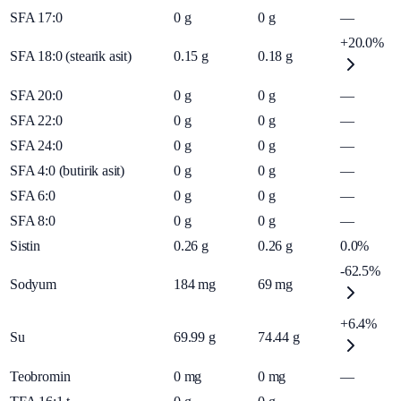
SFA 17:0
0
g
0
g
—
+20.0%
SFA 18:0 (stearik asit)
0.15
g
0.18
g
SFA 20:0
0
g
0
g
—
SFA 22:0
0
g
0
g
—
SFA 24:0
0
g
0
g
—
SFA 4:0 (butirik asit)
0
g
0
g
—
SFA 6:0
0
g
0
g
—
SFA 8:0
0
g
0
g
—
Sistin
0.26
g
0.26
g
0.0%
-62.5%
Sodyum
184
mg
69
mg
+6.4%
Su
69.99
g
74.44
g
Teobromin
0
mg
0
mg
—