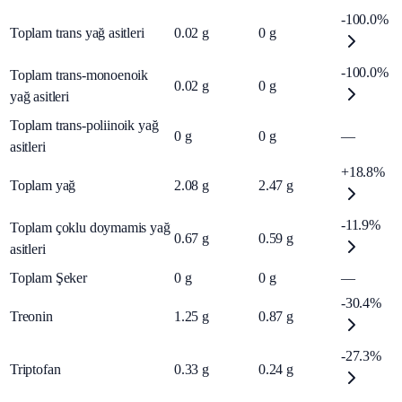
-100.0%
Toplam trans yağ asitleri
0.02
g
0
g
-100.0%
Toplam trans-monoenoik
0.02
g
0
g
yağ asitleri
Toplam trans-poliinoik yağ
0
g
0
g
—
asitleri
+18.8%
Toplam yağ
2.08
g
2.47
g
-11.9%
Toplam çoklu doymamis yağ
0.67
g
0.59
g
asitleri
Toplam Şeker
0
g
0
g
—
-30.4%
Treonin
1.25
g
0.87
g
-27.3%
Triptofan
0.33
g
0.24
g