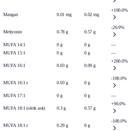
+100.0%
Mangan
0.01
mg
0.02
mg
-26.9%
Metiyonin
0.78
g
0.57
g
MUFA 14:1
0
g
0
g
—
MUFA 15:1
0
g
0
g
—
+200.0%
MUFA 16:1
0.03
g
0.09
g
-100.0%
MUFA 16:1 c
0.03
g
0
g
MUFA 17:1
0
g
0
g
—
+90.0%
MUFA 18:1 (oleik asit)
0.3
g
0.57
g
-100.0%
MUFA 18:1 c
0.29
g
0
g