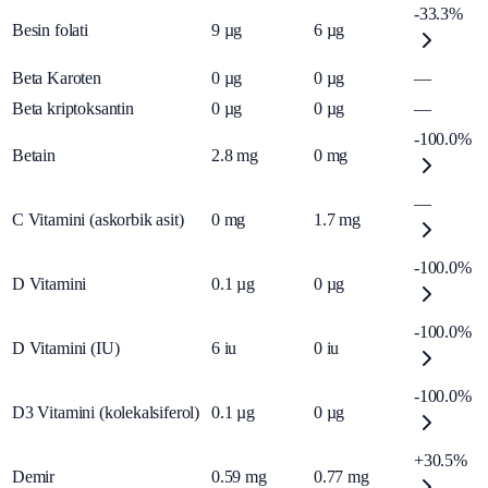
-33.3%
Besin folati
9
µg
6
µg
Beta Karoten
0
µg
0
µg
—
Beta kriptoksantin
0
µg
0
µg
—
-100.0%
Betain
2.8
mg
0
mg
—
C Vitamini (askorbik asit)
0
mg
1.7
mg
-100.0%
D Vitamini
0.1
µg
0
µg
-100.0%
D Vitamini (IU)
6
iu
0
iu
-100.0%
D3 Vitamini (kolekalsiferol)
0.1
µg
0
µg
+30.5%
Demir
0.59
mg
0.77
mg