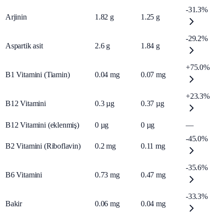
-31.3%
Arjinin
1.82
g
1.25
g
-29.2%
Aspartik asit
2.6
g
1.84
g
+75.0%
B1 Vitamini (Tiamin)
0.04
mg
0.07
mg
+23.3%
B12 Vitamini
0.3
µg
0.37
µg
B12 Vitamini (eklenmiş)
0
µg
0
µg
—
-45.0%
B2 Vitamini (Riboflavin)
0.2
mg
0.11
mg
-35.6%
B6 Vitamini
0.73
mg
0.47
mg
-33.3%
Bakir
0.06
mg
0.04
mg