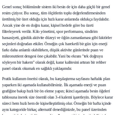
Genel sonuç bölümünde sistem iki besin de için daha güçlü bir genel
resim çiziyor. Bu sonuç, tüm ölçütlerin toplu değerlendirmesinden
üretilmiş bir özet olduğu için hızlı karar anlarında oldukça faydalıdır.
Ancak yine de en doğru karar, kişisel hedefe göre bu özeti
filtreleyerek verilir. Kilo yönetimi, spor performansı, sindirim
hassasiyeti, günlük aktivite düzeyi ve öğün zamanlaması gibi faktörler
seçimleri doğrudan etkiler. Örneğin çok hareketli bir gün için enerji
farkı daha anlamlı olabilirken, düşük aktivite günlerinde puan ve
mikronutrient dengesi öne çıkabilir. Yani bu ekranı "tek doğruyu
söyleyen bir hakem" olarak değil, karar kalitesini artıran bir rehber
panel olarak okumak en sağlıklı yaklaşımdır.
Pratik kullanım önerisi olarak, bu karşılaştırma sayfasını haftalık plan
yaparken iki aşamada kullanabilirsiniz. İlk aşamada enerji ve puan
grafiğine bakıp hızlı bir ön eleme yapın; ikinci aşamada besin öğeleri
tablosuna inerek size önemli olan 3-4 kalemi işaretleyin. Böylece karar
süreci hem hızlı hem de kişiselleştirilmiş olur. Örneğin bir hafta içinde
aynı kategoride birkaç alternatif denediğinizde, bu panel üzerinden