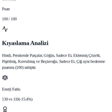
Puan
100
/ 100
Kıyaslama Analizi
Hindi, Perakende Parçalar, Göğüs, Sadece Et, Eklenmiş Çözelti,
Pişirilmiş, Kavrulmuş ve Beçtavuğu, Sadece Et, Çiğ aynı beslenme
puanına (100) sahiptir.
Enerji Farkı
130
vs
110
(
-15.4
%)