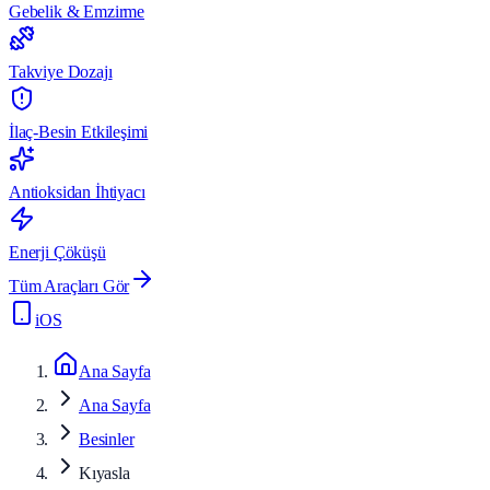
Gebelik & Emzirme
Takviye Dozajı
İlaç-Besin Etkileşimi
Antioksidan İhtiyacı
Enerji Çöküşü
Tüm Araçları Gör
iOS
Ana Sayfa
Ana Sayfa
Besinler
Kıyasla