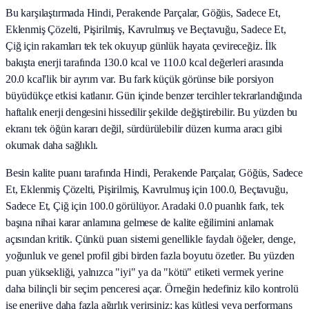
Bu karşılaştırmada Hindi, Perakende Parçalar, Göğüs, Sadece Et,
Eklenmiş Çözelti, Pişirilmiş, Kavrulmuş ve Beçtavuğu, Sadece Et,
Çiğ için rakamları tek tek okuyup günlük hayata çevireceğiz. İlk
bakışta enerji tarafında 130.0 kcal ve 110.0 kcal değerleri arasında
20.0 kcal'lik bir ayrım var. Bu fark küçük görünse bile porsiyon
büyüdükçe etkisi katlanır. Gün içinde benzer tercihler tekrarlandığında
haftalık enerji dengesini hissedilir şekilde değiştirebilir. Bu yüzden bu
ekranı tek öğün kararı değil, sürdürülebilir düzen kurma aracı gibi
okumak daha sağlıklı.
Besin kalite puanı tarafında Hindi, Perakende Parçalar, Göğüs, Sadece
Et, Eklenmiş Çözelti, Pişirilmiş, Kavrulmuş için 100.0, Beçtavuğu,
Sadece Et, Çiğ için 100.0 görülüyor. Aradaki 0.0 puanlık fark, tek
başına nihai karar anlamına gelmese de kalite eğilimini anlamak
açısından kritik. Çünkü puan sistemi genellikle faydalı öğeler, denge,
yoğunluk ve genel profil gibi birden fazla boyutu özetler. Bu yüzden
puan yüksekliği, yalnızca "iyi" ya da "kötü" etiketi vermek yerine
daha bilinçli bir seçim penceresi açar. Örneğin hedefiniz kilo kontrolü
ise enerjiye daha fazla ağırlık verirsiniz; kas kütlesi veya performans