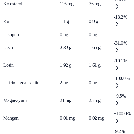
Kolesterol
116
mg
76
mg
-18.2%
Kül
1.1
g
0.9
g
Likopen
0
µg
0
µg
—
-31.0%
Lizin
2.39
g
1.65
g
-16.1%
Losin
1.92
g
1.61
g
-100.0%
Lutein + zeaksantin
2
µg
0
µg
+9.5%
Magnezyum
21
mg
23
mg
+100.0%
Mangan
0.01
mg
0.02
mg
-9.2%