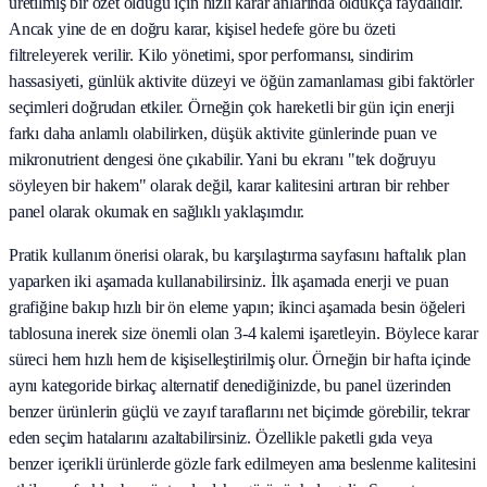
üretilmiş bir özet olduğu için hızlı karar anlarında oldukça faydalıdır.
Ancak yine de en doğru karar, kişisel hedefe göre bu özeti
filtreleyerek verilir. Kilo yönetimi, spor performansı, sindirim
hassasiyeti, günlük aktivite düzeyi ve öğün zamanlaması gibi faktörler
seçimleri doğrudan etkiler. Örneğin çok hareketli bir gün için enerji
farkı daha anlamlı olabilirken, düşük aktivite günlerinde puan ve
mikronutrient dengesi öne çıkabilir. Yani bu ekranı "tek doğruyu
söyleyen bir hakem" olarak değil, karar kalitesini artıran bir rehber
panel olarak okumak en sağlıklı yaklaşımdır.
Pratik kullanım önerisi olarak, bu karşılaştırma sayfasını haftalık plan
yaparken iki aşamada kullanabilirsiniz. İlk aşamada enerji ve puan
grafiğine bakıp hızlı bir ön eleme yapın; ikinci aşamada besin öğeleri
tablosuna inerek size önemli olan 3-4 kalemi işaretleyin. Böylece karar
süreci hem hızlı hem de kişiselleştirilmiş olur. Örneğin bir hafta içinde
aynı kategoride birkaç alternatif denediğinizde, bu panel üzerinden
benzer ürünlerin güçlü ve zayıf taraflarını net biçimde görebilir, tekrar
eden seçim hatalarını azaltabilirsiniz. Özellikle paketli gıda veya
benzer içerikli ürünlerde gözle fark edilmeyen ama beslenme kalitesini