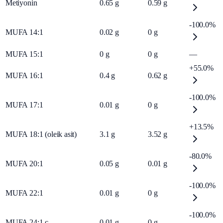
Metiyonin
0.65
g
0.59
g
-100.0%
MUFA 14:1
0.02
g
0
g
MUFA 15:1
0
g
0
g
—
+55.0%
MUFA 16:1
0.4
g
0.62
g
-100.0%
MUFA 17:1
0.01
g
0
g
+13.5%
MUFA 18:1 (oleik asit)
3.1
g
3.52
g
-80.0%
MUFA 20:1
0.05
g
0.01
g
-100.0%
MUFA 22:1
0.01
g
0
g
-100.0%
MUFA 24:1 c
0.01
g
0
g