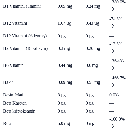
+380.0%
B1 Vitamini (Tiamin)
0.05
mg
0.24
mg
-74.3%
B12 Vitamini
1.67
µg
0.43
µg
B12 Vitamini (eklenmiş)
0
µg
0
µg
—
-13.3%
B2 Vitamini (Riboflavin)
0.3
mg
0.26
mg
+36.4%
B6 Vitamini
0.44
mg
0.6
mg
+466.7%
Bakir
0.09
mg
0.51
mg
Besin folati
8
µg
8
µg
0.0%
Beta Karoten
0
µg
0
µg
—
Beta kriptoksantin
0
µg
0
µg
—
-100.0%
Betain
6.9
mg
0
mg