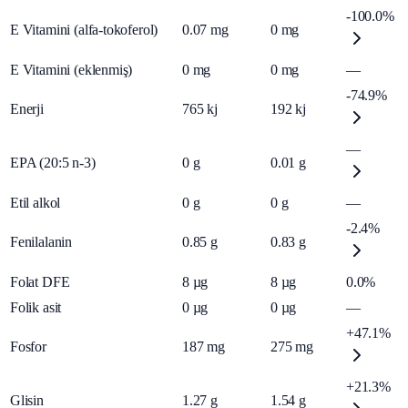
-100.0%
E Vitamini (alfa-tokoferol)
0.07
mg
0
mg
E Vitamini (eklenmiş)
0
mg
0
mg
—
-74.9%
Enerji
765
kj
192
kj
—
EPA (20:5 n-3)
0
g
0.01
g
Etil alkol
0
g
0
g
—
-2.4%
Fenilalanin
0.85
g
0.83
g
Folat DFE
8
µg
8
µg
0.0%
Folik asit
0
µg
0
µg
—
+47.1%
Fosfor
187
mg
275
mg
+21.3%
Glisin
1.27
g
1.54
g