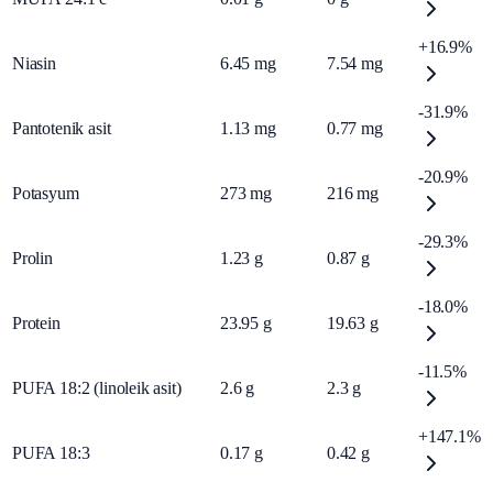
+16.9%
Niasin
6.45
mg
7.54
mg
-31.9%
Pantotenik asit
1.13
mg
0.77
mg
-20.9%
Potasyum
273
mg
216
mg
-29.3%
Prolin
1.23
g
0.87
g
-18.0%
Protein
23.95
g
19.63
g
-11.5%
PUFA 18:2 (linoleik asit)
2.6
g
2.3
g
+147.1%
PUFA 18:3
0.17
g
0.42
g