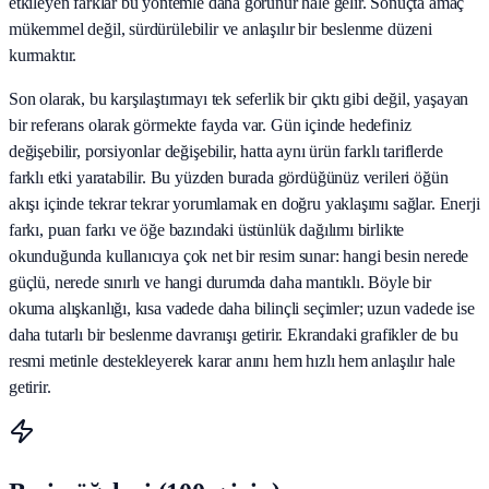
etkileyen farklar bu yöntemle daha görünür hale gelir. Sonuçta amaç
mükemmel değil, sürdürülebilir ve anlaşılır bir beslenme düzeni
kurmaktır.
Son olarak, bu karşılaştırmayı tek seferlik bir çıktı gibi değil, yaşayan
bir referans olarak görmekte fayda var. Gün içinde hedefiniz
değişebilir, porsiyonlar değişebilir, hatta aynı ürün farklı tariflerde
farklı etki yaratabilir. Bu yüzden burada gördüğünüz verileri öğün
akışı içinde tekrar tekrar yorumlamak en doğru yaklaşımı sağlar. Enerji
farkı, puan farkı ve öğe bazındaki üstünlük dağılımı birlikte
okunduğunda kullanıcıya çok net bir resim sunar: hangi besin nerede
güçlü, nerede sınırlı ve hangi durumda daha mantıklı. Böyle bir
okuma alışkanlığı, kısa vadede daha bilinçli seçimler; uzun vadede ise
daha tutarlı bir beslenme davranışı getirir. Ekrandaki grafikler de bu
resmi metinle destekleyerek karar anını hem hızlı hem anlaşılır hale
getirir.