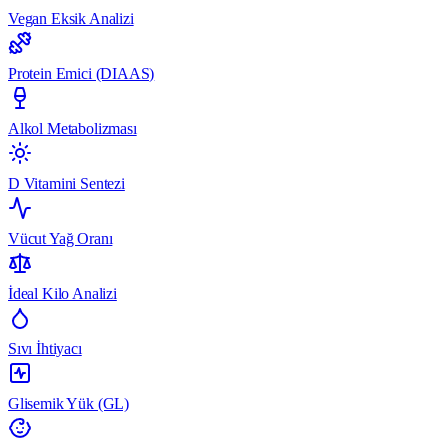
Vegan Eksik Analizi
Protein Emici (DIAAS)
Alkol Metabolizması
D Vitamini Sentezi
Vücut Yağ Oranı
İdeal Kilo Analizi
Sıvı İhtiyacı
Glisemik Yük (GL)