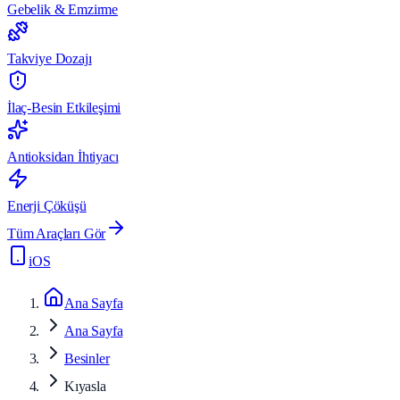
Gebelik & Emzirme
Takviye Dozajı
İlaç-Besin Etkileşimi
Antioksidan İhtiyacı
Enerji Çöküşü
Tüm Araçları Gör
iOS
Ana Sayfa
Ana Sayfa
Besinler
Kıyasla