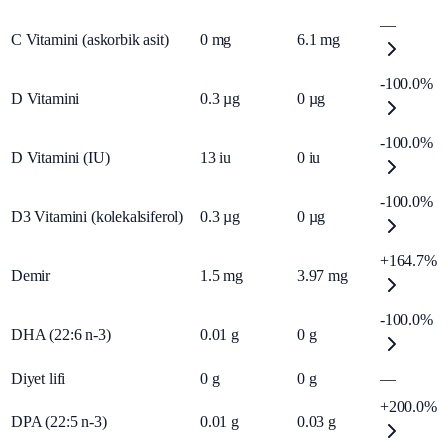
—
C Vitamini (askorbik asit)
0
mg
6.1
mg
-100.0%
D Vitamini
0.3
µg
0
µg
-100.0%
D Vitamini (IU)
13
iu
0
iu
-100.0%
D3 Vitamini (kolekalsiferol)
0.3
µg
0
µg
+164.7%
Demir
1.5
mg
3.97
mg
-100.0%
DHA (22:6 n-3)
0.01
g
0
g
Diyet lifi
0
g
0
g
—
+200.0%
DPA (22:5 n-3)
0.01
g
0.03
g