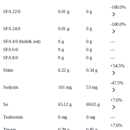
-100.0%
SFA 22:0
0.01
g
0
g
-100.0%
SFA 24:0
0.01
g
0
g
SFA 4:0 (butirik asit)
0
g
0
g
—
SFA 6:0
0
g
0
g
—
SFA 8:0
0
g
0
g
—
+54.5%
Sistin
0.22
g
0.34
g
-47.5%
Sodyum
101
mg
53
mg
+7.0%
Su
65.12
g
69.65
g
Teobromin
0
mg
0
mg
—
+7.6%
Tirozin
0.79
g
0.85
g