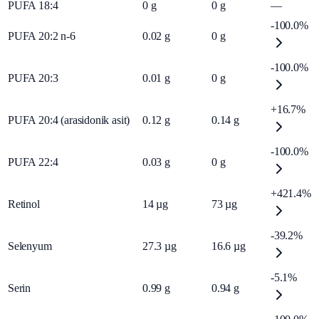
PUFA 18:4
0
g
0
g
—
-100.0%
PUFA 20:2 n-6
0.02
g
0
g
-100.0%
PUFA 20:3
0.01
g
0
g
+16.7%
PUFA 20:4 (arasidonik asit)
0.12
g
0.14
g
-100.0%
PUFA 22:4
0.03
g
0
g
+421.4%
Retinol
14
µg
73
µg
-39.2%
Selenyum
27.3
µg
16.6
µg
-5.1%
Serin
0.99
g
0.94
g