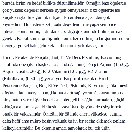
burada birim ve hedef birlikte düşünülmelidir. Örneğin bazı öğelerde
çok yüksek değerler herkese uygun olmayabilir, bazı öğelerde ise
küçük artışlar bile günlük ihtiyacı tamamlama açısından çok
kıymetlidir. Bu nedenle satır satır değerlendirme yaparken önce
ihtiyacı, sonra birimi, ardından da sıklığı göz önünde bulundurmak
gerekir. Karşılaştırma grafiğinde normalize edilmiş radar görünümü bu
dengeyi görsel hale getirerek tablo okumayı kolaylaştırır.
Hindi, Perakende Parçalar, But, Et Ve Deri, Pişirilmiş, Kavrulmuş
tarafında öne çıkan başlıklar arasında Alanin (1.46 g), Arjinin (1.52 g),
Aspartik asit (2.20 g), B12 Vitamini (1.67 µg), B2 Vitamini
(Riboflavin) (0.30 mg) yer alıyor. Bu profil, özellikle Hindi,
Perakende Parçalar, But, Et Ve Deri, Pişirilmiş, Kavrulmuş tüketmeyi
düşünen kullanıcıya "hangi konuda artı sağlıyorum" sorusunun kısa
bir yanıtını verir. Eğer hedef daha dengeli bir öğün kurmaksa, güçlü
olduğu alanları başka bir besinin zayıf kaldığı yönlerle eşleştirmek
pratik bir yaklaşımdır. Örneğin bir öğünde enerji yüksekse, yanına
daha hafif ama mikro besin yoğunluğu iyi bir seçim eklemek toplam
kaliteyi artırabilir. Bu ekranın amacı tam olarak bu: tek ürün