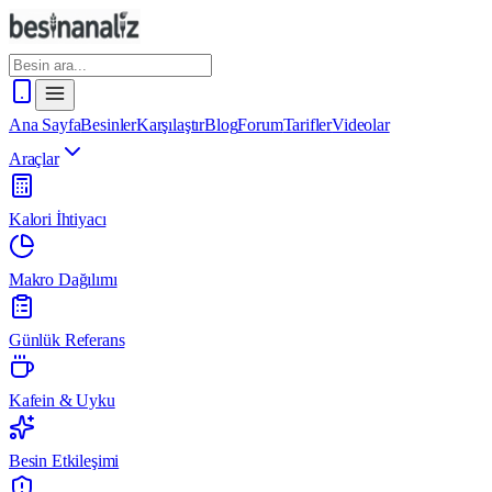
Ana Sayfa
Besinler
Karşılaştır
Blog
Forum
Tarifler
Videolar
Araçlar
Kalori İhtiyacı
Makro Dağılımı
Günlük Referans
Kafein & Uyku
Besin Etkileşimi