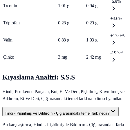
-6.9%
Treonin
1.01
g
0.94
g
+3.6%
Triptofan
0.28
g
0.29
g
+17.0%
Valin
0.88
g
1.03
g
-19.3%
Çinko
3
mg
2.42
mg
Kıyaslama Analizi: S.S.S
Hindi, Perakende Parçalar, But, Et Ve Deri, Pişirilmiş, Kavrulmuş ve
Bıldırcın, Et Ve Deri, Çiğ arasındaki temel farklara bilimsel yanıtlar.
Hindi - Pişirilmiş ve Bıldırcın - Çiğ arasındaki temel fark nedir?
Bu karşılaştırma, Hindi - Pişirilmiş ile Bıldırcın - Çiğ arasındaki farkı