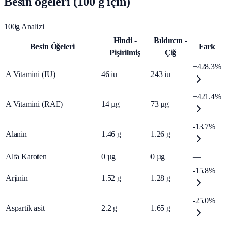
Besin öğeleri (100 g için)
100g Analizi
Hindi -
Bıldırcın -
Besin Öğeleri
Fark
Pişirilmiş
Çiğ
+428.3%
A Vitamini (IU)
46
iu
243
iu
+421.4%
A Vitamini (RAE)
14
µg
73
µg
-13.7%
Alanin
1.46
g
1.26
g
Alfa Karoten
0
µg
0
µg
—
-15.8%
Arjinin
1.52
g
1.28
g
-25.0%
Aspartik asit
2.2
g
1.65
g