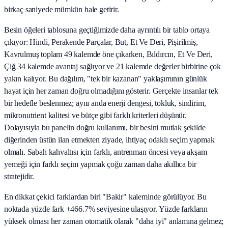
birkaç saniyede mümkün hale getirir.
Besin öğeleri tablosuna geçtiğimizde daha ayrıntılı bir tablo ortaya
çıkıyor: Hindi, Perakende Parçalar, But, Et Ve Deri, Pişirilmiş,
Kavrulmuş toplam 49 kalemde öne çıkarken, Bıldırcın, Et Ve Deri,
Çiğ 34 kalemde avantaj sağlıyor ve 21 kalemde değerler birbirine çok
yakın kalıyor. Bu dağılım, "tek bir kazanan" yaklaşımının günlük
hayat için her zaman doğru olmadığını gösterir. Gerçekte insanlar tek
bir hedefle beslenmez; aynı anda enerji dengesi, tokluk, sindirim,
mikronutrient kalitesi ve bütçe gibi farklı kriterleri düşünür.
Dolayısıyla bu panelin doğru kullanımı, bir besini mutlak şekilde
diğerinden üstün ilan etmekten ziyade, ihtiyaç odaklı seçim yapmak
olmalı. Sabah kahvaltısı için farklı, antrenman öncesi veya akşam
yemeği için farklı seçim yapmak çoğu zaman daha akıllıca bir
stratejidir.
En dikkat çekici farklardan biri "Bakir" kaleminde görülüyor. Bu
noktada yüzde fark +466.7% seviyesine ulaşıyor. Yüzde farkların
yüksek olması her zaman otomatik olarak "daha iyi" anlamına gelmez;