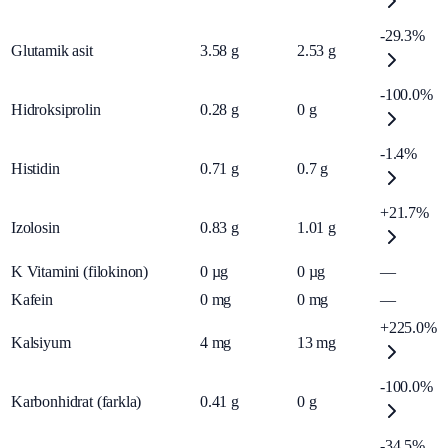
-29.3%
Glutamik asit
3.58
g
2.53
g
-100.0%
Hidroksiprolin
0.28
g
0
g
-1.4%
Histidin
0.71
g
0.7
g
+21.7%
Izolosin
0.83
g
1.01
g
K Vitamini (filokinon)
0
µg
0
µg
—
Kafein
0
mg
0
mg
—
+225.0%
Kalsiyum
4
mg
13
mg
-100.0%
Karbonhidrat (farkla)
0.41
g
0
g
-34.5%