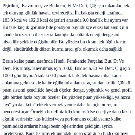
Pişirilmiş, Kavrulmuş ve Bıldırcın, Et Ve Deri, Çiğ için rakamları tek
tek okuyup günlük hayata çevireceğiz. İlk bakışta enerji tarafında
183.0 kcal ve 192.0 kcal değerleri arasında 9.0 kcal'lik bir ayrım var.
Bu fark küçük görünse bile porsiyon büyüdükçe etkisi katlanır. Gün
içinde benzer tercihler tekrarlandığında haftalık enerji dengesini
hissedilir şekilde değiştirebilir. Bu yüzden bu ekranı tek öğün kararı
değil, sürdürülebilir düzen kurma aracı gibi okumak daha sağlıklı.
Besin kalite puanı tarafında Hindi, Perakende Parçalar, But, Et Ve
Deri, Pişirilmiş, Kavrulmuş için 100.0, Bıldırcın, Et Ve Deri, Çiğ için
100.0 görülüyor. Aradaki 0.0 puanlık fark, tek başına nihai karar
anlamına gelmese de kalite eğilimini anlamak açısından kritik. Çünkü
puan sistemi genellikle faydalı öğeler, denge, yoğunluk ve genel profil
gibi birden fazla boyutu özetler. Bu yüzden puan yüksekliği, yalnızca
"iyi" ya da "kötü" etiketi vermek yerine daha bilinçli bir seçim
penceresi açar. Örneğin hedefiniz kilo kontrolü ise enerjiye daha fazla
ağırlık verirsiniz; kas kütlesi veya performans odaklıysanız kalite
puanındaki artıların hangi besin öğelerinden geldiğini ayrıca
incelersiniz. Karşılaştırma ekranındaki puan grafiği bu hızlı okumayı