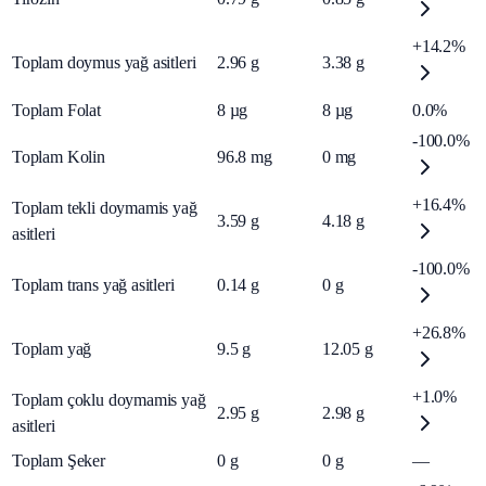
+14.2%
Toplam doymus yağ asitleri
2.96
g
3.38
g
Toplam Folat
8
µg
8
µg
0.0%
-100.0%
Toplam Kolin
96.8
mg
0
mg
+16.4%
Toplam tekli doymamis yağ
3.59
g
4.18
g
asitleri
-100.0%
Toplam trans yağ asitleri
0.14
g
0
g
+26.8%
Toplam yağ
9.5
g
12.05
g
+1.0%
Toplam çoklu doymamis yağ
2.95
g
2.98
g
asitleri
Toplam Şeker
0
g
0
g
—