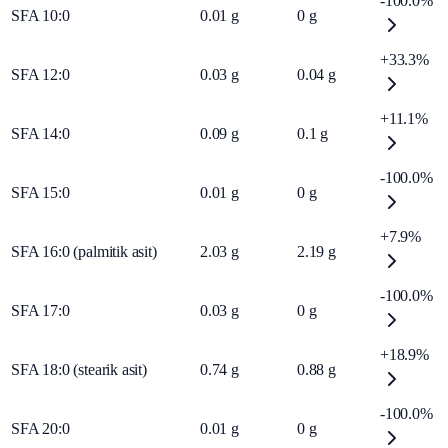
-100.0%
SFA 10:0
0.01
g
0
g
+33.3%
SFA 12:0
0.03
g
0.04
g
+11.1%
SFA 14:0
0.09
g
0.1
g
-100.0%
SFA 15:0
0.01
g
0
g
+7.9%
SFA 16:0 (palmitik asit)
2.03
g
2.19
g
-100.0%
SFA 17:0
0.03
g
0
g
+18.9%
SFA 18:0 (stearik asit)
0.74
g
0.88
g
-100.0%
SFA 20:0
0.01
g
0
g