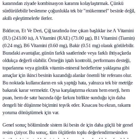
kararından ziyade kombinasyon kararını kolaylaştırmak. Çünkü
sürdürülebilir beslenme çoğunlukla tek bir "mükemmel" besinle değil,
akıllı eşleştirmelerle ilerler.
Bıldırcın, Et Ve Deri, Çiğ tarafında öne çıkan başlıklar ise A Vitamini
(IU) (243.00 iu), A Vitamini (RAE) (73.00 µg), B1 Vitamini (Tiamin)
(0.24 mg), B6 Vitamini (0.60 mg), Bakir (0.51 mg) olarak görülebilir.
Buradaki avantajlar, günün farklı saatlerinde veya farklı ihtiyaçlarda
oldukça değerli olabilir. Örneğin iştah kontrolü, performans desteği,
toparlanma veya günlük vitamin-mineral hedeflerine yaklaşma gibi
amaçlar için ikinci besinin kazandığı alanlar önemli bir referans olur.
Bu noktada kullanıcıların en sık yaptığı hata, yalnızca tek bir metriğe
bakarak karar vermektir. Oysa karşılaştırma ekranı hem enerji, hem
puan, hem de satır bazında öğe farkını birlikte sunduğu için daha
dengeli bir düşünme biçimini teşvik eder. Kısacası bu ekran, rakamı
yoruma dönüştürmek için var.
Genel sonuç bölümünde sistem iki besin de için daha güçlü bir genel
resim çiziyor. Bu sonuç, tüm ölçütlerin toplu değerlendirmesinden