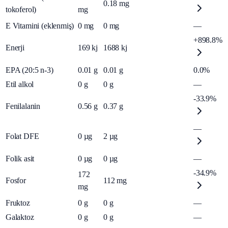
0.18
mg
tokoferol)
mg
E Vitamini (eklenmiş)
0
mg
0
mg
—
+898.8%
Enerji
169
kj
1688
kj
EPA (20:5 n-3)
0.01
g
0.01
g
0.0%
Etil alkol
0
g
0
g
—
-33.9%
Fenilalanin
0.56
g
0.37
g
—
Folat DFE
0
µg
2
µg
Folik asit
0
µg
0
µg
—
-34.9%
172
Fosfor
112
mg
mg
Fruktoz
0
g
0
g
—
Galaktoz
0
g
0
g
—