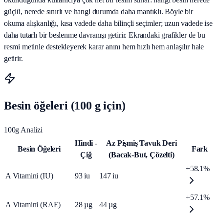
güçlü, nerede sınırlı ve hangi durumda daha mantıklı. Böyle bir
okuma alışkanlığı, kısa vadede daha bilinçli seçimler; uzun vadede ise
daha tutarlı bir beslenme davranışı getirir. Ekrandaki grafikler de bu
resmi metinle destekleyerek karar anını hem hızlı hem anlaşılır hale
getirir.
Besin öğeleri (100 g için)
100g Analizi
Hindi -
Az Pişmiş Tavuk Deri
Besin Öğeleri
Fark
Çiğ
(Bacak‑But, Çözelti)
+58.1%
A Vitamini (IU)
93
iu
147
iu
+57.1%
A Vitamini (RAE)
28
µg
44
µg