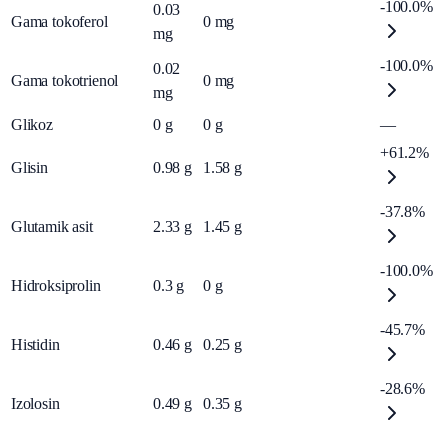
-100.0%
0.03
Gama tokoferol
0
mg
mg
-100.0%
0.02
Gama tokotrienol
0
mg
mg
Glikoz
0
g
0
g
—
+61.2%
Glisin
0.98
g
1.58
g
-37.8%
Glutamik asit
2.33
g
1.45
g
-100.0%
Hidroksiprolin
0.3
g
0
g
-45.7%
Histidin
0.46
g
0.25
g
-28.6%
Izolosin
0.49
g
0.35
g
—