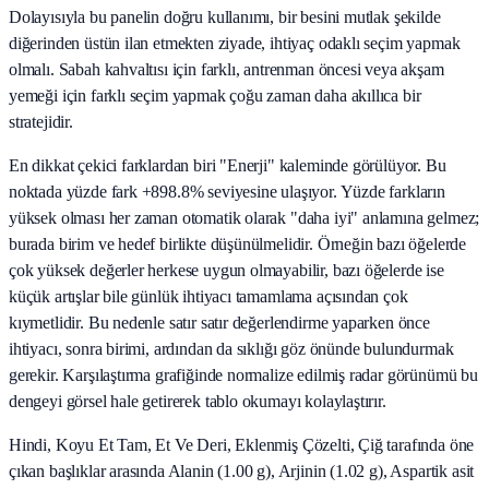
Dolayısıyla bu panelin doğru kullanımı, bir besini mutlak şekilde
diğerinden üstün ilan etmekten ziyade, ihtiyaç odaklı seçim yapmak
olmalı. Sabah kahvaltısı için farklı, antrenman öncesi veya akşam
yemeği için farklı seçim yapmak çoğu zaman daha akıllıca bir
stratejidir.
En dikkat çekici farklardan biri "Enerji" kaleminde görülüyor. Bu
noktada yüzde fark +898.8% seviyesine ulaşıyor. Yüzde farkların
yüksek olması her zaman otomatik olarak "daha iyi" anlamına gelmez;
burada birim ve hedef birlikte düşünülmelidir. Örneğin bazı öğelerde
çok yüksek değerler herkese uygun olmayabilir, bazı öğelerde ise
küçük artışlar bile günlük ihtiyacı tamamlama açısından çok
kıymetlidir. Bu nedenle satır satır değerlendirme yaparken önce
ihtiyacı, sonra birimi, ardından da sıklığı göz önünde bulundurmak
gerekir. Karşılaştırma grafiğinde normalize edilmiş radar görünümü bu
dengeyi görsel hale getirerek tablo okumayı kolaylaştırır.
Hindi, Koyu Et Tam, Et Ve Deri, Eklenmiş Çözelti, Çiğ tarafında öne
çıkan başlıklar arasında Alanin (1.00 g), Arjinin (1.02 g), Aspartik asit