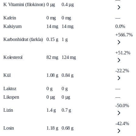
K Vitamini (filokinon)
0
µg
0.4
µg
Kafein
0
mg
0
mg
—
Kalsiyum
14
mg
14
mg
0.0%
+566.7%
Karbonhidrat (farkla)
0.15
g
1
g
+51.2%
Kolesterol
82
mg
124
mg
-22.2%
Kül
1.08
g
0.84
g
Laktoz
0
g
0
g
—
Likopen
0
µg
0
µg
—
-50.0%
Lizin
1.4
g
0.7
g
-42.4%
Losin
1.18
g
0.68
g