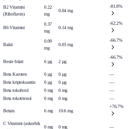
-81.8%
B2 Vitamini
0.22
0.04
mg
(Riboflavin)
mg
-62.2%
0.37
B6 Vitamini
0.14
mg
mg
-66.7%
0.09
Bakir
0.03
mg
mg
-66.7%
Besin folati
6
µg
2
µg
Beta Karoten
0
µg
0
µg
—
Beta kriptoksantin
0
µg
0
µg
—
Beta tokoferol
0
mg
0
mg
—
Beta tokotrienol
0
mg
0
mg
—
+76.7%
Betain
6
mg
10.6
mg
C Vitamini (askorbik
0
mg
0
mg
—