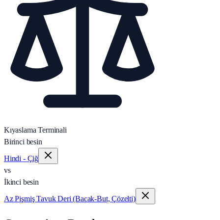
Kıyaslama Terminali
Birinci besin
Hindi - Çiğ
vs
İkinci besin
Az Pişmiş Tavuk Deri (Bacak‑But, Çözelti)