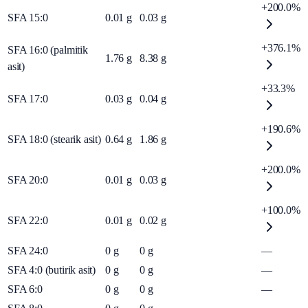
+200.0%
SFA 15:0
0.01
g
0.03
g
+376.1%
SFA 16:0 (palmitik
1.76
g
8.38
g
asit)
+33.3%
SFA 17:0
0.03
g
0.04
g
+190.6%
SFA 18:0 (stearik asit)
0.64
g
1.86
g
+200.0%
SFA 20:0
0.01
g
0.03
g
+100.0%
SFA 22:0
0.01
g
0.02
g
SFA 24:0
0
g
0
g
—
SFA 4:0 (butirik asit)
0
g
0
g
—
SFA 6:0
0
g
0
g
—