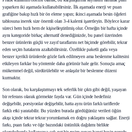
yaparken iki aşamada kullanabilirsiniz. İlk aşamada enerji ve puan
grafiğine bakıp hızlı bir ön eleme yapın; ikinci aşamada besin öğeleri
tablosuna inerek size önemli olan 3-4 kalemi işaretleyin. Böylece karar
süreci hem hızlı hem de kişiselleştirilmiş olur. Örneğin bir hafta içinde
aynı kategoride birkaç alternatif denediğinizde, bu panel üzerinden
benzer ürünlerin güçlü ve zayıf taraflarını net biçimde görebilir, tekrar
eden seçim hatalarını azaltabilirsiniz. Özellikle paketli gıda veya
benzer içerikli ürünlerde gözle fark edilmeyen ama beslenme kalitesini
etkileyen farklar bu yöntemle daha görünür hale gelir. Sonuçta amaç
mükemmel değil, sürdürülebilir ve anlaşılır bir beslenme düzeni
kurmaktır.
Son olarak, bu karşılaştırmayı tek seferlik bir çıktı gibi değil, yaşayan
bir referans olarak görmekte fayda var. Gün içinde hedefiniz
değişebilir, porsiyonlar değişebilir, hatta aynı ürün farklı tariflerde
farklı etki yaratabilir. Bu yüzden burada gördüğünüz verileri öğün
akışı içinde tekrar tekrar yorumlamak en doğru yaklaşımı sağlar. Enerji
farkı, puan farkı ve öğe bazındaki üstünlük dağılımı birlikte
okunduğunda kullanıcıya çok net bir resim sunar: hangi besin nerede