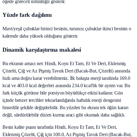
öğede göreceli üstünlüğü gösterir.
Yüzde fark dağılımı
Mavi/yeşil çubuklar birinci besinin, turuncu çubuklar ikinci besinin o
kalemde daha yüksek olduğunu gösterir.
Dinamik karşılaştırma makalesi
Bu ekranın amacı net: Hindi, Koyu Et Tam, Et Ve Deri, Eklenmiş
Çözelti, Çiğ ve Az Pişmiş Tavuk Deri (Bacak‑But, Çözelti) arasında
hızlı ama doğru karar verebilmeniz. İlk bakışta enerji tarafında 169.0
kcal ve 403.0 kcal değerleri arasında 234.0 kcal'lik bir ayrım var. Bu
fark küçük görünse bile porsiyon büyüdükçe etkisi katlanır. Gün
içinde benzer tercihler tekrarlandığında haftalık enerji dengesini
hissedilir şekilde değiştirebilir. Bu yüzden bu ekranı tek öğün kararı
değil, sürdürülebilir düzen kurma aracı gibi okumak daha sağlıklı.
Besin kalite puanı tarafında Hindi, Koyu Et Tam, Et Ve Deri,
Eklenmiş Çözelti, Çiğ için 100.0, Az Pişmiş Tavuk Deri (Bacak‑But,