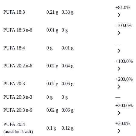
+81.0%
PUFA 18:3
0.21
g
0.38
g
-100.0%
PUFA 18:3 n-6
0.01
g
0
g
—
PUFA 18:4
0
g
0.01
g
+100.0%
PUFA 20:2 n-6
0.02
g
0.04
g
+200.0%
PUFA 20:3
0.02
g
0.06
g
PUFA 20:3 n-3
0
g
0
g
—
+200.0%
PUFA 20:3 n-6
0.02
g
0.06
g
+20.0%
PUFA 20:4
0.1
g
0.12
g
(arasidonik asit)