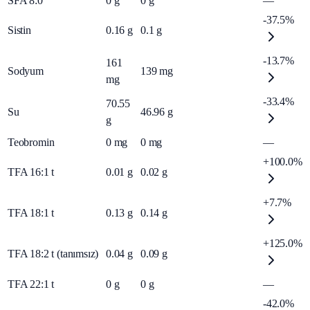
SFA 8:0
0
g
0
g
—
-37.5%
Sistin
0.16
g
0.1
g
-13.7%
161
Sodyum
139
mg
mg
-33.4%
70.55
Su
46.96
g
g
Teobromin
0
mg
0
mg
—
+100.0%
TFA 16:1 t
0.01
g
0.02
g
+7.7%
TFA 18:1 t
0.13
g
0.14
g
+125.0%
TFA 18:2 t (tanımsız)
0.04
g
0.09
g
TFA 22:1 t
0
g
0
g
—
-42.0%