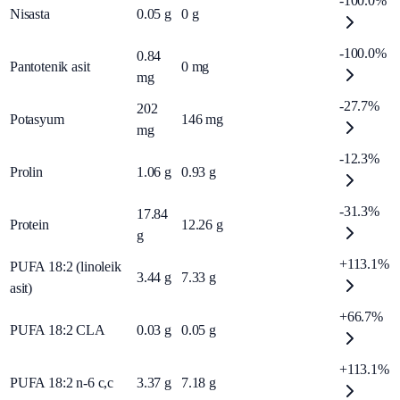
-100.0%
Nisasta
0.05
g
0
g
-100.0%
0.84
Pantotenik asit
0
mg
mg
-27.7%
202
Potasyum
146
mg
mg
-12.3%
Prolin
1.06
g
0.93
g
-31.3%
17.84
Protein
12.26
g
g
+113.1%
PUFA 18:2 (linoleik
3.44
g
7.33
g
asit)
+66.7%
PUFA 18:2 CLA
0.03
g
0.05
g
+113.1%
PUFA 18:2 n-6 c,c
3.37
g
7.18
g