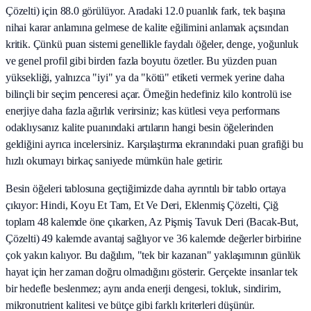
Çözelti) için 88.0 görülüyor. Aradaki 12.0 puanlık fark, tek başına
nihai karar anlamına gelmese de kalite eğilimini anlamak açısından
kritik. Çünkü puan sistemi genellikle faydalı öğeler, denge, yoğunluk
ve genel profil gibi birden fazla boyutu özetler. Bu yüzden puan
yüksekliği, yalnızca "iyi" ya da "kötü" etiketi vermek yerine daha
bilinçli bir seçim penceresi açar. Örneğin hedefiniz kilo kontrolü ise
enerjiye daha fazla ağırlık verirsiniz; kas kütlesi veya performans
odaklıysanız kalite puanındaki artıların hangi besin öğelerinden
geldiğini ayrıca incelersiniz. Karşılaştırma ekranındaki puan grafiği bu
hızlı okumayı birkaç saniyede mümkün hale getirir.
Besin öğeleri tablosuna geçtiğimizde daha ayrıntılı bir tablo ortaya
çıkıyor: Hindi, Koyu Et Tam, Et Ve Deri, Eklenmiş Çözelti, Çiğ
toplam 48 kalemde öne çıkarken, Az Pişmiş Tavuk Deri (Bacak‑But,
Çözelti) 49 kalemde avantaj sağlıyor ve 36 kalemde değerler birbirine
çok yakın kalıyor. Bu dağılım, "tek bir kazanan" yaklaşımının günlük
hayat için her zaman doğru olmadığını gösterir. Gerçekte insanlar tek
bir hedefle beslenmez; aynı anda enerji dengesi, tokluk, sindirim,
mikronutrient kalitesi ve bütçe gibi farklı kriterleri düşünür.