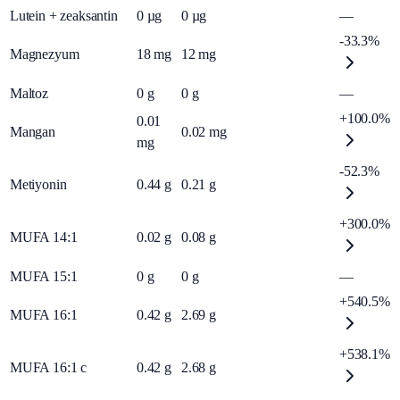
Lutein + zeaksantin
0
µg
0
µg
—
-33.3%
Magnezyum
18
mg
12
mg
Maltoz
0
g
0
g
—
+100.0%
0.01
Mangan
0.02
mg
mg
-52.3%
Metiyonin
0.44
g
0.21
g
+300.0%
MUFA 14:1
0.02
g
0.08
g
MUFA 15:1
0
g
0
g
—
+540.5%
MUFA 16:1
0.42
g
2.69
g
+538.1%
MUFA 16:1 c
0.42
g
2.68
g