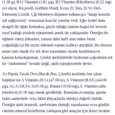
(1.38 g), B12 Vitamini (1.81 µg), B2 Vitamini (Riboflavin) (0.22 mg)
yer alıyor. Bu profil, özellikle Hindi, Koyu Et Tam, Et Ve Deri,
Eklenmiş Çözelti, Çiğ tüketmeyi düşünen kullanıcıya "hangi konuda
artı sağlıyorum" sorusunun kısa bir yanıtını verir. Eğer hedef daha
dengeli bir öğün kurmaksa, güçlü olduğu alanları başka bir besinin
zayıf kaldığı yönlerle eşleştirmek pratik bir yaklaşımdır. Örneğin bir
öğünde enerji yüksekse, yanına daha hafif ama mikro besin
yoğunluğu iyi bir seçim eklemek toplam kaliteyi artırabilir. Bu ekranın
amacı tam olarak bu: tek ürün kararından ziyade kombinasyon
kararını kolaylaştırmak. Çünkü sürdürülebilir beslenme çoğunlukla tek
bir "mükemmel" besinle değil, akıllı eşleştirmelerle ilerler.
Az Pişmiş Tavuk Deri (Bacak‑But, Çözelti) tarafında öne çıkan
başlıklar ise A Vitamini (IU) (147.00 iu), A Vitamini (RAE) (44.00
µg), ALA (18:3 n-3) (0.38 g), Betain (10.60 mg), E Vitamini (alfa-
tokoferol) (0.18 mg) olarak görülebilir. Buradaki avantajlar, günün
farklı saatlerinde veya farklı ihtiyaçlarda oldukça değerli olabilir.
Örneğin iştah kontrolü, performans desteği, toparlanma veya günlük
vitamin-mineral hedeflerine yaklaşma gibi amaçlar için ikinci besinin