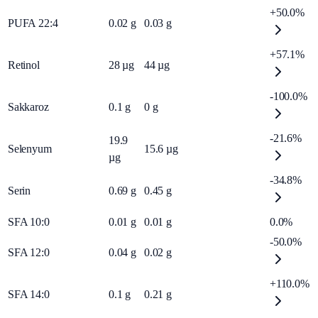
+50.0%
PUFA 22:4
0.02
g
0.03
g
+57.1%
Retinol
28
µg
44
µg
-100.0%
Sakkaroz
0.1
g
0
g
-21.6%
19.9
Selenyum
15.6
µg
µg
-34.8%
Serin
0.69
g
0.45
g
SFA 10:0
0.01
g
0.01
g
0.0%
-50.0%
SFA 12:0
0.04
g
0.02
g
+110.0%
SFA 14:0
0.1
g
0.21
g