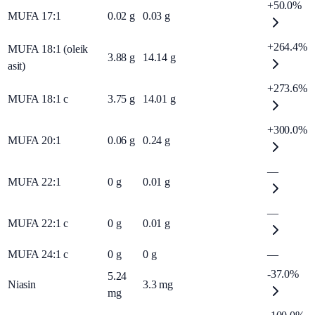
+50.0%
MUFA 17:1
0.02
g
0.03
g
+264.4%
MUFA 18:1 (oleik
3.88
g
14.14
g
asit)
+273.6%
MUFA 18:1 c
3.75
g
14.01
g
+300.0%
MUFA 20:1
0.06
g
0.24
g
—
MUFA 22:1
0
g
0.01
g
—
MUFA 22:1 c
0
g
0.01
g
MUFA 24:1 c
0
g
0
g
—
-37.0%
5.24
Niasin
3.3
mg
mg