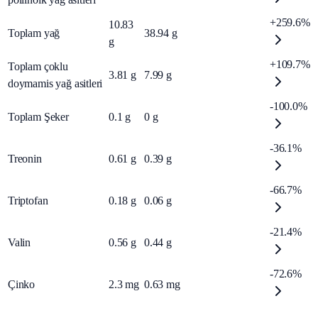
+259.6%
10.83
Toplam yağ
38.94
g
g
+109.7%
Toplam çoklu
3.81
g
7.99
g
doymamis yağ asitleri
-100.0%
Toplam Şeker
0.1
g
0
g
-36.1%
Treonin
0.61
g
0.39
g
-66.7%
Triptofan
0.18
g
0.06
g
-21.4%
Valin
0.56
g
0.44
g
-72.6%
Çinko
2.3
mg
0.63
mg