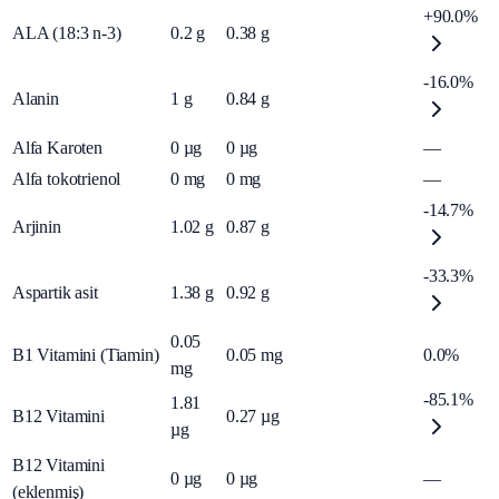
+90.0%
ALA (18:3 n-3)
0.2
g
0.38
g
-16.0%
Alanin
1
g
0.84
g
Alfa Karoten
0
µg
0
µg
—
Alfa tokotrienol
0
mg
0
mg
—
-14.7%
Arjinin
1.02
g
0.87
g
-33.3%
Aspartik asit
1.38
g
0.92
g
0.05
B1 Vitamini (Tiamin)
0.05
mg
0.0%
mg
-85.1%
1.81
B12 Vitamini
0.27
µg
µg
B12 Vitamini
0
µg
0
µg
—
(eklenmiş)