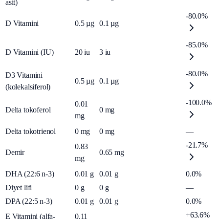
asit)
-80.0%
D Vitamini
0.5
µg
0.1
µg
-85.0%
D Vitamini (IU)
20
iu
3
iu
-80.0%
D3 Vitamini
0.5
µg
0.1
µg
(kolekalsiferol)
-100.0%
0.01
Delta tokoferol
0
mg
mg
Delta tokotrienol
0
mg
0
mg
—
-21.7%
0.83
Demir
0.65
mg
mg
DHA (22:6 n-3)
0.01
g
0.01
g
0.0%
Diyet lifi
0
g
0
g
—
DPA (22:5 n-3)
0.01
g
0.01
g
0.0%
+63.6%
E Vitamini (alfa-
0.11