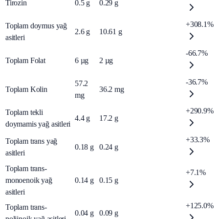
Tirozin
0.5
g
0.29
g
+308.1%
Toplam doymus yağ
2.6
g
10.61
g
asitleri
-66.7%
Toplam Folat
6
µg
2
µg
-36.7%
57.2
Toplam Kolin
36.2
mg
mg
+290.9%
Toplam tekli
4.4
g
17.2
g
doymamis yağ asitleri
+33.3%
Toplam trans yağ
0.18
g
0.24
g
asitleri
Toplam trans-
+7.1%
monoenoik yağ
0.14
g
0.15
g
asitleri
+125.0%
Toplam trans-
0.04
g
0.09
g
poliinoik yağ asitleri