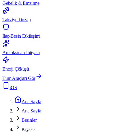
Gebelik & Emzirme
Takviye Dozajı
İlaç-Besin Etkileşimi
Antioksidan İhtiyacı
Enerji Çöküşü
Tüm Araçları Gör
iOS
Ana Sayfa
Ana Sayfa
Besinler
Kıyasla