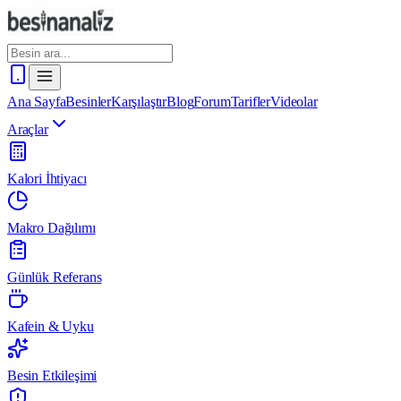
Ana Sayfa
Besinler
Karşılaştır
Blog
Forum
Tarifler
Videolar
Araçlar
Kalori İhtiyacı
Makro Dağılımı
Günlük Referans
Kafein & Uyku
Besin Etkileşimi