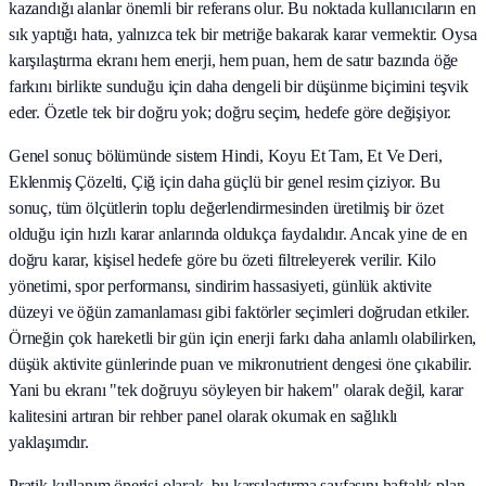
kazandığı alanlar önemli bir referans olur. Bu noktada kullanıcıların en
sık yaptığı hata, yalnızca tek bir metriğe bakarak karar vermektir. Oysa
karşılaştırma ekranı hem enerji, hem puan, hem de satır bazında öğe
farkını birlikte sunduğu için daha dengeli bir düşünme biçimini teşvik
eder. Özetle tek bir doğru yok; doğru seçim, hedefe göre değişiyor.
Genel sonuç bölümünde sistem Hindi, Koyu Et Tam, Et Ve Deri,
Eklenmiş Çözelti, Çiğ için daha güçlü bir genel resim çiziyor. Bu
sonuç, tüm ölçütlerin toplu değerlendirmesinden üretilmiş bir özet
olduğu için hızlı karar anlarında oldukça faydalıdır. Ancak yine de en
doğru karar, kişisel hedefe göre bu özeti filtreleyerek verilir. Kilo
yönetimi, spor performansı, sindirim hassasiyeti, günlük aktivite
düzeyi ve öğün zamanlaması gibi faktörler seçimleri doğrudan etkiler.
Örneğin çok hareketli bir gün için enerji farkı daha anlamlı olabilirken,
düşük aktivite günlerinde puan ve mikronutrient dengesi öne çıkabilir.
Yani bu ekranı "tek doğruyu söyleyen bir hakem" olarak değil, karar
kalitesini artıran bir rehber panel olarak okumak en sağlıklı
yaklaşımdır.
Pratik kullanım önerisi olarak, bu karşılaştırma sayfasını haftalık plan