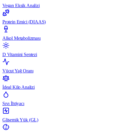
Vegan Eksik Analizi
Protein Emici (DIAAS)
Alkol Metabolizması
D Vitamini Sentezi
Vücut Yağ Oranı
İdeal Kilo Analizi
Sıvı İhtiyacı
Glisemik Yük (GL)