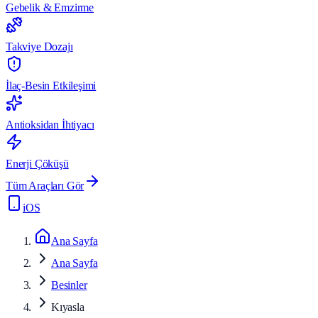
Gebelik & Emzirme
Takviye Dozajı
İlaç-Besin Etkileşimi
Antioksidan İhtiyacı
Enerji Çöküşü
Tüm Araçları Gör
iOS
Ana Sayfa
Ana Sayfa
Besinler
Kıyasla