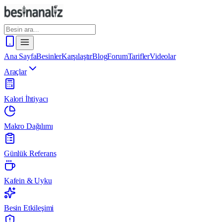
Ana Sayfa
Besinler
Karşılaştır
Blog
Forum
Tarifler
Videolar
Araçlar
Kalori İhtiyacı
Makro Dağılımı
Günlük Referans
Kafein & Uyku
Besin Etkileşimi