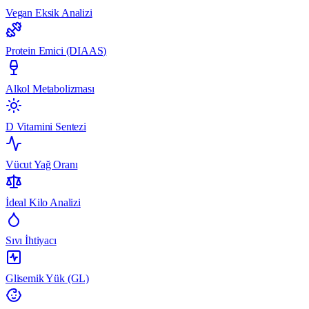
Vegan Eksik Analizi
Protein Emici (DIAAS)
Alkol Metabolizması
D Vitamini Sentezi
Vücut Yağ Oranı
İdeal Kilo Analizi
Sıvı İhtiyacı
Glisemik Yük (GL)