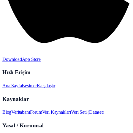
Download
App Store
Hızlı Erişim
Ana Sayfa
Besinler
Karşılaştır
Kaynaklar
Blog
Veritabanı
Forum
Veri Kaynakları
Veri Seti (Dataset)
Yasal / Kurumsal