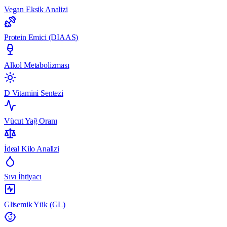
Vegan Eksik Analizi
Protein Emici (DIAAS)
Alkol Metabolizması
D Vitamini Sentezi
Vücut Yağ Oranı
İdeal Kilo Analizi
Sıvı İhtiyacı
Glisemik Yük (GL)