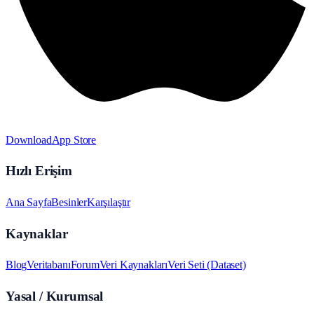
Download
App Store
Hızlı Erişim
Ana Sayfa
Besinler
Karşılaştır
Kaynaklar
Blog
Veritabanı
Forum
Veri Kaynakları
Veri Seti (Dataset)
Yasal / Kurumsal