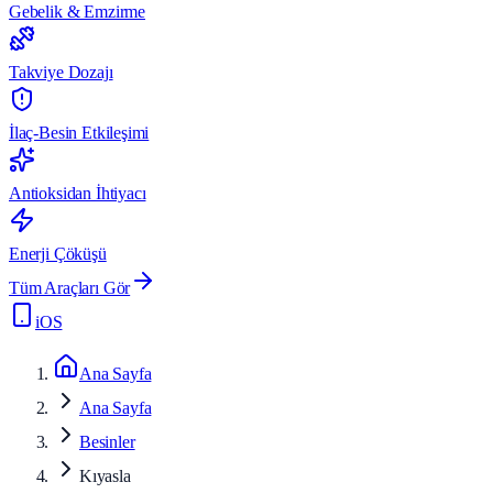
Gebelik & Emzirme
Takviye Dozajı
İlaç-Besin Etkileşimi
Antioksidan İhtiyacı
Enerji Çöküşü
Tüm Araçları Gör
iOS
Ana Sayfa
Ana Sayfa
Besinler
Kıyasla