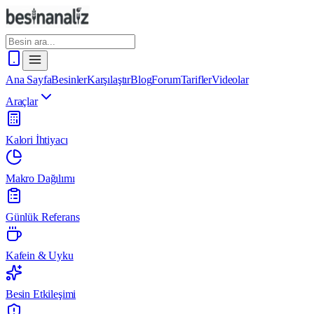
Ana Sayfa
Besinler
Karşılaştır
Blog
Forum
Tarifler
Videolar
Araçlar
Kalori İhtiyacı
Makro Dağılımı
Günlük Referans
Kafein & Uyku
Besin Etkileşimi