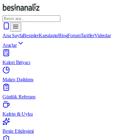
Ana Sayfa
Besinler
Karşılaştır
Blog
Forum
Tarifler
Videolar
Araçlar
Kalori İhtiyacı
Makro Dağılımı
Günlük Referans
Kafein & Uyku
Besin Etkileşimi