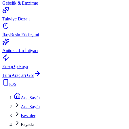
Gebelik & Emzirme
Takviye Dozajı
İlaç-Besin Etkileşimi
Antioksidan İhtiyacı
Enerji Çöküşü
Tüm Araçları Gör
iOS
Ana Sayfa
Ana Sayfa
Besinler
Kıyasla