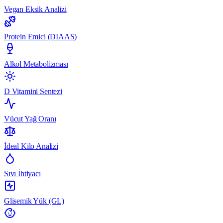
Vegan Eksik Analizi
Protein Emici (DIAAS)
Alkol Metabolizması
D Vitamini Sentezi
Vücut Yağ Oranı
İdeal Kilo Analizi
Sıvı İhtiyacı
Glisemik Yük (GL)