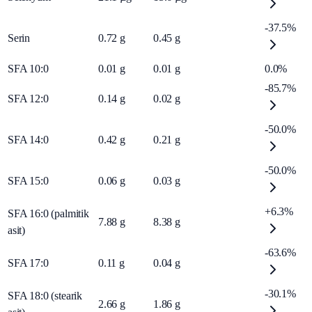
-37.5%
Serin
0.72
g
0.45
g
SFA 10:0
0.01
g
0.01
g
0.0%
-85.7%
SFA 12:0
0.14
g
0.02
g
-50.0%
SFA 14:0
0.42
g
0.21
g
-50.0%
SFA 15:0
0.06
g
0.03
g
+6.3%
SFA 16:0 (palmitik
7.88
g
8.38
g
asit)
-63.6%
SFA 17:0
0.11
g
0.04
g
-30.1%
SFA 18:0 (stearik
2.66
g
1.86
g