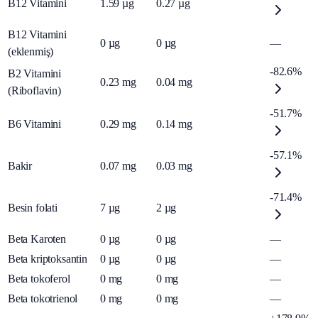
B12 Vitamini
1.59
µg
0.27
µg
B12 Vitamini
0
µg
0
µg
—
(eklenmiş)
-82.6%
B2 Vitamini
0.23
mg
0.04
mg
(Riboflavin)
-51.7%
B6 Vitamini
0.29
mg
0.14
mg
-57.1%
Bakir
0.07
mg
0.03
mg
-71.4%
Besin folati
7
µg
2
µg
Beta Karoten
0
µg
0
µg
—
Beta kriptoksantin
0
µg
0
µg
—
Beta tokoferol
0
mg
0
mg
—
Beta tokotrienol
0
mg
0
mg
—