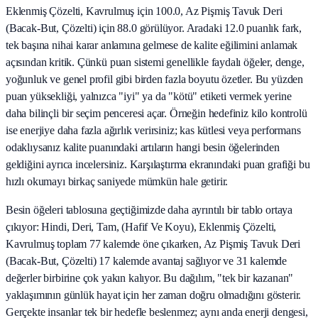
Eklenmiş Çözelti, Kavrulmuş için 100.0, Az Pişmiş Tavuk Deri
(Bacak‑But, Çözelti) için 88.0 görülüyor. Aradaki 12.0 puanlık fark,
tek başına nihai karar anlamına gelmese de kalite eğilimini anlamak
açısından kritik. Çünkü puan sistemi genellikle faydalı öğeler, denge,
yoğunluk ve genel profil gibi birden fazla boyutu özetler. Bu yüzden
puan yüksekliği, yalnızca "iyi" ya da "kötü" etiketi vermek yerine
daha bilinçli bir seçim penceresi açar. Örneğin hedefiniz kilo kontrolü
ise enerjiye daha fazla ağırlık verirsiniz; kas kütlesi veya performans
odaklıysanız kalite puanındaki artıların hangi besin öğelerinden
geldiğini ayrıca incelersiniz. Karşılaştırma ekranındaki puan grafiği bu
hızlı okumayı birkaç saniyede mümkün hale getirir.
Besin öğeleri tablosuna geçtiğimizde daha ayrıntılı bir tablo ortaya
çıkıyor: Hindi, Deri, Tam, (Hafif Ve Koyu), Eklenmiş Çözelti,
Kavrulmuş toplam 77 kalemde öne çıkarken, Az Pişmiş Tavuk Deri
(Bacak‑But, Çözelti) 17 kalemde avantaj sağlıyor ve 31 kalemde
değerler birbirine çok yakın kalıyor. Bu dağılım, "tek bir kazanan"
yaklaşımının günlük hayat için her zaman doğru olmadığını gösterir.
Gerçekte insanlar tek bir hedefle beslenmez; aynı anda enerji dengesi,