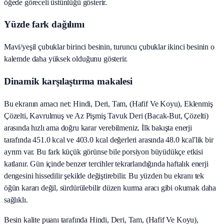
öğede göreceli üstünlüğü gösterir.
Yüzde fark dağılımı
Mavi/yeşil çubuklar birinci besinin, turuncu çubuklar ikinci besinin o
kalemde daha yüksek olduğunu gösterir.
Dinamik karşılaştırma makalesi
Bu ekranın amacı net: Hindi, Deri, Tam, (Hafif Ve Koyu), Eklenmiş
Çözelti, Kavrulmuş ve Az Pişmiş Tavuk Deri (Bacak‑But, Çözelti)
arasında hızlı ama doğru karar verebilmeniz. İlk bakışta enerji
tarafında 451.0 kcal ve 403.0 kcal değerleri arasında 48.0 kcal'lik bir
ayrım var. Bu fark küçük görünse bile porsiyon büyüdükçe etkisi
katlanır. Gün içinde benzer tercihler tekrarlandığında haftalık enerji
dengesini hissedilir şekilde değiştirebilir. Bu yüzden bu ekranı tek
öğün kararı değil, sürdürülebilir düzen kurma aracı gibi okumak daha
sağlıklı.
Besin kalite puanı tarafında Hindi, Deri, Tam, (Hafif Ve Koyu),