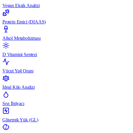
Vegan Eksik Analizi
Protein Emici (DIAAS)
Alkol Metabolizması
D Vitamini Sentezi
Vücut Yağ Oranı
İdeal Kilo Analizi
Sıvı İhtiyacı
Glisemik Yük (GL)