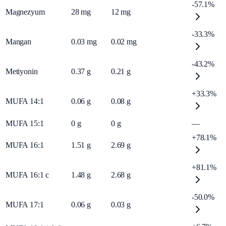
-57.1%
Magnezyum
28
mg
12
mg
-33.3%
Mangan
0.03
mg
0.02
mg
-43.2%
Metiyonin
0.37
g
0.21
g
+33.3%
MUFA 14:1
0.06
g
0.08
g
MUFA 15:1
0
g
0
g
—
+78.1%
MUFA 16:1
1.51
g
2.69
g
+81.1%
MUFA 16:1 c
1.48
g
2.68
g
-50.0%
MUFA 17:1
0.06
g
0.03
g