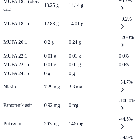
+6.7%
MUFA 18:1 (oleik
13.25
g
14.14
g
asit)
+9.2%
MUFA 18:1 c
12.83
g
14.01
g
+20.0%
MUFA 20:1
0.2
g
0.24
g
MUFA 22:1
0.01
g
0.01
g
0.0%
MUFA 22:1 c
0.01
g
0.01
g
0.0%
MUFA 24:1 c
0
g
0
g
—
-54.7%
Niasin
7.29
mg
3.3
mg
-100.0%
Pantotenik asit
0.92
mg
0
mg
-44.5%
Potasyum
263
mg
146
mg
-54.9%