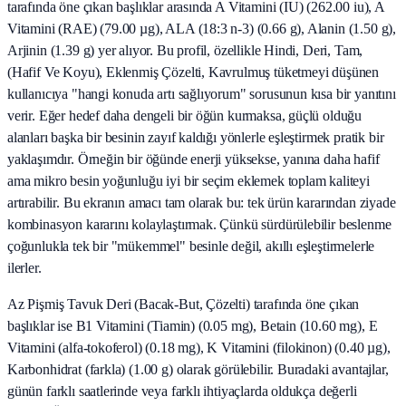
tarafında öne çıkan başlıklar arasında A Vitamini (IU) (262.00 iu), A
Vitamini (RAE) (79.00 µg), ALA (18:3 n-3) (0.66 g), Alanin (1.50 g),
Arjinin (1.39 g) yer alıyor. Bu profil, özellikle Hindi, Deri, Tam,
(Hafif Ve Koyu), Eklenmiş Çözelti, Kavrulmuş tüketmeyi düşünen
kullanıcıya "hangi konuda artı sağlıyorum" sorusunun kısa bir yanıtını
verir. Eğer hedef daha dengeli bir öğün kurmaksa, güçlü olduğu
alanları başka bir besinin zayıf kaldığı yönlerle eşleştirmek pratik bir
yaklaşımdır. Örneğin bir öğünde enerji yüksekse, yanına daha hafif
ama mikro besin yoğunluğu iyi bir seçim eklemek toplam kaliteyi
artırabilir. Bu ekranın amacı tam olarak bu: tek ürün kararından ziyade
kombinasyon kararını kolaylaştırmak. Çünkü sürdürülebilir beslenme
çoğunlukla tek bir "mükemmel" besinle değil, akıllı eşleştirmelerle
ilerler.
Az Pişmiş Tavuk Deri (Bacak‑But, Çözelti) tarafında öne çıkan
başlıklar ise B1 Vitamini (Tiamin) (0.05 mg), Betain (10.60 mg), E
Vitamini (alfa-tokoferol) (0.18 mg), K Vitamini (filokinon) (0.40 µg),
Karbonhidrat (farkla) (1.00 g) olarak görülebilir. Buradaki avantajlar,
günün farklı saatlerinde veya farklı ihtiyaçlarda oldukça değerli