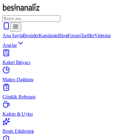
Ana Sayfa
Besinler
Karşılaştır
Blog
Forum
Tarifler
Videolar
Araçlar
Kalori İhtiyacı
Makro Dağılımı
Günlük Referans
Kafein & Uyku
Besin Etkileşimi