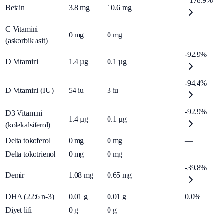
+178.9%
Betain
3.8
mg
10.6
mg
C Vitamini
0
mg
0
mg
—
(askorbik asit)
-92.9%
D Vitamini
1.4
µg
0.1
µg
-94.4%
D Vitamini (IU)
54
iu
3
iu
-92.9%
D3 Vitamini
1.4
µg
0.1
µg
(kolekalsiferol)
Delta tokoferol
0
mg
0
mg
—
Delta tokotrienol
0
mg
0
mg
—
-39.8%
Demir
1.08
mg
0.65
mg
DHA (22:6 n-3)
0.01
g
0.01
g
0.0%
Diyet lifi
0
g
0
g
—