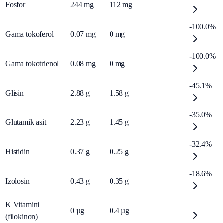
Fosfor
244
mg
112
mg
-100.0%
Gama tokoferol
0.07
mg
0
mg
-100.0%
Gama tokotrienol
0.08
mg
0
mg
-45.1%
Glisin
2.88
g
1.58
g
-35.0%
Glutamik asit
2.23
g
1.45
g
-32.4%
Histidin
0.37
g
0.25
g
-18.6%
Izolosin
0.43
g
0.35
g
—
K Vitamini
0
µg
0.4
µg
(filokinon)