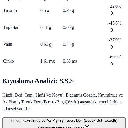
-22.0%
Treonin
0.5
g
0.39
g
-45.5%
Triptofan
0.11
g
0.06
g
-27.9%
Valin
0.61
g
0.44
g
-60.9%
Çinko
1.61
mg
0.63
mg
Kıyaslama Analizi: S.S.S
Hindi, Deri, Tam, (Hafif Ve Koyu), Eklenmiş Çözelti, Kavrulmuş ve
Az Pişmiş Tavuk Deri (Bacak‑But, Çözelti) arasındaki temel farklara
bilimsel yanıtlar.
Hindi - Kavrulmuş ve Az Pişmiş Tavuk Deri (Bacak‑But, Çözelti)