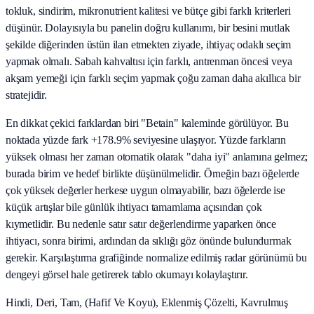
tokluk, sindirim, mikronutrient kalitesi ve bütçe gibi farklı kriterleri
düşünür. Dolayısıyla bu panelin doğru kullanımı, bir besini mutlak
şekilde diğerinden üstün ilan etmekten ziyade, ihtiyaç odaklı seçim
yapmak olmalı. Sabah kahvaltısı için farklı, antrenman öncesi veya
akşam yemeği için farklı seçim yapmak çoğu zaman daha akıllıca bir
stratejidir.
En dikkat çekici farklardan biri "Betain" kaleminde görülüyor. Bu
noktada yüzde fark +178.9% seviyesine ulaşıyor. Yüzde farkların
yüksek olması her zaman otomatik olarak "daha iyi" anlamına gelmez;
burada birim ve hedef birlikte düşünülmelidir. Örneğin bazı öğelerde
çok yüksek değerler herkese uygun olmayabilir, bazı öğelerde ise
küçük artışlar bile günlük ihtiyacı tamamlama açısından çok
kıymetlidir. Bu nedenle satır satır değerlendirme yaparken önce
ihtiyacı, sonra birimi, ardından da sıklığı göz önünde bulundurmak
gerekir. Karşılaştırma grafiğinde normalize edilmiş radar görünümü bu
dengeyi görsel hale getirerek tablo okumayı kolaylaştırır.
Hindi, Deri, Tam, (Hafif Ve Koyu), Eklenmiş Çözelti, Kavrulmuş