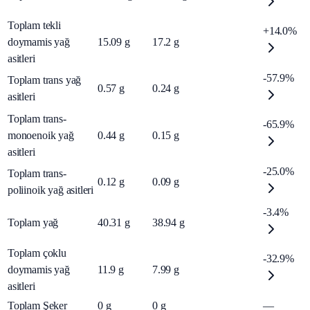
Toplam tekli
+14.0%
doymamis yağ
15.09
g
17.2
g
asitleri
-57.9%
Toplam trans yağ
0.57
g
0.24
g
asitleri
Toplam trans-
-65.9%
monoenoik yağ
0.44
g
0.15
g
asitleri
-25.0%
Toplam trans-
0.12
g
0.09
g
poliinoik yağ asitleri
-3.4%
Toplam yağ
40.31
g
38.94
g
Toplam çoklu
-32.9%
doymamis yağ
11.9
g
7.99
g
asitleri
Toplam Şeker
0
g
0
g
—