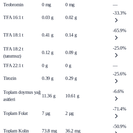
Teobromin
0
mg
0
mg
—
-33.3%
TFA 16:1 t
0.03
g
0.02
g
-65.9%
TFA 18:1 t
0.41
g
0.14
g
-25.0%
TFA 18:2 t
0.12
g
0.09
g
(tanımsız)
TFA 22:1 t
0
g
0
g
—
-25.6%
Tirozin
0.39
g
0.29
g
-6.6%
Toplam doymus yağ
11.36
g
10.61
g
asitleri
-71.4%
Toplam Folat
7
µg
2
µg
-50.9%
Toplam Kolin
73.8
mg
36.2
mg