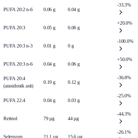
-33.3%
PUFA 20:2 n-6
0.06
g
0.04
g
+20.0%
PUFA 20:3
0.05
g
0.06
g
-100.0%
PUFA 20:3 n-3
0.01
g
0
g
+50.0%
PUFA 20:3 n-6
0.04
g
0.06
g
-36.8%
PUFA 20:4
0.19
g
0.12
g
(arasidonik asit)
-25.0%
PUFA 22:4
0.04
g
0.03
g
-44.3%
Retinol
79
µg
44
µg
-26.1%
Selenyum
21.1
µg
15.6
µg