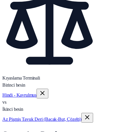
Kıyaslama Terminali
Birinci besin
Hindi - Kavrulmuş
vs
İkinci besin
Az Pişmiş Tavuk Deri (Bacak‑But, Çözelti)