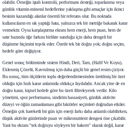
olabilir. Örneğin iştah kontrolü, performans desteği, toparlanma veya
günlük vitamin-mineral hedeflerine yaklaşma gibi amaçlar için ikinci
besinin kazandığı alanlar önemli bir referans olur. Bu noktada
kullanıcıların en sık yaptığı hata, yalnızca tek bir metriğe bakarak karar
vermektir. Oysa karşılaştırma ekranı hem enerji, hem puan, hem de
satır bazında öğe farkını birlikte sunduğu için daha dengeli bir
düşünme biçimini teşvik eder. Özetle tek bir doğru yok; doğru seçim,
hedefe göre değişiyor.
Genel sonuç bölümünde sistem Hindi, Deri, Tam, (Hafif Ve Koyu),
Eklenmiş Çözelti, Kavrulmuş için daha güçlü bir genel resim çiziyor.
Bu sonuç, tüm ölçütlerin toplu değerlendirmesinden üretilmiş bir özet
olduğu için hızlı karar anlarında oldukça faydalıdır. Ancak yine de en
doğru karar, kişisel hedefe göre bu özeti filtreleyerek verilir. Kilo
yönetimi, spor performansı, sindirim hassasiyeti, günlük aktivite
düzeyi ve öğün zamanlaması gibi faktörler seçimleri doğrudan etkiler.
Örneğin çok hareketli bir gün için enerji farkı daha anlamlı olabilirken,
düşük aktivite günlerinde puan ve mikronutrient dengesi öne çıkabilir.
Yani bu ekranı "tek doğruyu söyleyen bir hakem" olarak değil, karar