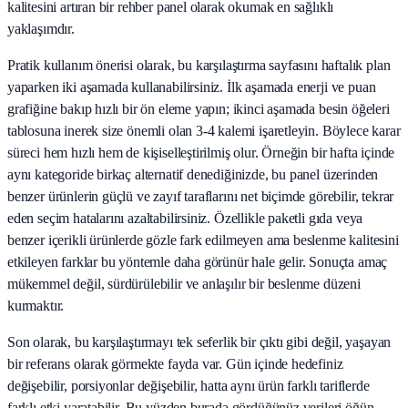
kalitesini artıran bir rehber panel olarak okumak en sağlıklı
yaklaşımdır.
Pratik kullanım önerisi olarak, bu karşılaştırma sayfasını haftalık plan
yaparken iki aşamada kullanabilirsiniz. İlk aşamada enerji ve puan
grafiğine bakıp hızlı bir ön eleme yapın; ikinci aşamada besin öğeleri
tablosuna inerek size önemli olan 3-4 kalemi işaretleyin. Böylece karar
süreci hem hızlı hem de kişiselleştirilmiş olur. Örneğin bir hafta içinde
aynı kategoride birkaç alternatif denediğinizde, bu panel üzerinden
benzer ürünlerin güçlü ve zayıf taraflarını net biçimde görebilir, tekrar
eden seçim hatalarını azaltabilirsiniz. Özellikle paketli gıda veya
benzer içerikli ürünlerde gözle fark edilmeyen ama beslenme kalitesini
etkileyen farklar bu yöntemle daha görünür hale gelir. Sonuçta amaç
mükemmel değil, sürdürülebilir ve anlaşılır bir beslenme düzeni
kurmaktır.
Son olarak, bu karşılaştırmayı tek seferlik bir çıktı gibi değil, yaşayan
bir referans olarak görmekte fayda var. Gün içinde hedefiniz
değişebilir, porsiyonlar değişebilir, hatta aynı ürün farklı tariflerde
farklı etki yaratabilir. Bu yüzden burada gördüğünüz verileri öğün