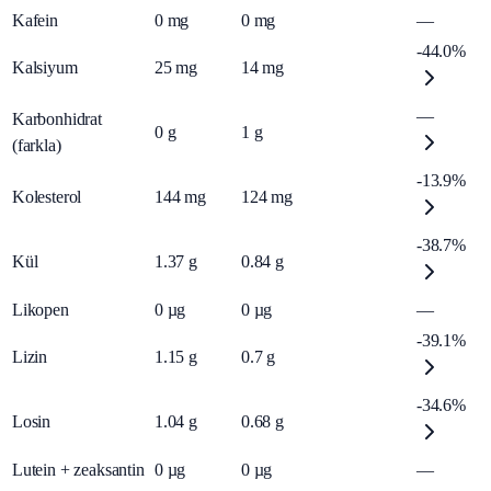
Kafein
0
mg
0
mg
—
-44.0%
Kalsiyum
25
mg
14
mg
—
Karbonhidrat
0
g
1
g
(farkla)
-13.9%
Kolesterol
144
mg
124
mg
-38.7%
Kül
1.37
g
0.84
g
Likopen
0
µg
0
µg
—
-39.1%
Lizin
1.15
g
0.7
g
-34.6%
Losin
1.04
g
0.68
g
Lutein + zeaksantin
0
µg
0
µg
—