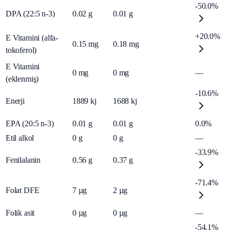
-50.0%
DPA (22:5 n-3)
0.02
g
0.01
g
+20.0%
E Vitamini (alfa-
0.15
mg
0.18
mg
tokoferol)
E Vitamini
0
mg
0
mg
—
(eklenmiş)
-10.6%
Enerji
1889
kj
1688
kj
EPA (20:5 n-3)
0.01
g
0.01
g
0.0%
Etil alkol
0
g
0
g
—
-33.9%
Fenilalanin
0.56
g
0.37
g
-71.4%
Folat DFE
7
µg
2
µg
Folik asit
0
µg
0
µg
—
-54.1%