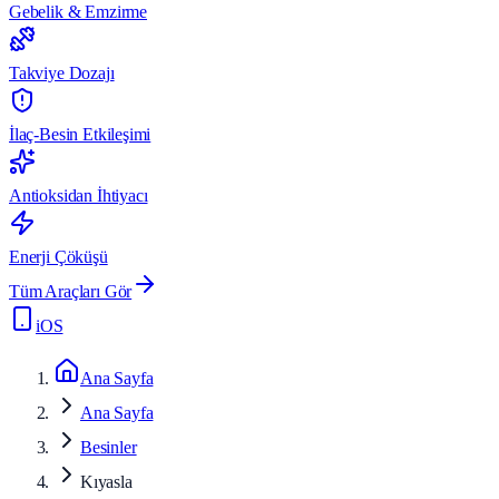
Gebelik & Emzirme
Takviye Dozajı
İlaç-Besin Etkileşimi
Antioksidan İhtiyacı
Enerji Çöküşü
Tüm Araçları Gör
iOS
Ana Sayfa
Ana Sayfa
Besinler
Kıyasla