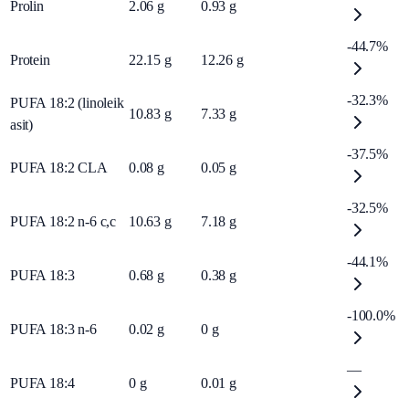
Prolin
2.06
g
0.93
g
-44.7%
Protein
22.15
g
12.26
g
-32.3%
PUFA 18:2 (linoleik
10.83
g
7.33
g
asit)
-37.5%
PUFA 18:2 CLA
0.08
g
0.05
g
-32.5%
PUFA 18:2 n-6 c,c
10.63
g
7.18
g
-44.1%
PUFA 18:3
0.68
g
0.38
g
-100.0%
PUFA 18:3 n-6
0.02
g
0
g
—
PUFA 18:4
0
g
0.01
g