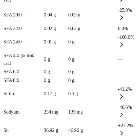
asit)
-25.0%
SFA 20:0
0.04
g
0.03
g
SFA 22:0
0.02
g
0.02
g
0.0%
-100.0%
SFA 24:0
0.01
g
0
g
SFA 4:0 (butirik
0
g
0
g
—
asit)
SFA 6:0
0
g
0
g
—
SFA 8:0
0
g
0
g
—
-41.2%
Sistin
0.17
g
0.1
g
-40.6%
Sodyum
234
mg
139
mg
+27.2%
Su
36.92
g
46.96
g