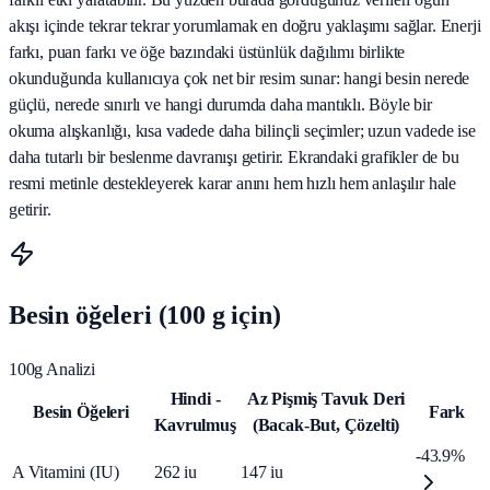
akışı içinde tekrar tekrar yorumlamak en doğru yaklaşımı sağlar. Enerji
farkı, puan farkı ve öğe bazındaki üstünlük dağılımı birlikte
okunduğunda kullanıcıya çok net bir resim sunar: hangi besin nerede
güçlü, nerede sınırlı ve hangi durumda daha mantıklı. Böyle bir
okuma alışkanlığı, kısa vadede daha bilinçli seçimler; uzun vadede ise
daha tutarlı bir beslenme davranışı getirir. Ekrandaki grafikler de bu
resmi metinle destekleyerek karar anını hem hızlı hem anlaşılır hale
getirir.
Besin öğeleri (100 g için)
100g Analizi
Hindi -
Az Pişmiş Tavuk Deri
Besin Öğeleri
Fark
Kavrulmuş
(Bacak‑But, Çözelti)
-43.9%
A Vitamini (IU)
262
iu
147
iu