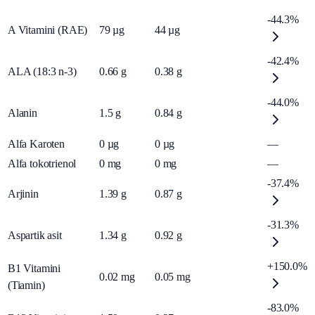
-44.3%
A Vitamini (RAE)
79
µg
44
µg
-42.4%
ALA (18:3 n-3)
0.66
g
0.38
g
-44.0%
Alanin
1.5
g
0.84
g
Alfa Karoten
0
µg
0
µg
—
Alfa tokotrienol
0
mg
0
mg
—
-37.4%
Arjinin
1.39
g
0.87
g
-31.3%
Aspartik asit
1.34
g
0.92
g
+150.0%
B1 Vitamini
0.02
mg
0.05
mg
(Tiamin)
-83.0%