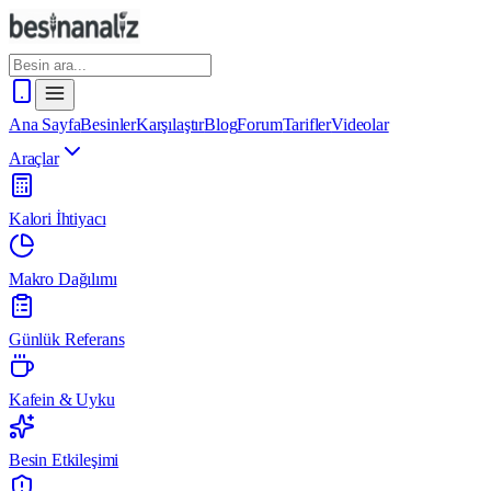
Ana Sayfa
Besinler
Karşılaştır
Blog
Forum
Tarifler
Videolar
Araçlar
Kalori İhtiyacı
Makro Dağılımı
Günlük Referans
Kafein & Uyku
Besin Etkileşimi