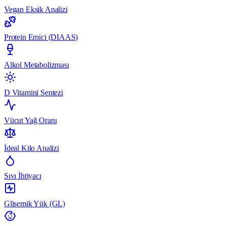
Vegan Eksik Analizi
Protein Emici (DIAAS)
Alkol Metabolizması
D Vitamini Sentezi
Vücut Yağ Oranı
İdeal Kilo Analizi
Sıvı İhtiyacı
Glisemik Yük (GL)