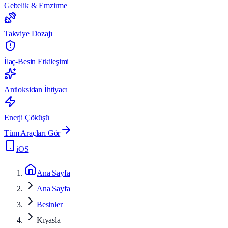
Gebelik & Emzirme
Takviye Dozajı
İlaç-Besin Etkileşimi
Antioksidan İhtiyacı
Enerji Çöküşü
Tüm Araçları Gör
iOS
Ana Sayfa
Ana Sayfa
Besinler
Kıyasla