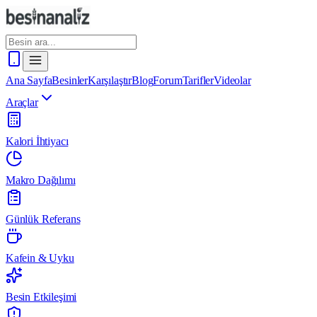
Ana Sayfa
Besinler
Karşılaştır
Blog
Forum
Tarifler
Videolar
Araçlar
Kalori İhtiyacı
Makro Dağılımı
Günlük Referans
Kafein & Uyku
Besin Etkileşimi