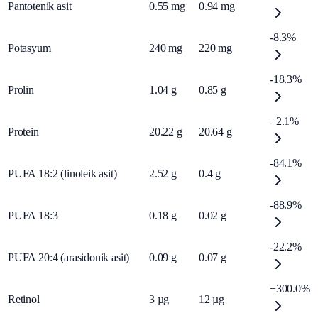
Pantotenik asit
0.55
mg
0.94
mg
-8.3%
Potasyum
240
mg
220
mg
-18.3%
Prolin
1.04
g
0.85
g
+2.1%
Protein
20.22
g
20.64
g
-84.1%
PUFA 18:2 (linoleik asit)
2.52
g
0.4
g
-88.9%
PUFA 18:3
0.18
g
0.02
g
-22.2%
PUFA 20:4 (arasidonik asit)
0.09
g
0.07
g
+300.0%
Retinol
3
µg
12
µg