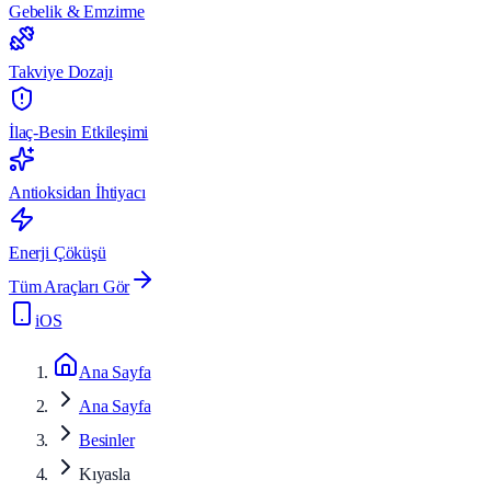
Gebelik & Emzirme
Takviye Dozajı
İlaç-Besin Etkileşimi
Antioksidan İhtiyacı
Enerji Çöküşü
Tüm Araçları Gör
iOS
Ana Sayfa
Ana Sayfa
Besinler
Kıyasla