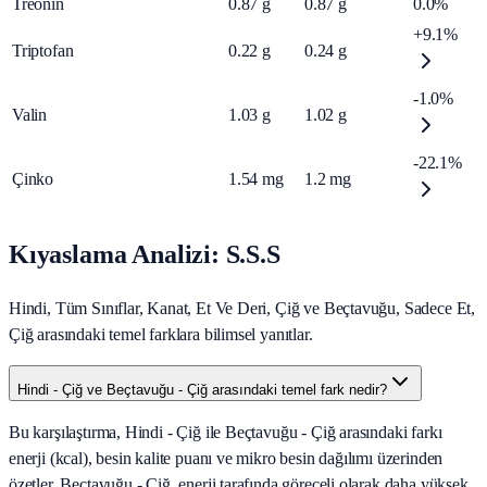
Treonin
0.87
g
0.87
g
0.0%
+9.1%
Triptofan
0.22
g
0.24
g
-1.0%
Valin
1.03
g
1.02
g
-22.1%
Çinko
1.54
mg
1.2
mg
Kıyaslama Analizi: S.S.S
Hindi, Tüm Sınıflar, Kanat, Et Ve Deri, Çiğ ve Beçtavuğu, Sadece Et,
Çiğ arasındaki temel farklara bilimsel yanıtlar.
Hindi - Çiğ ve Beçtavuğu - Çiğ arasındaki temel fark nedir?
Bu karşılaştırma, Hindi - Çiğ ile Beçtavuğu - Çiğ arasındaki farkı
enerji (kcal), besin kalite puanı ve mikro besin dağılımı üzerinden
özetler. Beçtavuğu - Çiğ, enerji tarafında göreceli olarak daha yüksek