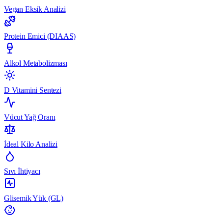
Vegan Eksik Analizi
Protein Emici (DIAAS)
Alkol Metabolizması
D Vitamini Sentezi
Vücut Yağ Oranı
İdeal Kilo Analizi
Sıvı İhtiyacı
Glisemik Yük (GL)