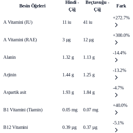
Hindi -
Beçtavuğu -
Besin Öğeleri
Fark
Çiğ
Çiğ
+272.7%
A Vitamini (IU)
11
iu
41
iu
+300.0%
A Vitamini (RAE)
3
µg
12
µg
-14.4%
Alanin
1.32
g
1.13
g
-13.2%
Arjinin
1.44
g
1.25
g
-4.7%
Aspartik asit
1.93
g
1.84
g
+40.0%
B1 Vitamini (Tiamin)
0.05
mg
0.07
mg
-5.1%
B12 Vitamini
0.39
µg
0.37
µg