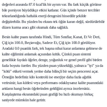
değerleri arasında 87.0 kcal'lik bir ayrım var. Bu fark küçük görünse
bile porsiyon büyüdükçe etkisi katlanır. Gün içinde benzer tercihler
tekrarlandığında haftalık enerji dengesini hissedilir şekilde
değiştirebilir. Bu yüzden bu ekranı tek öğün kararı değil, sürdürülebilir
düzen kurma aracı gibi okumak daha sağlıklı.
Besin kalite puanı tarafında Hindi, Tüm Sınıflar, Kanat, Et Ve Deri,
Çiğ için 100.0, Beçtavuğu, Sadece Et, Çiğ için 100.0 görülüyor.
Aradaki 0.0 puanlık fark, tek başına nihai karar anlamına gelmese de
kalite eğilimini anlamak açısından kritik. Çünkü puan sistemi
genellikle faydalı öğeler, denge, yoğunluk ve genel profil gibi birden
fazla boyutu özetler. Bu yüzden puan yüksekliği, yalnızca "iyi" ya da
"kötü" etiketi vermek yerine daha bilinçli bir seçim penceresi açar.
Örneğin hedefiniz kilo kontrolü ise enerjiye daha fazla ağırlık
verirsiniz; kas kütlesi veya performans odaklıysanız kalite puanındaki
artıların hangi besin öğelerinden geldiğini ayrıca incelersiniz.
Karşılaştırma ekranındaki puan grafiği bu hızlı okumayı birkaç
saniyede mümkün hale getirir.