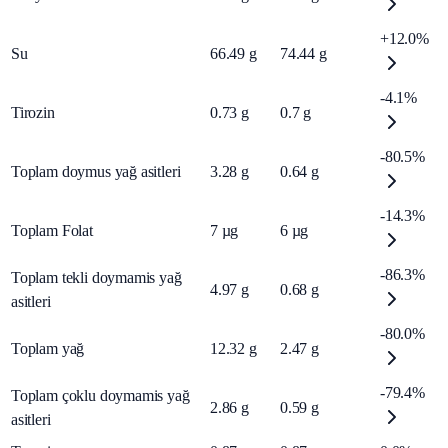
+12.0%
Su
66.49
g
74.44
g
-4.1%
Tirozin
0.73
g
0.7
g
-80.5%
Toplam doymus yağ asitleri
3.28
g
0.64
g
-14.3%
Toplam Folat
7
µg
6
µg
-86.3%
Toplam tekli doymamis yağ
4.97
g
0.68
g
asitleri
-80.0%
Toplam yağ
12.32
g
2.47
g
-79.4%
Toplam çoklu doymamis yağ
2.86
g
0.59
g
asitleri