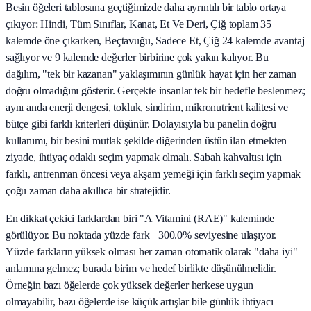
Besin öğeleri tablosuna geçtiğimizde daha ayrıntılı bir tablo ortaya
çıkıyor: Hindi, Tüm Sınıflar, Kanat, Et Ve Deri, Çiğ toplam 35
kalemde öne çıkarken, Beçtavuğu, Sadece Et, Çiğ 24 kalemde avantaj
sağlıyor ve 9 kalemde değerler birbirine çok yakın kalıyor. Bu
dağılım, "tek bir kazanan" yaklaşımının günlük hayat için her zaman
doğru olmadığını gösterir. Gerçekte insanlar tek bir hedefle beslenmez;
aynı anda enerji dengesi, tokluk, sindirim, mikronutrient kalitesi ve
bütçe gibi farklı kriterleri düşünür. Dolayısıyla bu panelin doğru
kullanımı, bir besini mutlak şekilde diğerinden üstün ilan etmekten
ziyade, ihtiyaç odaklı seçim yapmak olmalı. Sabah kahvaltısı için
farklı, antrenman öncesi veya akşam yemeği için farklı seçim yapmak
çoğu zaman daha akıllıca bir stratejidir.
En dikkat çekici farklardan biri "A Vitamini (RAE)" kaleminde
görülüyor. Bu noktada yüzde fark +300.0% seviyesine ulaşıyor.
Yüzde farkların yüksek olması her zaman otomatik olarak "daha iyi"
anlamına gelmez; burada birim ve hedef birlikte düşünülmelidir.
Örneğin bazı öğelerde çok yüksek değerler herkese uygun
olmayabilir, bazı öğelerde ise küçük artışlar bile günlük ihtiyacı