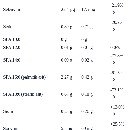
-21.9%
Selenyum
22.4
µg
17.5
µg
-20.2%
Serin
0.89
g
0.71
g
SFA 10:0
0
g
0
g
—
SFA 12:0
0.01
g
0.01
g
0.0%
-77.8%
SFA 14:0
0.09
g
0.02
g
-81.5%
SFA 16:0 (palmitik asit)
2.27
g
0.42
g
-73.1%
SFA 18:0 (stearik asit)
0.67
g
0.18
g
+13.0%
Sistin
0.23
g
0.26
g
+25.5%
Sodyum
55
mg
69
mg