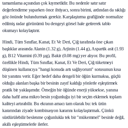
tamamlama açısından çok kıymetlidir. Bu nedenle satır satır
değerlendirme yaparken önce ihtiyacı, sonra birimi, ardından da sıklığı
göz önünde bulundurmak gerekir. Karşılaştırma grafiğinde normalize
edilmiş radar görünümü bu dengeyi görsel hale getirerek tablo
okumayı kolaylaştırır.
Hindi, Tüm Sınıflar, Kanat, Et Ve Deri, Çiğ tarafında öne çıkan
başlıklar arasında Alanin (1.32 g), Arjinin (1.44 g), Aspartik asit (1.93
g), B12 Vitamini (0.39 µg), Bakir (0.08 mg) yer alıyor. Bu profil,
özellikle Hindi, Tüm Sınıflar, Kanat, Et Ve Deri, Çiğ tüketmeyi
düşünen kullanıcıya "hangi konuda artı sağlıyorum" sorusunun kısa
bir yanıtını verir. Eğer hedef daha dengeli bir öğün kurmaksa, güçlü
olduğu alanları başka bir besinin zayıf kaldığı yönlerle eşleştirmek
pratik bir yaklaşımdır. Örneğin bir öğünde enerji yüksekse, yanına
daha hafif ama mikro besin yoğunluğu iyi bir seçim eklemek toplam
kaliteyi artırabilir. Bu ekranın amacı tam olarak bu: tek ürün
kararından ziyade kombinasyon kararını kolaylaştırmak. Çünkü
sürdürülebilir beslenme çoğunlukla tek bir "mükemmel" besinle değil,
akıllı eşleştirmelerle ilerler.