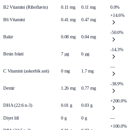
B2 Vitamini (Riboflavin)
0.11
mg
0.11
mg
0.0%
+14.6%
B6 Vitamini
0.41
mg
0.47
mg
-50.0%
Bakir
0.08
mg
0.04
mg
-14.3%
Besin folati
7
µg
6
µg
—
C Vitamini (askorbik asit)
0
mg
1.7
mg
-38.9%
Demir
1.26
mg
0.77
mg
+200.0%
DHA (22:6 n-3)
0.01
g
0.03
g
Diyet lifi
0
g
0
g
—
+100.0%