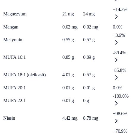
+14.3%
Magnezyum
21
mg
24
mg
Mangan
0.02
mg
0.02
mg
0.0%
+3.6%
Metiyonin
0.55
g
0.57
g
-89.4%
MUFA 16:1
0.85
g
0.09
g
-85.8%
MUFA 18:1 (oleik asit)
4.01
g
0.57
g
MUFA 20:1
0.01
g
0.01
g
0.0%
-100.0%
MUFA 22:1
0.01
g
0
g
+98.6%
Niasin
4.42
mg
8.78
mg
+70.9%