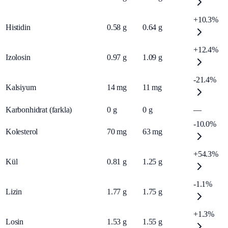
+10.3%
Histidin
0.58
g
0.64
g
+12.4%
Izolosin
0.97
g
1.09
g
-21.4%
Kalsiyum
14
mg
11
mg
Karbonhidrat (farkla)
0
g
0
g
—
-10.0%
Kolesterol
70
mg
63
mg
+54.3%
Kül
0.81
g
1.25
g
-1.1%
Lizin
1.77
g
1.75
g
+1.3%
Losin
1.53
g
1.55
g