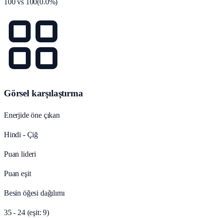
100
vs
100
(
0.0
%)
Görsel karşılaştırma
Enerjide öne çıkan
Hindi - Çiğ
Puan lideri
Puan eşit
Besin öğesi dağılımı
35 - 24 (eşit: 9)