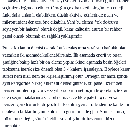
hassasiyeti, günlük aktivite düzeyi ve öğün zamanlaması gibi faktörler
seçimleri doğrudan etkiler. Örneğin çok hareketli bir gün için enerji
farkı daha anlamlı olabilirken, düşük aktivite günlerinde puan ve
mikronutrient dengesi öne çıkabilir. Yani bu ekranı "tek doğruyu
söyleyen bir hakem" olarak değil, karar kalitesini artıran bir rehber
panel olarak okumak en sağlıklı yaklaşımdır.
Pratik kullanım önerisi olarak, bu karşılaştırma sayfasını haftalık plan
yaparken iki aşamada kullanabilirsiniz. İlk aşamada enerji ve puan
grafiğine bakıp hızlı bir ön eleme yapın; ikinci aşamada besin öğeleri
tablosuna inerek size önemli olan 3-4 kalemi işaretleyin. Böylece karar
süreci hem hızlı hem de kişiselleştirilmiş olur. Örneğin bir hafta içinde
aynı kategoride birkaç alternatif denediğinizde, bu panel üzerinden
benzer ürünlerin güçlü ve zayıf taraflarını net biçimde görebilir, tekrar
eden seçim hatalarını azaltabilirsiniz. Özellikle paketli gıda veya
benzer içerikli ürünlerde gözle fark edilmeyen ama beslenme kalitesini
etkileyen farklar bu yöntemle daha görünür hale gelir. Sonuçta amaç
mükemmel değil, sürdürülebilir ve anlaşılır bir beslenme düzeni
kurmaktır.