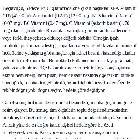
Beçtavuğu, Sadece Et, Çiğ tarafında öne çıkan başlıklar ise A Vitamini
(IU) (41.00 iu), A Vitamini (RAE) (12.00 µg), B1 Vitamini (Tiamin)
(0.07 mg), B6 Vitamini (0.47 mg), C Vitamini (askorbik asit) (1.70
mg) olarak görülebilir. Buradaki avantajlar, günün farklı saatlerinde
veya farklı ihtiyaçlarda oldukça değerli olabilir. Örneğin iştah
kontrolü, performans desteği, toparlanma veya günlük vitamin-mineral
hedeflerine yaklaşma gibi amaçlar için ikinci besinin kazandığı alanlar
önemli bir referans olur. Bu noktada kullanıcıların en sık yaptığı hata,
yalnızca tek bir metriğe bakarak karar vermektir. Oysa karşılaştırma
ekranı hem enerji, hem puan, hem de satır bazında öğe farkını birlikte
sunduğu için daha dengeli bir düşünme biçimini teşvik eder. Özetle
tek bir doğru yok; doğru seçim, hedefe göre değişiyor.
Genel sonuç bölümünde sistem iki besin de için daha güçlü bir genel
resim çiziyor. Bu sonuç, tüm ölçütlerin toplu değerlendirmesinden
üretilmiş bir özet olduğu için hızlı karar anlarında oldukça faydalıdır.
Ancak yine de en doğru karar, kişisel hedefe göre bu özeti
filtreleyerek verilir. Kilo yönetimi, spor performansı, sindirim