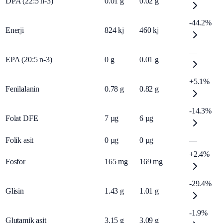
DPA (22:5 n-3)
0.01
g
0.02
g
-44.2%
Enerji
824
kj
460
kj
—
EPA (20:5 n-3)
0
g
0.01
g
+5.1%
Fenilalanin
0.78
g
0.82
g
-14.3%
Folat DFE
7
µg
6
µg
Folik asit
0
µg
0
µg
—
+2.4%
Fosfor
165
mg
169
mg
-29.4%
Glisin
1.43
g
1.01
g
-1.9%
Glutamik asit
3.15
g
3.09
g