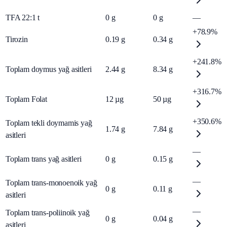
TFA 22:1 t
0
g
0
g
—
+78.9%
Tirozin
0.19
g
0.34
g
+241.8%
Toplam doymus yağ asitleri
2.44
g
8.34
g
+316.7%
Toplam Folat
12
µg
50
µg
+350.6%
Toplam tekli doymamis yağ
1.74
g
7.84
g
asitleri
—
Toplam trans yağ asitleri
0
g
0.15
g
—
Toplam trans-monoenoik yağ
0
g
0.11
g
asitleri
—
Toplam trans-poliinoik yağ
0
g
0.04
g
asitleri