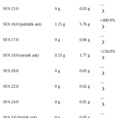
—
SFA 15:0
0
g
0.03
g
+400.9%
SFA 16:0 (palmitik asit)
1.15
g
5.76
g
—
SFA 17:0
0
g
0.06
g
+234.0%
SFA 18:0 (stearik asit)
0.53
g
1.77
g
—
SFA 20:0
0
g
0.05
g
—
SFA 22:0
0
g
0.02
g
—
SFA 24:0
0
g
0.01
g
—
SFA 4:0 (butirik asit)
0
g
0.05
g