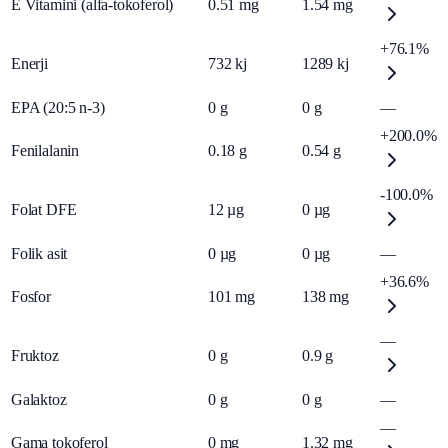
E Vitamini (alfa-tokoferol)
0.51
mg
1.54
mg
+76.1%
Enerji
732
kj
1289
kj
EPA (20:5 n-3)
0
g
0
g
—
+200.0%
Fenilalanin
0.18
g
0.54
g
-100.0%
Folat DFE
12
µg
0
µg
Folik asit
0
µg
0
µg
—
+36.6%
Fosfor
101
mg
138
mg
—
Fruktoz
0
g
0.9
g
Galaktoz
0
g
0
g
—
—
Gama tokoferol
0
mg
1.32
mg