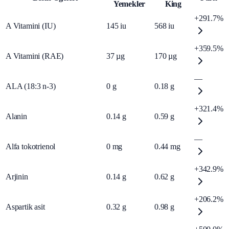
Yemekler
King
+291.7%
A Vitamini (IU)
145
iu
568
iu
+359.5%
A Vitamini (RAE)
37
µg
170
µg
—
ALA (18:3 n-3)
0
g
0.18
g
+321.4%
Alanin
0.14
g
0.59
g
—
Alfa tokotrienol
0
mg
0.44
mg
+342.9%
Arjinin
0.14
g
0.62
g
+206.2%
Aspartik asit
0.32
g
0.98
g