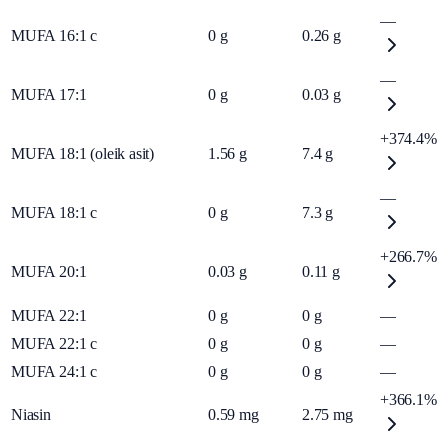
—
MUFA 16:1 c
0
g
0.26
g
—
MUFA 17:1
0
g
0.03
g
+374.4%
MUFA 18:1 (oleik asit)
1.56
g
7.4
g
—
MUFA 18:1 c
0
g
7.3
g
+266.7%
MUFA 20:1
0.03
g
0.11
g
MUFA 22:1
0
g
0
g
—
MUFA 22:1 c
0
g
0
g
—
MUFA 24:1 c
0
g
0
g
—
+366.1%
Niasin
0.59
mg
2.75
mg