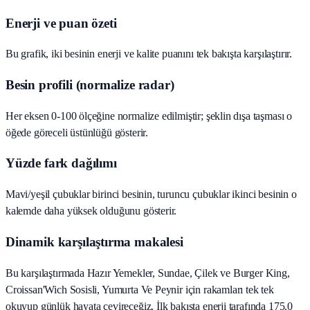
Enerji ve puan özeti
Bu grafik, iki besinin enerji ve kalite puanını tek bakışta karşılaştırır.
Besin profili (normalize radar)
Her eksen 0-100 ölçeğine normalize edilmiştir; şeklin dışa taşması o
öğede göreceli üstünlüğü gösterir.
Yüzde fark dağılımı
Mavi/yeşil çubuklar birinci besinin, turuncu çubuklar ikinci besinin o
kalemde daha yüksek olduğunu gösterir.
Dinamik karşılaştırma makalesi
Bu karşılaştırmada Hazır Yemekler, Sundae, Çilek ve Burger King,
Croissan'Wich Sosisli, Yumurta Ve Peynir için rakamları tek tek
okuyup günlük hayata çevireceğiz. İlk bakışta enerji tarafında 175.0