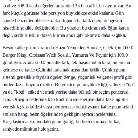
kcal ve 308.0 kcal değerleri arasında 133.0 kcal'lik bir ayrım var. Bu
fark küçük görünse bile porsiyon büyüdükçe etkisi katlanır. Gün
içinde benzer tercihler tekrarlandığında haftalık enerji dengesini
hissedilir şekilde değiştirebilir. Bu yüzden bu ekranı tek öğün kararı
değil, sürdürülebilir düzen kurma aracı gibi okumak daha sağlıklı.
Besin kalite puanı tarafında Hazır Yemekler, Sundae, Çilek için 100.0,
Burger King, Croissan'Wich Sosisli, Yumurta Ve Peynir için 100.0
görülüyor. Aradaki 0.0 puanlık fark, tek başına nihai karar anlamına
gelmese de kalite eğilimini anlamak açısından kritik. Çünkü puan
sistemi genellikle faydalı öğeler, denge, yoğunluk ve genel profil gibi
birden fazla boyutu özetler. Bu yüzden puan yüksekliği, yalnızca "iyi"
ya da "kötü" etiketi vermek yerine daha bilinçli bir seçim penceresi
açar. Örneğin hedefiniz kilo kontrolü ise enerjiye daha fazla ağırlık
verirsiniz; kas kütlesi veya performans odaklıysanız kalite puanındaki
artıların hangi besin öğelerinden geldiğini ayrıca incelersiniz.
Karşılaştırma ekranındaki puan grafiği bu hızlı okumayı birkaç
saniyede mümkün hale getirir.