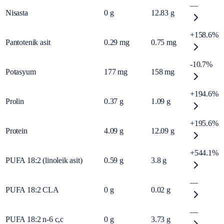
—
Nisasta
0
g
12.83
g
+158.6%
Pantotenik asit
0.29
mg
0.75
mg
-10.7%
Potasyum
177
mg
158
mg
+194.6%
Prolin
0.37
g
1.09
g
+195.6%
Protein
4.09
g
12.09
g
+544.1%
PUFA 18:2 (linoleik asit)
0.59
g
3.8
g
—
PUFA 18:2 CLA
0
g
0.02
g
—
PUFA 18:2 n-6 c,c
0
g
3.73
g