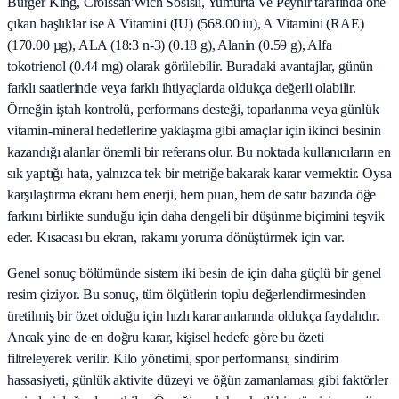
Burger King, Croissan'Wich Sosisli, Yumurta Ve Peynir tarafında öne
çıkan başlıklar ise A Vitamini (IU) (568.00 iu), A Vitamini (RAE)
(170.00 µg), ALA (18:3 n-3) (0.18 g), Alanin (0.59 g), Alfa
tokotrienol (0.44 mg) olarak görülebilir. Buradaki avantajlar, günün
farklı saatlerinde veya farklı ihtiyaçlarda oldukça değerli olabilir.
Örneğin iştah kontrolü, performans desteği, toparlanma veya günlük
vitamin-mineral hedeflerine yaklaşma gibi amaçlar için ikinci besinin
kazandığı alanlar önemli bir referans olur. Bu noktada kullanıcıların en
sık yaptığı hata, yalnızca tek bir metriğe bakarak karar vermektir. Oysa
karşılaştırma ekranı hem enerji, hem puan, hem de satır bazında öğe
farkını birlikte sunduğu için daha dengeli bir düşünme biçimini teşvik
eder. Kısacası bu ekran, rakamı yoruma dönüştürmek için var.
Genel sonuç bölümünde sistem iki besin de için daha güçlü bir genel
resim çiziyor. Bu sonuç, tüm ölçütlerin toplu değerlendirmesinden
üretilmiş bir özet olduğu için hızlı karar anlarında oldukça faydalıdır.
Ancak yine de en doğru karar, kişisel hedefe göre bu özeti
filtreleyerek verilir. Kilo yönetimi, spor performansı, sindirim
hassasiyeti, günlük aktivite düzeyi ve öğün zamanlaması gibi faktörler