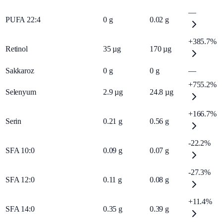
—
PUFA 22:4
0
g
0.02
g
+385.7%
Retinol
35
µg
170
µg
Sakkaroz
0
g
0
g
—
+755.2%
Selenyum
2.9
µg
24.8
µg
+166.7%
Serin
0.21
g
0.56
g
-22.2%
SFA 10:0
0.09
g
0.07
g
-27.3%
SFA 12:0
0.11
g
0.08
g
+11.4%
SFA 14:0
0.35
g
0.39
g