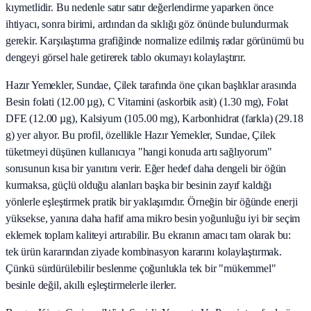
kıymetlidir. Bu nedenle satır satır değerlendirme yaparken önce
ihtiyacı, sonra birimi, ardından da sıklığı göz önünde bulundurmak
gerekir. Karşılaştırma grafiğinde normalize edilmiş radar görünümü bu
dengeyi görsel hale getirerek tablo okumayı kolaylaştırır.
Hazır Yemekler, Sundae, Çilek tarafında öne çıkan başlıklar arasında
Besin folati (12.00 µg), C Vitamini (askorbik asit) (1.30 mg), Folat
DFE (12.00 µg), Kalsiyum (105.00 mg), Karbonhidrat (farkla) (29.18
g) yer alıyor. Bu profil, özellikle Hazır Yemekler, Sundae, Çilek
tüketmeyi düşünen kullanıcıya "hangi konuda artı sağlıyorum"
sorusunun kısa bir yanıtını verir. Eğer hedef daha dengeli bir öğün
kurmaksa, güçlü olduğu alanları başka bir besinin zayıf kaldığı
yönlerle eşleştirmek pratik bir yaklaşımdır. Örneğin bir öğünde enerji
yüksekse, yanına daha hafif ama mikro besin yoğunluğu iyi bir seçim
eklemek toplam kaliteyi artırabilir. Bu ekranın amacı tam olarak bu:
tek ürün kararından ziyade kombinasyon kararını kolaylaştırmak.
Çünkü sürdürülebilir beslenme çoğunlukla tek bir "mükemmel"
besinle değil, akıllı eşleştirmelerle ilerler.