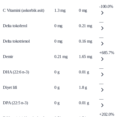
-100.0%
C Vitamini (askorbik asit)
1.3
mg
0
mg
—
Delta tokoferol
0
mg
0.21
mg
—
Delta tokotrienol
0
mg
0.16
mg
+685.7%
Demir
0.21
mg
1.65
mg
—
DHA (22:6 n-3)
0
g
0.01
g
—
Diyet lifi
0
g
1.8
g
—
DPA (22:5 n-3)
0
g
0.01
g
+202.0%