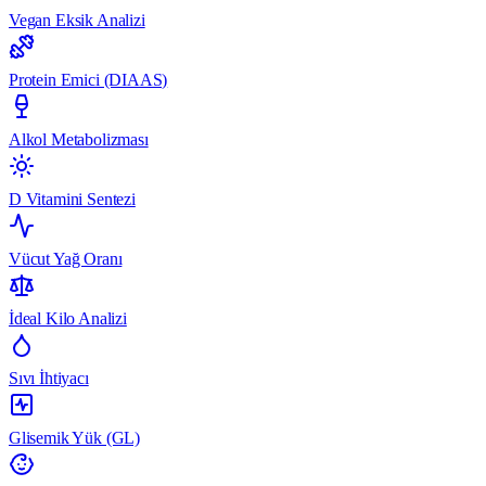
Vegan Eksik Analizi
Protein Emici (DIAAS)
Alkol Metabolizması
D Vitamini Sentezi
Vücut Yağ Oranı
İdeal Kilo Analizi
Sıvı İhtiyacı
Glisemik Yük (GL)