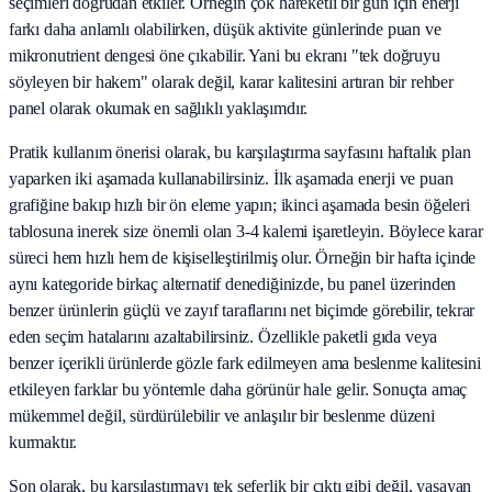
seçimleri doğrudan etkiler. Örneğin çok hareketli bir gün için enerji
farkı daha anlamlı olabilirken, düşük aktivite günlerinde puan ve
mikronutrient dengesi öne çıkabilir. Yani bu ekranı "tek doğruyu
söyleyen bir hakem" olarak değil, karar kalitesini artıran bir rehber
panel olarak okumak en sağlıklı yaklaşımdır.
Pratik kullanım önerisi olarak, bu karşılaştırma sayfasını haftalık plan
yaparken iki aşamada kullanabilirsiniz. İlk aşamada enerji ve puan
grafiğine bakıp hızlı bir ön eleme yapın; ikinci aşamada besin öğeleri
tablosuna inerek size önemli olan 3-4 kalemi işaretleyin. Böylece karar
süreci hem hızlı hem de kişiselleştirilmiş olur. Örneğin bir hafta içinde
aynı kategoride birkaç alternatif denediğinizde, bu panel üzerinden
benzer ürünlerin güçlü ve zayıf taraflarını net biçimde görebilir, tekrar
eden seçim hatalarını azaltabilirsiniz. Özellikle paketli gıda veya
benzer içerikli ürünlerde gözle fark edilmeyen ama beslenme kalitesini
etkileyen farklar bu yöntemle daha görünür hale gelir. Sonuçta amaç
mükemmel değil, sürdürülebilir ve anlaşılır bir beslenme düzeni
kurmaktır.
Son olarak, bu karşılaştırmayı tek seferlik bir çıktı gibi değil, yaşayan