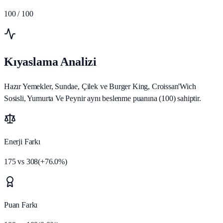
100
/ 100
Kıyaslama Analizi
Hazır Yemekler, Sundae, Çilek ve Burger King, Croissan'Wich
Sosisli, Yumurta Ve Peynir aynı beslenme puanına (100) sahiptir.
Enerji Farkı
175
vs
308
(
+
76.0
%)
Puan Farkı