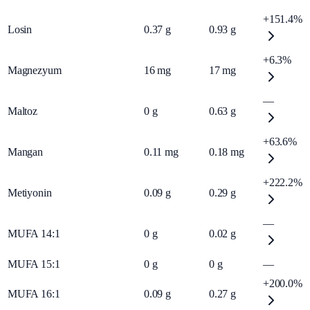
+151.4%
Losin
0.37
g
0.93
g
+6.3%
Magnezyum
16
mg
17
mg
—
Maltoz
0
g
0.63
g
+63.6%
Mangan
0.11
mg
0.18
mg
+222.2%
Metiyonin
0.09
g
0.29
g
—
MUFA 14:1
0
g
0.02
g
MUFA 15:1
0
g
0
g
—
+200.0%
MUFA 16:1
0.09
g
0.27
g