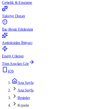
Gebelik & Emzirme
Takviye Dozajı
İlaç-Besin Etkileşimi
Antioksidan İhtiyacı
Enerji Çöküşü
Tüm Araçları Gör
iOS
Ana Sayfa
Ana Sayfa
Besinler
Kıyasla