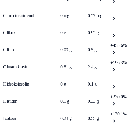
—
Gama tokotrienol
0
mg
0.57
mg
—
Glikoz
0
g
0.95
g
+455.6%
Glisin
0.09
g
0.5
g
+196.3%
Glutamik asit
0.81
g
2.4
g
—
Hidroksiprolin
0
g
0.1
g
+230.0%
Histidin
0.1
g
0.33
g
+139.1%
Izolosin
0.23
g
0.55
g