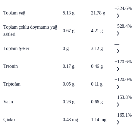
+324.6%
Toplam yağ
5.13
g
21.78
g
+528.4%
Toplam çoklu doymamis yağ
0.67
g
4.21
g
asitleri
—
Toplam Şeker
0
g
3.12
g
+170.6%
Treonin
0.17
g
0.46
g
+120.0%
Triptofan
0.05
g
0.11
g
+153.8%
Valin
0.26
g
0.66
g
+165.1%
Çinko
0.43
mg
1.14
mg