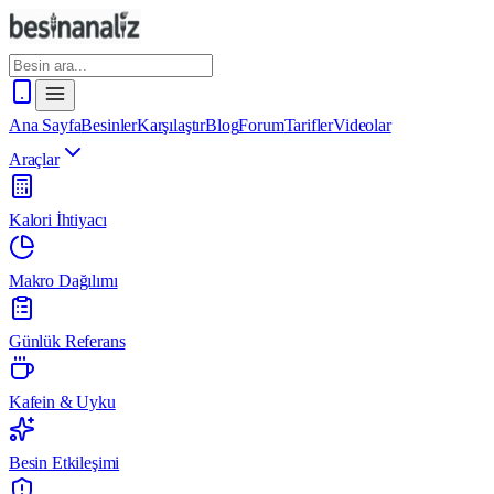
Ana Sayfa
Besinler
Karşılaştır
Blog
Forum
Tarifler
Videolar
Araçlar
Kalori İhtiyacı
Makro Dağılımı
Günlük Referans
Kafein & Uyku
Besin Etkileşimi