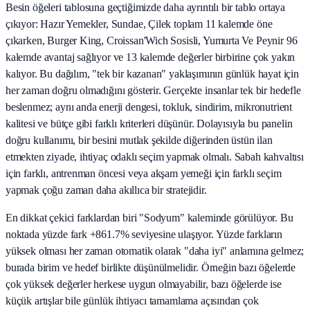
Besin öğeleri tablosuna geçtiğimizde daha ayrıntılı bir tablo ortaya
çıkıyor: Hazır Yemekler, Sundae, Çilek toplam 11 kalemde öne
çıkarken, Burger King, Croissan'Wich Sosisli, Yumurta Ve Peynir 96
kalemde avantaj sağlıyor ve 13 kalemde değerler birbirine çok yakın
kalıyor. Bu dağılım, "tek bir kazanan" yaklaşımının günlük hayat için
her zaman doğru olmadığını gösterir. Gerçekte insanlar tek bir hedefle
beslenmez; aynı anda enerji dengesi, tokluk, sindirim, mikronutrient
kalitesi ve bütçe gibi farklı kriterleri düşünür. Dolayısıyla bu panelin
doğru kullanımı, bir besini mutlak şekilde diğerinden üstün ilan
etmekten ziyade, ihtiyaç odaklı seçim yapmak olmalı. Sabah kahvaltısı
için farklı, antrenman öncesi veya akşam yemeği için farklı seçim
yapmak çoğu zaman daha akıllıca bir stratejidir.
En dikkat çekici farklardan biri "Sodyum" kaleminde görülüyor. Bu
noktada yüzde fark +861.7% seviyesine ulaşıyor. Yüzde farkların
yüksek olması her zaman otomatik olarak "daha iyi" anlamına gelmez;
burada birim ve hedef birlikte düşünülmelidir. Örneğin bazı öğelerde
çok yüksek değerler herkese uygun olmayabilir, bazı öğelerde ise
küçük artışlar bile günlük ihtiyacı tamamlama açısından çok