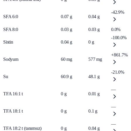
-42.9%
SFA 6:0
0.07
g
0.04
g
SFA 8:0
0.03
g
0.03
g
0.0%
-100.0%
Sistin
0.04
g
0
g
+861.7%
Sodyum
60
mg
577
mg
-21.0%
Su
60.9
g
48.1
g
—
TFA 16:1 t
0
g
0.01
g
—
TFA 18:1 t
0
g
0.1
g
—
TFA 18:2 t (tanımsız)
0
g
0.04
g