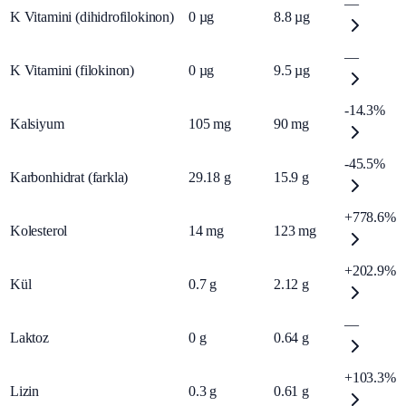
—
K Vitamini (dihidrofilokinon)
0
µg
8.8
µg
—
K Vitamini (filokinon)
0
µg
9.5
µg
-14.3%
Kalsiyum
105
mg
90
mg
-45.5%
Karbonhidrat (farkla)
29.18
g
15.9
g
+778.6%
Kolesterol
14
mg
123
mg
+202.9%
Kül
0.7
g
2.12
g
—
Laktoz
0
g
0.64
g
+103.3%
Lizin
0.3
g
0.61
g