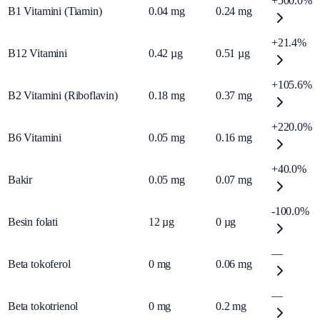
+500.0%
B1 Vitamini (Tiamin)
0.04
mg
0.24
mg
+21.4%
B12 Vitamini
0.42
µg
0.51
µg
+105.6%
B2 Vitamini (Riboflavin)
0.18
mg
0.37
mg
+220.0%
B6 Vitamini
0.05
mg
0.16
mg
+40.0%
Bakir
0.05
mg
0.07
mg
-100.0%
Besin folati
12
µg
0
µg
—
Beta tokoferol
0
mg
0.06
mg
—
Beta tokotrienol
0
mg
0.2
mg