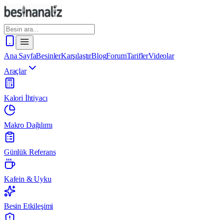
Ana Sayfa
Besinler
Karşılaştır
Blog
Forum
Tarifler
Videolar
Araçlar
Kalori İhtiyacı
Makro Dağılımı
Günlük Referans
Kafein & Uyku
Besin Etkileşimi