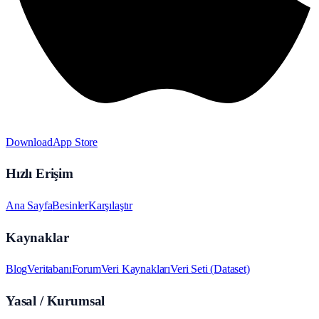
Download
App Store
Hızlı Erişim
Ana Sayfa
Besinler
Karşılaştır
Kaynaklar
Blog
Veritabanı
Forum
Veri Kaynakları
Veri Seti (Dataset)
Yasal / Kurumsal