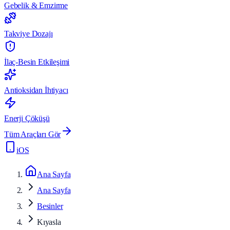
Gebelik & Emzirme
Takviye Dozajı
İlaç-Besin Etkileşimi
Antioksidan İhtiyacı
Enerji Çöküşü
Tüm Araçları Gör
iOS
Ana Sayfa
Ana Sayfa
Besinler
Kıyasla