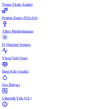
Vegan Eksik Analizi
Protein Emici (DIAAS)
Alkol Metabolizması
D Vitamini Sentezi
Vücut Yağ Oranı
İdeal Kilo Analizi
Sıvı İhtiyacı
Glisemik Yük (GL)