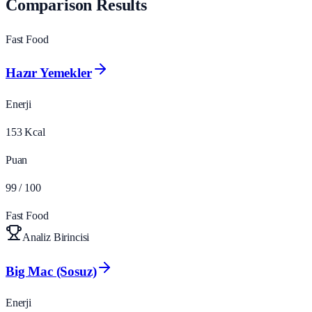
Comparison Results
Fast Food
Hazır Yemekler
Enerji
153
Kcal
Puan
99
/ 100
Fast Food
Analiz Birincisi
Big Mac (Sosuz)
Enerji