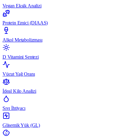
Vegan Eksik Analizi
Protein Emici (DIAAS)
Alkol Metabolizması
D Vitamini Sentezi
Vücut Yağ Oranı
İdeal Kilo Analizi
Sıvı İhtiyacı
Glisemik Yük (GL)