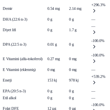
+296.3%
Demir
0.54
mg
2.14
mg
DHA (22:6 n-3)
0
g
0
g
—
—
Diyet lifi
0
g
1.7
g
-100.0%
DPA (22:5 n-3)
0.01
g
0
g
-100.0%
E Vitamini (alfa-tokoferol)
0.27
mg
0
mg
E Vitamini (eklenmiş)
0
mg
0
mg
—
+539.2%
Enerji
153
kj
978
kj
EPA (20:5 n-3)
0
g
0
g
—
Etil alkol
0
g
0
g
—
-100.0%
Folat DFE
12
µg
0
µg