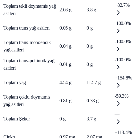
+82.7%
Toplam tekli doymamis yağ
2.08
g
3.8
g
asitleri
-100.0%
Toplam trans yağ asitleri
0.05
g
0
g
-100.0%
Toplam trans-monoenoik
0.04
g
0
g
yağ asitleri
-100.0%
Toplam trans-poliinoik yağ
0.01
g
0
g
asitleri
+154.8%
Toplam yağ
4.54
g
11.57
g
-59.3%
Toplam çoklu doymamis
0.81
g
0.33
g
yağ asitleri
—
Toplam Şeker
0
g
3.7
g
+113.4%
Çinko
0.97
mg
2.07
mg