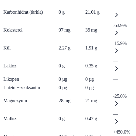
—
Karbonhidrat (farkla)
0
g
21.01
g
-63.9%
Kolesterol
97
mg
35
mg
-15.9%
Kül
2.27
g
1.91
g
—
Laktoz
0
g
0.35
g
Likopen
0
µg
0
µg
—
Lutein + zeaksantin
0
µg
0
µg
—
-25.0%
Magnezyum
28
mg
21
mg
—
Maltoz
0
g
0.47
g
+450.0%