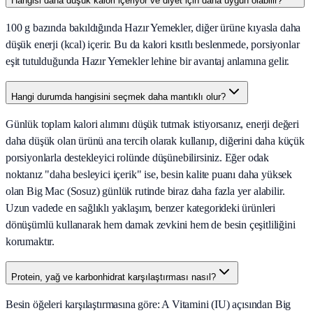
Hangisi daha düşük kalori içeriyor ve diyet için daha uygun olabilir?
100 g bazında bakıldığında Hazır Yemekler, diğer ürüne kıyasla daha
düşük enerji (kcal) içerir. Bu da kalori kısıtlı beslenmede, porsiyonlar
eşit tutulduğunda Hazır Yemekler lehine bir avantaj anlamına gelir.
Hangi durumda hangisini seçmek daha mantıklı olur?
Günlük toplam kalori alımını düşük tutmak istiyorsanız, enerji değeri
daha düşük olan ürünü ana tercih olarak kullanıp, diğerini daha küçük
porsiyonlarla destekleyici rolünde düşünebilirsiniz. Eğer odak
noktanız "daha besleyici içerik" ise, besin kalite puanı daha yüksek
olan Big Mac (Sosuz) günlük rutinde biraz daha fazla yer alabilir.
Uzun vadede en sağlıklı yaklaşım, benzer kategorideki ürünleri
dönüşümlü kullanarak hem damak zevkini hem de besin çeşitliliğini
korumaktır.
Protein, yağ ve karbonhidrat karşılaştırması nasıl?
Besin öğeleri karşılaştırmasına göre: A Vitamini (IU) açısından Big