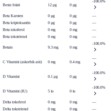
-100.0%
Besin folati
12
µg
0
µg
Beta Karoten
0
µg
0
µg
—
Beta kriptoksantin
0
µg
0
µg
—
Beta tokoferol
0
mg
0
mg
—
Beta tokotrienol
0
mg
0
mg
—
-100.0%
Betain
9.3
mg
0
mg
—
C Vitamini (askorbik asit)
0
mg
0.4
mg
-100.0%
D Vitamini
0.1
µg
0
µg
-100.0%
D Vitamini (IU)
5
iu
0
iu
Delta tokoferol
0
mg
0
mg
—
Delta tokotrienol
0
mg
0
mg
—