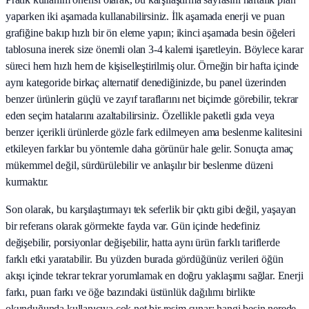
yaparken iki aşamada kullanabilirsiniz. İlk aşamada enerji ve puan
grafiğine bakıp hızlı bir ön eleme yapın; ikinci aşamada besin öğeleri
tablosuna inerek size önemli olan 3-4 kalemi işaretleyin. Böylece karar
süreci hem hızlı hem de kişiselleştirilmiş olur. Örneğin bir hafta içinde
aynı kategoride birkaç alternatif denediğinizde, bu panel üzerinden
benzer ürünlerin güçlü ve zayıf taraflarını net biçimde görebilir, tekrar
eden seçim hatalarını azaltabilirsiniz. Özellikle paketli gıda veya
benzer içerikli ürünlerde gözle fark edilmeyen ama beslenme kalitesini
etkileyen farklar bu yöntemle daha görünür hale gelir. Sonuçta amaç
mükemmel değil, sürdürülebilir ve anlaşılır bir beslenme düzeni
kurmaktır.
Son olarak, bu karşılaştırmayı tek seferlik bir çıktı gibi değil, yaşayan
bir referans olarak görmekte fayda var. Gün içinde hedefiniz
değişebilir, porsiyonlar değişebilir, hatta aynı ürün farklı tariflerde
farklı etki yaratabilir. Bu yüzden burada gördüğünüz verileri öğün
akışı içinde tekrar tekrar yorumlamak en doğru yaklaşımı sağlar. Enerji
farkı, puan farkı ve öğe bazındaki üstünlük dağılımı birlikte
okunduğunda kullanıcıya çok net bir resim sunar: hangi besin nerede