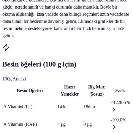
güçlü, nerede sınırlı ve hangi durumda daha mantıklı. Böyle bir
okuma alışkanlığı, kısa vadede daha bilinçli seçimler; uzun vadede ise
daha tutarlı bir beslenme davranışı getirir. Ekrandaki grafikler de bu
resmi metinle destekleyerek karar anını hem hızlı hem anlaşılır hale
getirir.
Besin öğeleri (100 g için)
100g Analizi
Hazır
Big Mac
Besin Öğeleri
Fark
Yemekler
(Sosuz)
+1228.6%
A Vitamini (IU)
14
iu
186
iu
-100.0%
A Vitamini (RAE)
4
µg
0
µg