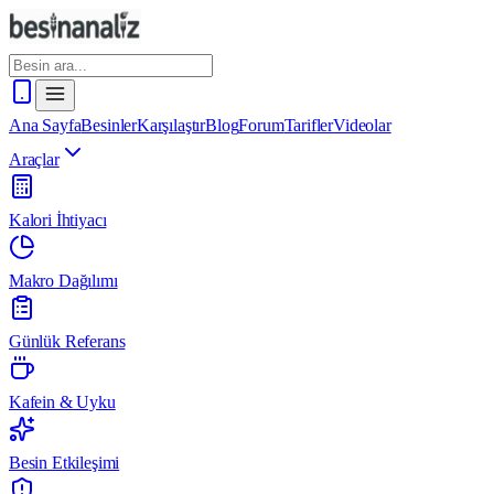
Ana Sayfa
Besinler
Karşılaştır
Blog
Forum
Tarifler
Videolar
Araçlar
Kalori İhtiyacı
Makro Dağılımı
Günlük Referans
Kafein & Uyku
Besin Etkileşimi