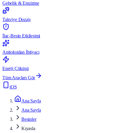
Gebelik & Emzirme
Takviye Dozajı
İlaç-Besin Etkileşimi
Antioksidan İhtiyacı
Enerji Çöküşü
Tüm Araçları Gör
iOS
Ana Sayfa
Ana Sayfa
Besinler
Kıyasla