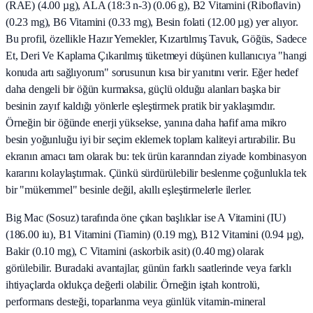
(RAE) (4.00 µg), ALA (18:3 n-3) (0.06 g), B2 Vitamini (Riboflavin)
(0.23 mg), B6 Vitamini (0.33 mg), Besin folati (12.00 µg) yer alıyor.
Bu profil, özellikle Hazır Yemekler, Kızartılmış Tavuk, Göğüs, Sadece
Et, Deri Ve Kaplama Çıkarılmış tüketmeyi düşünen kullanıcıya "hangi
konuda artı sağlıyorum" sorusunun kısa bir yanıtını verir. Eğer hedef
daha dengeli bir öğün kurmaksa, güçlü olduğu alanları başka bir
besinin zayıf kaldığı yönlerle eşleştirmek pratik bir yaklaşımdır.
Örneğin bir öğünde enerji yüksekse, yanına daha hafif ama mikro
besin yoğunluğu iyi bir seçim eklemek toplam kaliteyi artırabilir. Bu
ekranın amacı tam olarak bu: tek ürün kararından ziyade kombinasyon
kararını kolaylaştırmak. Çünkü sürdürülebilir beslenme çoğunlukla tek
bir "mükemmel" besinle değil, akıllı eşleştirmelerle ilerler.
Big Mac (Sosuz) tarafında öne çıkan başlıklar ise A Vitamini (IU)
(186.00 iu), B1 Vitamini (Tiamin) (0.19 mg), B12 Vitamini (0.94 µg),
Bakir (0.10 mg), C Vitamini (askorbik asit) (0.40 mg) olarak
görülebilir. Buradaki avantajlar, günün farklı saatlerinde veya farklı
ihtiyaçlarda oldukça değerli olabilir. Örneğin iştah kontrolü,
performans desteği, toparlanma veya günlük vitamin-mineral