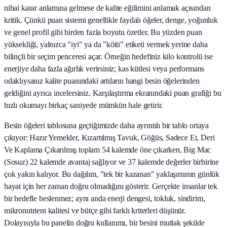
nihai karar anlamına gelmese de kalite eğilimini anlamak açısından
kritik. Çünkü puan sistemi genellikle faydalı öğeler, denge, yoğunluk
ve genel profil gibi birden fazla boyutu özetler. Bu yüzden puan
yüksekliği, yalnızca "iyi" ya da "kötü" etiketi vermek yerine daha
bilinçli bir seçim penceresi açar. Örneğin hedefiniz kilo kontrolü ise
enerjiye daha fazla ağırlık verirsiniz; kas kütlesi veya performans
odaklıysanız kalite puanındaki artıların hangi besin öğelerinden
geldiğini ayrıca incelersiniz. Karşılaştırma ekranındaki puan grafiği bu
hızlı okumayı birkaç saniyede mümkün hale getirir.
Besin öğeleri tablosuna geçtiğimizde daha ayrıntılı bir tablo ortaya
çıkıyor: Hazır Yemekler, Kızartılmış Tavuk, Göğüs, Sadece Et, Deri
Ve Kaplama Çıkarılmış toplam 54 kalemde öne çıkarken, Big Mac
(Sosuz) 22 kalemde avantaj sağlıyor ve 37 kalemde değerler birbirine
çok yakın kalıyor. Bu dağılım, "tek bir kazanan" yaklaşımının günlük
hayat için her zaman doğru olmadığını gösterir. Gerçekte insanlar tek
bir hedefle beslenmez; aynı anda enerji dengesi, tokluk, sindirim,
mikronutrient kalitesi ve bütçe gibi farklı kriterleri düşünür.
Dolayısıyla bu panelin doğru kullanımı, bir besini mutlak şekilde