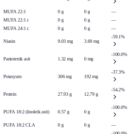
MUFA 22:1
0
g
0
g
—
MUFA 22:1 c
0
g
0
g
—
MUFA 24:1 c
0
g
0
g
—
-59.1%
Niasin
9.03
mg
3.69
mg
-100.0%
Pantotenik asit
1.32
mg
0
mg
-37.3%
Potasyum
306
mg
192
mg
-54.2%
Protein
27.93
g
12.79
g
-100.0%
PUFA 18:2 (linoleik asit)
0.57
g
0
g
PUFA 18:2 CLA
0
g
0
g
—
-100.0%