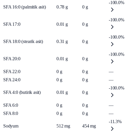
-100.0%
SFA 16:0 (palmitik asit)
0.78
g
0
g
-100.0%
SFA 17:0
0.01
g
0
g
-100.0%
SFA 18:0 (stearik asit)
0.31
g
0
g
-100.0%
SFA 20:0
0.01
g
0
g
SFA 22:0
0
g
0
g
—
SFA 24:0
0
g
0
g
—
-100.0%
SFA 4:0 (butirik asit)
0.01
g
0
g
SFA 6:0
0
g
0
g
—
SFA 8:0
0
g
0
g
—
-11.3%
Sodyum
512
mg
454
mg