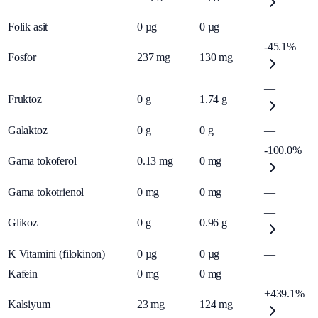
Folik asit
0
µg
0
µg
—
-45.1%
Fosfor
237
mg
130
mg
—
Fruktoz
0
g
1.74
g
Galaktoz
0
g
0
g
—
-100.0%
Gama tokoferol
0.13
mg
0
mg
Gama tokotrienol
0
mg
0
mg
—
—
Glikoz
0
g
0.96
g
K Vitamini (filokinon)
0
µg
0
µg
—
Kafein
0
mg
0
mg
—
+439.1%
Kalsiyum
23
mg
124
mg