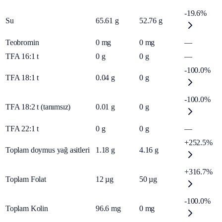
-19.6%
Su
65.61
g
52.76
g
Teobromin
0
mg
0
mg
—
TFA 16:1 t
0
g
0
g
—
-100.0%
TFA 18:1 t
0.04
g
0
g
-100.0%
TFA 18:2 t (tanımsız)
0.01
g
0
g
TFA 22:1 t
0
g
0
g
—
+252.5%
Toplam doymus yağ asitleri
1.18
g
4.16
g
+316.7%
Toplam Folat
12
µg
50
µg
-100.0%
Toplam Kolin
96.6
mg
0
mg