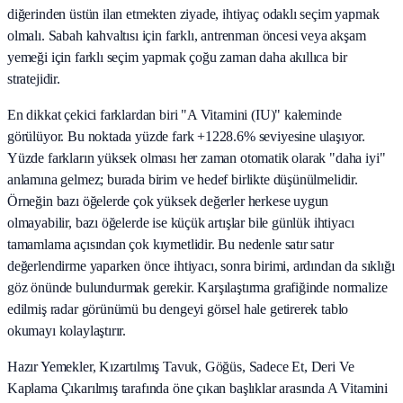
diğerinden üstün ilan etmekten ziyade, ihtiyaç odaklı seçim yapmak
olmalı. Sabah kahvaltısı için farklı, antrenman öncesi veya akşam
yemeği için farklı seçim yapmak çoğu zaman daha akıllıca bir
stratejidir.
En dikkat çekici farklardan biri "A Vitamini (IU)" kaleminde
görülüyor. Bu noktada yüzde fark +1228.6% seviyesine ulaşıyor.
Yüzde farkların yüksek olması her zaman otomatik olarak "daha iyi"
anlamına gelmez; burada birim ve hedef birlikte düşünülmelidir.
Örneğin bazı öğelerde çok yüksek değerler herkese uygun
olmayabilir, bazı öğelerde ise küçük artışlar bile günlük ihtiyacı
tamamlama açısından çok kıymetlidir. Bu nedenle satır satır
değerlendirme yaparken önce ihtiyacı, sonra birimi, ardından da sıklığı
göz önünde bulundurmak gerekir. Karşılaştırma grafiğinde normalize
edilmiş radar görünümü bu dengeyi görsel hale getirerek tablo
okumayı kolaylaştırır.
Hazır Yemekler, Kızartılmış Tavuk, Göğüs, Sadece Et, Deri Ve
Kaplama Çıkarılmış tarafında öne çıkan başlıklar arasında A Vitamini