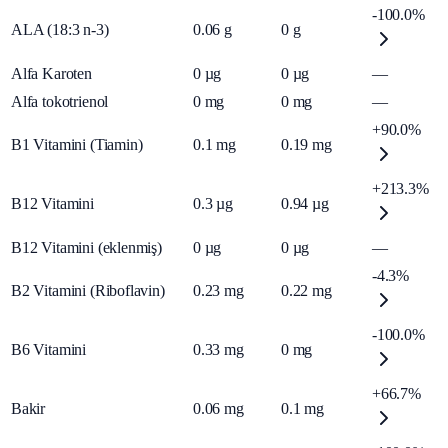
-100.0%
ALA (18:3 n-3)
0.06
g
0
g
Alfa Karoten
0
µg
0
µg
—
Alfa tokotrienol
0
mg
0
mg
—
+90.0%
B1 Vitamini (Tiamin)
0.1
mg
0.19
mg
+213.3%
B12 Vitamini
0.3
µg
0.94
µg
B12 Vitamini (eklenmiş)
0
µg
0
µg
—
-4.3%
B2 Vitamini (Riboflavin)
0.23
mg
0.22
mg
-100.0%
B6 Vitamini
0.33
mg
0
mg
+66.7%
Bakir
0.06
mg
0.1
mg