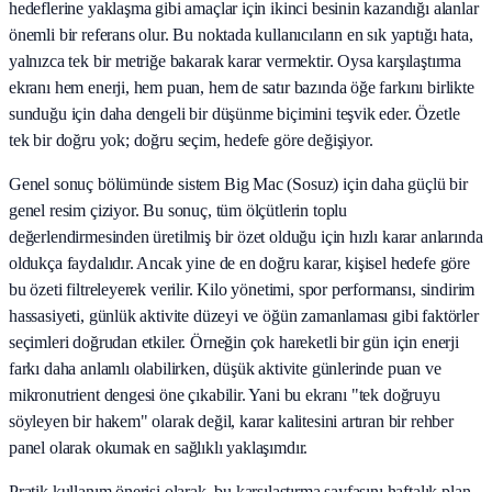
hedeflerine yaklaşma gibi amaçlar için ikinci besinin kazandığı alanlar
önemli bir referans olur. Bu noktada kullanıcıların en sık yaptığı hata,
yalnızca tek bir metriğe bakarak karar vermektir. Oysa karşılaştırma
ekranı hem enerji, hem puan, hem de satır bazında öğe farkını birlikte
sunduğu için daha dengeli bir düşünme biçimini teşvik eder. Özetle
tek bir doğru yok; doğru seçim, hedefe göre değişiyor.
Genel sonuç bölümünde sistem Big Mac (Sosuz) için daha güçlü bir
genel resim çiziyor. Bu sonuç, tüm ölçütlerin toplu
değerlendirmesinden üretilmiş bir özet olduğu için hızlı karar anlarında
oldukça faydalıdır. Ancak yine de en doğru karar, kişisel hedefe göre
bu özeti filtreleyerek verilir. Kilo yönetimi, spor performansı, sindirim
hassasiyeti, günlük aktivite düzeyi ve öğün zamanlaması gibi faktörler
seçimleri doğrudan etkiler. Örneğin çok hareketli bir gün için enerji
farkı daha anlamlı olabilirken, düşük aktivite günlerinde puan ve
mikronutrient dengesi öne çıkabilir. Yani bu ekranı "tek doğruyu
söyleyen bir hakem" olarak değil, karar kalitesini artıran bir rehber
panel olarak okumak en sağlıklı yaklaşımdır.
Pratik kullanım önerisi olarak, bu karşılaştırma sayfasını haftalık plan