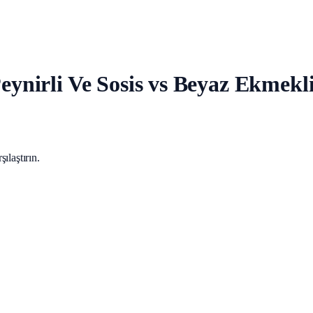
 Peynirli Ve Sosis vs Beyaz Ekme
ılaştırın.