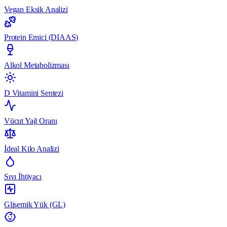
Vegan Eksik Analizi
Protein Emici (DIAAS)
Alkol Metabolizması
D Vitamini Sentezi
Vücut Yağ Oranı
İdeal Kilo Analizi
Sıvı İhtiyacı
Glisemik Yük (GL)