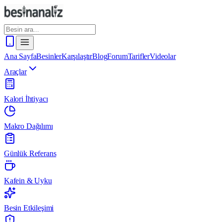
Ana Sayfa
Besinler
Karşılaştır
Blog
Forum
Tarifler
Videolar
Araçlar
Kalori İhtiyacı
Makro Dağılımı
Günlük Referans
Kafein & Uyku
Besin Etkileşimi