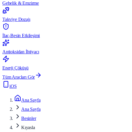
Gebelik & Emzirme
Takviye Dozajı
İlaç-Besin Etkileşimi
Antioksidan İhtiyacı
Enerji Çöküşü
Tüm Araçları Gör
iOS
Ana Sayfa
Ana Sayfa
Besinler
Kıyasla