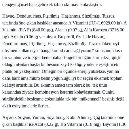
dengeyi görsel hale getirerek tablo okumayı kolaylaştırır.
Havuç, Dondurulmuş, Pişirilmiş, Haşlanmış, Süzülmüş, Tuzsuz
tarafında öne çıkan başlıklar arasında A Vitamini (IU) (16928.00 iu), A
Vitamini (RAE) (846.00 µg), Alanin (0.07 g), Alfa Karoten (3716.00
µg), Arjinin (0.06 g) yer alıyor. Bu profil, özellikle Havuç,
Dondurulmuş, Pişirilmiş, Haşlanmış, Süzülmüş, Tuzsuz tüketmeyi
düşünen kullanıcıya "hangi konuda artı sağlıyorum" sorusunun kısa
bir yanıtını verir. Eğer hedef daha dengeli bir öğün kurmaksa, güçlü
olduğu alanları başka bir besinin zayıf kaldığı yönlerle eşleştirmek
pratik bir yaklaşımdır. Örneğin bir öğünde enerji yüksekse, yanına
daha hafif ama mikro besin yoğunluğu iyi bir seçim eklemek toplam
kaliteyi artırabilir. Bu ekranın amacı tam olarak bu: tek ürün
kararından ziyade kombinasyon kararını kolaylaştırmak. Çünkü
sürdürülebilir beslenme çoğunlukla tek bir "mükemmel" besinle değil,
akıllı eşleştirmelerle ilerler.
Arpacık Soğanı, Yumru, Soyulmuş, Kökü Alınmış, Çiğ tarafında öne
çıkan başlıklar ise Azot (0.22 g), B6 Vitamini (0.18 mg), Biyotin (1.36