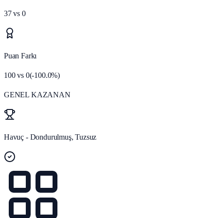
37
vs
0
Puan Farkı
100
vs
0
(
-100.0
%)
GENEL KAZANAN
Havuç - Dondurulmuş, Tuzsuz