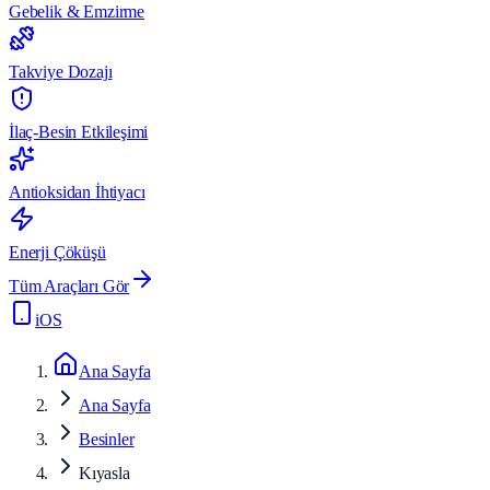
Gebelik & Emzirme
Takviye Dozajı
İlaç-Besin Etkileşimi
Antioksidan İhtiyacı
Enerji Çöküşü
Tüm Araçları Gör
iOS
Ana Sayfa
Ana Sayfa
Besinler
Kıyasla