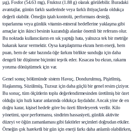
µg), Fosfor (54.63 mg), Fruktoz (1.88 g) olarak görülebilir. Buradaki
avantajlar, günün farklı saatlerinde veya farklı ihtiyaçlarda oldukça
değerli olabilir. Örneğin iştah kontrolü, performans desteği,
toparlanma veya günlük vitamin-mineral hedeflerine yaklaşma gibi
amaçlar için ikinci besinin kazandığı alanlar önemli bir referans olur.
Bu noktada kullanıcıların en sık yaptığı hata, yalnızca tek bir metriğe
bakarak karar vermektir. Oysa karşılaştırma ekranı hem enerji, hem
puan, hem de satır bazında öğe farkını birlikte sunduğu için daha
dengeli bir düşünme biçimini teşvik eder. Kısacası bu ekran, rakamı
yoruma dönüştürmek için var.
Genel sonuç bölümünde sistem Havuç, Dondurulmuş, Pişirilmiş,
Haşlanmış, Süzülmüş, Tuzsuz için daha güçlü bir genel resim çiziyor.
Bu sonuç, tüm ölçütlerin toplu değerlendirmesinden üretilmiş bir özet
olduğu için hızlı karar anlarında oldukça faydalıdır. Ancak yine de en
doğru karar, kişisel hedefe göre bu özeti filtreleyerek verilir. Kilo
yönetimi, spor performansı, sindirim hassasiyeti, günlük aktivite
düzeyi ve öğün zamanlaması gibi faktörler seçimleri doğrudan etkiler.
Örneğin çok hareketli bir gün için enerji farkı daha anlamlı olabilirken,