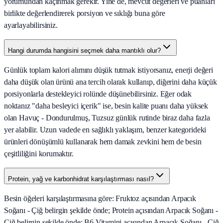
yorumundan kaçınmak gerekir. Yine de, mevcut değerleri ve puanları
birlikte değerlendirerek porsiyon ve sıklığı buna göre
ayarlayabilirsiniz.
Hangi durumda hangisini seçmek daha mantıklı olur?
Günlük toplam kalori alımını düşük tutmak istiyorsanız, enerji değeri
daha düşük olan ürünü ana tercih olarak kullanıp, diğerini daha küçük
porsiyonlarla destekleyici rolünde düşünebilirsiniz. Eğer odak
noktanız "daha besleyici içerik" ise, besin kalite puanı daha yüksek
olan Havuç - Dondurulmuş, Tuzsuz günlük rutinde biraz daha fazla
yer alabilir. Uzun vadede en sağlıklı yaklaşım, benzer kategorideki
ürünleri dönüşümlü kullanarak hem damak zevkini hem de besin
çeşitliliğini korumaktır.
Protein, yağ ve karbonhidrat karşılaştırması nasıl?
Besin öğeleri karşılaştırmasına göre: Fruktoz açısından Arpacık
Soğanı - Çiğ belirgin şekilde önde; Protein açısından Arpacık Soğanı -
Çiğ belirgin şekilde önde; B6 Vitamini açısından Arpacık Soğanı - Çiğ