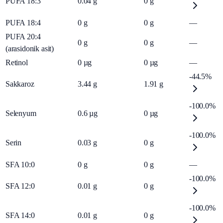
PUFA 18:3
0.04
g
0
g
PUFA 18:4
0
g
0
g
—
PUFA 20:4
0
g
0
g
—
(arasidonik asit)
Retinol
0
µg
0
µg
—
-44.5%
Sakkaroz
3.44
g
1.91
g
-100.0%
Selenyum
0.6
µg
0
µg
-100.0%
Serin
0.03
g
0
g
SFA 10:0
0
g
0
g
—
-100.0%
SFA 12:0
0.01
g
0
g
-100.0%
SFA 14:0
0.01
g
0
g