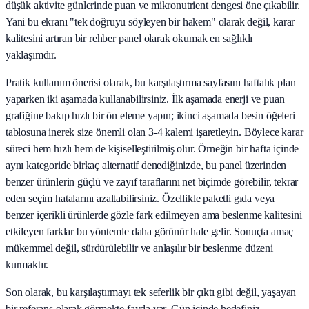
düşük aktivite günlerinde puan ve mikronutrient dengesi öne çıkabilir.
Yani bu ekranı "tek doğruyu söyleyen bir hakem" olarak değil, karar
kalitesini artıran bir rehber panel olarak okumak en sağlıklı
yaklaşımdır.
Pratik kullanım önerisi olarak, bu karşılaştırma sayfasını haftalık plan
yaparken iki aşamada kullanabilirsiniz. İlk aşamada enerji ve puan
grafiğine bakıp hızlı bir ön eleme yapın; ikinci aşamada besin öğeleri
tablosuna inerek size önemli olan 3-4 kalemi işaretleyin. Böylece karar
süreci hem hızlı hem de kişiselleştirilmiş olur. Örneğin bir hafta içinde
aynı kategoride birkaç alternatif denediğinizde, bu panel üzerinden
benzer ürünlerin güçlü ve zayıf taraflarını net biçimde görebilir, tekrar
eden seçim hatalarını azaltabilirsiniz. Özellikle paketli gıda veya
benzer içerikli ürünlerde gözle fark edilmeyen ama beslenme kalitesini
etkileyen farklar bu yöntemle daha görünür hale gelir. Sonuçta amaç
mükemmel değil, sürdürülebilir ve anlaşılır bir beslenme düzeni
kurmaktır.
Son olarak, bu karşılaştırmayı tek seferlik bir çıktı gibi değil, yaşayan
bir referans olarak görmekte fayda var. Gün içinde hedefiniz