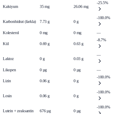
-25.5%
Kalsiyum
35
mg
26.06
mg
-100.0%
Karbonhidrat (farkla)
7.73
g
0
g
Kolesterol
0
mg
0
mg
—
-8.7%
Kül
0.69
g
0.63
g
—
Laktoz
0
g
0.03
g
Likopen
0
µg
0
µg
—
-100.0%
Lizin
0.06
g
0
g
-100.0%
Losin
0.06
g
0
g
-100.0%
Lutein + zeaksantin
676
µg
0
µg