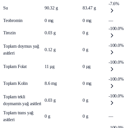
-7.6%
Su
90.32
g
83.47
g
Teobromin
0
mg
0
mg
—
-100.0%
Tirozin
0.03
g
0
g
-100.0%
Toplam doymus yağ
0.12
g
0
g
asitleri
-100.0%
Toplam Folat
11
µg
0
µg
-100.0%
Toplam Kolin
8.6
mg
0
mg
-100.0%
Toplam tekli
0.03
g
0
g
doymamis yağ asitleri
Toplam trans yağ
0
g
0
g
—
asitleri
-100.0%