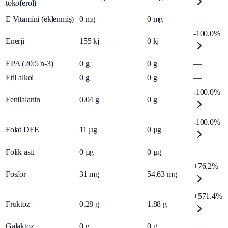
tokoferol)
E Vitamini (eklenmiş)
0
mg
0
mg
—
-100.0%
Enerji
155
kj
0
kj
EPA (20:5 n-3)
0
g
0
g
—
Etil alkol
0
g
0
g
—
-100.0%
Fenilalanin
0.04
g
0
g
-100.0%
Folat DFE
11
µg
0
µg
Folik asit
0
µg
0
µg
—
+76.2%
Fosfor
31
mg
54.63
mg
+571.4%
Fruktoz
0.28
g
1.88
g
Galaktoz
0
g
0
g
—