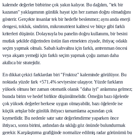
kalemde değerler birbirine çok yakın kalıyor. Bu dağılım, "tek bir
kazanan" yaklaşımının günlük hayat için her zaman doğru olmadığını
gösterir. Gerçekte insanlar tek bir hedefle beslenmez; aynı anda enerji
dengesi, tokluk, sindirim, mikronutrient kalitesi ve bütçe gibi farklı
kriterleri düşünür. Dolayısıyla bu panelin doğru kullanımı, bir besini
mutlak şekilde diğerinden üstün ilan etmekten ziyade, ihtiyaç odaklı
seçim yapmak olmalı. Sabah kahvaltısı için farklı, antrenman öncesi
veya akşam yemeği için farklı seçim yapmak çoğu zaman daha
akıllıca bir stratejidir.
En dikkat çekici farklardan biri "Fruktoz" kaleminde görülüyor. Bu
noktada yüzde fark +571.4% seviyesine ulaşıyor. Yüzde farkların
yüksek olması her zaman otomatik olarak "daha iyi" anlamına gelmez;
burada birim ve hedef birlikte düşünülmelidir. Örneğin bazı öğelerde
çok yüksek değerler herkese uygun olmayabilir, bazı öğelerde ise
küçük artışlar bile günlük ihtiyacı tamamlama açısından çok
kıymetlidir. Bu nedenle satır satır değerlendirme yaparken önce
ihtiyacı, sonra birimi, ardından da sıklığı göz önünde bulundurmak
gerekir. Karşılaştırma grafiğinde normalize edilmiş radar görünümü bu