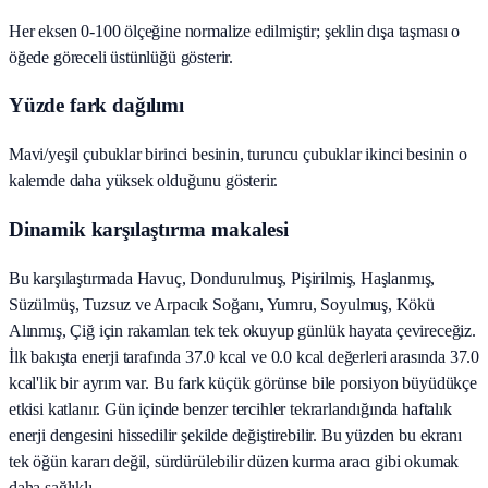
Her eksen 0-100 ölçeğine normalize edilmiştir; şeklin dışa taşması o
öğede göreceli üstünlüğü gösterir.
Yüzde fark dağılımı
Mavi/yeşil çubuklar birinci besinin, turuncu çubuklar ikinci besinin o
kalemde daha yüksek olduğunu gösterir.
Dinamik karşılaştırma makalesi
Bu karşılaştırmada Havuç, Dondurulmuş, Pişirilmiş, Haşlanmış,
Süzülmüş, Tuzsuz ve Arpacık Soğanı, Yumru, Soyulmuş, Kökü
Alınmış, Çiğ için rakamları tek tek okuyup günlük hayata çevireceğiz.
İlk bakışta enerji tarafında 37.0 kcal ve 0.0 kcal değerleri arasında 37.0
kcal'lik bir ayrım var. Bu fark küçük görünse bile porsiyon büyüdükçe
etkisi katlanır. Gün içinde benzer tercihler tekrarlandığında haftalık
enerji dengesini hissedilir şekilde değiştirebilir. Bu yüzden bu ekranı
tek öğün kararı değil, sürdürülebilir düzen kurma aracı gibi okumak
daha sağlıklı.