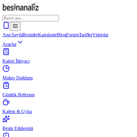
Ana Sayfa
Besinler
Karşılaştır
Blog
Forum
Tarifler
Videolar
Araçlar
Kalori İhtiyacı
Makro Dağılımı
Günlük Referans
Kafein & Uyku
Besin Etkileşimi