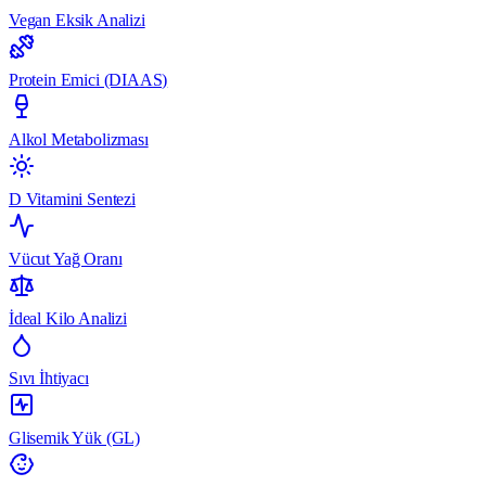
Vegan Eksik Analizi
Protein Emici (DIAAS)
Alkol Metabolizması
D Vitamini Sentezi
Vücut Yağ Oranı
İdeal Kilo Analizi
Sıvı İhtiyacı
Glisemik Yük (GL)