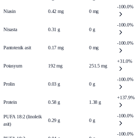
-100.0%
Niasin
0.42
mg
0
mg
-100.0%
Nisasta
0.31
g
0
g
-100.0%
Pantotenik asit
0.17
mg
0
mg
+31.0%
Potasyum
192
mg
251.5
mg
-100.0%
Prolin
0.03
g
0
g
+137.9%
Protein
0.58
g
1.38
g
-100.0%
PUFA 18:2 (linoleik
0.29
g
0
g
asit)
-100.0%