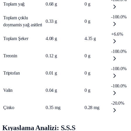
Toplam yağ
0.68
g
0
g
-100.0%
Toplam çoklu
0.33
g
0
g
doymamis yağ asitleri
+6.6%
Toplam Şeker
4.08
g
4.35
g
-100.0%
Treonin
0.12
g
0
g
-100.0%
Triptofan
0.01
g
0
g
-100.0%
Valin
0.04
g
0
g
-20.0%
Çinko
0.35
mg
0.28
mg
Kıyaslama Analizi: S.S.S