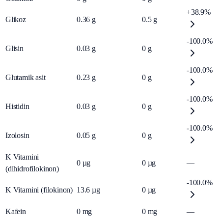
+38.9%
Glikoz
0.36
g
0.5
g
-100.0%
Glisin
0.03
g
0
g
-100.0%
Glutamik asit
0.23
g
0
g
-100.0%
Histidin
0.03
g
0
g
-100.0%
Izolosin
0.05
g
0
g
K Vitamini
0
µg
0
µg
—
(dihidrofilokinon)
-100.0%
K Vitamini (filokinon)
13.6
µg
0
µg
Kafein
0
mg
0
mg
—