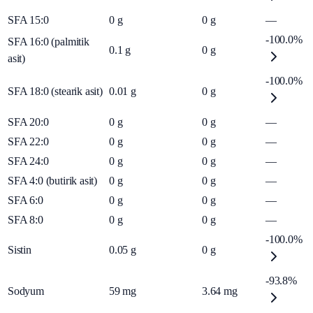
SFA 15:0
0
g
0
g
—
-100.0%
SFA 16:0 (palmitik
0.1
g
0
g
asit)
-100.0%
SFA 18:0 (stearik asit)
0.01
g
0
g
SFA 20:0
0
g
0
g
—
SFA 22:0
0
g
0
g
—
SFA 24:0
0
g
0
g
—
SFA 4:0 (butirik asit)
0
g
0
g
—
SFA 6:0
0
g
0
g
—
SFA 8:0
0
g
0
g
—
-100.0%
Sistin
0.05
g
0
g
-93.8%
Sodyum
59
mg
3.64
mg