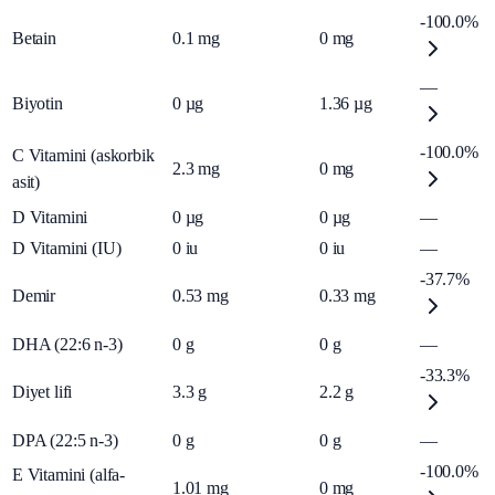
-100.0%
Betain
0.1
mg
0
mg
—
Biyotin
0
µg
1.36
µg
-100.0%
C Vitamini (askorbik
2.3
mg
0
mg
asit)
D Vitamini
0
µg
0
µg
—
D Vitamini (IU)
0
iu
0
iu
—
-37.7%
Demir
0.53
mg
0.33
mg
DHA (22:6 n-3)
0
g
0
g
—
-33.3%
Diyet lifi
3.3
g
2.2
g
DPA (22:5 n-3)
0
g
0
g
—
-100.0%
E Vitamini (alfa-
1.01
mg
0
mg