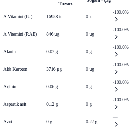
Soğanı - Çiğ
Tuzsuz
-100.0%
A Vitamini (IU)
16928
iu
0
iu
-100.0%
A Vitamini (RAE)
846
µg
0
µg
-100.0%
Alanin
0.07
g
0
g
-100.0%
Alfa Karoten
3716
µg
0
µg
-100.0%
Arjinin
0.06
g
0
g
-100.0%
Aspartik asit
0.12
g
0
g
—
Azot
0
g
0.22
g