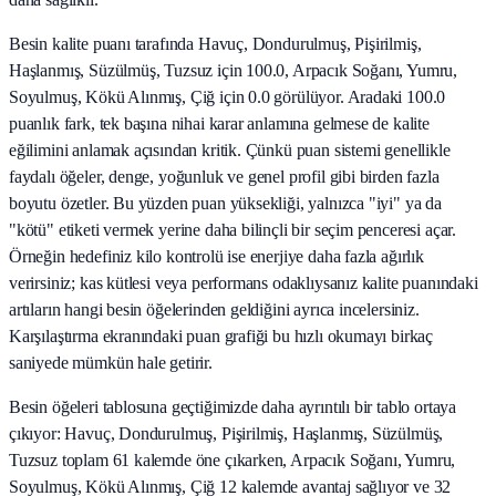
Besin kalite puanı tarafında Havuç, Dondurulmuş, Pişirilmiş,
Haşlanmış, Süzülmüş, Tuzsuz için 100.0, Arpacık Soğanı, Yumru,
Soyulmuş, Kökü Alınmış, Çiğ için 0.0 görülüyor. Aradaki 100.0
puanlık fark, tek başına nihai karar anlamına gelmese de kalite
eğilimini anlamak açısından kritik. Çünkü puan sistemi genellikle
faydalı öğeler, denge, yoğunluk ve genel profil gibi birden fazla
boyutu özetler. Bu yüzden puan yüksekliği, yalnızca "iyi" ya da
"kötü" etiketi vermek yerine daha bilinçli bir seçim penceresi açar.
Örneğin hedefiniz kilo kontrolü ise enerjiye daha fazla ağırlık
verirsiniz; kas kütlesi veya performans odaklıysanız kalite puanındaki
artıların hangi besin öğelerinden geldiğini ayrıca incelersiniz.
Karşılaştırma ekranındaki puan grafiği bu hızlı okumayı birkaç
saniyede mümkün hale getirir.
Besin öğeleri tablosuna geçtiğimizde daha ayrıntılı bir tablo ortaya
çıkıyor: Havuç, Dondurulmuş, Pişirilmiş, Haşlanmış, Süzülmüş,
Tuzsuz toplam 61 kalemde öne çıkarken, Arpacık Soğanı, Yumru,
Soyulmuş, Kökü Alınmış, Çiğ 12 kalemde avantaj sağlıyor ve 32