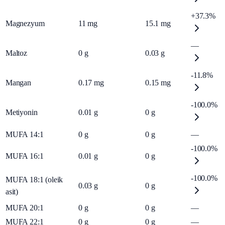
+37.3%
Magnezyum
11
mg
15.1
mg
—
Maltoz
0
g
0.03
g
-11.8%
Mangan
0.17
mg
0.15
mg
-100.0%
Metiyonin
0.01
g
0
g
MUFA 14:1
0
g
0
g
—
-100.0%
MUFA 16:1
0.01
g
0
g
-100.0%
MUFA 18:1 (oleik
0.03
g
0
g
asit)
MUFA 20:1
0
g
0
g
—
MUFA 22:1
0
g
0
g
—