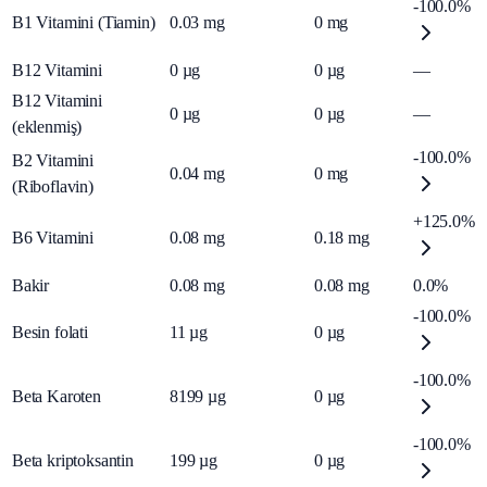
-100.0%
B1 Vitamini (Tiamin)
0.03
mg
0
mg
B12 Vitamini
0
µg
0
µg
—
B12 Vitamini
0
µg
0
µg
—
(eklenmiş)
-100.0%
B2 Vitamini
0.04
mg
0
mg
(Riboflavin)
+125.0%
B6 Vitamini
0.08
mg
0.18
mg
Bakir
0.08
mg
0.08
mg
0.0%
-100.0%
Besin folati
11
µg
0
µg
-100.0%
Beta Karoten
8199
µg
0
µg
-100.0%
Beta kriptoksantin
199
µg
0
µg