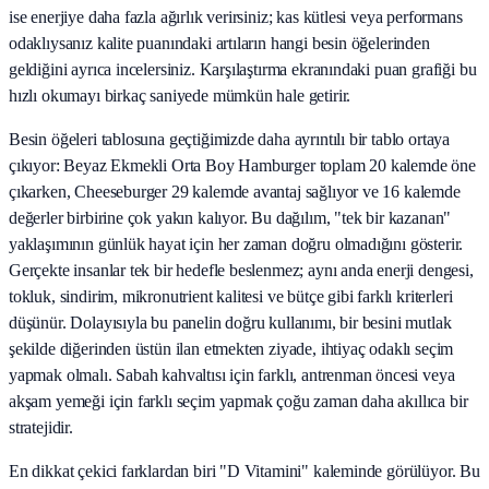
ise enerjiye daha fazla ağırlık verirsiniz; kas kütlesi veya performans
odaklıysanız kalite puanındaki artıların hangi besin öğelerinden
geldiğini ayrıca incelersiniz. Karşılaştırma ekranındaki puan grafiği bu
hızlı okumayı birkaç saniyede mümkün hale getirir.
Besin öğeleri tablosuna geçtiğimizde daha ayrıntılı bir tablo ortaya
çıkıyor: Beyaz Ekmekli Orta Boy Hamburger toplam 20 kalemde öne
çıkarken, Cheeseburger 29 kalemde avantaj sağlıyor ve 16 kalemde
değerler birbirine çok yakın kalıyor. Bu dağılım, "tek bir kazanan"
yaklaşımının günlük hayat için her zaman doğru olmadığını gösterir.
Gerçekte insanlar tek bir hedefle beslenmez; aynı anda enerji dengesi,
tokluk, sindirim, mikronutrient kalitesi ve bütçe gibi farklı kriterleri
düşünür. Dolayısıyla bu panelin doğru kullanımı, bir besini mutlak
şekilde diğerinden üstün ilan etmekten ziyade, ihtiyaç odaklı seçim
yapmak olmalı. Sabah kahvaltısı için farklı, antrenman öncesi veya
akşam yemeği için farklı seçim yapmak çoğu zaman daha akıllıca bir
stratejidir.
En dikkat çekici farklardan biri "D Vitamini" kaleminde görülüyor. Bu