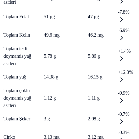
asitleri
-7.8%
Toplam Folat
51
µg
47
µg
-6.9%
Toplam Kolin
49.6
mg
46.2
mg
Toplam tekli
+1.4%
doymamis yağ
5.78
g
5.86
g
asitleri
+12.3%
Toplam yağ
14.38
g
16.15
g
Toplam çoklu
-0.9%
doymamis yağ
1.12
g
1.11
g
asitleri
-0.7%
Toplam Şeker
3
g
2.98
g
-0.3%
Çinko
3.13
mg
3.12
mg