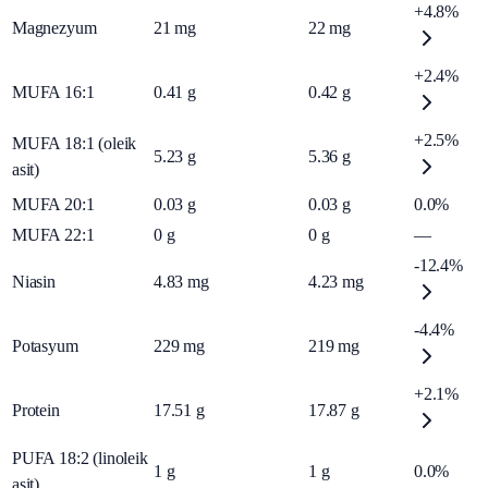
+4.8%
Magnezyum
21
mg
22
mg
+2.4%
MUFA 16:1
0.41
g
0.42
g
+2.5%
MUFA 18:1 (oleik
5.23
g
5.36
g
asit)
MUFA 20:1
0.03
g
0.03
g
0.0%
MUFA 22:1
0
g
0
g
—
-12.4%
Niasin
4.83
mg
4.23
mg
-4.4%
Potasyum
229
mg
219
mg
+2.1%
Protein
17.51
g
17.87
g
PUFA 18:2 (linoleik
1
g
1
g
0.0%
asit)