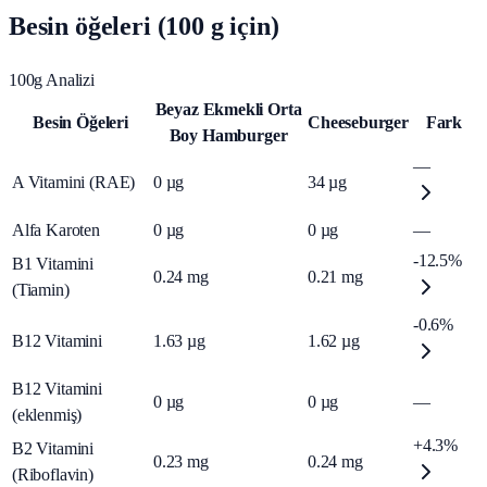
Besin öğeleri (100 g için)
100g Analizi
Beyaz Ekmekli Orta
Besin Öğeleri
Cheeseburger
Fark
Boy Hamburger
—
A Vitamini (RAE)
0
µg
34
µg
Alfa Karoten
0
µg
0
µg
—
-12.5%
B1 Vitamini
0.24
mg
0.21
mg
(Tiamin)
-0.6%
B12 Vitamini
1.63
µg
1.62
µg
B12 Vitamini
0
µg
0
µg
—
(eklenmiş)
+4.3%
B2 Vitamini
0.23
mg
0.24
mg
(Riboflavin)