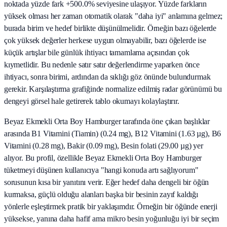
noktada yüzde fark +500.0% seviyesine ulaşıyor. Yüzde farkların
yüksek olması her zaman otomatik olarak "daha iyi" anlamına gelmez;
burada birim ve hedef birlikte düşünülmelidir. Örneğin bazı öğelerde
çok yüksek değerler herkese uygun olmayabilir, bazı öğelerde ise
küçük artışlar bile günlük ihtiyacı tamamlama açısından çok
kıymetlidir. Bu nedenle satır satır değerlendirme yaparken önce
ihtiyacı, sonra birimi, ardından da sıklığı göz önünde bulundurmak
gerekir. Karşılaştırma grafiğinde normalize edilmiş radar görünümü bu
dengeyi görsel hale getirerek tablo okumayı kolaylaştırır.
Beyaz Ekmekli Orta Boy Hamburger tarafında öne çıkan başlıklar
arasında B1 Vitamini (Tiamin) (0.24 mg), B12 Vitamini (1.63 µg), B6
Vitamini (0.28 mg), Bakir (0.09 mg), Besin folati (29.00 µg) yer
alıyor. Bu profil, özellikle Beyaz Ekmekli Orta Boy Hamburger
tüketmeyi düşünen kullanıcıya "hangi konuda artı sağlıyorum"
sorusunun kısa bir yanıtını verir. Eğer hedef daha dengeli bir öğün
kurmaksa, güçlü olduğu alanları başka bir besinin zayıf kaldığı
yönlerle eşleştirmek pratik bir yaklaşımdır. Örneğin bir öğünde enerji
yüksekse, yanına daha hafif ama mikro besin yoğunluğu iyi bir seçim