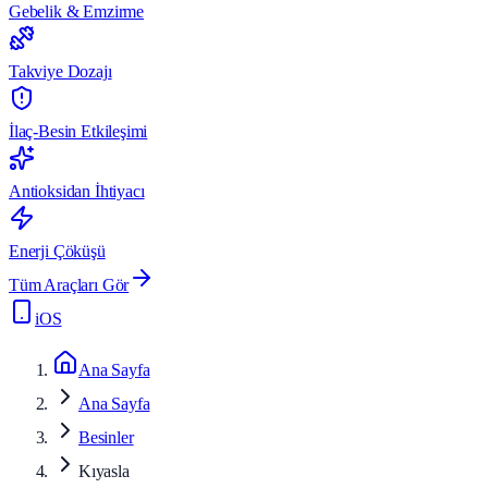
Gebelik & Emzirme
Takviye Dozajı
İlaç-Besin Etkileşimi
Antioksidan İhtiyacı
Enerji Çöküşü
Tüm Araçları Gör
iOS
Ana Sayfa
Ana Sayfa
Besinler
Kıyasla