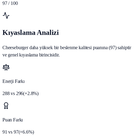
97
/ 100
Kıyaslama Analizi
Cheeseburger daha yüksek bir beslenme kalitesi puanına (97) sahiptir
ve genel kıyaslama birincisidir.
Enerji Farkı
288
vs
296
(
+
2.8
%)
Puan Farkı
91
vs
97
(
+
6.6
%)