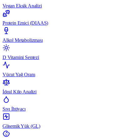
Vegan Eksik Analizi
Protein Emici (DIAAS)
Alkol Metabolizması
D Vitamini Sentezi
Vücut Yağ Oranı
İdeal Kilo Analizi
Sıvı İhtiyacı
Glisemik Yük (GL)