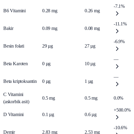
-7.1%
B6 Vitamini
0.28
mg
0.26
mg
-11.1%
Bakir
0.09
mg
0.08
mg
-6.9%
Besin folati
29
µg
27
µg
—
Beta Karoten
0
µg
10
µg
—
Beta kriptoksantin
0
µg
1
µg
C Vitamini
0.5
mg
0.5
mg
0.0%
(askorbik asit)
+500.0%
D Vitamini
0.1
µg
0.6
µg
-10.6%
Demir
2.83
mg
2.53
mg