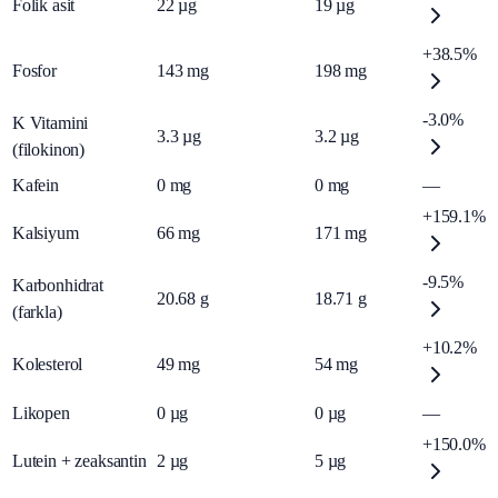
Folik asit
22
µg
19
µg
+38.5%
Fosfor
143
mg
198
mg
-3.0%
K Vitamini
3.3
µg
3.2
µg
(filokinon)
Kafein
0
mg
0
mg
—
+159.1%
Kalsiyum
66
mg
171
mg
-9.5%
Karbonhidrat
20.68
g
18.71
g
(farkla)
+10.2%
Kolesterol
49
mg
54
mg
Likopen
0
µg
0
µg
—
+150.0%
Lutein + zeaksantin
2
µg
5
µg