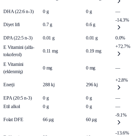
DHA (22:6 n-3)
0
g
0
g
—
-14.3%
Diyet lifi
0.7
g
0.6
g
DPA (22:5 n-3)
0.01
g
0.01
g
0.0%
+72.7%
E Vitamini (alfa-
0.11
mg
0.19
mg
tokoferol)
E Vitamini
0
mg
0
mg
—
(eklenmiş)
+2.8%
Enerji
288
kj
296
kj
EPA (20:5 n-3)
0
g
0
g
—
Etil alkol
0
g
0
g
—
-9.1%
Folat DFE
66
µg
60
µg
-13.6%