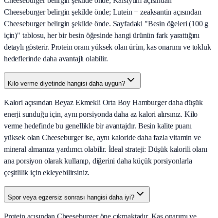
Cheeseburger belirgin şekilde önde; Kalsiyum açısından
Cheeseburger belirgin şekilde önde; Lutein + zeaksantin açısından
Cheeseburger belirgin şekilde önde. Sayfadaki "Besin öğeleri (100 g
için)" tablosu, her bir besin öğesinde hangi ürünün fark yarattığını
detaylı gösterir. Protein oranı yüksek olan ürün, kas onarımı ve tokluk
hedeflerinde daha avantajlı olabilir.
Kilo verme diyetinde hangisi daha uygun?
Kalori açısından Beyaz Ekmekli Orta Boy Hamburger daha düşük
enerji sunduğu için, aynı porsiyonda daha az kalori alırsınız. Kilo
verme hedefinde bu genellikle bir avantajdır. Besin kalite puanı
yüksek olan Cheeseburger ise, aynı kaloride daha fazla vitamin ve
mineral almanıza yardımcı olabilir. İdeal strateji: Düşük kalorili olanı
ana porsiyon olarak kullanıp, diğerini daha küçük porsiyonlarla
çeşitlilik için ekleyebilirsiniz.
Spor veya egzersiz sonrası hangisi daha iyi?
Protein açısından Cheeseburger öne çıkmaktadır. Kas onarımı ve