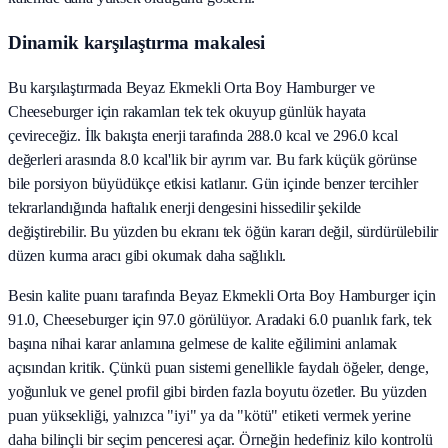
Dinamik karşılaştırma makalesi
Bu karşılaştırmada Beyaz Ekmekli Orta Boy Hamburger ve
Cheeseburger için rakamları tek tek okuyup günlük hayata
çevireceğiz. İlk bakışta enerji tarafında 288.0 kcal ve 296.0 kcal
değerleri arasında 8.0 kcal'lik bir ayrım var. Bu fark küçük görünse
bile porsiyon büyüdükçe etkisi katlanır. Gün içinde benzer tercihler
tekrarlandığında haftalık enerji dengesini hissedilir şekilde
değiştirebilir. Bu yüzden bu ekranı tek öğün kararı değil, sürdürülebilir
düzen kurma aracı gibi okumak daha sağlıklı.
Besin kalite puanı tarafında Beyaz Ekmekli Orta Boy Hamburger için
91.0, Cheeseburger için 97.0 görülüyor. Aradaki 6.0 puanlık fark, tek
başına nihai karar anlamına gelmese de kalite eğilimini anlamak
açısından kritik. Çünkü puan sistemi genellikle faydalı öğeler, denge,
yoğunluk ve genel profil gibi birden fazla boyutu özetler. Bu yüzden
puan yüksekliği, yalnızca "iyi" ya da "kötü" etiketi vermek yerine
daha bilinçli bir seçim penceresi açar. Örneğin hedefiniz kilo kontrolü