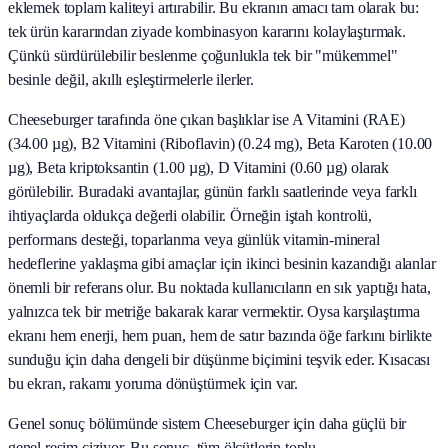
eklemek toplam kaliteyi artırabilir. Bu ekranın amacı tam olarak bu:
tek ürün kararından ziyade kombinasyon kararını kolaylaştırmak.
Çünkü sürdürülebilir beslenme çoğunlukla tek bir "mükemmel"
besinle değil, akıllı eşleştirmelerle ilerler.
Cheeseburger tarafında öne çıkan başlıklar ise A Vitamini (RAE)
(34.00 µg), B2 Vitamini (Riboflavin) (0.24 mg), Beta Karoten (10.00
µg), Beta kriptoksantin (1.00 µg), D Vitamini (0.60 µg) olarak
görülebilir. Buradaki avantajlar, günün farklı saatlerinde veya farklı
ihtiyaçlarda oldukça değerli olabilir. Örneğin iştah kontrolü,
performans desteği, toparlanma veya günlük vitamin-mineral
hedeflerine yaklaşma gibi amaçlar için ikinci besinin kazandığı alanlar
önemli bir referans olur. Bu noktada kullanıcıların en sık yaptığı hata,
yalnızca tek bir metriğe bakarak karar vermektir. Oysa karşılaştırma
ekranı hem enerji, hem puan, hem de satır bazında öğe farkını birlikte
sunduğu için daha dengeli bir düşünme biçimini teşvik eder. Kısacası
bu ekran, rakamı yoruma dönüştürmek için var.
Genel sonuç bölümünde sistem Cheeseburger için daha güçlü bir
genel resim çiziyor. Bu sonuç, tüm ölçütlerin toplu