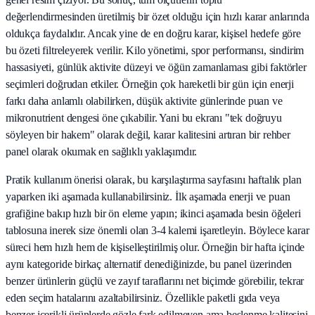
değerlendirmesinden üretilmiş bir özet olduğu için hızlı karar anlarında
oldukça faydalıdır. Ancak yine de en doğru karar, kişisel hedefe göre
bu özeti filtreleyerek verilir. Kilo yönetimi, spor performansı, sindirim
hassasiyeti, günlük aktivite düzeyi ve öğün zamanlaması gibi faktörler
seçimleri doğrudan etkiler. Örneğin çok hareketli bir gün için enerji
farkı daha anlamlı olabilirken, düşük aktivite günlerinde puan ve
mikronutrient dengesi öne çıkabilir. Yani bu ekranı "tek doğruyu
söyleyen bir hakem" olarak değil, karar kalitesini artıran bir rehber
panel olarak okumak en sağlıklı yaklaşımdır.
Pratik kullanım önerisi olarak, bu karşılaştırma sayfasını haftalık plan
yaparken iki aşamada kullanabilirsiniz. İlk aşamada enerji ve puan
grafiğine bakıp hızlı bir ön eleme yapın; ikinci aşamada besin öğeleri
tablosuna inerek size önemli olan 3-4 kalemi işaretleyin. Böylece karar
süreci hem hızlı hem de kişiselleştirilmiş olur. Örneğin bir hafta içinde
aynı kategoride birkaç alternatif denediğinizde, bu panel üzerinden
benzer ürünlerin güçlü ve zayıf taraflarını net biçimde görebilir, tekrar
eden seçim hatalarını azaltabilirsiniz. Özellikle paketli gıda veya
benzer içerikli ürünlerde gözle fark edilmeyen ama beslenme kalitesini