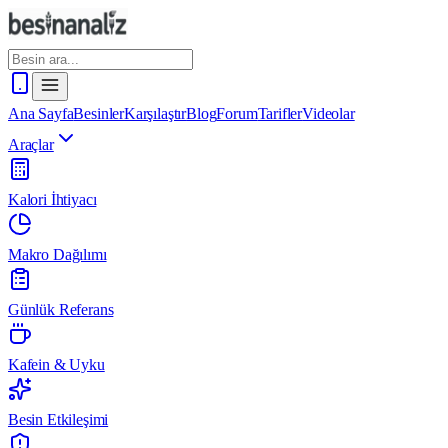
Ana Sayfa
Besinler
Karşılaştır
Blog
Forum
Tarifler
Videolar
Araçlar
Kalori İhtiyacı
Makro Dağılımı
Günlük Referans
Kafein & Uyku
Besin Etkileşimi