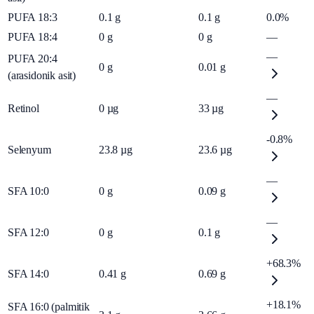
PUFA 18:3
0.1
g
0.1
g
0.0%
PUFA 18:4
0
g
0
g
—
—
PUFA 20:4
0
g
0.01
g
(arasidonik asit)
—
Retinol
0
µg
33
µg
-0.8%
Selenyum
23.8
µg
23.6
µg
—
SFA 10:0
0
g
0.09
g
—
SFA 12:0
0
g
0.1
g
+68.3%
SFA 14:0
0.41
g
0.69
g
+18.1%
SFA 16:0 (palmitik