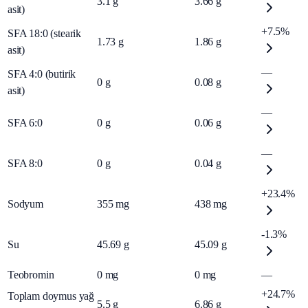
3.1
g
3.66
g
asit)
+7.5%
SFA 18:0 (stearik
1.73
g
1.86
g
asit)
—
SFA 4:0 (butirik
0
g
0.08
g
asit)
—
SFA 6:0
0
g
0.06
g
—
SFA 8:0
0
g
0.04
g
+23.4%
Sodyum
355
mg
438
mg
-1.3%
Su
45.69
g
45.09
g
Teobromin
0
mg
0
mg
—
+24.7%
Toplam doymus yağ
5.5
g
6.86
g