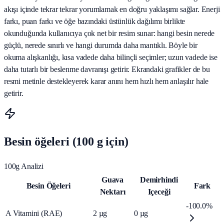
akışı içinde tekrar tekrar yorumlamak en doğru yaklaşımı sağlar. Enerji
farkı, puan farkı ve öğe bazındaki üstünlük dağılımı birlikte
okunduğunda kullanıcıya çok net bir resim sunar: hangi besin nerede
güçlü, nerede sınırlı ve hangi durumda daha mantıklı. Böyle bir
okuma alışkanlığı, kısa vadede daha bilinçli seçimler; uzun vadede ise
daha tutarlı bir beslenme davranışı getirir. Ekrandaki grafikler de bu
resmi metinle destekleyerek karar anını hem hızlı hem anlaşılır hale
getirir.
Besin öğeleri (100 g için)
100g Analizi
Guava
Demirhindi
Besin Öğeleri
Fark
Nektarı
Içeceği
-100.0%
A Vitamini (RAE)
2
µg
0
µg