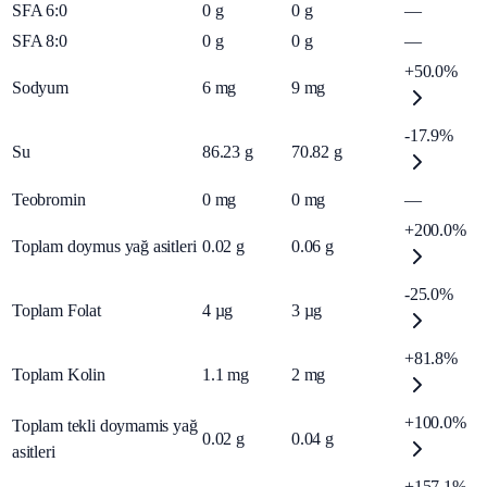
SFA 6:0
0
g
0
g
—
SFA 8:0
0
g
0
g
—
+50.0%
Sodyum
6
mg
9
mg
-17.9%
Su
86.23
g
70.82
g
Teobromin
0
mg
0
mg
—
+200.0%
Toplam doymus yağ asitleri
0.02
g
0.06
g
-25.0%
Toplam Folat
4
µg
3
µg
+81.8%
Toplam Kolin
1.1
mg
2
mg
+100.0%
Toplam tekli doymamis yağ
0.02
g
0.04
g
asitleri
+157.1%