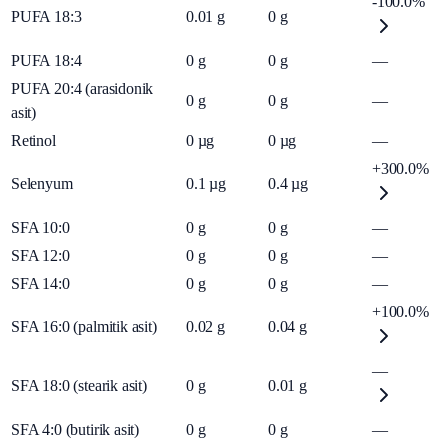
-100.0%
PUFA 18:3
0.01
g
0
g
PUFA 18:4
0
g
0
g
—
PUFA 20:4 (arasidonik
0
g
0
g
—
asit)
Retinol
0
µg
0
µg
—
+300.0%
Selenyum
0.1
µg
0.4
µg
SFA 10:0
0
g
0
g
—
SFA 12:0
0
g
0
g
—
SFA 14:0
0
g
0
g
—
+100.0%
SFA 16:0 (palmitik asit)
0.02
g
0.04
g
—
SFA 18:0 (stearik asit)
0
g
0.01
g
SFA 4:0 (butirik asit)
0
g
0
g
—