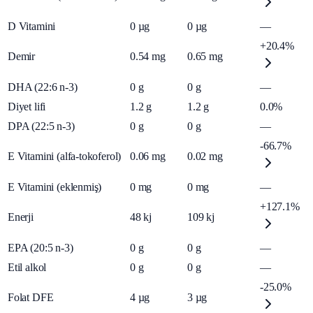
D Vitamini
0
µg
0
µg
—
+20.4%
Demir
0.54
mg
0.65
mg
DHA (22:6 n-3)
0
g
0
g
—
Diyet lifi
1.2
g
1.2
g
0.0%
DPA (22:5 n-3)
0
g
0
g
—
-66.7%
E Vitamini (alfa-tokoferol)
0.06
mg
0.02
mg
E Vitamini (eklenmiş)
0
mg
0
mg
—
+127.1%
Enerji
48
kj
109
kj
EPA (20:5 n-3)
0
g
0
g
—
Etil alkol
0
g
0
g
—
-25.0%
Folat DFE
4
µg
3
µg