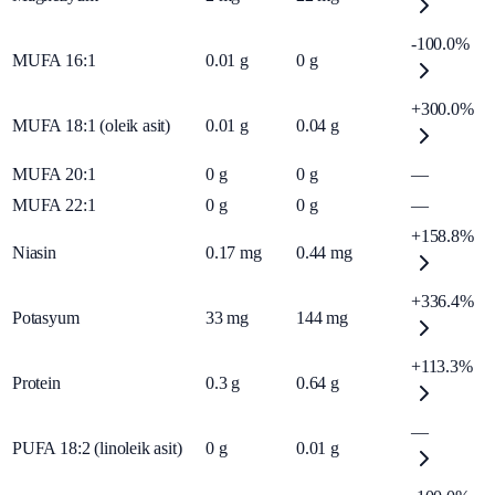
-100.0%
MUFA 16:1
0.01
g
0
g
+300.0%
MUFA 18:1 (oleik asit)
0.01
g
0.04
g
MUFA 20:1
0
g
0
g
—
MUFA 22:1
0
g
0
g
—
+158.8%
Niasin
0.17
mg
0.44
mg
+336.4%
Potasyum
33
mg
144
mg
+113.3%
Protein
0.3
g
0.64
g
—
PUFA 18:2 (linoleik asit)
0
g
0.01
g