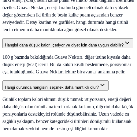
farkı enerji (kcal), besin kalite puanı ve mikro besin dağılımı üzerinden
özetler. Guava Nektarı, enerji tarafında göreceli olarak daha yüksek
değer gösterirken iki ürün de besin kalite puanı açısından benzer
seviyededir. Detay kartları ve grafikler, hangi durumda hangi ürünü
tercih etmenin daha mantıklı olacağını görsel olarak destekler.
Hangisi daha düşük kalori içeriyor ve diyet için daha uygun olabilir?
100 g bazında bakıldığında Guava Nektarı, diğer ürüne kıyasla daha
düşük enerji (kcal) içerir. Bu da kalori kısıtlı beslenmede, porsiyonlar
eşit tutulduğunda Guava Nektarı lehine bir avantaj anlamına gelir.
Hangi durumda hangisini seçmek daha mantıklı olur?
Günlük toplam kalori alımını düşük tutmak istiyorsanız, enerji değeri
daha düşük olan ürünü ana tercih olarak kullanıp, diğerini daha küçük
porsiyonlarla destekleyici rolünde düşünebilirsiniz. Uzun vadede en
sağlıklı yaklaşım, benzer kategorideki ürünleri dönüşümlü kullanarak
hem damak zevkini hem de besin çeşitliliğini korumaktır.