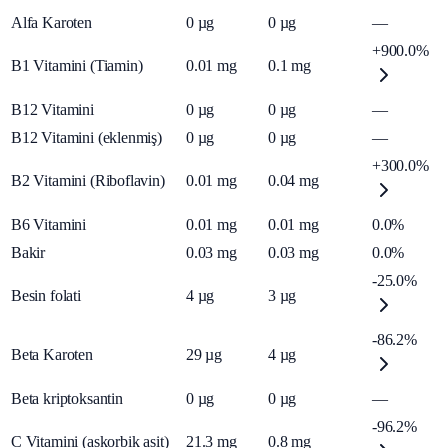
Alfa Karoten
0
µg
0
µg
—
+900.0%
B1 Vitamini (Tiamin)
0.01
mg
0.1
mg
B12 Vitamini
0
µg
0
µg
—
B12 Vitamini (eklenmiş)
0
µg
0
µg
—
+300.0%
B2 Vitamini (Riboflavin)
0.01
mg
0.04
mg
B6 Vitamini
0.01
mg
0.01
mg
0.0%
Bakir
0.03
mg
0.03
mg
0.0%
-25.0%
Besin folati
4
µg
3
µg
-86.2%
Beta Karoten
29
µg
4
µg
Beta kriptoksantin
0
µg
0
µg
—
-96.2%
C Vitamini (askorbik asit)
21.3
mg
0.8
mg