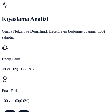
Kıyaslama Analizi
Guava Nektarı ve Demirhindi Içeceği aynı beslenme puanına (100)
sahiptir.
Enerji Farkı
48
vs
109
(
+
127.1
%)
Puan Farkı
100
vs
100
(
0.0
%)