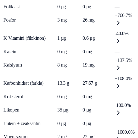
Folik asit
0
µg
0
µg
—
+766.7%
Fosfor
3
mg
26
mg
-40.0%
K Vitamini (filokinon)
1
µg
0.6
µg
Kafein
0
mg
0
mg
—
+137.5%
Kalsiyum
8
mg
19
mg
+108.0%
Karbonhidrat (farkla)
13.3
g
27.67
g
Kolesterol
0
mg
0
mg
—
-100.0%
Likopen
35
µg
0
µg
Lutein + zeaksantin
0
µg
0
µg
—
+1000.0%
Magnezyum
2
mg
22
mg