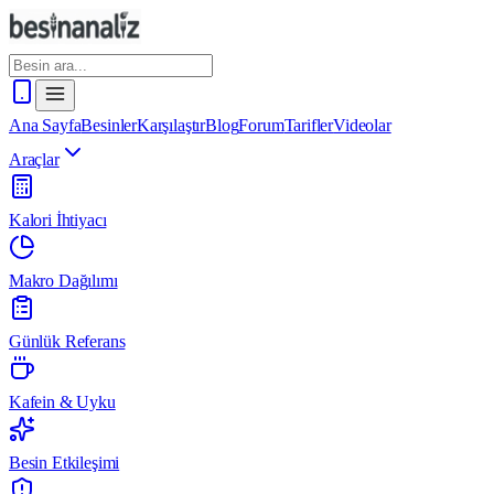
Ana Sayfa
Besinler
Karşılaştır
Blog
Forum
Tarifler
Videolar
Araçlar
Kalori İhtiyacı
Makro Dağılımı
Günlük Referans
Kafein & Uyku
Besin Etkileşimi