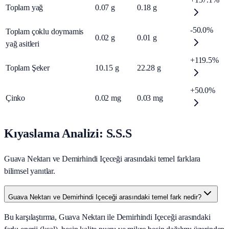
Toplam yağ
0.07
g
0.18
g
-50.0%
Toplam çoklu doymamis
0.02
g
0.01
g
yağ asitleri
+119.5%
Toplam Şeker
10.15
g
22.28
g
+50.0%
Çinko
0.02
mg
0.03
mg
Kıyaslama Analizi: S.S.S
Guava Nektarı ve Demirhindi Içeceği arasındaki temel farklara
bilimsel yanıtlar.
Guava Nektarı ve Demirhindi Içeceği arasındaki temel fark nedir?
Bu karşılaştırma, Guava Nektarı ile Demirhindi Içeceği arasındaki