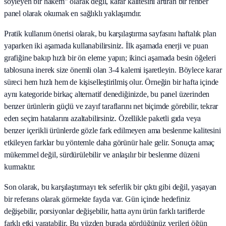
söyleyen bir hakem" olarak değil, karar kalitesini artıran bir rehber
panel olarak okumak en sağlıklı yaklaşımdır.
Pratik kullanım önerisi olarak, bu karşılaştırma sayfasını haftalık plan
yaparken iki aşamada kullanabilirsiniz. İlk aşamada enerji ve puan
grafiğine bakıp hızlı bir ön eleme yapın; ikinci aşamada besin öğeleri
tablosuna inerek size önemli olan 3-4 kalemi işaretleyin. Böylece karar
süreci hem hızlı hem de kişiselleştirilmiş olur. Örneğin bir hafta içinde
aynı kategoride birkaç alternatif denediğinizde, bu panel üzerinden
benzer ürünlerin güçlü ve zayıf taraflarını net biçimde görebilir, tekrar
eden seçim hatalarını azaltabilirsiniz. Özellikle paketli gıda veya
benzer içerikli ürünlerde gözle fark edilmeyen ama beslenme kalitesini
etkileyen farklar bu yöntemle daha görünür hale gelir. Sonuçta amaç
mükemmel değil, sürdürülebilir ve anlaşılır bir beslenme düzeni
kurmaktır.
Son olarak, bu karşılaştırmayı tek seferlik bir çıktı gibi değil, yaşayan
bir referans olarak görmekte fayda var. Gün içinde hedefiniz
değişebilir, porsiyonlar değişebilir, hatta aynı ürün farklı tariflerde
farklı etki yaratabilir. Bu yüzden burada gördüğünüz verileri öğün