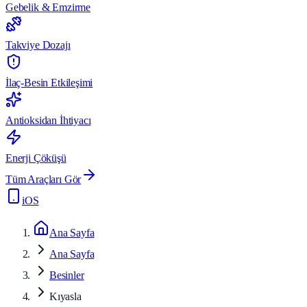
Gebelik & Emzirme
Takviye Dozajı
İlaç-Besin Etkileşimi
Antioksidan İhtiyacı
Enerji Çöküşü
Tüm Araçları Gör
iOS
Ana Sayfa
Ana Sayfa
Besinler
Kıyasla