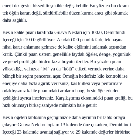
enerji dengesini hissedilir şekilde değiştirebilir. Bu yüzden bu ekranı
tek öğün kararı değil, sürdürülebilir düzen kurma aracı gibi okumak
daha sağlıklı.
Besin kalite puanı tarafında Guava Nektarı için 100.0, Demirhindi
Içeceği için 100.0 görülüyor. Aradaki 0.0 puanlık fark, tek başına
nihai karar anlamına gelmese de kalite eğilimini anlamak açısından
kritik. Çünkü puan sistemi genellikle faydalı öğeler, denge, yoğunluk
ve genel profil gibi birden fazla boyutu özetler. Bu yüzden puan
yüksekliği, yalnızca "iyi" ya da "kötü" etiketi vermek yerine daha
bilinçli bir seçim penceresi açar. Örneğin hedefiniz kilo kontrolü ise
enerjiye daha fazla ağırlık verirsiniz; kas kütlesi veya performans
odaklıysanız kalite puanındaki artıların hangi besin öğelerinden
geldiğini ayrıca incelersiniz. Karşılaştırma ekranındaki puan grafiği bu
hızlı okumayı birkaç saniyede mümkün hale getirir.
Besin öğeleri tablosuna geçtiğimizde daha ayrıntılı bir tablo ortaya
çıkıyor: Guava Nektarı toplam 13 kalemde öne çıkarken, Demirhindi
Içeceği 23 kalemde avantaj sağlıyor ve 29 kalemde değerler birbirine