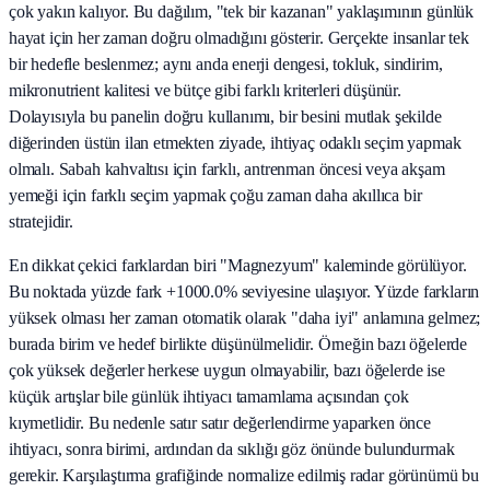
çok yakın kalıyor. Bu dağılım, "tek bir kazanan" yaklaşımının günlük
hayat için her zaman doğru olmadığını gösterir. Gerçekte insanlar tek
bir hedefle beslenmez; aynı anda enerji dengesi, tokluk, sindirim,
mikronutrient kalitesi ve bütçe gibi farklı kriterleri düşünür.
Dolayısıyla bu panelin doğru kullanımı, bir besini mutlak şekilde
diğerinden üstün ilan etmekten ziyade, ihtiyaç odaklı seçim yapmak
olmalı. Sabah kahvaltısı için farklı, antrenman öncesi veya akşam
yemeği için farklı seçim yapmak çoğu zaman daha akıllıca bir
stratejidir.
En dikkat çekici farklardan biri "Magnezyum" kaleminde görülüyor.
Bu noktada yüzde fark +1000.0% seviyesine ulaşıyor. Yüzde farkların
yüksek olması her zaman otomatik olarak "daha iyi" anlamına gelmez;
burada birim ve hedef birlikte düşünülmelidir. Örneğin bazı öğelerde
çok yüksek değerler herkese uygun olmayabilir, bazı öğelerde ise
küçük artışlar bile günlük ihtiyacı tamamlama açısından çok
kıymetlidir. Bu nedenle satır satır değerlendirme yaparken önce
ihtiyacı, sonra birimi, ardından da sıklığı göz önünde bulundurmak
gerekir. Karşılaştırma grafiğinde normalize edilmiş radar görünümü bu