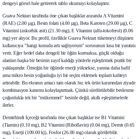
dengeyi görsel hale getirerek tablo okumayı kolaylaştırır.
Guava Nektarı tarafında öne çıkan başlıklar arasında A Vitamini
(RAE) (2.00 µg), Besin folati (4.00 µg), Beta Karoten (29.00 µg), C
Vitamini (askorbik asit) (21.30 mg), E Vitamini (alfa-tokoferol) (0.06
mg) yer alıyor. Bu profil, özellikle Guava Nektarı tüketmeyi düşünen
kullanıcıya "hangi konuda artı sağlıyorum" sorusunun kısa bir yanıtını
verir. Eğer hedef daha dengeli bir öğün kurmaksa, güçlü olduğu
alanları başka bir besinin zayıf kaldığı yönlerle eşleştirmek pratik bir
yaklaşımdır. Örneğin bir öğünde enerji yüksekse, yanına daha hafif
ama mikro besin yoğunluğu iyi bir seçim eklemek toplam kaliteyi
artırabilir. Bu ekranın amacı tam olarak bu: tek ürün kararından ziyade
kombinasyon kararını kolaylaştırmak. Çünkü sürdürülebilir beslenme
çoğunlukla tek bir "mükemmel" besinle değil, akıllı eşleştirmelerle
ilerler.
Demirhindi Içeceği tarafında öne çıkan başlıklar ise B1 Vitamini
(Tiamin) (0.10 mg), B2 Vitamini (Riboflavin) (0.04 mg), Demir (0.65
mg), Enerji (109.00 kj), Fosfor (26.00 mg) olarak görülebilir.