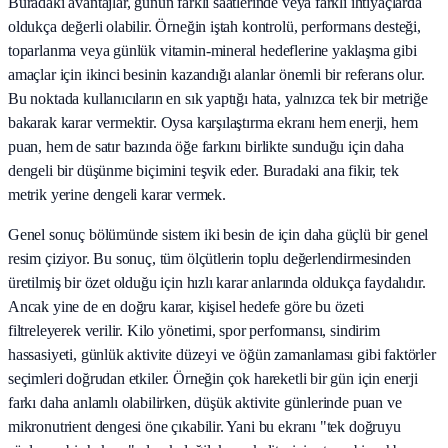
Buradaki avantajlar, günün farklı saatlerinde veya farklı ihtiyaçlarda
oldukça değerli olabilir. Örneğin iştah kontrolü, performans desteği,
toparlanma veya günlük vitamin-mineral hedeflerine yaklaşma gibi
amaçlar için ikinci besinin kazandığı alanlar önemli bir referans olur.
Bu noktada kullanıcıların en sık yaptığı hata, yalnızca tek bir metriğe
bakarak karar vermektir. Oysa karşılaştırma ekranı hem enerji, hem
puan, hem de satır bazında öğe farkını birlikte sunduğu için daha
dengeli bir düşünme biçimini teşvik eder. Buradaki ana fikir, tek
metrik yerine dengeli karar vermek.
Genel sonuç bölümünde sistem iki besin de için daha güçlü bir genel
resim çiziyor. Bu sonuç, tüm ölçütlerin toplu değerlendirmesinden
üretilmiş bir özet olduğu için hızlı karar anlarında oldukça faydalıdır.
Ancak yine de en doğru karar, kişisel hedefe göre bu özeti
filtreleyerek verilir. Kilo yönetimi, spor performansı, sindirim
hassasiyeti, günlük aktivite düzeyi ve öğün zamanlaması gibi faktörler
seçimleri doğrudan etkiler. Örneğin çok hareketli bir gün için enerji
farkı daha anlamlı olabilirken, düşük aktivite günlerinde puan ve
mikronutrient dengesi öne çıkabilir. Yani bu ekranı "tek doğruyu