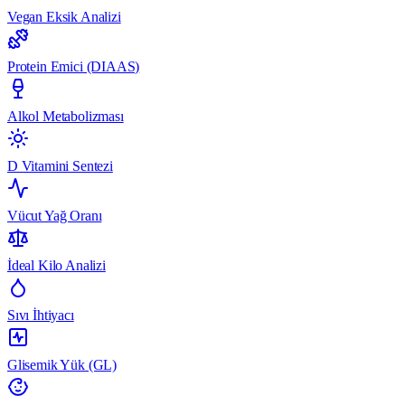
Vegan Eksik Analizi
Protein Emici (DIAAS)
Alkol Metabolizması
D Vitamini Sentezi
Vücut Yağ Oranı
İdeal Kilo Analizi
Sıvı İhtiyacı
Glisemik Yük (GL)