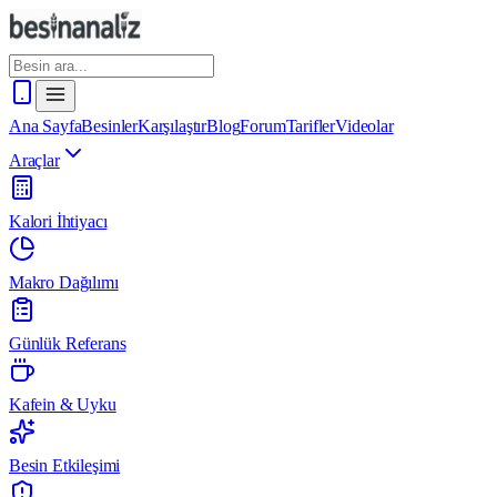
Ana Sayfa
Besinler
Karşılaştır
Blog
Forum
Tarifler
Videolar
Araçlar
Kalori İhtiyacı
Makro Dağılımı
Günlük Referans
Kafein & Uyku
Besin Etkileşimi