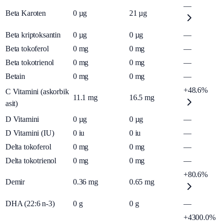
—
Beta Karoten
0
µg
21
µg
Beta kriptoksantin
0
µg
0
µg
—
Beta tokoferol
0
mg
0
mg
—
Beta tokotrienol
0
mg
0
mg
—
Betain
0
mg
0
mg
—
+48.6%
C Vitamini (askorbik
11.1
mg
16.5
mg
asit)
D Vitamini
0
µg
0
µg
—
D Vitamini (IU)
0
iu
0
iu
—
Delta tokoferol
0
mg
0
mg
—
Delta tokotrienol
0
mg
0
mg
—
+80.6%
Demir
0.36
mg
0.65
mg
DHA (22:6 n-3)
0
g
0
g
—
+4300.0%