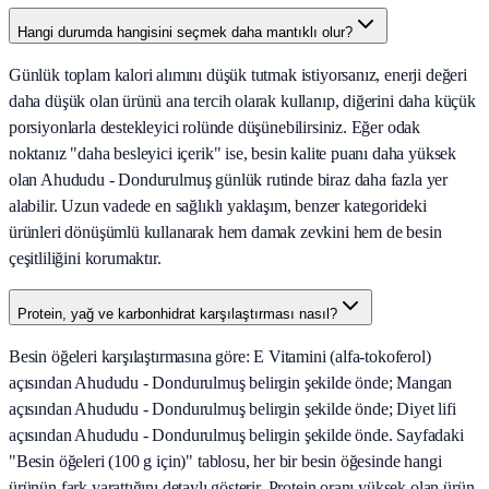
Hangi durumda hangisini seçmek daha mantıklı olur?
Günlük toplam kalori alımını düşük tutmak istiyorsanız, enerji değeri
daha düşük olan ürünü ana tercih olarak kullanıp, diğerini daha küçük
porsiyonlarla destekleyici rolünde düşünebilirsiniz. Eğer odak
noktanız "daha besleyici içerik" ise, besin kalite puanı daha yüksek
olan Ahududu - Dondurulmuş günlük rutinde biraz daha fazla yer
alabilir. Uzun vadede en sağlıklı yaklaşım, benzer kategorideki
ürünleri dönüşümlü kullanarak hem damak zevkini hem de besin
çeşitliliğini korumaktır.
Protein, yağ ve karbonhidrat karşılaştırması nasıl?
Besin öğeleri karşılaştırmasına göre: E Vitamini (alfa-tokoferol)
açısından Ahududu - Dondurulmuş belirgin şekilde önde; Mangan
açısından Ahududu - Dondurulmuş belirgin şekilde önde; Diyet lifi
açısından Ahududu - Dondurulmuş belirgin şekilde önde. Sayfadaki
"Besin öğeleri (100 g için)" tablosu, her bir besin öğesinde hangi
ürünün fark yarattığını detaylı gösterir. Protein oranı yüksek olan ürün,