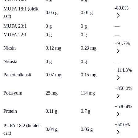
-80.0%
MUFA 18:1 (oleik
0.05
g
0.01
g
asit)
MUFA 20:1
0
g
0
g
—
MUFA 22:1
0
g
0
g
—
+91.7%
Niasin
0.12
mg
0.23
mg
Nisasta
0
g
0
g
—
+114.3%
Pantotenik asit
0.07
mg
0.15
mg
+356.0%
Potasyum
25
mg
114
mg
+536.4%
Protein
0.11
g
0.7
g
+50.0%
PUFA 18:2 (linoleik
0.04
g
0.06
g
asit)