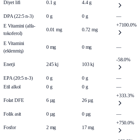
Diyet lifi
0.1
g
4.4
g
DPA (22:5 n-3)
0
g
0
g
—
+7100.0%
E Vitamini (alfa-
0.01
mg
0.72
mg
tokoferol)
E Vitamini
0
mg
0
mg
—
(eklenmiş)
-58.0%
Enerji
245
kj
103
kj
EPA (20:5 n-3)
0
g
0
g
—
Etil alkol
0
g
0
g
—
+333.3%
Folat DFE
6
µg
26
µg
Folik asit
0
µg
0
µg
—
+750.0%
Fosfor
2
mg
17
mg