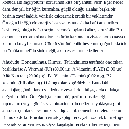
konuda artı sağlıyorum" sorusunun kısa bir yanıtını verir. Eğer hedef
daha dengeli bir öğün kurmaksa, güçlü olduğu alanları başka bir
besinin zayıf kaldığı yönlerle eşleştirmek pratik bir yaklaşımdır.
Örneğin bir öğünde enerji yüksekse, yanına daha hafif ama mikro
besin yoğunluğu iyi bir seçim eklemek toplam kaliteyi artırabilir. Bu
ekranın amacı tam olarak bu: tek ürün kararından ziyade kombinasyon
kararını kolaylaştırmak. Çünkü sürdürülebilir beslenme çoğunlukla tek
bir "mükemmel" besinle değil, akıllı eşleştirmelerle ilerler.
Ahududu, Dondurulmuş, Kırmızı, Tatlandırılmış tarafında öne çıkan
başlıklar ise A Vitamini (IU) (60.00 iu), A Vitamini (RAE) (3.00 µg),
Alfa Karoten (29.00 µg), B1 Vitamini (Tiamin) (0.02 mg), B2
Vitamini (Riboflavin) (0.04 mg) olarak görülebilir. Buradaki
avantajlar, günün farklı saatlerinde veya farklı ihtiyaçlarda oldukça
değerli olabilir. Örneğin iştah kontrolü, performans desteği,
toparlanma veya günlük vitamin-mineral hedeflerine yaklaşma gibi
amaçlar için ikinci besinin kazandığı alanlar önemli bir referans olur.
Bu noktada kullanıcıların en sık yaptığı hata, yalnızca tek bir metriğe
bakarak karar vermektir. Oysa karşılaştırma ekranı hem enerji, hem