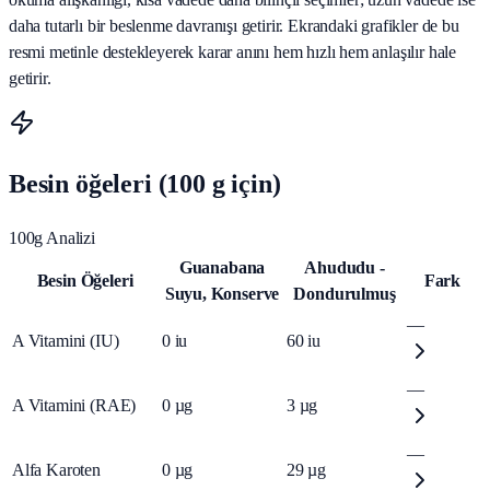
daha tutarlı bir beslenme davranışı getirir. Ekrandaki grafikler de bu
resmi metinle destekleyerek karar anını hem hızlı hem anlaşılır hale
getirir.
Besin öğeleri (100 g için)
100g Analizi
Guanabana
Ahududu -
Besin Öğeleri
Fark
Suyu, Konserve
Dondurulmuş
—
A Vitamini (IU)
0
iu
60
iu
—
A Vitamini (RAE)
0
µg
3
µg
—
Alfa Karoten
0
µg
29
µg