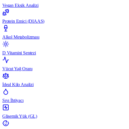
Vegan Eksik Analizi
Protein Emici (DIAAS)
Alkol Metabolizması
D Vitamini Sentezi
Vücut Yağ Oranı
İdeal Kilo Analizi
Sıvı İhtiyacı
Glisemik Yük (GL)