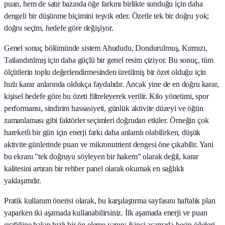
puan, hem de satır bazında öğe farkını birlikte sunduğu için daha
dengeli bir düşünme biçimini teşvik eder. Özetle tek bir doğru yok;
doğru seçim, hedefe göre değişiyor.
Genel sonuç bölümünde sistem Ahududu, Dondurulmuş, Kırmızı,
Tatlandırılmış için daha güçlü bir genel resim çiziyor. Bu sonuç, tüm
ölçütlerin toplu değerlendirmesinden üretilmiş bir özet olduğu için
hızlı karar anlarında oldukça faydalıdır. Ancak yine de en doğru karar,
kişisel hedefe göre bu özeti filtreleyerek verilir. Kilo yönetimi, spor
performansı, sindirim hassasiyeti, günlük aktivite düzeyi ve öğün
zamanlaması gibi faktörler seçimleri doğrudan etkiler. Örneğin çok
hareketli bir gün için enerji farkı daha anlamlı olabilirken, düşük
aktivite günlerinde puan ve mikronutrient dengesi öne çıkabilir. Yani
bu ekranı "tek doğruyu söyleyen bir hakem" olarak değil, karar
kalitesini artıran bir rehber panel olarak okumak en sağlıklı
yaklaşımdır.
Pratik kullanım önerisi olarak, bu karşılaştırma sayfasını haftalık plan
yaparken iki aşamada kullanabilirsiniz. İlk aşamada enerji ve puan
grafiğine bakıp hızlı bir ön eleme yapın; ikinci aşamada besin öğeleri