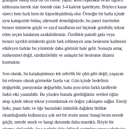
tablosuna inerek size önemli olan 3-4 kalemi işaretleyin. Böylece karar
süreci hem hızlı hem de kişiselleştirilmiş olur. Örneğin bir hafta içinde
aynı kategoride birkaç alternatif denediğinizde, bu panel üzerinden
benzer ürünlerin güçlü ve zayıf taraflarını net biçimde görebilir, tekrar
eden seçim hatalarını azaltabilirsiniz. Özellikle paketli gıda veya
benzer içerikli ürünlerde gözle fark edilmeyen ama beslenme kalitesini
etkileyen farklar bu yöntemle daha görünür hale gelir. Sonuçta amaç
mükemmel değil, sürdürülebilir ve anlaşılır bir beslenme düzeni
kurmaktır.
Son olarak, bu karşılaştırmayı tek seferlik bir çıktı gibi değil, yaşayan
bir referans olarak görmekte fayda var. Gün içinde hedefiniz
değişebilir, porsiyonlar değişebilir, hatta aynı ürün farklı tariflerde
farklı etki yaratabilir. Bu yüzden burada gördüğünüz verileri öğün
akışı içinde tekrar tekrar yorumlamak en doğru yaklaşımı sağlar. Enerji
farkı, puan farkı ve öğe bazındaki üstünlük dağılımı birlikte
okunduğunda kullanıcıya çok net bir resim sunar: hangi besin nerede
güçlü, nerede sınırlı ve hangi durumda daha mantıklı. Böyle bir
okuma alışkanlığı, kısa vadede daha bilinçli seçimler; uzun vadede ise