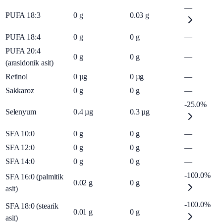
—
PUFA 18:3
0
g
0.03
g
PUFA 18:4
0
g
0
g
—
PUFA 20:4
0
g
0
g
—
(arasidonik asit)
Retinol
0
µg
0
µg
—
Sakkaroz
0
g
0
g
—
-25.0%
Selenyum
0.4
µg
0.3
µg
SFA 10:0
0
g
0
g
—
SFA 12:0
0
g
0
g
—
SFA 14:0
0
g
0
g
—
-100.0%
SFA 16:0 (palmitik
0.02
g
0
g
asit)
-100.0%
SFA 18:0 (stearik
0.01
g
0
g
asit)