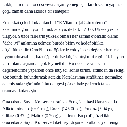
farklı, antrenman öncesi veya akşam yemeği için farklı seçim yapmak
çoğu zaman daha akıllıca bir stratejidir.
En dikkat çekici farklardan biri "E Vitamini (alfa-tokoferol)"
kaleminde görülüyor. Bu noktada yüzde fark +7100.0% seviyesine
ulaşıyor. Yüzde farkların yüksek olması her zaman otomatik olarak
"daha iyi" anlamına gelmez; burada birim ve hedef birlikte
düşünülmelidir. Örneğin bazı öğelerde çok yüksek değerler herkese
uygun olmayabilir, bazı öğelerde ise küçük artışlar bile günlük ihtiyacı
tamamlama açısından çok kıymetlidir. Bu nedenle satır satır
değerlendirme yaparken önce ihtiyacı, sonra birimi, ardından da sıklığı
göz önünde bulundurmak gerekir. Karşılaştırma grafiğinde normalize
edilmiş radar görünümü bu dengeyi görsel hale getirerek tablo
okumayı kolaylaştırır.
Guanabana Suyu, Konserve tarafında öne çıkan başlıklar arasında
Alfa tokotrienol (0.01 mg), Enerji (245.00 kj), Fruktoz (5.94 g),
Glikoz (6.37 g), Maltoz (0.76 g) yer alıyor. Bu profil, özellikle
Guanabana Suyu, Konserve tüketmeyi düşünen kullanıcıya "hangi