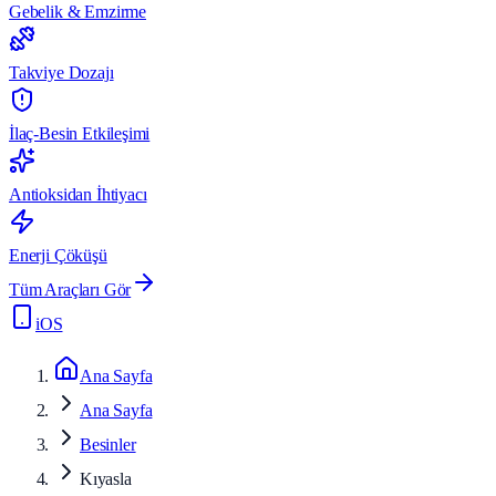
Gebelik & Emzirme
Takviye Dozajı
İlaç-Besin Etkileşimi
Antioksidan İhtiyacı
Enerji Çöküşü
Tüm Araçları Gör
iOS
Ana Sayfa
Ana Sayfa
Besinler
Kıyasla