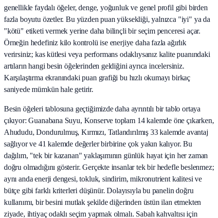
genellikle faydalı öğeler, denge, yoğunluk ve genel profil gibi birden
fazla boyutu özetler. Bu yüzden puan yüksekliği, yalnızca "iyi" ya da
"kötü" etiketi vermek yerine daha bilinçli bir seçim penceresi açar.
Örneğin hedefiniz kilo kontrolü ise enerjiye daha fazla ağırlık
verirsiniz; kas kütlesi veya performans odaklıysanız kalite puanındaki
artıların hangi besin öğelerinden geldiğini ayrıca incelersiniz.
Karşılaştırma ekranındaki puan grafiği bu hızlı okumayı birkaç
saniyede mümkün hale getirir.
Besin öğeleri tablosuna geçtiğimizde daha ayrıntılı bir tablo ortaya
çıkıyor: Guanabana Suyu, Konserve toplam 14 kalemde öne çıkarken,
Ahududu, Dondurulmuş, Kırmızı, Tatlandırılmış 33 kalemde avantaj
sağlıyor ve 41 kalemde değerler birbirine çok yakın kalıyor. Bu
dağılım, "tek bir kazanan" yaklaşımının günlük hayat için her zaman
doğru olmadığını gösterir. Gerçekte insanlar tek bir hedefle beslenmez;
aynı anda enerji dengesi, tokluk, sindirim, mikronutrient kalitesi ve
bütçe gibi farklı kriterleri düşünür. Dolayısıyla bu panelin doğru
kullanımı, bir besini mutlak şekilde diğerinden üstün ilan etmekten
ziyade, ihtiyaç odaklı seçim yapmak olmalı. Sabah kahvaltısı için