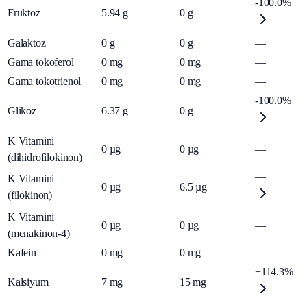
-100.0%
Fruktoz
5.94
g
0
g
Galaktoz
0
g
0
g
—
Gama tokoferol
0
mg
0
mg
—
Gama tokotrienol
0
mg
0
mg
—
-100.0%
Glikoz
6.37
g
0
g
K Vitamini
0
µg
0
µg
—
(dihidrofilokinon)
—
K Vitamini
0
µg
6.5
µg
(filokinon)
K Vitamini
0
µg
0
µg
—
(menakinon-4)
Kafein
0
mg
0
mg
—
+114.3%
Kalsiyum
7
mg
15
mg