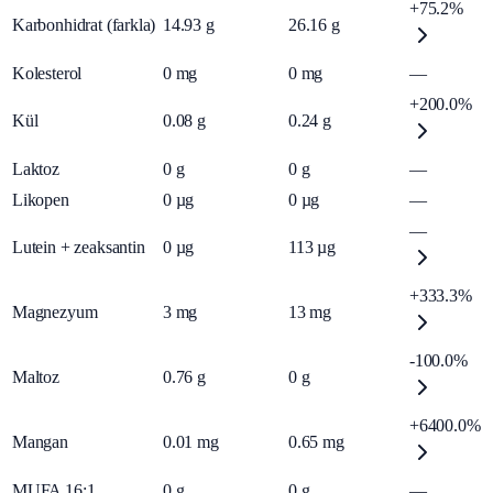
+75.2%
Karbonhidrat (farkla)
14.93
g
26.16
g
Kolesterol
0
mg
0
mg
—
+200.0%
Kül
0.08
g
0.24
g
Laktoz
0
g
0
g
—
Likopen
0
µg
0
µg
—
—
Lutein + zeaksantin
0
µg
113
µg
+333.3%
Magnezyum
3
mg
13
mg
-100.0%
Maltoz
0.76
g
0
g
+6400.0%
Mangan
0.01
mg
0.65
mg
MUFA 16:1
0
g
0
g
—