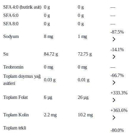
SFA 4:0 (butirik asit)
0
g
0
g
—
SFA 6:0
0
g
0
g
—
SFA 8:0
0
g
0
g
—
-87.5%
Sodyum
8
mg
1
mg
-14.1%
Su
84.72
g
72.75
g
Teobromin
0
mg
0
mg
—
-66.7%
Toplam doymus yağ
0.03
g
0.01
g
asitleri
+333.3%
Toplam Folat
6
µg
26
µg
+363.6%
Toplam Kolin
2.2
mg
10.2
mg
Toplam tekli
-80.0%