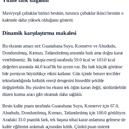
Yüzde fark dağılımı
Mavi/yeşil çubuklar birinci besinin, turuncu çubuklar ikinci besinin o
kalemde daha yüksek olduğunu gösterir.
Dinamik karşılaştırma makalesi
Bu ekranın amacı net: Guanabana Suyu, Konserve ve Ahududu,
Dondurulmuş, Kırmızı, Tatlandırılmış arasında hızlı ama doğru karar
verebilmeniz. İlk bakışta enerji tarafında 59.0 kcal ve 103.0 kcal
değerleri arasında 44.0 kcal'lik bir ayrım var. Bu fark küçük görünse
bile porsiyon büyüdükçe etkisi katlanır. Gün içinde benzer tercihler
tekrarlandığında haftalık enerji dengesini hissedilir şekilde
değiştirebilir. Bu yüzden bu ekranı tek öğün kararı değil, sürdürülebilir
düzen kurma aracı gibi okumak daha sağlıklı.
Besin kalite puanı tarafında Guanabana Suyu, Konserve için 67.0,
Ahududu, Dondurulmuş, Kırmızı, Tatlandırılmış için 100.0 görülüyor.
Aradaki 33.0 puanlık fark, tek başına nihai karar anlamına gelmese de
kalite eğilimini anlamak açısından kritik. Çünkü puan sistemi