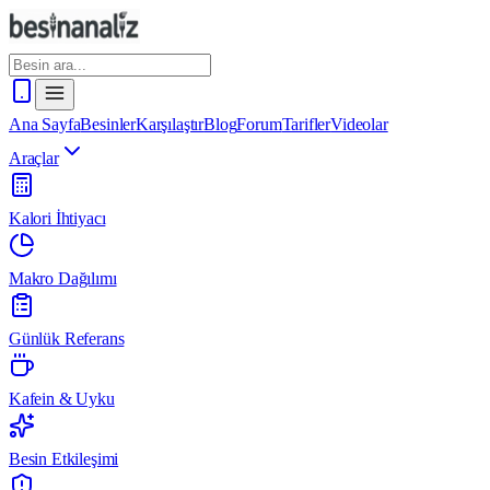
Ana Sayfa
Besinler
Karşılaştır
Blog
Forum
Tarifler
Videolar
Araçlar
Kalori İhtiyacı
Makro Dağılımı
Günlük Referans
Kafein & Uyku
Besin Etkileşimi