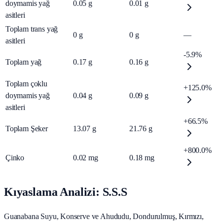
doymamis yağ
0.05
g
0.01
g
asitleri
Toplam trans yağ
0
g
0
g
—
asitleri
-5.9%
Toplam yağ
0.17
g
0.16
g
Toplam çoklu
+125.0%
doymamis yağ
0.04
g
0.09
g
asitleri
+66.5%
Toplam Şeker
13.07
g
21.76
g
+800.0%
Çinko
0.02
mg
0.18
mg
Kıyaslama Analizi: S.S.S
Guanabana Suyu, Konserve ve Ahududu, Dondurulmuş, Kırmızı,