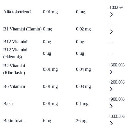
-100.0%
Alfa tokotrienol
0.01
mg
0
mg
—
B1 Vitamini (Tiamin)
0
mg
0.02
mg
B12 Vitamini
0
µg
0
µg
—
B12 Vitamini
0
µg
0
µg
—
(eklenmiş)
+300.0%
B2 Vitamini
0.01
mg
0.04
mg
(Riboflavin)
+200.0%
B6 Vitamini
0.01
mg
0.03
mg
+900.0%
Bakir
0.01
mg
0.1
mg
+333.3%
Besin folati
6
µg
26
µg