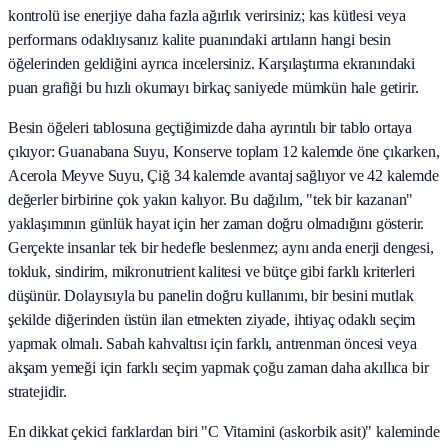
kontrolü ise enerjiye daha fazla ağırlık verirsiniz; kas kütlesi veya
performans odaklıysanız kalite puanındaki artıların hangi besin
öğelerinden geldiğini ayrıca incelersiniz. Karşılaştırma ekranındaki
puan grafiği bu hızlı okumayı birkaç saniyede mümkün hale getirir.
Besin öğeleri tablosuna geçtiğimizde daha ayrıntılı bir tablo ortaya
çıkıyor: Guanabana Suyu, Konserve toplam 12 kalemde öne çıkarken,
Acerola Meyve Suyu, Çiğ 34 kalemde avantaj sağlıyor ve 42 kalemde
değerler birbirine çok yakın kalıyor. Bu dağılım, "tek bir kazanan"
yaklaşımının günlük hayat için her zaman doğru olmadığını gösterir.
Gerçekte insanlar tek bir hedefle beslenmez; aynı anda enerji dengesi,
tokluk, sindirim, mikronutrient kalitesi ve bütçe gibi farklı kriterleri
düşünür. Dolayısıyla bu panelin doğru kullanımı, bir besini mutlak
şekilde diğerinden üstün ilan etmekten ziyade, ihtiyaç odaklı seçim
yapmak olmalı. Sabah kahvaltısı için farklı, antrenman öncesi veya
akşam yemeği için farklı seçim yapmak çoğu zaman daha akıllıca bir
stratejidir.
En dikkat çekici farklardan biri "C Vitamini (askorbik asit)" kaleminde