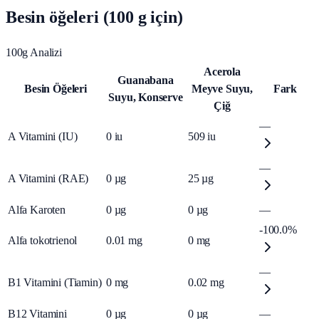
Besin öğeleri (100 g için)
100g Analizi
Acerola
Guanabana
Besin Öğeleri
Meyve Suyu,
Fark
Suyu, Konserve
Çiğ
—
A Vitamini (IU)
0
iu
509
iu
—
A Vitamini (RAE)
0
µg
25
µg
Alfa Karoten
0
µg
0
µg
—
-100.0%
Alfa tokotrienol
0.01
mg
0
mg
—
B1 Vitamini (Tiamin)
0
mg
0.02
mg
B12 Vitamini
0
µg
0
µg
—