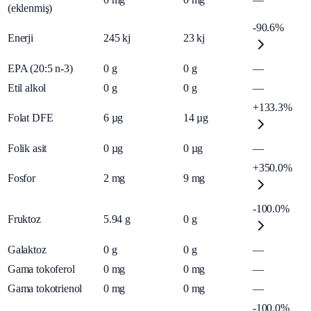
(eklenmiş)
-90.6%
Enerji
245
kj
23
kj
EPA (20:5 n-3)
0
g
0
g
—
Etil alkol
0
g
0
g
—
+133.3%
Folat DFE
6
µg
14
µg
Folik asit
0
µg
0
µg
—
+350.0%
Fosfor
2
mg
9
mg
-100.0%
Fruktoz
5.94
g
0
g
Galaktoz
0
g
0
g
—
Gama tokoferol
0
mg
0
mg
—
Gama tokotrienol
0
mg
0
mg
—
-100.0%