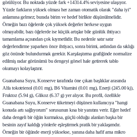
görülüyor. Bu noktada yüzde fark +14314.4% seviyesine ulaşıyor.
Yüzde farkların yüksek olması her zaman otomatik olarak "daha iyi"
anlamına gelmez; burada birim ve hedef birlikte düşünülmelidir.
Örneğin bazı öğelerde çok yüksek değerler herkese uygun
olmayabilir, bazı öğelerde ise küçük artışlar bile günlük ihtiyacı
tamamlama açısından çok kıymetlidir. Bu nedenle satır satır
değerlendirme yaparken önce ihtiyacı, sonra birimi, ardından da sıklığı
göz önünde bulundurmak gerekir. Karşılaştırma grafiğinde normalize
edilmiş radar görünümü bu dengeyi görsel hale getirerek tablo
okumayı kolaylaştırır.
Guanabana Suyu, Konserve tarafında öne çıkan başlıklar arasında
Alfa tokotrienol (0.01 mg), B6 Vitamini (0.01 mg), Enerji (245.00 kj),
Fruktoz (5.94 g), Glikoz (6.37 g) yer alıyor. Bu profil, özellikle
Guanabana Suyu, Konserve tüketmeyi düşünen kullanıcıya "hangi
konuda artı sağlıyorum" sorusunun kısa bir yanıtını verir. Eğer hedef
daha dengeli bir öğün kurmaksa, güçlü olduğu alanları başka bir
besinin zayıf kaldığı yönlerle eşleştirmek pratik bir yaklaşımdır.
Örneğin bir öğünde enerji yüksekse, yanına daha hafif ama mikro