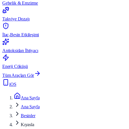
Gebelik & Emzirme
Takviye Dozajı
İlaç-Besin Etkileşimi
Antioksidan İhtiyacı
Enerji Çöküşü
Tüm Araçları Gör
iOS
Ana Sayfa
Ana Sayfa
Besinler
Kıyasla