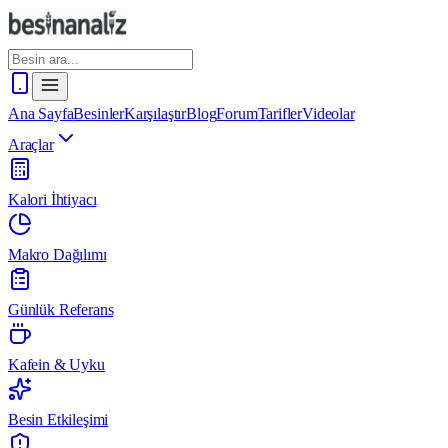
Ana Sayfa
Besinler
Karşılaştır
Blog
Forum
Tarifler
Videolar
Araçlar
Kalori İhtiyacı
Makro Dağılımı
Günlük Referans
Kafein & Uyku
Besin Etkileşimi