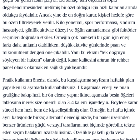
değerlendirmesinden üretilmiş bir özet olduğu için hızlı karar anlarında
oldukça faydalıdır. Ancak yine de en doğru karar, kişisel hedefe göre
bu özeti filtreleyerek verilir. Kilo yönetimi, spor performansı, sindirim
hassasiyeti, günlük aktivite düzeyi ve öğün zamanlaması gibi faktörler
seçimleri doğrudan etkiler. Örneğin çok hareketli bir gün için enerji
farkı daha anlamlı olabilirken, düşük aktivite günlerinde puan ve
mikronutrient dengesi öne çıkabilir. Yani bu ekranı "tek doğruyu
söyleyen bir hakem" olarak değil, karar kalitesini artıran bir rehber
panel olarak okumak en sağlıklı yaklaşımdır.
Pratik kullanım önerisi olarak, bu karşılaştırma sayfasını haftalık plan
yaparken iki aşamada kullanabilirsiniz. İlk aşamada enerji ve puan
grafiğine bakıp hızlı bir ön eleme yapın; ikinci aşamada besin öğeleri
tablosuna inerek size önemli olan 3-4 kalemi işaretleyin. Böylece karar
süreci hem hızlı hem de kişiselleştirilmiş olur. Örneğin bir hafta içinde
aynı kategoride birkaç alternatif denediğinizde, bu panel üzerinden
benzer ürünlerin güçlü ve zayıf taraflarını net biçimde görebilir, tekrar
eden seçim hatalarını azaltabilirsiniz. Özellikle paketli gıda veya
benzer içerikli ürünlerde gözle fark edilmeyen ama beslenme kalitesini