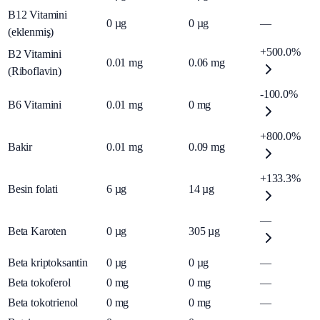
B12 Vitamini
0
µg
0
µg
—
(eklenmiş)
+500.0%
B2 Vitamini
0.01
mg
0.06
mg
(Riboflavin)
-100.0%
B6 Vitamini
0.01
mg
0
mg
+800.0%
Bakir
0.01
mg
0.09
mg
+133.3%
Besin folati
6
µg
14
µg
—
Beta Karoten
0
µg
305
µg
Beta kriptoksantin
0
µg
0
µg
—
Beta tokoferol
0
mg
0
mg
—
Beta tokotrienol
0
mg
0
mg
—