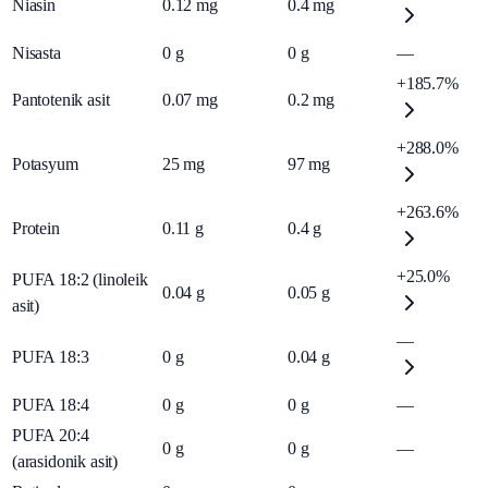
Niasin
0.12
mg
0.4
mg
Nisasta
0
g
0
g
—
+185.7%
Pantotenik asit
0.07
mg
0.2
mg
+288.0%
Potasyum
25
mg
97
mg
+263.6%
Protein
0.11
g
0.4
g
+25.0%
PUFA 18:2 (linoleik
0.04
g
0.05
g
asit)
—
PUFA 18:3
0
g
0.04
g
PUFA 18:4
0
g
0
g
—
PUFA 20:4
0
g
0
g
—
(arasidonik asit)