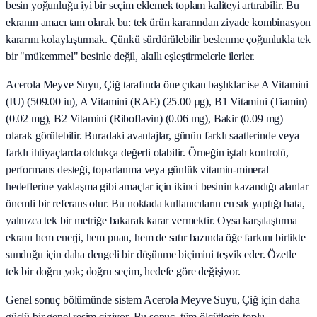
besin yoğunluğu iyi bir seçim eklemek toplam kaliteyi artırabilir. Bu
ekranın amacı tam olarak bu: tek ürün kararından ziyade kombinasyon
kararını kolaylaştırmak. Çünkü sürdürülebilir beslenme çoğunlukla tek
bir "mükemmel" besinle değil, akıllı eşleştirmelerle ilerler.
Acerola Meyve Suyu, Çiğ tarafında öne çıkan başlıklar ise A Vitamini
(IU) (509.00 iu), A Vitamini (RAE) (25.00 µg), B1 Vitamini (Tiamin)
(0.02 mg), B2 Vitamini (Riboflavin) (0.06 mg), Bakir (0.09 mg)
olarak görülebilir. Buradaki avantajlar, günün farklı saatlerinde veya
farklı ihtiyaçlarda oldukça değerli olabilir. Örneğin iştah kontrolü,
performans desteği, toparlanma veya günlük vitamin-mineral
hedeflerine yaklaşma gibi amaçlar için ikinci besinin kazandığı alanlar
önemli bir referans olur. Bu noktada kullanıcıların en sık yaptığı hata,
yalnızca tek bir metriğe bakarak karar vermektir. Oysa karşılaştırma
ekranı hem enerji, hem puan, hem de satır bazında öğe farkını birlikte
sunduğu için daha dengeli bir düşünme biçimini teşvik eder. Özetle
tek bir doğru yok; doğru seçim, hedefe göre değişiyor.
Genel sonuç bölümünde sistem Acerola Meyve Suyu, Çiğ için daha
güçlü bir genel resim çiziyor. Bu sonuç, tüm ölçütlerin toplu