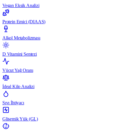
Vegan Eksik Analizi
Protein Emici (DIAAS)
Alkol Metabolizması
D Vitamini Sentezi
Vücut Yağ Oranı
İdeal Kilo Analizi
Sıvı İhtiyacı
Glisemik Yük (GL)