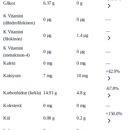
Glikoz
6.37
g
0
g
K Vitamini
0
µg
0
µg
—
(dihidrofilokinon)
—
K Vitamini
0
µg
1.4
µg
(filokinon)
K Vitamini
0
µg
0
µg
—
(menakinon-4)
Kafein
0
mg
0
mg
—
+42.9%
Kalsiyum
7
mg
10
mg
-67.8%
Karbonhidrat (farkla)
14.93
g
4.8
g
Kolesterol
0
mg
0
mg
—
+150.0%
Kül
0.08
g
0.2
g