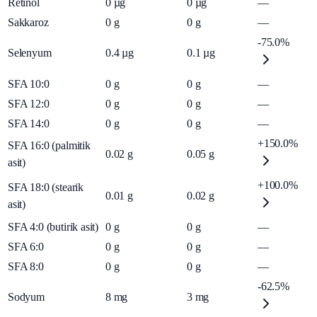
Retinol
0
µg
0
µg
—
Sakkaroz
0
g
0
g
—
-75.0%
Selenyum
0.4
µg
0.1
µg
SFA 10:0
0
g
0
g
—
SFA 12:0
0
g
0
g
—
SFA 14:0
0
g
0
g
—
+150.0%
SFA 16:0 (palmitik
0.02
g
0.05
g
asit)
+100.0%
SFA 18:0 (stearik
0.01
g
0.02
g
asit)
SFA 4:0 (butirik asit)
0
g
0
g
—
SFA 6:0
0
g
0
g
—
SFA 8:0
0
g
0
g
—
-62.5%
Sodyum
8
mg
3
mg