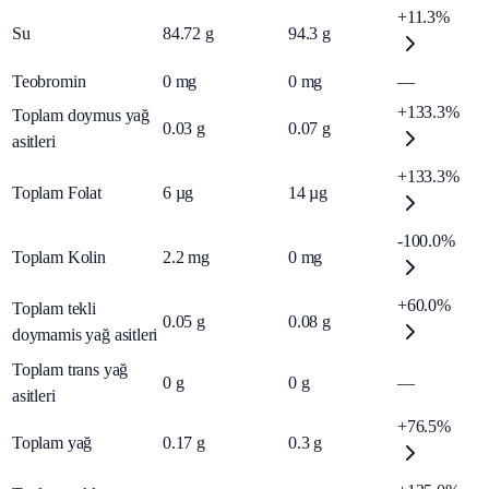
+11.3%
Su
84.72
g
94.3
g
Teobromin
0
mg
0
mg
—
+133.3%
Toplam doymus yağ
0.03
g
0.07
g
asitleri
+133.3%
Toplam Folat
6
µg
14
µg
-100.0%
Toplam Kolin
2.2
mg
0
mg
+60.0%
Toplam tekli
0.05
g
0.08
g
doymamis yağ asitleri
Toplam trans yağ
0
g
0
g
—
asitleri
+76.5%
Toplam yağ
0.17
g
0.3
g