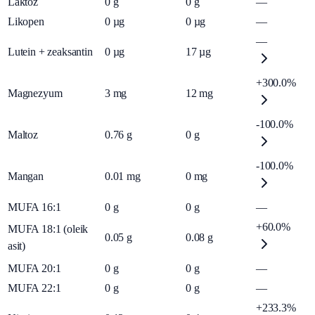
Laktoz
0
g
0
g
—
Likopen
0
µg
0
µg
—
—
Lutein + zeaksantin
0
µg
17
µg
+300.0%
Magnezyum
3
mg
12
mg
-100.0%
Maltoz
0.76
g
0
g
-100.0%
Mangan
0.01
mg
0
mg
MUFA 16:1
0
g
0
g
—
+60.0%
MUFA 18:1 (oleik
0.05
g
0.08
g
asit)
MUFA 20:1
0
g
0
g
—
MUFA 22:1
0
g
0
g
—
+233.3%