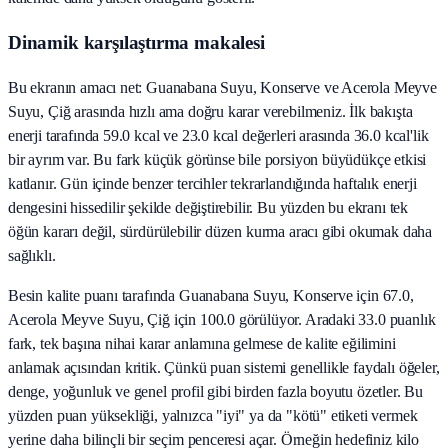
Dinamik karşılaştırma makalesi
Bu ekranın amacı net: Guanabana Suyu, Konserve ve Acerola Meyve
Suyu, Çiğ arasında hızlı ama doğru karar verebilmeniz. İlk bakışta
enerji tarafında 59.0 kcal ve 23.0 kcal değerleri arasında 36.0 kcal'lik
bir ayrım var. Bu fark küçük görünse bile porsiyon büyüdükçe etkisi
katlanır. Gün içinde benzer tercihler tekrarlandığında haftalık enerji
dengesini hissedilir şekilde değiştirebilir. Bu yüzden bu ekranı tek
öğün kararı değil, sürdürülebilir düzen kurma aracı gibi okumak daha
sağlıklı.
Besin kalite puanı tarafında Guanabana Suyu, Konserve için 67.0,
Acerola Meyve Suyu, Çiğ için 100.0 görülüyor. Aradaki 33.0 puanlık
fark, tek başına nihai karar anlamına gelmese de kalite eğilimini
anlamak açısından kritik. Çünkü puan sistemi genellikle faydalı öğeler,
denge, yoğunluk ve genel profil gibi birden fazla boyutu özetler. Bu
yüzden puan yüksekliği, yalnızca "iyi" ya da "kötü" etiketi vermek
yerine daha bilinçli bir seçim penceresi açar. Örneğin hedefiniz kilo