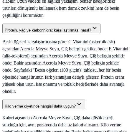
alabilir. Uzun vadede en sağlıklı yaklaşım, benzer kategorideki
ürünleri dönüşümlü kullanarak hem damak zevkini hem de besin
çeşitliliğini korumaktır.
Protein, yağ ve karbonhidrat karşılaştırması nasıl?
Besin öğeleri karşılaştırmasına göre: C Vitamini (askorbik asit)
açısından Acerola Meyve Suyu, Çiğ belirgin şekilde önde; E Vitamini
(alfa-tokoferol) açısından Acerola Meyve Suyu, Çiğ belirgin şekilde
önde; Bakir açısından Acerola Meyve Suyu, Çiğ belirgin şekilde
önde. Sayfadaki "Besin öğeleri (100 g için)" tablosu, her bir besin
öğesinde hangi ürünün fark yarattığını detaylı gösterir. Protein oranı
yüksek olan ürün, kas onarımı ve tokluk hedeflerinde daha avantajlı
olabilir.
Kilo verme diyetinde hangisi daha uygun?
Kalori açısından Acerola Meyve Suyu, Çiğ daha düşük enerji
sunduğu için, aynı porsiyonda daha az kalori alırsınız. Kilo verme
hedefinde bu genellikle bir avantajdır. Besin kalite puanı yüksek olan