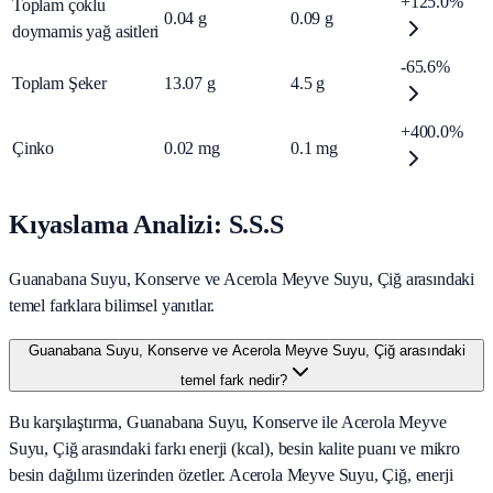
+125.0%
Toplam çoklu
0.04
g
0.09
g
doymamis yağ asitleri
-65.6%
Toplam Şeker
13.07
g
4.5
g
+400.0%
Çinko
0.02
mg
0.1
mg
Kıyaslama Analizi: S.S.S
Guanabana Suyu, Konserve ve Acerola Meyve Suyu, Çiğ arasındaki
temel farklara bilimsel yanıtlar.
Guanabana Suyu, Konserve ve Acerola Meyve Suyu, Çiğ arasındaki
temel fark nedir?
Bu karşılaştırma, Guanabana Suyu, Konserve ile Acerola Meyve
Suyu, Çiğ arasındaki farkı enerji (kcal), besin kalite puanı ve mikro
besin dağılımı üzerinden özetler. Acerola Meyve Suyu, Çiğ, enerji