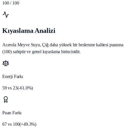
100
/ 100
Kıyaslama Analizi
Acerola Meyve Suyu, Çiğ daha yüksek bir beslenme kalitesi puanına
(100) sahiptir ve genel kıyaslama birincisidir.
Enerji Farkı
59
vs
23
(
-61.0
%)
Puan Farkı
67
vs
100
(
+
49.3
%)