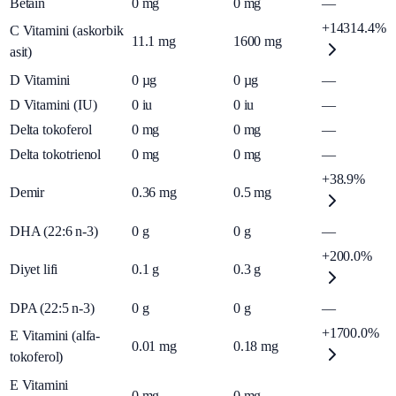
Betain
0
mg
0
mg
—
+14314.4%
C Vitamini (askorbik
11.1
mg
1600
mg
asit)
D Vitamini
0
µg
0
µg
—
D Vitamini (IU)
0
iu
0
iu
—
Delta tokoferol
0
mg
0
mg
—
Delta tokotrienol
0
mg
0
mg
—
+38.9%
Demir
0.36
mg
0.5
mg
DHA (22:6 n-3)
0
g
0
g
—
+200.0%
Diyet lifi
0.1
g
0.3
g
DPA (22:5 n-3)
0
g
0
g
—
+1700.0%
E Vitamini (alfa-
0.01
mg
0.18
mg
tokoferol)
E Vitamini
0
mg
0
mg
—