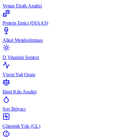
Vegan Eksik Analizi
Protein Emici (DIAAS)
Alkol Metabolizması
D Vitamini Sentezi
Vücut Yağ Oranı
İdeal Kilo Analizi
Sıvı İhtiyacı
Glisemik Yük (GL)