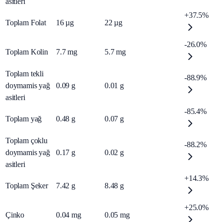
asitleri
+37.5%
Toplam Folat
16
µg
22
µg
-26.0%
Toplam Kolin
7.7
mg
5.7
mg
Toplam tekli
-88.9%
doymamis yağ
0.09
g
0.01
g
asitleri
-85.4%
Toplam yağ
0.48
g
0.07
g
Toplam çoklu
-88.2%
doymamis yağ
0.17
g
0.02
g
asitleri
+14.3%
Toplam Şeker
7.42
g
8.48
g
+25.0%
Çinko
0.04
mg
0.05
mg