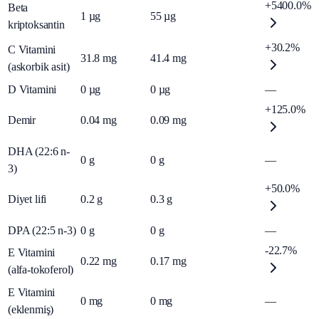
+5400.0%
Beta
1
µg
55
µg
kriptoksantin
+30.2%
C Vitamini
31.8
mg
41.4
mg
(askorbik asit)
D Vitamini
0
µg
0
µg
—
+125.0%
Demir
0.04
mg
0.09
mg
DHA (22:6 n-
0
g
0
g
—
3)
+50.0%
Diyet lifi
0.2
g
0.3
g
DPA (22:5 n-3)
0
g
0
g
—
-22.7%
E Vitamini
0.22
mg
0.17
mg
(alfa-tokoferol)
E Vitamini
0
mg
0
mg
—
(eklenmiş)