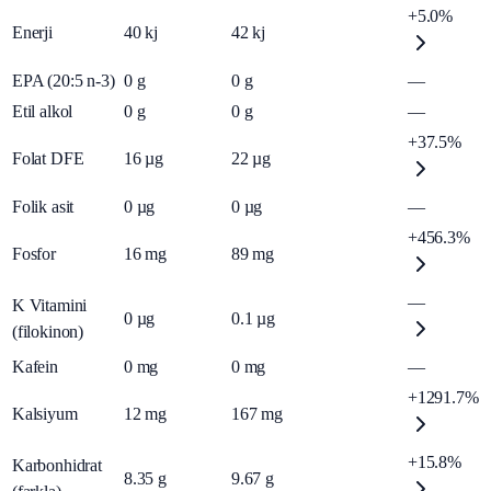
+5.0%
Enerji
40
kj
42
kj
EPA (20:5 n-3)
0
g
0
g
—
Etil alkol
0
g
0
g
—
+37.5%
Folat DFE
16
µg
22
µg
Folik asit
0
µg
0
µg
—
+456.3%
Fosfor
16
mg
89
mg
—
K Vitamini
0
µg
0.1
µg
(filokinon)
Kafein
0
mg
0
mg
—
+1291.7%
Kalsiyum
12
mg
167
mg
+15.8%
Karbonhidrat
8.35
g
9.67
g