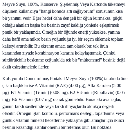
Meyve Suyu, 100%, Konserve, Şişelenmiş Veya Kartonda tüketmeyi
düşünen kullanıcıya "hangi konuda artı sağlıyorum" sorusunun kısa
bir yanıtını verir. Eğer hedef daha dengeli bir öğün kurmaksa, güçlü
olduğu alanları başka bir besinin zayıf kaldığı yönlerle eşleştirmek
pratik bir yaklaşımdır. Örneğin bir öğünde enerji yüksekse, yanına
daha hafif ama mikro besin yoğunluğu iyi bir seçim eklemek toplam
kaliteyi artırabilir. Bu ekranın amacı tam olarak bu: tek ürün
kararından ziyade kombinasyon kararını kolaylaştırmak. Çünkü
sürdürülebilir beslenme çoğunlukla tek bir "mükemmel" besinle değil,
akıllı eşleştirmelerle ilerler.
Kalsiyumlu Dondurulmuş Portakal Meyve Suyu (100%) tarafında öne
çıkan başlıklar ise A Vitamini (RAE) (4.00 µg), Alfa Karoten (5.00
µg), B1 Vitamini (Tiamin) (0.08 mg), B2 Vitamini (Riboflavin) (0.05
mg), B6 Vitamini (0.07 mg) olarak görülebilir. Buradaki avantajlar,
günün farklı saatlerinde veya farklı ihtiyaçlarda oldukça değerli
olabilir. Örneğin iştah kontrolü, performans desteği, toparlanma veya
günlük vitamin-mineral hedeflerine yaklaşma gibi amaçlar için ikinci
besinin kazandığı alanlar önemli bir referans olur. Bu noktada