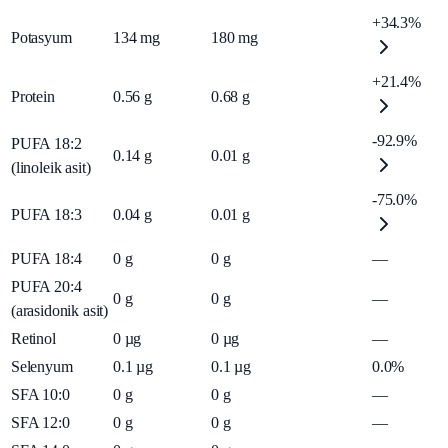
+34.3%
Potasyum
134
mg
180
mg
+21.4%
Protein
0.56
g
0.68
g
-92.9%
PUFA 18:2
0.14
g
0.01
g
(linoleik asit)
-75.0%
PUFA 18:3
0.04
g
0.01
g
PUFA 18:4
0
g
0
g
—
PUFA 20:4
0
g
0
g
—
(arasidonik asit)
Retinol
0
µg
0
µg
—
Selenyum
0.1
µg
0.1
µg
0.0%
SFA 10:0
0
g
0
g
—
SFA 12:0
0
g
0
g
—