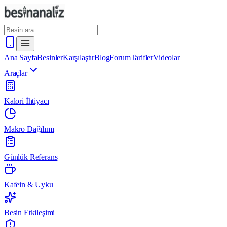
Ana Sayfa
Besinler
Karşılaştır
Blog
Forum
Tarifler
Videolar
Araçlar
Kalori İhtiyacı
Makro Dağılımı
Günlük Referans
Kafein & Uyku
Besin Etkileşimi