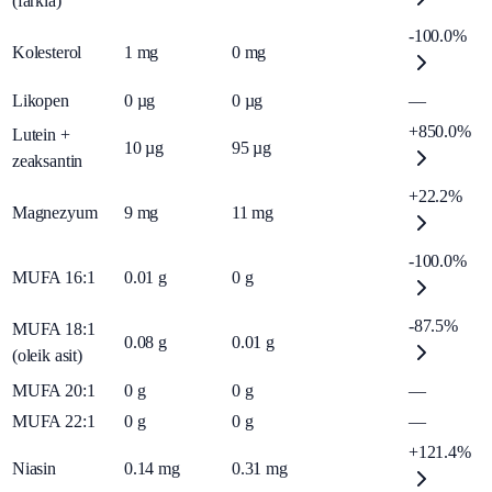
(farkla)
-100.0%
Kolesterol
1
mg
0
mg
Likopen
0
µg
0
µg
—
+850.0%
Lutein +
10
µg
95
µg
zeaksantin
+22.2%
Magnezyum
9
mg
11
mg
-100.0%
MUFA 16:1
0.01
g
0
g
-87.5%
MUFA 18:1
0.08
g
0.01
g
(oleik asit)
MUFA 20:1
0
g
0
g
—
MUFA 22:1
0
g
0
g
—
+121.4%
Niasin
0.14
mg
0.31
mg