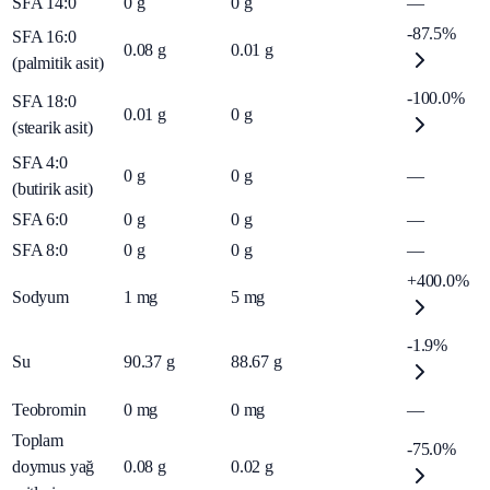
SFA 14:0
0
g
0
g
—
-87.5%
SFA 16:0
0.08
g
0.01
g
(palmitik asit)
-100.0%
SFA 18:0
0.01
g
0
g
(stearik asit)
SFA 4:0
0
g
0
g
—
(butirik asit)
SFA 6:0
0
g
0
g
—
SFA 8:0
0
g
0
g
—
+400.0%
Sodyum
1
mg
5
mg
-1.9%
Su
90.37
g
88.67
g
Teobromin
0
mg
0
mg
—
Toplam
-75.0%
doymus yağ
0.08
g
0.02
g