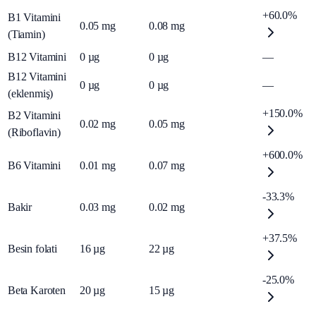
+60.0%
B1 Vitamini
0.05
mg
0.08
mg
(Tiamin)
B12 Vitamini
0
µg
0
µg
—
B12 Vitamini
0
µg
0
µg
—
(eklenmiş)
+150.0%
B2 Vitamini
0.02
mg
0.05
mg
(Riboflavin)
+600.0%
B6 Vitamini
0.01
mg
0.07
mg
-33.3%
Bakir
0.03
mg
0.02
mg
+37.5%
Besin folati
16
µg
22
µg
-25.0%
Beta Karoten
20
µg
15
µg