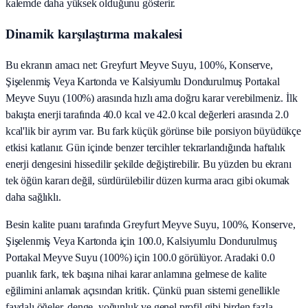
kalemde daha yüksek olduğunu gösterir.
Dinamik karşılaştırma makalesi
Bu ekranın amacı net: Greyfurt Meyve Suyu, 100%, Konserve,
Şişelenmiş Veya Kartonda ve Kalsiyumlu Dondurulmuş Portakal
Meyve Suyu (100%) arasında hızlı ama doğru karar verebilmeniz. İlk
bakışta enerji tarafında 40.0 kcal ve 42.0 kcal değerleri arasında 2.0
kcal'lik bir ayrım var. Bu fark küçük görünse bile porsiyon büyüdükçe
etkisi katlanır. Gün içinde benzer tercihler tekrarlandığında haftalık
enerji dengesini hissedilir şekilde değiştirebilir. Bu yüzden bu ekranı
tek öğün kararı değil, sürdürülebilir düzen kurma aracı gibi okumak
daha sağlıklı.
Besin kalite puanı tarafında Greyfurt Meyve Suyu, 100%, Konserve,
Şişelenmiş Veya Kartonda için 100.0, Kalsiyumlu Dondurulmuş
Portakal Meyve Suyu (100%) için 100.0 görülüyor. Aradaki 0.0
puanlık fark, tek başına nihai karar anlamına gelmese de kalite
eğilimini anlamak açısından kritik. Çünkü puan sistemi genellikle
faydalı öğeler, denge, yoğunluk ve genel profil gibi birden fazla