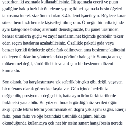
yaparken iki aşamada kullanabilirsiniz. İlk aşamada enerji ve puan
grafiğine bakıp hızlı bir ön eleme yapın; ikinci aşamada besin öğeleri
tablosuna inerek size önemli olan 3-4 kalemi işaretleyin. Böylece karar
süreci hem hızlı hem de kişiselleştirilmiş olur. Örneğin bir hafta içinde
aynı kategoride birkaç alternatif denediğinizde, bu panel üzerinden
benzer ürünlerin güçlü ve zayıf taraflarını net biçimde görebilir, tekrar
eden seçim hatalarını azaltabilirsiniz. Özellikle paketli gıda veya
benzer içerikli ürünlerde gözle fark edilmeyen ama beslenme kalitesini
etkileyen farklar bu yöntemle daha görünür hale gelir. Sonuçta amaç
mükemmel değil, sürdürülebilir ve anlaşılır bir beslenme düzeni
kurmaktır.
Son olarak, bu karşılaştırmayı tek seferlik bir çıktı gibi değil, yaşayan
bir referans olarak görmekte fayda var. Gün içinde hedefiniz
değişebilir, porsiyonlar değişebilir, hatta aynı ürün farklı tariflerde
farklı etki yaratabilir. Bu yüzden burada gördüğünüz verileri öğün
akışı içinde tekrar tekrar yorumlamak en doğru yaklaşımı sağlar. Enerji
farkı, puan farkı ve öğe bazındaki üstünlük dağılımı birlikte
okunduğunda kullanıcıya çok net bir resim sunar: hangi besin nerede