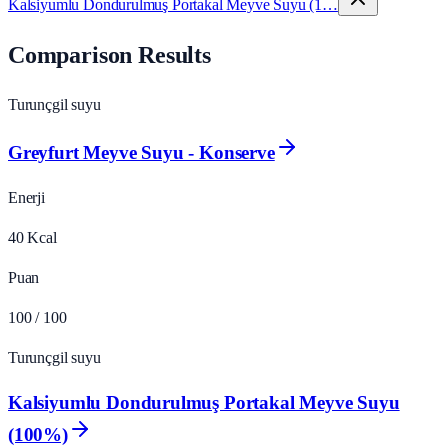
Kalsiyumlu Dondurulmuş Portakal Meyve Suyu (1…
Comparison Results
Turunçgil suyu
Greyfurt Meyve Suyu - Konserve
Enerji
40
Kcal
Puan
100
/ 100
Turunçgil suyu
Kalsiyumlu Dondurulmuş Portakal Meyve Suyu
(100%)