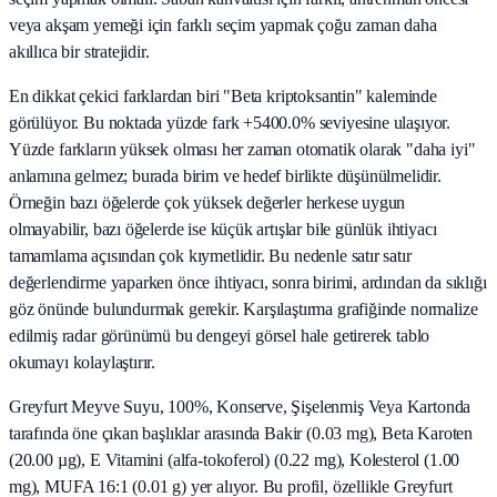
veya akşam yemeği için farklı seçim yapmak çoğu zaman daha
akıllıca bir stratejidir.
En dikkat çekici farklardan biri "Beta kriptoksantin" kaleminde
görülüyor. Bu noktada yüzde fark +5400.0% seviyesine ulaşıyor.
Yüzde farkların yüksek olması her zaman otomatik olarak "daha iyi"
anlamına gelmez; burada birim ve hedef birlikte düşünülmelidir.
Örneğin bazı öğelerde çok yüksek değerler herkese uygun
olmayabilir, bazı öğelerde ise küçük artışlar bile günlük ihtiyacı
tamamlama açısından çok kıymetlidir. Bu nedenle satır satır
değerlendirme yaparken önce ihtiyacı, sonra birimi, ardından da sıklığı
göz önünde bulundurmak gerekir. Karşılaştırma grafiğinde normalize
edilmiş radar görünümü bu dengeyi görsel hale getirerek tablo
okumayı kolaylaştırır.
Greyfurt Meyve Suyu, 100%, Konserve, Şişelenmiş Veya Kartonda
tarafında öne çıkan başlıklar arasında Bakir (0.03 mg), Beta Karoten
(20.00 µg), E Vitamini (alfa-tokoferol) (0.22 mg), Kolesterol (1.00
mg), MUFA 16:1 (0.01 g) yer alıyor. Bu profil, özellikle Greyfurt