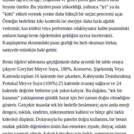
boyutu özetler. Bu yüzden puan yüksekliği, yalnızca "iyi" ya da
"kötü" etiketi vermek yerine daha bilinçli bir seçim penceresi açar.
Örneğin hedefiniz kilo kontrolü ise enerjiye daha fazla ağırlık
verirsiniz; kas kütlesi veya performans odaklıysanız kalite puanındaki
artıların hangi besin öğelerinden geldiğini ayrıca incelersiniz.
Karşılaştırma ekranındaki puan grafiği bu hızlı okumayı birkaç
saniyede mümkün hale getirir.
Besin öğeleri tablosuna geçtiğimizde daha ayrıntılı bir tablo ortaya
çıkıyor: Greyfurt Meyve Suyu, 100%, Konserve, Şişelenmiş Veya
Kartonda toplam 16 kalemde öne çıkarken, Kalsiyumlu Dondurulmuş
Portakal Meyve Suyu (100%) 25 kalemde avantaj sağlıyor ve 24
kalemde değerler birbirine çok yakın kalıyor. Bu dağılım, "tek bir
kazanan" yaklaşımının günlük hayat için her zaman doğru olmadığını
gösterir. Gerçekte insanlar tek bir hedefle beslenmez; aynı anda enerji
dengesi, tokluk, sindirim, mikronutrient kalitesi ve bütçe gibi farklı
kriterleri düşünür. Dolayısıyla bu panelin doğru kullanımı, bir besini
mutlak şekilde diğerinden üstün ilan etmekten ziyade, ihtiyaç odaklı
seçim yapmak olmalı. Sabah kahvaltısı için farklı, antrenman öncesi