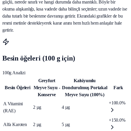
güçlü, nerede sınırlı ve hangi durumda daha mantıklı. Böyle bir
okuma alışkanlığı, kısa vadede daha bilinçli seçimler; uzun vadede ise
daha tutarlı bir beslenme davranışı getirir. Ekrandaki grafikler de bu
resmi metinle destekleyerek karar anını hem hızlı hem anlaşılır hale
getirir.
Besin öğeleri (100 g için)
100g Analizi
Greyfurt
Kalsiyumlu
Besin Öğeleri
Meyve Suyu -
Dondurulmuş Portakal
Fark
Konserve
Meyve Suyu (100%)
+100.0%
A Vitamini
2
µg
4
µg
(RAE)
+150.0%
Alfa Karoten
2
µg
5
µg