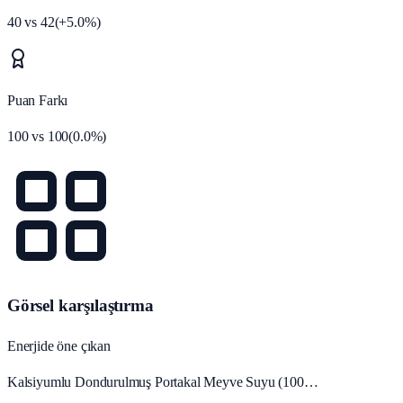
40
vs
42
(
+
5.0
%)
Puan Farkı
100
vs
100
(
0.0
%)
Görsel karşılaştırma
Enerjide öne çıkan
Kalsiyumlu Dondurulmuş Portakal Meyve Suyu (100…