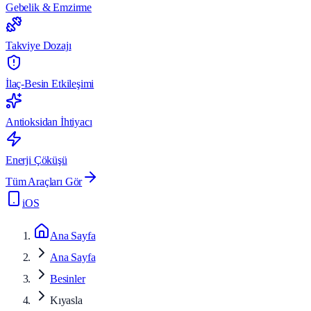
Gebelik & Emzirme
Takviye Dozajı
İlaç-Besin Etkileşimi
Antioksidan İhtiyacı
Enerji Çöküşü
Tüm Araçları Gör
iOS
Ana Sayfa
Ana Sayfa
Besinler
Kıyasla