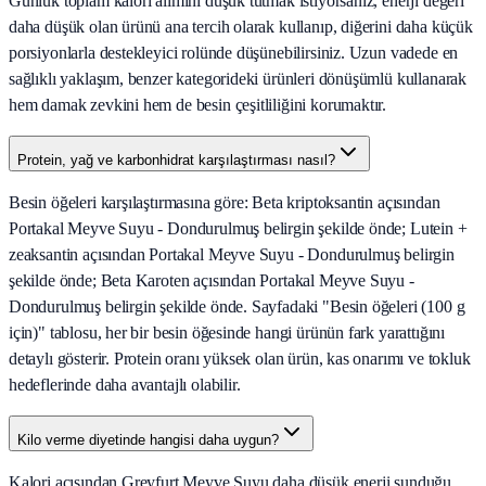
Günlük toplam kalori alımını düşük tutmak istiyorsanız, enerji değeri
daha düşük olan ürünü ana tercih olarak kullanıp, diğerini daha küçük
porsiyonlarla destekleyici rolünde düşünebilirsiniz. Uzun vadede en
sağlıklı yaklaşım, benzer kategorideki ürünleri dönüşümlü kullanarak
hem damak zevkini hem de besin çeşitliliğini korumaktır.
Protein, yağ ve karbonhidrat karşılaştırması nasıl?
Besin öğeleri karşılaştırmasına göre: Beta kriptoksantin açısından
Portakal Meyve Suyu - Dondurulmuş belirgin şekilde önde; Lutein +
zeaksantin açısından Portakal Meyve Suyu - Dondurulmuş belirgin
şekilde önde; Beta Karoten açısından Portakal Meyve Suyu -
Dondurulmuş belirgin şekilde önde. Sayfadaki "Besin öğeleri (100 g
için)" tablosu, her bir besin öğesinde hangi ürünün fark yarattığını
detaylı gösterir. Protein oranı yüksek olan ürün, kas onarımı ve tokluk
hedeflerinde daha avantajlı olabilir.
Kilo verme diyetinde hangisi daha uygun?
Kalori açısından Greyfurt Meyve Suyu daha düşük enerji sunduğu