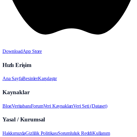
Download
App Store
Hızlı Erişim
Ana Sayfa
Besinler
Karşılaştır
Kaynaklar
Blog
Veritabanı
Forum
Veri Kaynakları
Veri Seti (Dataset)
Yasal / Kurumsal
Hakkımızda
Gizlilik Politikası
Sorumluluk Reddi
Kullanım