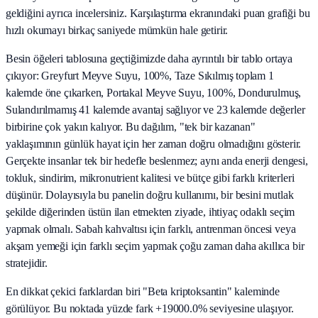
geldiğini ayrıca incelersiniz. Karşılaştırma ekranındaki puan grafiği bu
hızlı okumayı birkaç saniyede mümkün hale getirir.
Besin öğeleri tablosuna geçtiğimizde daha ayrıntılı bir tablo ortaya
çıkıyor: Greyfurt Meyve Suyu, 100%, Taze Sıkılmış toplam 1
kalemde öne çıkarken, Portakal Meyve Suyu, 100%, Dondurulmuş,
Sulandırılmamış 41 kalemde avantaj sağlıyor ve 23 kalemde değerler
birbirine çok yakın kalıyor. Bu dağılım, "tek bir kazanan"
yaklaşımının günlük hayat için her zaman doğru olmadığını gösterir.
Gerçekte insanlar tek bir hedefle beslenmez; aynı anda enerji dengesi,
tokluk, sindirim, mikronutrient kalitesi ve bütçe gibi farklı kriterleri
düşünür. Dolayısıyla bu panelin doğru kullanımı, bir besini mutlak
şekilde diğerinden üstün ilan etmekten ziyade, ihtiyaç odaklı seçim
yapmak olmalı. Sabah kahvaltısı için farklı, antrenman öncesi veya
akşam yemeği için farklı seçim yapmak çoğu zaman daha akıllıca bir
stratejidir.
En dikkat çekici farklardan biri "Beta kriptoksantin" kaleminde
görülüyor. Bu noktada yüzde fark +19000.0% seviyesine ulaşıyor.