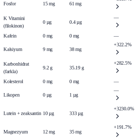
Fosfor
15
mg
61
mg
—
K Vitamini
0
µg
0.4
µg
(filokinon)
Kafein
0
mg
0
mg
—
+322.2%
Kalsiyum
9
mg
38
mg
+282.5%
Karbonhidrat
9.2
g
35.19
g
(farkla)
Kolesterol
0
mg
0
mg
—
—
Likopen
0
µg
1
µg
+3230.0%
Lutein + zeaksantin
10
µg
333
µg
+191.7%
Magnezyum
12
mg
35
mg