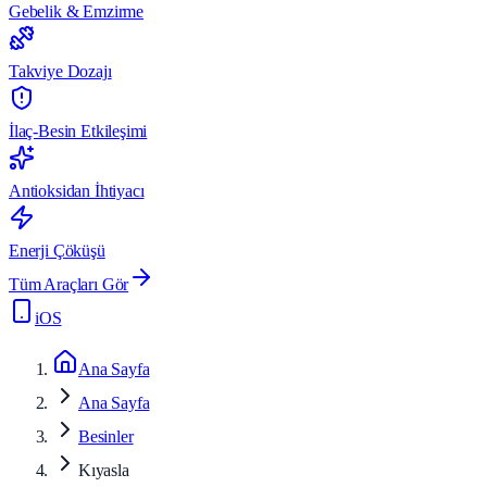
Gebelik & Emzirme
Takviye Dozajı
İlaç-Besin Etkileşimi
Antioksidan İhtiyacı
Enerji Çöküşü
Tüm Araçları Gör
iOS
Ana Sayfa
Ana Sayfa
Besinler
Kıyasla