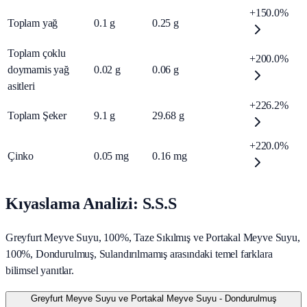
+150.0%
Toplam yağ
0.1
g
0.25
g
Toplam çoklu
+200.0%
doymamis yağ
0.02
g
0.06
g
asitleri
+226.2%
Toplam Şeker
9.1
g
29.68
g
+220.0%
Çinko
0.05
mg
0.16
mg
Kıyaslama Analizi: S.S.S
Greyfurt Meyve Suyu, 100%, Taze Sıkılmış ve Portakal Meyve Suyu,
100%, Dondurulmuş, Sulandırılmamış arasındaki temel farklara
bilimsel yanıtlar.
Greyfurt Meyve Suyu ve Portakal Meyve Suyu - Dondurulmuş