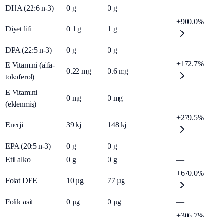
DHA (22:6 n-3)
0
g
0
g
—
+900.0%
Diyet lifi
0.1
g
1
g
DPA (22:5 n-3)
0
g
0
g
—
+172.7%
E Vitamini (alfa-
0.22
mg
0.6
mg
tokoferol)
E Vitamini
0
mg
0
mg
—
(eklenmiş)
+279.5%
Enerji
39
kj
148
kj
EPA (20:5 n-3)
0
g
0
g
—
Etil alkol
0
g
0
g
—
+670.0%
Folat DFE
10
µg
77
µg
Folik asit
0
µg
0
µg
—
+306.7%