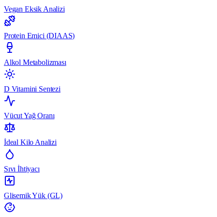
Vegan Eksik Analizi
Protein Emici (DIAAS)
Alkol Metabolizması
D Vitamini Sentezi
Vücut Yağ Oranı
İdeal Kilo Analizi
Sıvı İhtiyacı
Glisemik Yük (GL)