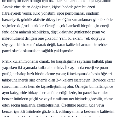
üretilmiş bir özet olduğu için hızlı karar anlarında oldukça faydalıdır.
Ancak yine de en doğru karar, kişisel hedefe göre bu özeti
filtreleyerek verilir. Kilo yönetimi, spor performansı, sindirim
hassasiyeti, günlük aktivite düzeyi ve öğün zamanlaması gibi faktörler
seçimleri doğrudan etkiler. Örneğin çok hareketli bir gün için enerji
farkı daha anlamlı olabilirken, düşük aktivite günlerinde puan ve
mikronutrient dengesi öne çıkabilir. Yani bu ekranı "tek doğruyu
söyleyen bir hakem" olarak değil, karar kalitesini artıran bir rehber
panel olarak okumak en sağlıklı yaklaşımdır.
Pratik kullanım önerisi olarak, bu karşılaştırma sayfasını haftalık plan
yaparken iki aşamada kullanabilirsiniz. İlk aşamada enerji ve puan
grafiğine bakıp hızlı bir ön eleme yapın; ikinci aşamada besin öğeleri
tablosuna inerek size önemli olan 3-4 kalemi işaretleyin. Böylece karar
süreci hem hızlı hem de kişiselleştirilmiş olur. Örneğin bir hafta içinde
aynı kategoride birkaç alternatif denediğinizde, bu panel üzerinden
benzer ürünlerin güçlü ve zayıf taraflarını net biçimde görebilir, tekrar
eden seçim hatalarını azaltabilirsiniz. Özellikle paketli gıda veya
benzer içerikli ürünlerde gözle fark edilmeyen ama beslenme kalitesini