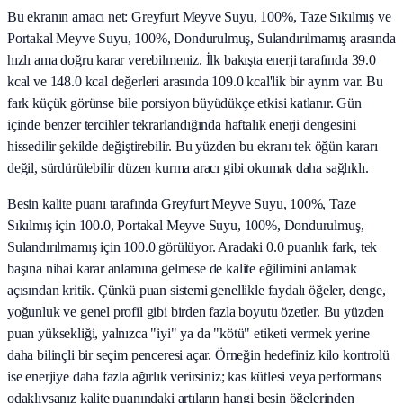
Bu ekranın amacı net: Greyfurt Meyve Suyu, 100%, Taze Sıkılmış ve
Portakal Meyve Suyu, 100%, Dondurulmuş, Sulandırılmamış arasında
hızlı ama doğru karar verebilmeniz. İlk bakışta enerji tarafında 39.0
kcal ve 148.0 kcal değerleri arasında 109.0 kcal'lik bir ayrım var. Bu
fark küçük görünse bile porsiyon büyüdükçe etkisi katlanır. Gün
içinde benzer tercihler tekrarlandığında haftalık enerji dengesini
hissedilir şekilde değiştirebilir. Bu yüzden bu ekranı tek öğün kararı
değil, sürdürülebilir düzen kurma aracı gibi okumak daha sağlıklı.
Besin kalite puanı tarafında Greyfurt Meyve Suyu, 100%, Taze
Sıkılmış için 100.0, Portakal Meyve Suyu, 100%, Dondurulmuş,
Sulandırılmamış için 100.0 görülüyor. Aradaki 0.0 puanlık fark, tek
başına nihai karar anlamına gelmese de kalite eğilimini anlamak
açısından kritik. Çünkü puan sistemi genellikle faydalı öğeler, denge,
yoğunluk ve genel profil gibi birden fazla boyutu özetler. Bu yüzden
puan yüksekliği, yalnızca "iyi" ya da "kötü" etiketi vermek yerine
daha bilinçli bir seçim penceresi açar. Örneğin hedefiniz kilo kontrolü
ise enerjiye daha fazla ağırlık verirsiniz; kas kütlesi veya performans
odaklıysanız kalite puanındaki artıların hangi besin öğelerinden