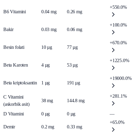
+550.0%
B6 Vitamini
0.04
mg
0.26
mg
+100.0%
Bakir
0.03
mg
0.06
mg
+670.0%
Besin folati
10
µg
77
µg
+1225.0%
Beta Karoten
4
µg
53
µg
+19000.0%
Beta kriptoksantin
1
µg
191
µg
+281.1%
C Vitamini
38
mg
144.8
mg
(askorbik asit)
D Vitamini
0
µg
0
µg
—
+65.0%
Demir
0.2
mg
0.33
mg