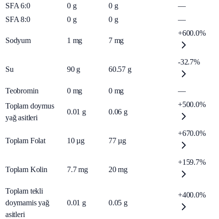
SFA 6:0
0
g
0
g
—
SFA 8:0
0
g
0
g
—
+600.0%
Sodyum
1
mg
7
mg
-32.7%
Su
90
g
60.57
g
Teobromin
0
mg
0
mg
—
+500.0%
Toplam doymus
0.01
g
0.06
g
yağ asitleri
+670.0%
Toplam Folat
10
µg
77
µg
+159.7%
Toplam Kolin
7.7
mg
20
mg
Toplam tekli
+400.0%
doymamis yağ
0.01
g
0.05
g
asitleri