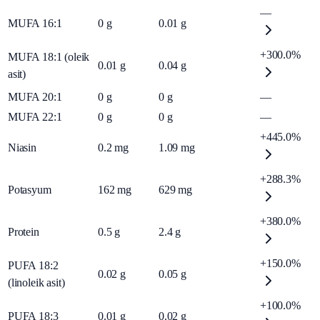
—
MUFA 16:1
0
g
0.01
g
+300.0%
MUFA 18:1 (oleik
0.01
g
0.04
g
asit)
MUFA 20:1
0
g
0
g
—
MUFA 22:1
0
g
0
g
—
+445.0%
Niasin
0.2
mg
1.09
mg
+288.3%
Potasyum
162
mg
629
mg
+380.0%
Protein
0.5
g
2.4
g
+150.0%
PUFA 18:2
0.02
g
0.05
g
(linoleik asit)
+100.0%
PUFA 18:3
0.01
g
0.02
g