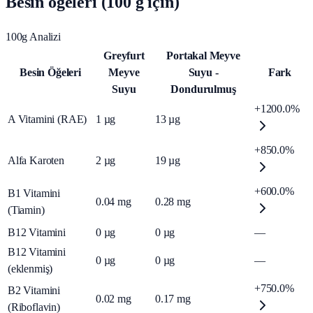
Besin öğeleri (100 g için)
100g Analizi
Greyfurt
Portakal Meyve
Besin Öğeleri
Meyve
Suyu -
Fark
Suyu
Dondurulmuş
+1200.0%
A Vitamini (RAE)
1
µg
13
µg
+850.0%
Alfa Karoten
2
µg
19
µg
+600.0%
B1 Vitamini
0.04
mg
0.28
mg
(Tiamin)
B12 Vitamini
0
µg
0
µg
—
B12 Vitamini
0
µg
0
µg
—
(eklenmiş)
+750.0%
B2 Vitamini
0.02
mg
0.17
mg
(Riboflavin)