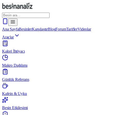
Ana Sayfa
Besinler
Karşılaştır
Blog
Forum
Tarifler
Videolar
Araçlar
Kalori İhtiyacı
Makro Dağılımı
Günlük Referans
Kafein & Uyku
Besin Etkileşimi