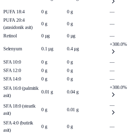
PUFA 18:4
0
g
0
g
—
PUFA 20:4
0
g
0
g
—
(arasidonik asit)
Retinol
0
µg
0
µg
—
+300.0%
Selenyum
0.1
µg
0.4
µg
SFA 10:0
0
g
0
g
—
SFA 12:0
0
g
0
g
—
SFA 14:0
0
g
0
g
—
+300.0%
SFA 16:0 (palmitik
0.01
g
0.04
g
asit)
—
SFA 18:0 (stearik
0
g
0.01
g
asit)
SFA 4:0 (butirik
0
g
0
g
—
asit)