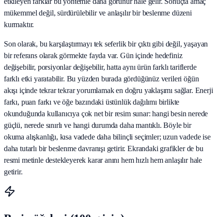
etkileyen farklar bu yöntemle daha görünür hale gelir. Sonuçta amaç
mükemmel değil, sürdürülebilir ve anlaşılır bir beslenme düzeni
kurmaktır.
Son olarak, bu karşılaştırmayı tek seferlik bir çıktı gibi değil, yaşayan
bir referans olarak görmekte fayda var. Gün içinde hedefiniz
değişebilir, porsiyonlar değişebilir, hatta aynı ürün farklı tariflerde
farklı etki yaratabilir. Bu yüzden burada gördüğünüz verileri öğün
akışı içinde tekrar tekrar yorumlamak en doğru yaklaşımı sağlar. Enerji
farkı, puan farkı ve öğe bazındaki üstünlük dağılımı birlikte
okunduğunda kullanıcıya çok net bir resim sunar: hangi besin nerede
güçlü, nerede sınırlı ve hangi durumda daha mantıklı. Böyle bir
okuma alışkanlığı, kısa vadede daha bilinçli seçimler; uzun vadede ise
daha tutarlı bir beslenme davranışı getirir. Ekrandaki grafikler de bu
resmi metinle destekleyerek karar anını hem hızlı hem anlaşılır hale
getirir.