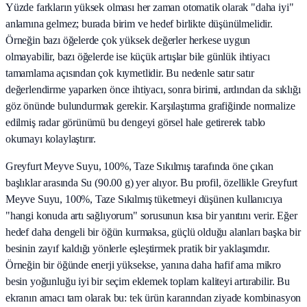
Yüzde farkların yüksek olması her zaman otomatik olarak "daha iyi"
anlamına gelmez; burada birim ve hedef birlikte düşünülmelidir.
Örneğin bazı öğelerde çok yüksek değerler herkese uygun
olmayabilir, bazı öğelerde ise küçük artışlar bile günlük ihtiyacı
tamamlama açısından çok kıymetlidir. Bu nedenle satır satır
değerlendirme yaparken önce ihtiyacı, sonra birimi, ardından da sıklığı
göz önünde bulundurmak gerekir. Karşılaştırma grafiğinde normalize
edilmiş radar görünümü bu dengeyi görsel hale getirerek tablo
okumayı kolaylaştırır.
Greyfurt Meyve Suyu, 100%, Taze Sıkılmış tarafında öne çıkan
başlıklar arasında Su (90.00 g) yer alıyor. Bu profil, özellikle Greyfurt
Meyve Suyu, 100%, Taze Sıkılmış tüketmeyi düşünen kullanıcıya
"hangi konuda artı sağlıyorum" sorusunun kısa bir yanıtını verir. Eğer
hedef daha dengeli bir öğün kurmaksa, güçlü olduğu alanları başka bir
besinin zayıf kaldığı yönlerle eşleştirmek pratik bir yaklaşımdır.
Örneğin bir öğünde enerji yüksekse, yanına daha hafif ama mikro
besin yoğunluğu iyi bir seçim eklemek toplam kaliteyi artırabilir. Bu
ekranın amacı tam olarak bu: tek ürün kararından ziyade kombinasyon