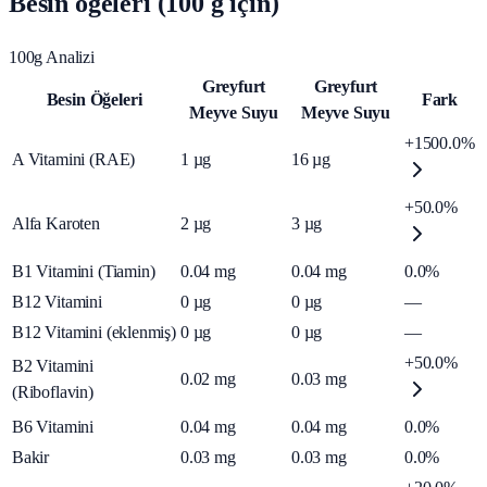
Besin öğeleri (100 g için)
100g Analizi
Greyfurt
Greyfurt
Besin Öğeleri
Fark
Meyve Suyu
Meyve Suyu
+1500.0%
A Vitamini (RAE)
1
µg
16
µg
+50.0%
Alfa Karoten
2
µg
3
µg
B1 Vitamini (Tiamin)
0.04
mg
0.04
mg
0.0%
B12 Vitamini
0
µg
0
µg
—
B12 Vitamini (eklenmiş)
0
µg
0
µg
—
+50.0%
B2 Vitamini
0.02
mg
0.03
mg
(Riboflavin)
B6 Vitamini
0.04
mg
0.04
mg
0.0%
Bakir
0.03
mg
0.03
mg
0.0%