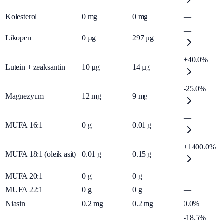
Kolesterol
0
mg
0
mg
—
—
Likopen
0
µg
297
µg
+40.0%
Lutein + zeaksantin
10
µg
14
µg
-25.0%
Magnezyum
12
mg
9
mg
—
MUFA 16:1
0
g
0.01
g
+1400.0%
MUFA 18:1 (oleik asit)
0.01
g
0.15
g
MUFA 20:1
0
g
0
g
—
MUFA 22:1
0
g
0
g
—
Niasin
0.2
mg
0.2
mg
0.0%
-18.5%