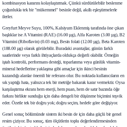
kombinasyon kararını kolaylaştırmak. Çünkü sürdürülebilir beslenme
çoğunlukla tek bir "mükemmel" besinle değil, akıllı eşleştirmelerle
ilerler.
Greyfurt Meyve Suyu, 100%, Kalsiyum Eklenmiş tarafında öne çıkan
başlıklar ise A Vitamini (RAE) (16.00 µg), Alfa Karoten (3.00 µg), B2
Vitamini (Riboflavin) (0.03 mg), Besin folati (12.00 µg), Beta Karoten
(188.00 µg) olarak görülebilir. Buradaki avantajlar, günün farklı
saatlerinde veya farklı ihtiyaçlarda oldukça değerli olabilir. Örneğin
iştah kontrolü, performans desteği, toparlanma veya günlük vitamin-
mineral hedeflerine yaklaşma gibi amaçlar için ikinci besinin
kazandığı alanlar önemli bir referans olur. Bu noktada kullanıcıların en
sık yaptığı hata, yalnızca tek bir metriğe bakarak karar vermektir. Oysa
karşılaştırma ekranı hem enerji, hem puan, hem de satır bazında öğe
farkını birlikte sunduğu için daha dengeli bir düşünme biçimini teşvik
eder. Özetle tek bir doğru yok; doğru seçim, hedefe göre değişiyor.
Genel sonuç bölümünde sistem iki besin de için daha güçlü bir genel
resim çiziyor. Bu sonuç, tüm ölçütlerin toplu değerlendirmesinden