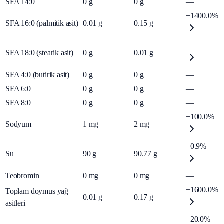
SFA 14:0
0
g
0
g
—
+1400.0%
SFA 16:0 (palmitik asit)
0.01
g
0.15
g
—
SFA 18:0 (stearik asit)
0
g
0.01
g
SFA 4:0 (butirik asit)
0
g
0
g
—
SFA 6:0
0
g
0
g
—
SFA 8:0
0
g
0
g
—
+100.0%
Sodyum
1
mg
2
mg
+0.9%
Su
90
g
90.77
g
Teobromin
0
mg
0
mg
—
+1600.0%
Toplam doymus yağ
0.01
g
0.17
g
asitleri
+20.0%