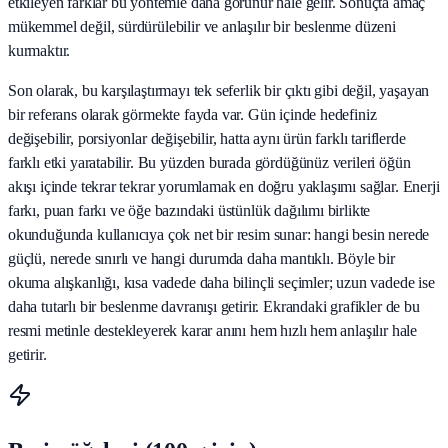
etkileyen farklar bu yöntemle daha görünür hale gelir. Sonuçta amaç
mükemmel değil, sürdürülebilir ve anlaşılır bir beslenme düzeni
kurmaktır.
Son olarak, bu karşılaştırmayı tek seferlik bir çıktı gibi değil, yaşayan
bir referans olarak görmekte fayda var. Gün içinde hedefiniz
değişebilir, porsiyonlar değişebilir, hatta aynı ürün farklı tariflerde
farklı etki yaratabilir. Bu yüzden burada gördüğünüz verileri öğün
akışı içinde tekrar tekrar yorumlamak en doğru yaklaşımı sağlar. Enerji
farkı, puan farkı ve öğe bazındaki üstünlük dağılımı birlikte
okunduğunda kullanıcıya çok net bir resim sunar: hangi besin nerede
güçlü, nerede sınırlı ve hangi durumda daha mantıklı. Böyle bir
okuma alışkanlığı, kısa vadede daha bilinçli seçimler; uzun vadede ise
daha tutarlı bir beslenme davranışı getirir. Ekrandaki grafikler de bu
resmi metinle destekleyerek karar anını hem hızlı hem anlaşılır hale
getirir.