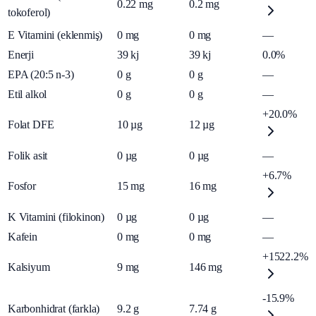
0.22
mg
0.2
mg
tokoferol)
E Vitamini (eklenmiş)
0
mg
0
mg
—
Enerji
39
kj
39
kj
0.0%
EPA (20:5 n-3)
0
g
0
g
—
Etil alkol
0
g
0
g
—
+20.0%
Folat DFE
10
µg
12
µg
Folik asit
0
µg
0
µg
—
+6.7%
Fosfor
15
mg
16
mg
K Vitamini (filokinon)
0
µg
0
µg
—
Kafein
0
mg
0
mg
—
+1522.2%
Kalsiyum
9
mg
146
mg
-15.9%
Karbonhidrat (farkla)
9.2
g
7.74
g