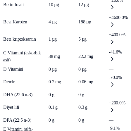
+20.0%
Besin folati
10
µg
12
µg
+4600.0%
Beta Karoten
4
µg
188
µg
+400.0%
Beta kriptoksantin
1
µg
5
µg
-41.6%
C Vitamini (askorbik
38
mg
22.2
mg
asit)
D Vitamini
0
µg
0
µg
—
-70.0%
Demir
0.2
mg
0.06
mg
DHA (22:6 n-3)
0
g
0
g
—
+200.0%
Diyet lifi
0.1
g
0.3
g
DPA (22:5 n-3)
0
g
0
g
—
-9.1%
E Vitamini (alfa-