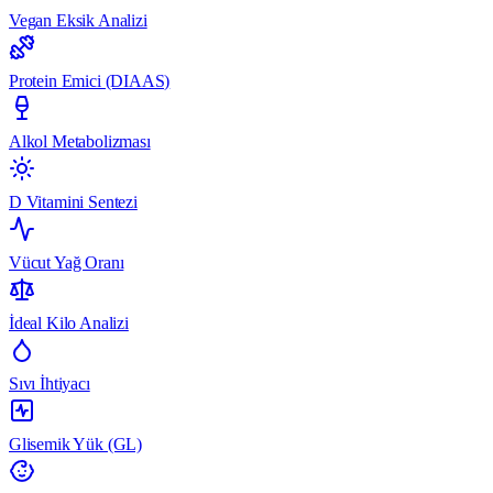
Vegan Eksik Analizi
Protein Emici (DIAAS)
Alkol Metabolizması
D Vitamini Sentezi
Vücut Yağ Oranı
İdeal Kilo Analizi
Sıvı İhtiyacı
Glisemik Yük (GL)