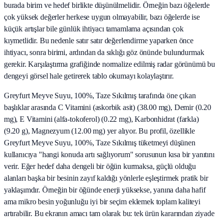
burada birim ve hedef birlikte düşünülmelidir. Örneğin bazı öğelerde
çok yüksek değerler herkese uygun olmayabilir, bazı öğelerde ise
küçük artışlar bile günlük ihtiyacı tamamlama açısından çok
kıymetlidir. Bu nedenle satır satır değerlendirme yaparken önce
ihtiyacı, sonra birimi, ardından da sıklığı göz önünde bulundurmak
gerekir. Karşılaştırma grafiğinde normalize edilmiş radar görünümü bu
dengeyi görsel hale getirerek tablo okumayı kolaylaştırır.
Greyfurt Meyve Suyu, 100%, Taze Sıkılmış tarafında öne çıkan
başlıklar arasında C Vitamini (askorbik asit) (38.00 mg), Demir (0.20
mg), E Vitamini (alfa-tokoferol) (0.22 mg), Karbonhidrat (farkla)
(9.20 g), Magnezyum (12.00 mg) yer alıyor. Bu profil, özellikle
Greyfurt Meyve Suyu, 100%, Taze Sıkılmış tüketmeyi düşünen
kullanıcıya "hangi konuda artı sağlıyorum" sorusunun kısa bir yanıtını
verir. Eğer hedef daha dengeli bir öğün kurmaksa, güçlü olduğu
alanları başka bir besinin zayıf kaldığı yönlerle eşleştirmek pratik bir
yaklaşımdır. Örneğin bir öğünde enerji yüksekse, yanına daha hafif
ama mikro besin yoğunluğu iyi bir seçim eklemek toplam kaliteyi
artırabilir. Bu ekranın amacı tam olarak bu: tek ürün kararından ziyade