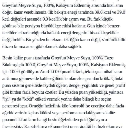
Greyfurt Meyve Suyu, 100%, Kalsiyum Eklenmiş arasında hızlı ama
doğru karar verebilmeniz. İlk bakışta enerji tarafında 39.0 kcal ve 39.0
kcal değerleri arasında 0.0 kcal'lik bir ayrım var. Bu fark küçük
görünse bile porsiyon büyüdükçe etkisi katlanır. Gün içinde benzer
tercihler tekrarlandığında haftalık enerji dengesini hissedilir şekilde
değiştirebilir. Bu yüzden bu ekranı tek öğün kararı değil, sürdürülebilir
düzen kurma aracı gibi okumak daha sağlıklı.
Besin kalite puanı tarafında Greyfurt Meyve Suyu, 100%, Taze
Sıkılmış için 100.0, Greyfurt Meyve Suyu, 100%, Kalsiyum Eklenmiş
için 100.0 görülüyor. Aradaki 0.0 puanlık fark, tek başına nihai karar
anlamına gelmese de kalite eğilimini anlamak açısından kritik. Çünkü
puan sistemi genellikle faydalı öğeler, denge, yoğunluk ve genel profil
gibi birden fazla boyutu özetler. Bu yüzden puan yüksekliği, yalnızca
"iyi" ya da "kötü" etiketi vermek yerine daha bilinçli bir seçim
penceresi açar. Örneğin hedefiniz kilo kontrolü ise enerjiye daha fazla
ağırlık verirsiniz; kas kütlesi veya performans odaklıysanız kalite
puanındaki artıların hangi besin öğelerinden geldiğini ayrıca
incelersiniz. Karşılaştırma ekranındaki puan grafiği bu hızlı okumayı