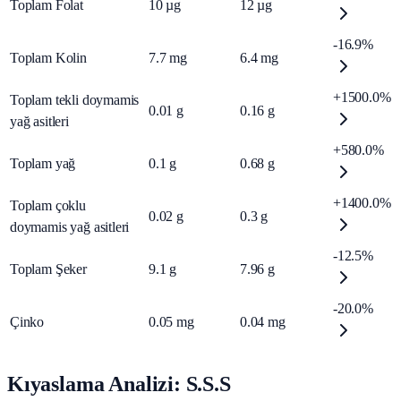
Toplam Folat
10
µg
12
µg
-16.9%
Toplam Kolin
7.7
mg
6.4
mg
+1500.0%
Toplam tekli doymamis
0.01
g
0.16
g
yağ asitleri
+580.0%
Toplam yağ
0.1
g
0.68
g
+1400.0%
Toplam çoklu
0.02
g
0.3
g
doymamis yağ asitleri
-12.5%
Toplam Şeker
9.1
g
7.96
g
-20.0%
Çinko
0.05
mg
0.04
mg
Kıyaslama Analizi: S.S.S