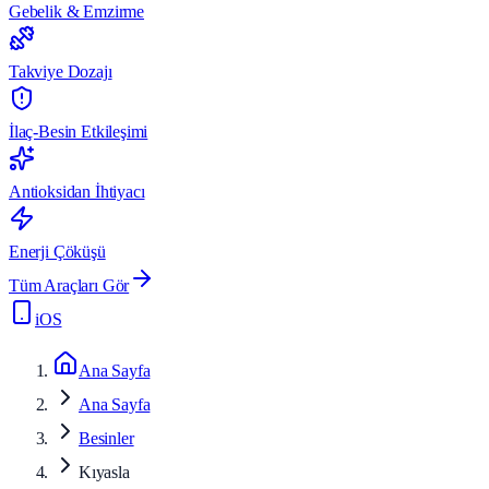
Gebelik & Emzirme
Takviye Dozajı
İlaç-Besin Etkileşimi
Antioksidan İhtiyacı
Enerji Çöküşü
Tüm Araçları Gör
iOS
Ana Sayfa
Ana Sayfa
Besinler
Kıyasla