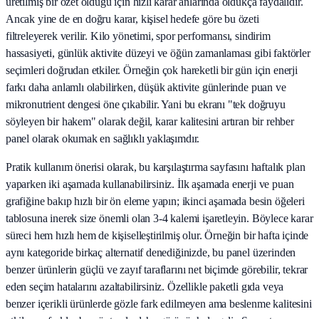
üretilmiş bir özet olduğu için hızlı karar anlarında oldukça faydalıdır.
Ancak yine de en doğru karar, kişisel hedefe göre bu özeti
filtreleyerek verilir. Kilo yönetimi, spor performansı, sindirim
hassasiyeti, günlük aktivite düzeyi ve öğün zamanlaması gibi faktörler
seçimleri doğrudan etkiler. Örneğin çok hareketli bir gün için enerji
farkı daha anlamlı olabilirken, düşük aktivite günlerinde puan ve
mikronutrient dengesi öne çıkabilir. Yani bu ekranı "tek doğruyu
söyleyen bir hakem" olarak değil, karar kalitesini artıran bir rehber
panel olarak okumak en sağlıklı yaklaşımdır.
Pratik kullanım önerisi olarak, bu karşılaştırma sayfasını haftalık plan
yaparken iki aşamada kullanabilirsiniz. İlk aşamada enerji ve puan
grafiğine bakıp hızlı bir ön eleme yapın; ikinci aşamada besin öğeleri
tablosuna inerek size önemli olan 3-4 kalemi işaretleyin. Böylece karar
süreci hem hızlı hem de kişiselleştirilmiş olur. Örneğin bir hafta içinde
aynı kategoride birkaç alternatif denediğinizde, bu panel üzerinden
benzer ürünlerin güçlü ve zayıf taraflarını net biçimde görebilir, tekrar
eden seçim hatalarını azaltabilirsiniz. Özellikle paketli gıda veya
benzer içerikli ürünlerde gözle fark edilmeyen ama beslenme kalitesini