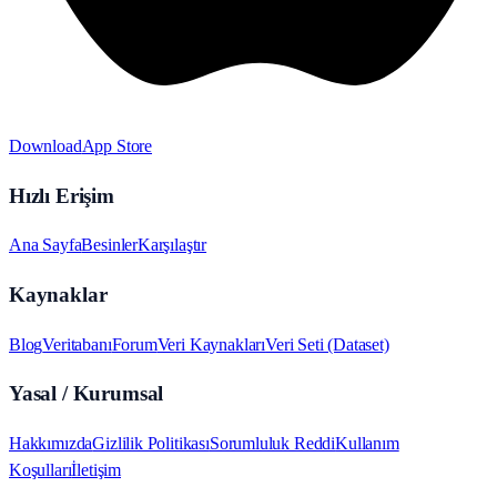
Download
App Store
Hızlı Erişim
Ana Sayfa
Besinler
Karşılaştır
Kaynaklar
Blog
Veritabanı
Forum
Veri Kaynakları
Veri Seti (Dataset)
Yasal / Kurumsal
Hakkımızda
Gizlilik Politikası
Sorumluluk Reddi
Kullanım
Koşulları
İletişim