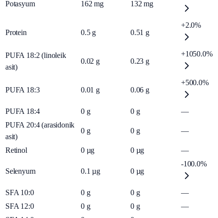
Potasyum
162
mg
132
mg
+2.0%
Protein
0.5
g
0.51
g
+1050.0%
PUFA 18:2 (linoleik
0.02
g
0.23
g
asit)
+500.0%
PUFA 18:3
0.01
g
0.06
g
PUFA 18:4
0
g
0
g
—
PUFA 20:4 (arasidonik
0
g
0
g
—
asit)
Retinol
0
µg
0
µg
—
-100.0%
Selenyum
0.1
µg
0
µg
SFA 10:0
0
g
0
g
—
SFA 12:0
0
g
0
g
—