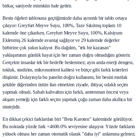
birkaç saniyede mümkün hale getirir.
Besin öğeleri tablosuna geçtiğimizde daha ayrıntılı bir tablo ortaya
çıkıyor: Greyfurt Meyve Suyu, 100%, Taze Sıkılmış toplam 10
kalemde öne çıkarken, Greyfurt Meyve Suyu, 100%, Kalsiyum
Eklenmiş 26 kalemde avantaj sağlıyor ve 29 kalemde değerler
birbirine çok yakın kalıyor. Bu dağılım, "tek bir kazanan"
yaklaşımının günlük hayat için her zaman doğru olmadığını gösterir.
Gerçekte insanlar tek bir hedefle beslenmez; aynı anda enerji dengesi,
tokluk, sindirim, mikronutrient kalitesi ve bütçe gibi farklı kriterleri
düşünür. Dolayısıyla bu panelin doğru kullanımı, bir besini mutlak
şekilde diğerinden üstün ilan etmekten ziyade, ihtiyaç odaklı seçim
yapmak olmalı. Sabah kahvaltısı için farklı, antrenman öncesi veya
akşam yemeği için farklı seçim yapmak çoğu zaman daha akıllıca bir
stratejidir.
En dikkat çekici farklardan biri "Beta Karoten" kaleminde görülüyor.
Bu noktada yüzde fark +4600.0% seviyesine ulaşıyor. Yüzde farkların
yüksek olması her zaman otomatik olarak "daha iyi" anlamına gelmez;