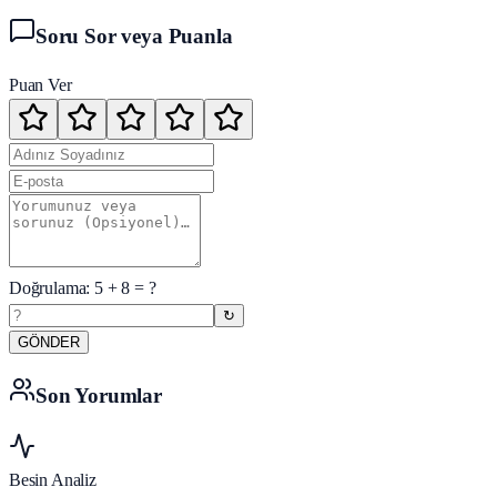
Soru Sor veya Puanla
Puan Ver
Doğrulama:
5
+
8
= ?
↻
GÖNDER
Son Yorumlar
Besin Analiz