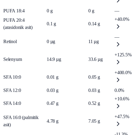
PUFA 18:4
0
g
0
g
—
+40.0%
PUFA 20:4
0.1
g
0.14
g
(arasidonik asit)
—
Retinol
0
µg
11
µg
+125.5%
Selenyum
14.9
µg
33.6
µg
+400.0%
SFA 10:0
0.01
g
0.05
g
SFA 12:0
0.03
g
0.03
g
0.0%
+10.6%
SFA 14:0
0.47
g
0.52
g
+47.5%
SFA 16:0 (palmitik
4.78
g
7.05
g
asit)
-11.3%