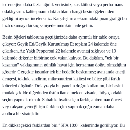
ise enerjiye daha fazla ağırlık verirsiniz; kas kütlesi veya performans
odaklıysanız kalite puanındaki artıların hangi besin öğelerinden
geldiğini ayrıca incelersiniz. Karşılaştırma ekranındaki puan grafiği bu
hızlı okumayı birkaç saniyede mümkün hale getirir.
Besin öğeleri tablosuna geçtiğimizde daha ayrıntılı bir tablo ortaya
çıkıyor: Geyik Eti/Geyik Kurutulmuş Et toplam 24 kalemde öne
çıkarken, Az Yağlı Pepperoni 22 kalemde avantaj sağlıyor ve 19
kalemde değerler birbirine çok yakın kalıyor. Bu dağılım, "tek bir
kazanan" yaklaşımının günlük hayat için her zaman doğru olmadığını
gösterir. Gerçekte insanlar tek bir hedefle beslenmez; aynı anda enerji
dengesi, tokluk, sindirim, mikronutrient kalitesi ve bütçe gibi farklı
kriterleri düşünür. Dolayısıyla bu panelin doğru kullanımı, bir besini
mutlak şekilde diğerinden üstün ilan etmekten ziyade, ihtiyaç odaklı
seçim yapmak olmalı. Sabah kahvaltısı için farklı, antrenman öncesi
veya akşam yemeği için farklı seçim yapmak çoğu zaman daha
akıllıca bir stratejidir.
En dikkat çekici farklardan biri "SFA 10:0" kaleminde görülüyor. Bu