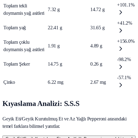
+101.1%
Toplam tekli
7.32
g
14.72
g
doymamis yağ asitleri
+41.2%
Toplam yağ
22.41
g
31.65
g
+156.0%
Toplam çoklu
1.91
g
4.89
g
doymamis yağ asitleri
-98.2%
Toplam Şeker
14.75
g
0.26
g
-57.1%
Çinko
6.22
mg
2.67
mg
Kıyaslama Analizi: S.S.S
Geyik Eti/Geyik Kurutulmuş Et ve Az Yağlı Pepperoni arasındaki
temel farklara bilimsel yanıtlar.