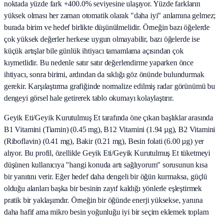
noktada yüzde fark +400.0% seviyesine ulaşıyor. Yüzde farkların
yüksek olması her zaman otomatik olarak "daha iyi" anlamına gelmez;
burada birim ve hedef birlikte düşünülmelidir. Örneğin bazı öğelerde
çok yüksek değerler herkese uygun olmayabilir, bazı öğelerde ise
küçük artışlar bile günlük ihtiyacı tamamlama açısından çok
kıymetlidir. Bu nedenle satır satır değerlendirme yaparken önce
ihtiyacı, sonra birimi, ardından da sıklığı göz önünde bulundurmak
gerekir. Karşılaştırma grafiğinde normalize edilmiş radar görünümü bu
dengeyi görsel hale getirerek tablo okumayı kolaylaştırır.
Geyik Eti/Geyik Kurutulmuş Et tarafında öne çıkan başlıklar arasında
B1 Vitamini (Tiamin) (0.45 mg), B12 Vitamini (1.94 µg), B2 Vitamini
(Riboflavin) (0.41 mg), Bakir (0.21 mg), Besin folati (6.00 µg) yer
alıyor. Bu profil, özellikle Geyik Eti/Geyik Kurutulmuş Et tüketmeyi
düşünen kullanıcıya "hangi konuda artı sağlıyorum" sorusunun kısa
bir yanıtını verir. Eğer hedef daha dengeli bir öğün kurmaksa, güçlü
olduğu alanları başka bir besinin zayıf kaldığı yönlerle eşleştirmek
pratik bir yaklaşımdır. Örneğin bir öğünde enerji yüksekse, yanına
daha hafif ama mikro besin yoğunluğu iyi bir seçim eklemek toplam