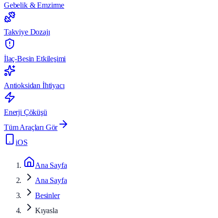
Gebelik & Emzirme
Takviye Dozajı
İlaç-Besin Etkileşimi
Antioksidan İhtiyacı
Enerji Çöküşü
Tüm Araçları Gör
iOS
Ana Sayfa
Ana Sayfa
Besinler
Kıyasla