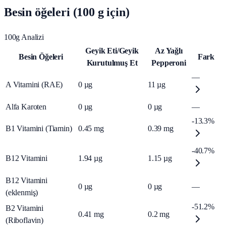
Besin öğeleri (100 g için)
100g Analizi
Geyik Eti/Geyik
Az Yağlı
Besin Öğeleri
Fark
Kurutulmuş Et
Pepperoni
—
A Vitamini (RAE)
0
µg
11
µg
Alfa Karoten
0
µg
0
µg
—
-13.3%
B1 Vitamini (Tiamin)
0.45
mg
0.39
mg
-40.7%
B12 Vitamini
1.94
µg
1.15
µg
B12 Vitamini
0
µg
0
µg
—
(eklenmiş)
-51.2%
B2 Vitamini
0.41
mg
0.2
mg
(Riboflavin)