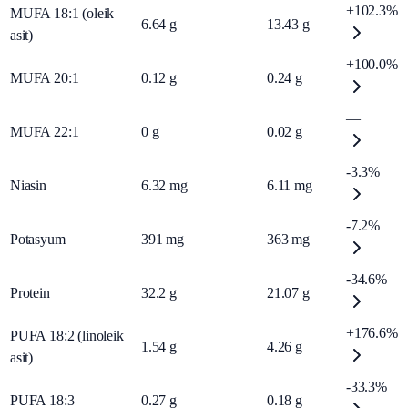
+102.3%
MUFA 18:1 (oleik
6.64
g
13.43
g
asit)
+100.0%
MUFA 20:1
0.12
g
0.24
g
—
MUFA 22:1
0
g
0.02
g
-3.3%
Niasin
6.32
mg
6.11
mg
-7.2%
Potasyum
391
mg
363
mg
-34.6%
Protein
32.2
g
21.07
g
+176.6%
PUFA 18:2 (linoleik
1.54
g
4.26
g
asit)
-33.3%
PUFA 18:3
0.27
g
0.18
g