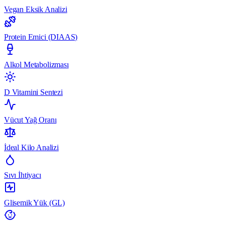
Vegan Eksik Analizi
Protein Emici (DIAAS)
Alkol Metabolizması
D Vitamini Sentezi
Vücut Yağ Oranı
İdeal Kilo Analizi
Sıvı İhtiyacı
Glisemik Yük (GL)