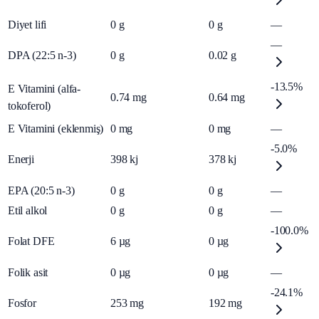
Diyet lifi
0
g
0
g
—
—
DPA (22:5 n-3)
0
g
0.02
g
-13.5%
E Vitamini (alfa-
0.74
mg
0.64
mg
tokoferol)
E Vitamini (eklenmiş)
0
mg
0
mg
—
-5.0%
Enerji
398
kj
378
kj
EPA (20:5 n-3)
0
g
0
g
—
Etil alkol
0
g
0
g
—
-100.0%
Folat DFE
6
µg
0
µg
Folik asit
0
µg
0
µg
—
-24.1%
Fosfor
253
mg
192
mg