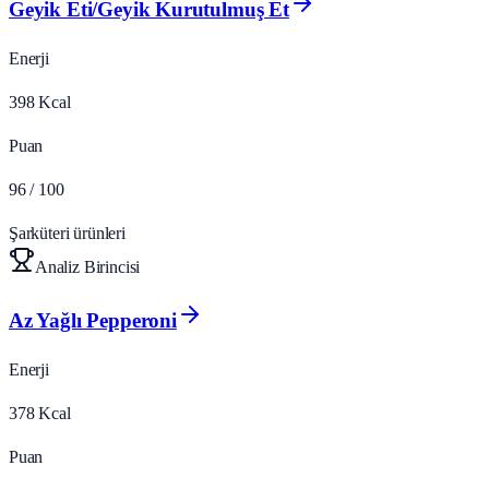
Geyik Eti/Geyik Kurutulmuş Et
Enerji
398
Kcal
Puan
96
/ 100
Şarküteri ürünleri
Analiz Birincisi
Az Yağlı Pepperoni
Enerji
378
Kcal
Puan