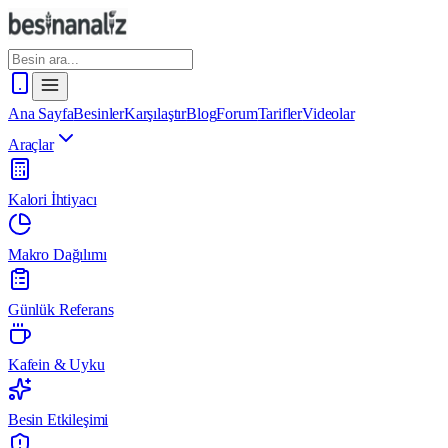
Ana Sayfa
Besinler
Karşılaştır
Blog
Forum
Tarifler
Videolar
Araçlar
Kalori İhtiyacı
Makro Dağılımı
Günlük Referans
Kafein & Uyku
Besin Etkileşimi