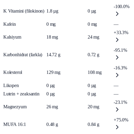
-100.0%
K Vitamini (filokinon)
1.8
µg
0
µg
Kafein
0
mg
0
mg
—
+33.3%
Kalsiyum
18
mg
24
mg
-95.1%
Karbonhidrat (farkla)
14.72
g
0.72
g
-16.3%
Kolesterol
129
mg
108
mg
Likopen
0
µg
0
µg
—
Lutein + zeaksantin
0
µg
0
µg
—
-23.1%
Magnezyum
26
mg
20
mg
+75.0%
MUFA 16:1
0.48
g
0.84
g