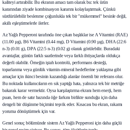
kaliteyi artırabilir. Bu ekranın amacı tam olarak bu: tek ürün
kararından ziyade kombinasyon kararını kolaylaştırmak. Çünkü
sürdürülebilir beslenme çoğunlukla tek bir "mükemmel" besinle değil,
akıllı eşleştirmelerle ilerler.
Az Yağlı Pepperoni tarafında öne çıkan başlıklar ise A Vitamini (RAE)
(11.00 µg), B6 Vitamini (0.44 mg), D Vitamini (0.90 µg), DHA (22:6
n-3) (0.01 g), DPA (22:5 n-3) (0.02 g) olarak görülebilir. Buradaki
avantajlar, günün farklı saatlerinde veya farklı ihtiyaçlarda oldukça
değerli olabilir. Örneğin iştah kontrolü, performans desteği,
toparlanma veya günlük vitamin-mineral hedeflerine yaklaşma gibi
amaçlar için ikinci besinin kazandığı alanlar önemli bir referans olur.
Bu noktada kullanıcıların en sık yaptığı hata, yalnızca tek bir metriğe
bakarak karar vermektir. Oysa karşılaştırma ekranı hem enerji, hem
puan, hem de satır bazında öğe farkını birlikte sunduğu için daha
dengeli bir düşünme biçimini teşvik eder. Kısacası bu ekran, rakamı
yoruma dönüştürmek için var.
Genel sonuç bölümünde sistem Az Yağlı Pepperoni için daha güçlü
bir genel resim çiziyor. Bu sonuç, tüm ölçütlerin toplu