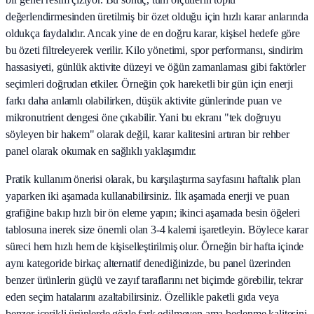
değerlendirmesinden üretilmiş bir özet olduğu için hızlı karar anlarında
oldukça faydalıdır. Ancak yine de en doğru karar, kişisel hedefe göre
bu özeti filtreleyerek verilir. Kilo yönetimi, spor performansı, sindirim
hassasiyeti, günlük aktivite düzeyi ve öğün zamanlaması gibi faktörler
seçimleri doğrudan etkiler. Örneğin çok hareketli bir gün için enerji
farkı daha anlamlı olabilirken, düşük aktivite günlerinde puan ve
mikronutrient dengesi öne çıkabilir. Yani bu ekranı "tek doğruyu
söyleyen bir hakem" olarak değil, karar kalitesini artıran bir rehber
panel olarak okumak en sağlıklı yaklaşımdır.
Pratik kullanım önerisi olarak, bu karşılaştırma sayfasını haftalık plan
yaparken iki aşamada kullanabilirsiniz. İlk aşamada enerji ve puan
grafiğine bakıp hızlı bir ön eleme yapın; ikinci aşamada besin öğeleri
tablosuna inerek size önemli olan 3-4 kalemi işaretleyin. Böylece karar
süreci hem hızlı hem de kişiselleştirilmiş olur. Örneğin bir hafta içinde
aynı kategoride birkaç alternatif denediğinizde, bu panel üzerinden
benzer ürünlerin güçlü ve zayıf taraflarını net biçimde görebilir, tekrar
eden seçim hatalarını azaltabilirsiniz. Özellikle paketli gıda veya
benzer içerikli ürünlerde gözle fark edilmeyen ama beslenme kalitesini