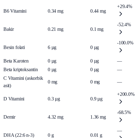
+29.4%
B6 Vitamini
0.34
mg
0.44
mg
-52.4%
Bakir
0.21
mg
0.1
mg
-100.0%
Besin folati
6
µg
0
µg
Beta Karoten
0
µg
0
µg
—
Beta kriptoksantin
0
µg
0
µg
—
C Vitamini (askorbik
0
mg
0
mg
—
asit)
+200.0%
D Vitamini
0.3
µg
0.9
µg
-68.5%
Demir
4.32
mg
1.36
mg
—
DHA (22:6 n-3)
0
g
0.01
g