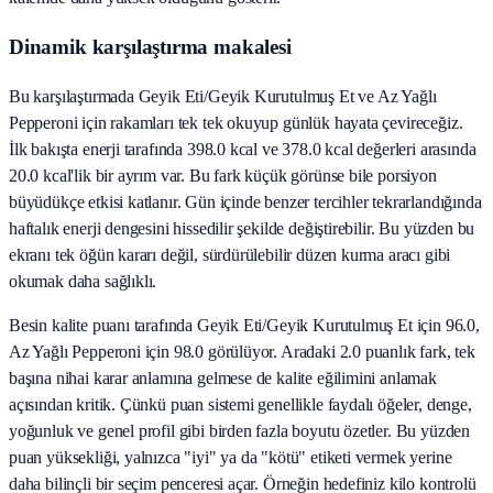
Dinamik karşılaştırma makalesi
Bu karşılaştırmada Geyik Eti/Geyik Kurutulmuş Et ve Az Yağlı
Pepperoni için rakamları tek tek okuyup günlük hayata çevireceğiz.
İlk bakışta enerji tarafında 398.0 kcal ve 378.0 kcal değerleri arasında
20.0 kcal'lik bir ayrım var. Bu fark küçük görünse bile porsiyon
büyüdükçe etkisi katlanır. Gün içinde benzer tercihler tekrarlandığında
haftalık enerji dengesini hissedilir şekilde değiştirebilir. Bu yüzden bu
ekranı tek öğün kararı değil, sürdürülebilir düzen kurma aracı gibi
okumak daha sağlıklı.
Besin kalite puanı tarafında Geyik Eti/Geyik Kurutulmuş Et için 96.0,
Az Yağlı Pepperoni için 98.0 görülüyor. Aradaki 2.0 puanlık fark, tek
başına nihai karar anlamına gelmese de kalite eğilimini anlamak
açısından kritik. Çünkü puan sistemi genellikle faydalı öğeler, denge,
yoğunluk ve genel profil gibi birden fazla boyutu özetler. Bu yüzden
puan yüksekliği, yalnızca "iyi" ya da "kötü" etiketi vermek yerine
daha bilinçli bir seçim penceresi açar. Örneğin hedefiniz kilo kontrolü