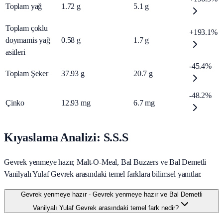
Toplam yağ
1.72
g
5.1
g
Toplam çoklu
+193.1%
doymamis yağ
0.58
g
1.7
g
asitleri
-45.4%
Toplam Şeker
37.93
g
20.7
g
-48.2%
Çinko
12.93
mg
6.7
mg
Kıyaslama Analizi: S.S.S
Gevrek yenmeye hazır, Malt-O-Meal, Bal Buzzers ve Bal Demetli
Vanilyalı Yulaf Gevrek arasındaki temel farklara bilimsel yanıtlar.
Gevrek yenmeye hazır - Gevrek yenmeye hazır ve Bal Demetli
Vanilyalı Yulaf Gevrek arasındaki temel fark nedir?