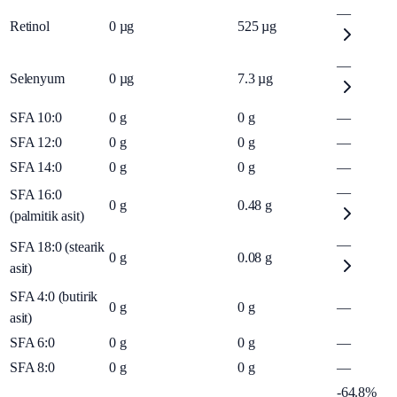
—
Retinol
0
µg
525
µg
—
Selenyum
0
µg
7.3
µg
SFA 10:0
0
g
0
g
—
SFA 12:0
0
g
0
g
—
SFA 14:0
0
g
0
g
—
—
SFA 16:0
0
g
0.48
g
(palmitik asit)
—
SFA 18:0 (stearik
0
g
0.08
g
asit)
SFA 4:0 (butirik
0
g
0
g
—
asit)
SFA 6:0
0
g
0
g
—
SFA 8:0
0
g
0
g
—
-64.8%