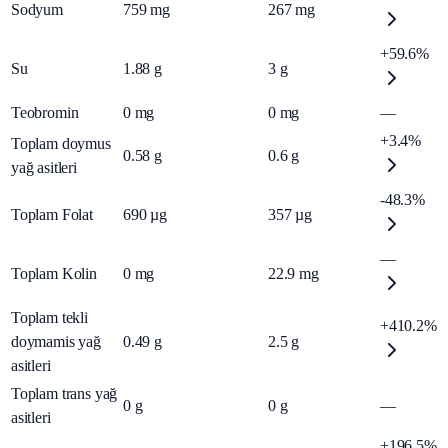
Sodyum
759
mg
267
mg
+59.6%
Su
1.88
g
3
g
Teobromin
0
mg
0
mg
—
+3.4%
Toplam doymus
0.58
g
0.6
g
yağ asitleri
-48.3%
Toplam Folat
690
µg
357
µg
—
Toplam Kolin
0
mg
22.9
mg
Toplam tekli
+410.2%
doymamis yağ
0.49
g
2.5
g
asitleri
Toplam trans yağ
0
g
0
g
—
asitleri
+196.5%