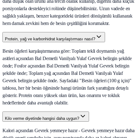
daha düşük olan ürünü ana tercih olarak kullanıp, diğerini daha küçük
porsiyonlarla destekleyici rolünde düşünebilirsiniz. Uzun vadede en
sağlıklı yaklaşım, benzer kategorideki ürünleri dönüşümlü kullanarak
hem damak zevkini hem de besin çeşitliliğini korumaktır.
Protein, yağ ve karbonhidrat karşılaştırması nasıl?
Besin öğeleri karşılaştırmasına göre: Toplam tekli doymamis yağ
asitleri açısından Bal Demetli Vanilyalı Yulaf Gevrek belirgin şekilde
önde; Fosfor açısından Bal Demetli Vanilyalı Yulaf Gevrek belirgin
şekilde önde; Toplam yağ açısından Bal Demetli Vanilyalı Yulaf
Gevrek belirgin şekilde önde. Sayfadaki "Besin öğeleri (100 g için)"
tablosu, her bir besin öğesinde hangi ürünün fark yarattığını detaylı
gösterir. Protein oranı yüksek olan ürün, kas onarımı ve tokluk
hedeflerinde daha avantajlı olabilir.
Kilo verme diyetinde hangisi daha uygun?
Kalori açısından Gevrek yenmeye hazır - Gevrek yenmeye hazır daha
düşük enerji sunduğu için, aynı porsiyonda daha az kalori alırsınız.