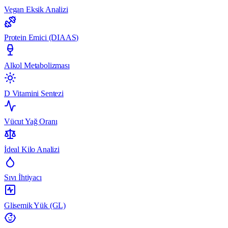
Vegan Eksik Analizi
Protein Emici (DIAAS)
Alkol Metabolizması
D Vitamini Sentezi
Vücut Yağ Oranı
İdeal Kilo Analizi
Sıvı İhtiyacı
Glisemik Yük (GL)