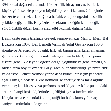
394.0 kcal değerleri arasında 15.0 kcal'lik bir ayrım var. Bu fark
küçük görünse bile porsiyon büyüdükçe etkisi katlanır. Gün içinde
benzer tercihler tekrarlandığında haftalık enerji dengesini hissedilir
şekilde değiştirebilir. Bu yüzden bu ekranı tek öğün kararı değil,
sürdürülebilir düzen kurma aracı gibi okumak daha sağlıklı.
Besin kalite puanı tarafında Gevrek yenmeye hazır, Malt-O-Meal, Bal
Buzzers için 100.0, Bal Demetli Vanilyalı Yulaf Gevrek için 100.0
görülüyor. Aradaki 0.0 puanlık fark, tek başına nihai karar anlamına
gelmese de kalite eğilimini anlamak açısından kritik. Çünkü puan
sistemi genellikle faydalı öğeler, denge, yoğunluk ve genel profil gibi
birden fazla boyutu özetler. Bu yüzden puan yüksekliği, yalnızca "iyi"
ya da "kötü" etiketi vermek yerine daha bilinçli bir seçim penceresi
açar. Örneğin hedefiniz kilo kontrolü ise enerjiye daha fazla ağırlık
verirsiniz; kas kütlesi veya performans odaklıysanız kalite puanındaki
artıların hangi besin öğelerinden geldiğini ayrıca incelersiniz.
Karşılaştırma ekranındaki puan grafiği bu hızlı okumayı birkaç
saniyede mümkün hale getirir.