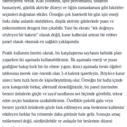
filtreleyerek verilir. Kilo yönetimi, spor performansı, sindirim
hassasiyeti, günlük aktivite düzeyi ve öğün zamanlaması gibi faktörler
seçimleri doğrudan etkiler. Örneğin çok hareketli bir gün için enerji
farkı daha anlamlı olabilirken, düşük aktivite günlerinde puan ve
mikronutrient dengesi öne çıkabilir. Yani bu ekranı "tek doğruyu
söyleyen bir hakem" olarak değil, karar kalitesini artıran bir rehber
panel olarak okumak en sağlıklı yaklaşımdır.
Pratik kullanım önerisi olarak, bu karşılaştırma sayfasını haftalık plan
yaparken iki aşamada kullanabilirsiniz. İlk aşamada enerji ve puan
grafiğine bakıp hızlı bir ön eleme yapın; ikinci aşamada besin öğeleri
tablosuna inerek size önemli olan 3-4 kalemi işaretleyin. Böylece karar
süreci hem hızlı hem de kişiselleştirilmiş olur. Örneğin bir hafta içinde
aynı kategoride birkaç alternatif denediğinizde, bu panel üzerinden
benzer ürünlerin güçlü ve zayıf taraflarını net biçimde görebilir, tekrar
eden seçim hatalarını azaltabilirsiniz. Özellikle paketli gıda veya
benzer içerikli ürünlerde gözle fark edilmeyen ama beslenme kalitesini
etkileyen farklar bu yöntemle daha görünür hale gelir. Sonuçta amaç
mükemmel değil, sürdürülebilir ve anlaşılır bir beslenme düzeni