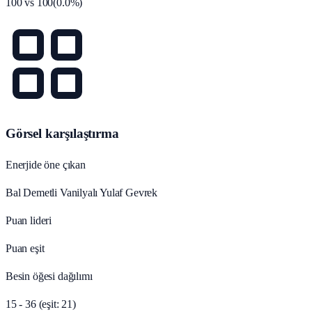
100
vs
100
(
0.0
%)
Görsel karşılaştırma
Enerjide öne çıkan
Bal Demetli Vanilyalı Yulaf Gevrek
Puan lideri
Puan eşit
Besin öğesi dağılımı
15 - 36 (eşit: 21)