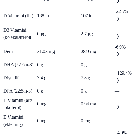
-22.5%
D Vitamini (IU)
138
iu
107
iu
—
D3 Vitamini
0
µg
2.7
µg
(kolekalsiferol)
-6.9%
Demir
31.03
mg
28.9
mg
DHA (22:6 n-3)
0
g
0
g
—
+129.4%
Diyet lifi
3.4
g
7.8
g
DPA (22:5 n-3)
0
g
0
g
—
—
E Vitamini (alfa-
0
mg
0.94
mg
tokoferol)
E Vitamini
0
mg
0
mg
—
(eklenmiş)
+4.0%