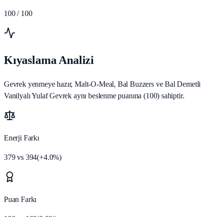
100
/ 100
Kıyaslama Analizi
Gevrek yenmeye hazır, Malt-O-Meal, Bal Buzzers ve Bal Demetli
Vanilyalı Yulaf Gevrek aynı beslenme puanına (100) sahiptir.
Enerji Farkı
379
vs
394
(
+
4.0
%)
Puan Farkı