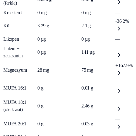
(farkla)
Kolesterol
0
mg
0
mg
—
-36.2%
Kül
3.29
g
2.1
g
Likopen
0
µg
0
µg
—
—
Lutein +
0
µg
141
µg
zeaksantin
+167.9%
Magnezyum
28
mg
75
mg
—
MUFA 16:1
0
g
0.01
g
—
MUFA 18:1
0
g
2.46
g
(oleik asit)
—
MUFA 20:1
0
g
0.03
g