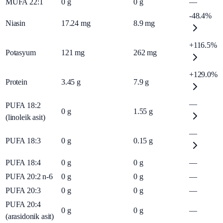
MUFA 22:1
0
g
0
g
—
-48.4%
Niasin
17.24
mg
8.9
mg
+116.5%
Potasyum
121
mg
262
mg
+129.0%
Protein
3.45
g
7.9
g
—
PUFA 18:2
0
g
1.55
g
(linoleik asit)
—
PUFA 18:3
0
g
0.15
g
PUFA 18:4
0
g
0
g
—
PUFA 20:2 n-6
0
g
0
g
—
PUFA 20:3
0
g
0
g
—
PUFA 20:4
0
g
0
g
—
(arasidonik asit)