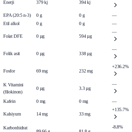
Enerji
379
kj
394
kj
EPA (20:5 n-3)
0
g
0
g
—
Etil alkol
0
g
0
g
—
—
Folat DFE
0
µg
594
µg
—
Folik asit
0
µg
338
µg
+236.2%
Fosfor
69
mg
232
mg
—
K Vitamini
0
µg
3.3
µg
(filokinon)
Kafein
0
mg
0
mg
—
+135.7%
Kalsiyum
14
mg
33
mg
-8.8%
Karbonhidrat
89.66
g
81.8
g