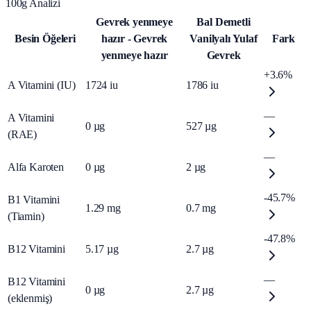
100g Analizi
Gevrek yenmeye
Bal Demetli
Besin Öğeleri
hazır - Gevrek
Vanilyalı Yulaf
Fark
yenmeye hazır
Gevrek
+3.6%
A Vitamini (IU)
1724
iu
1786
iu
—
A Vitamini
0
µg
527
µg
(RAE)
—
Alfa Karoten
0
µg
2
µg
-45.7%
B1 Vitamini
1.29
mg
0.7
mg
(Tiamin)
-47.8%
B12 Vitamini
5.17
µg
2.7
µg
—
B12 Vitamini
0
µg
2.7
µg
(eklenmiş)