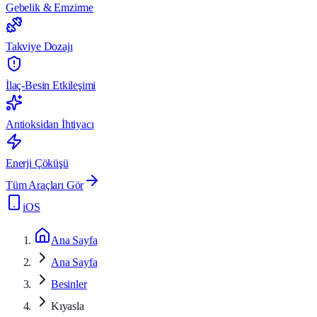
Gebelik & Emzirme
Takviye Dozajı
İlaç-Besin Etkileşimi
Antioksidan İhtiyacı
Enerji Çöküşü
Tüm Araçları Gör
iOS
Ana Sayfa
Ana Sayfa
Besinler
Kıyasla