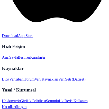
Download
App Store
Hızlı Erişim
Ana Sayfa
Besinler
Karşılaştır
Kaynaklar
Blog
Veritabanı
Forum
Veri Kaynakları
Veri Seti (Dataset)
Yasal / Kurumsal
Hakkımızda
Gizlilik Politikası
Sorumluluk Reddi
Kullanım
Koşulları
İletişim