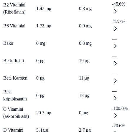
-45.6%
B2 Vitamini
1.47
mg
0.8
mg
(Riboflavin)
-47.7%
B6 Vitamini
1.72
mg
0.9
mg
—
Bakir
0
mg
0.3
mg
—
Besin folati
0
µg
19
µg
—
Beta Karoten
0
µg
11
µg
—
Beta
0
µg
18
µg
kriptoksantin
-100.0%
C Vitamini
20.7
mg
0
mg
(askorbik asit)
-20.6%
D Vitamini
3.4
µg
2.7
µg