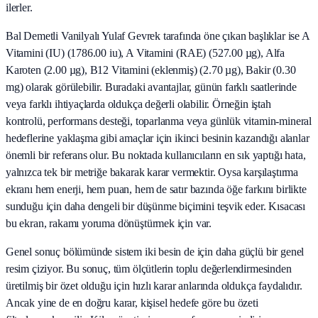
ilerler.
Bal Demetli Vanilyalı Yulaf Gevrek tarafında öne çıkan başlıklar ise A
Vitamini (IU) (1786.00 iu), A Vitamini (RAE) (527.00 µg), Alfa
Karoten (2.00 µg), B12 Vitamini (eklenmiş) (2.70 µg), Bakir (0.30
mg) olarak görülebilir. Buradaki avantajlar, günün farklı saatlerinde
veya farklı ihtiyaçlarda oldukça değerli olabilir. Örneğin iştah
kontrolü, performans desteği, toparlanma veya günlük vitamin-mineral
hedeflerine yaklaşma gibi amaçlar için ikinci besinin kazandığı alanlar
önemli bir referans olur. Bu noktada kullanıcıların en sık yaptığı hata,
yalnızca tek bir metriğe bakarak karar vermektir. Oysa karşılaştırma
ekranı hem enerji, hem puan, hem de satır bazında öğe farkını birlikte
sunduğu için daha dengeli bir düşünme biçimini teşvik eder. Kısacası
bu ekran, rakamı yoruma dönüştürmek için var.
Genel sonuç bölümünde sistem iki besin de için daha güçlü bir genel
resim çiziyor. Bu sonuç, tüm ölçütlerin toplu değerlendirmesinden
üretilmiş bir özet olduğu için hızlı karar anlarında oldukça faydalıdır.
Ancak yine de en doğru karar, kişisel hedefe göre bu özeti