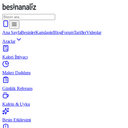
Ana Sayfa
Besinler
Karşılaştır
Blog
Forum
Tarifler
Videolar
Araçlar
Kalori İhtiyacı
Makro Dağılımı
Günlük Referans
Kafein & Uyku
Besin Etkileşimi