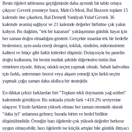
Besin öğeleri tablosuna geçtiğimizde daha ayrıntılı bir tablo ortaya
çıkıyor: Gevrek yenmeye hazır, Malt-O-Meal, Bal Buzzers toplam 15
kalemde öne çıkarken, Bal Demetli Vanilyalı Yulaf Gevrek 36
kalemde avantaj sağlıyor ve 21 kalemde değerler birbirine çok yakın
kalıyor. Bu dağılım, "tek bir kazanan" yaklaşımının günlük hayat için
her zaman doğru olmadığını gösterir. Gerçekte insanlar tek bir hedefle
beslenmez; aynı anda enerji dengesi, tokluk, sindirim, mikronutrient
kalitesi ve bütçe gibi farklı kriterleri düşünür. Dolayısıyla bu panelin
doğru kullanımı, bir besini mutlak şekilde diğerinden üstün ilan
etmekten ziyade, ihtiyaç odaklı seçim yapmak olmalı. Sabah kahvaltısı
için farklı, antrenman öncesi veya akşam yemeği için farklı seçim
yapmak çoğu zaman daha akıllıca bir stratejidir.
En dikkat çekici farklardan biri "Toplam tekli doymamis yağ asitleri"
kaleminde görülüyor. Bu noktada yüzde fark +410.2% seviyesine
ulaşıyor. Yüzde farkların yüksek olması her zaman otomatik olarak
"daha iyi" anlamına gelmez; burada birim ve hedef birlikte
düşünülmelidir. Örneğin bazı öğelerde çok yüksek değerler herkese
uygun olmayabilir, bazı öğelerde ise küçük artışlar bile günlük ihtiyacı