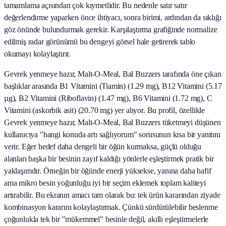
tamamlama açısından çok kıymetlidir. Bu nedenle satır satır
değerlendirme yaparken önce ihtiyacı, sonra birimi, ardından da sıklığı
göz önünde bulundurmak gerekir. Karşılaştırma grafiğinde normalize
edilmiş radar görünümü bu dengeyi görsel hale getirerek tablo
okumayı kolaylaştırır.
Gevrek yenmeye hazır, Malt-O-Meal, Bal Buzzers tarafında öne çıkan
başlıklar arasında B1 Vitamini (Tiamin) (1.29 mg), B12 Vitamini (5.17
µg), B2 Vitamini (Riboflavin) (1.47 mg), B6 Vitamini (1.72 mg), C
Vitamini (askorbik asit) (20.70 mg) yer alıyor. Bu profil, özellikle
Gevrek yenmeye hazır, Malt-O-Meal, Bal Buzzers tüketmeyi düşünen
kullanıcıya "hangi konuda artı sağlıyorum" sorusunun kısa bir yanıtını
verir. Eğer hedef daha dengeli bir öğün kurmaksa, güçlü olduğu
alanları başka bir besinin zayıf kaldığı yönlerle eşleştirmek pratik bir
yaklaşımdır. Örneğin bir öğünde enerji yüksekse, yanına daha hafif
ama mikro besin yoğunluğu iyi bir seçim eklemek toplam kaliteyi
artırabilir. Bu ekranın amacı tam olarak bu: tek ürün kararından ziyade
kombinasyon kararını kolaylaştırmak. Çünkü sürdürülebilir beslenme
çoğunlukla tek bir "mükemmel" besinle değil, akıllı eşleştirmelerle