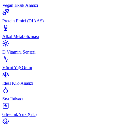
Vegan Eksik Analizi
Protein Emici (DIAAS)
Alkol Metabolizması
D Vitamini Sentezi
Vücut Yağ Oranı
İdeal Kilo Analizi
Sıvı İhtiyacı
Glisemik Yük (GL)