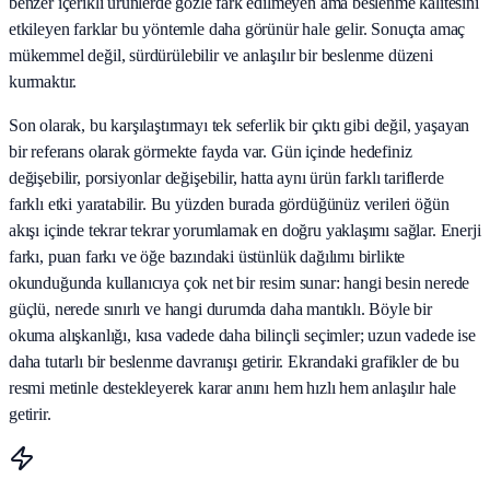
benzer içerikli ürünlerde gözle fark edilmeyen ama beslenme kalitesini
etkileyen farklar bu yöntemle daha görünür hale gelir. Sonuçta amaç
mükemmel değil, sürdürülebilir ve anlaşılır bir beslenme düzeni
kurmaktır.
Son olarak, bu karşılaştırmayı tek seferlik bir çıktı gibi değil, yaşayan
bir referans olarak görmekte fayda var. Gün içinde hedefiniz
değişebilir, porsiyonlar değişebilir, hatta aynı ürün farklı tariflerde
farklı etki yaratabilir. Bu yüzden burada gördüğünüz verileri öğün
akışı içinde tekrar tekrar yorumlamak en doğru yaklaşımı sağlar. Enerji
farkı, puan farkı ve öğe bazındaki üstünlük dağılımı birlikte
okunduğunda kullanıcıya çok net bir resim sunar: hangi besin nerede
güçlü, nerede sınırlı ve hangi durumda daha mantıklı. Böyle bir
okuma alışkanlığı, kısa vadede daha bilinçli seçimler; uzun vadede ise
daha tutarlı bir beslenme davranışı getirir. Ekrandaki grafikler de bu
resmi metinle destekleyerek karar anını hem hızlı hem anlaşılır hale
getirir.