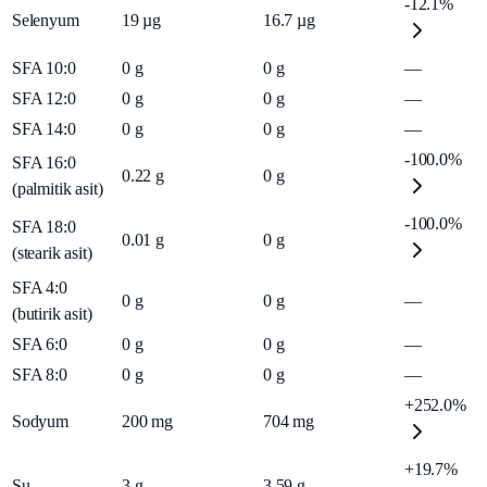
-12.1%
Selenyum
19
µg
16.7
µg
SFA 10:0
0
g
0
g
—
SFA 12:0
0
g
0
g
—
SFA 14:0
0
g
0
g
—
-100.0%
SFA 16:0
0.22
g
0
g
(palmitik asit)
-100.0%
SFA 18:0
0.01
g
0
g
(stearik asit)
SFA 4:0
0
g
0
g
—
(butirik asit)
SFA 6:0
0
g
0
g
—
SFA 8:0
0
g
0
g
—
+252.0%
Sodyum
200
mg
704
mg
+19.7%
Su
3
g
3.59
g