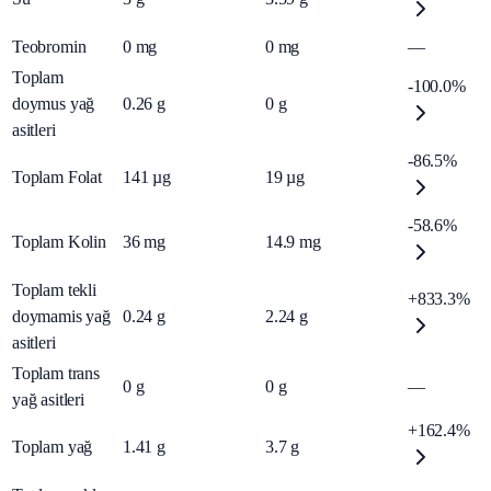
Teobromin
0
mg
0
mg
—
Toplam
-100.0%
doymus yağ
0.26
g
0
g
asitleri
-86.5%
Toplam Folat
141
µg
19
µg
-58.6%
Toplam Kolin
36
mg
14.9
mg
Toplam tekli
+833.3%
doymamis yağ
0.24
g
2.24
g
asitleri
Toplam trans
0
g
0
g
—
yağ asitleri
+162.4%
Toplam yağ
1.41
g
3.7
g