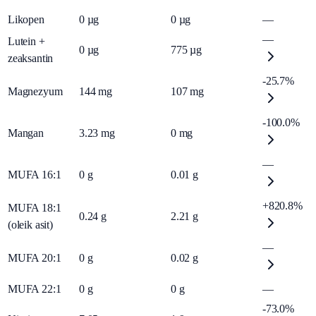
Likopen
0
µg
0
µg
—
—
Lutein +
0
µg
775
µg
zeaksantin
-25.7%
Magnezyum
144
mg
107
mg
-100.0%
Mangan
3.23
mg
0
mg
—
MUFA 16:1
0
g
0.01
g
+820.8%
MUFA 18:1
0.24
g
2.21
g
(oleik asit)
—
MUFA 20:1
0
g
0.02
g
MUFA 22:1
0
g
0
g
—
-73.0%