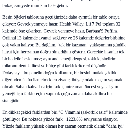
birkaç saniyede mümkün hale getirir.
Besin öğeleri tablosuna geçtiğimizde daha ayrıntılı bir tablo ortaya
çıkıyor: Gevrek yenmeye hazır, Health Valley, Lif 7 Pul toplam 32
kalemde öne çıkarken, Gevrek yenmeye hazır, Barbara'S Puffins,
Orijinal 13 kalemde avantaj sağlıyor ve 26 kalemde değerler birbirine
çok yakın kalıyor. Bu dağılım, "tek bir kazanan" yaklaşımının günlük
hayat için her zaman doğru olmadığını gösterir. Gerçekte insanlar tek
bir hedefle beslenmez; aynı anda enerji dengesi, tokluk, sindirim,
mikronutrient kalitesi ve bütçe gibi farklı kriterleri düşünür.
Dolayısıyla bu panelin doğru kullanımı, bir besini mutlak şekilde
diğerinden üstün ilan etmekten ziyade, ihtiyaç odaklı seçim yapmak
olmalı. Sabah kahvaltısı için farklı, antrenman öncesi veya akşam
yemeği için farklı seçim yapmak çoğu zaman daha akıllıca bir
stratejidir.
En dikkat çekici farklardan biri "C Vitamini (askorbik asit)" kaleminde
görülüyor. Bu noktada yüzde fark +1223.8% seviyesine ulaşıyor.
Yüzde farkların yüksek olması her zaman otomatik olarak "daha iyi"