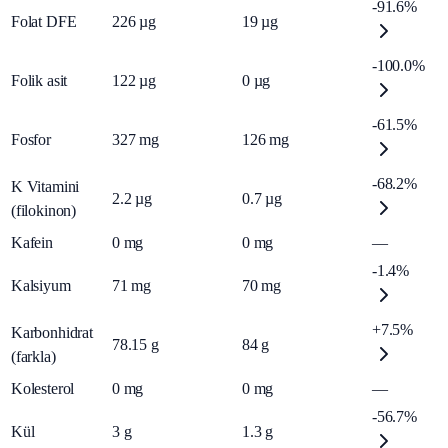
-91.6%
Folat DFE
226
µg
19
µg
-100.0%
Folik asit
122
µg
0
µg
-61.5%
Fosfor
327
mg
126
mg
-68.2%
K Vitamini
2.2
µg
0.7
µg
(filokinon)
Kafein
0
mg
0
mg
—
-1.4%
Kalsiyum
71
mg
70
mg
+7.5%
Karbonhidrat
78.15
g
84
g
(farkla)
Kolesterol
0
mg
0
mg
—
-56.7%
Kül
3
g
1.3
g