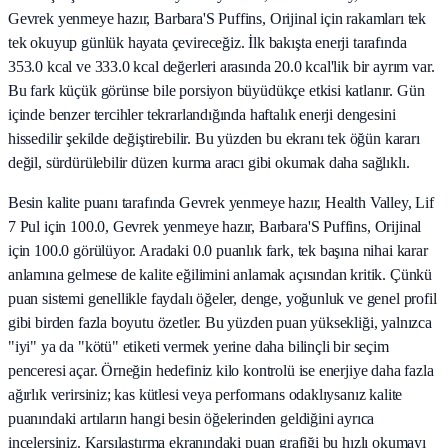
Gevrek yenmeye hazır, Barbara'S Puffins, Orijinal için rakamları tek
tek okuyup günlük hayata çevireceğiz. İlk bakışta enerji tarafında
353.0 kcal ve 333.0 kcal değerleri arasında 20.0 kcal'lik bir ayrım var.
Bu fark küçük görünse bile porsiyon büyüdükçe etkisi katlanır. Gün
içinde benzer tercihler tekrarlandığında haftalık enerji dengesini
hissedilir şekilde değiştirebilir. Bu yüzden bu ekranı tek öğün kararı
değil, sürdürülebilir düzen kurma aracı gibi okumak daha sağlıklı.
Besin kalite puanı tarafında Gevrek yenmeye hazır, Health Valley, Lif
7 Pul için 100.0, Gevrek yenmeye hazır, Barbara'S Puffins, Orijinal
için 100.0 görülüyor. Aradaki 0.0 puanlık fark, tek başına nihai karar
anlamına gelmese de kalite eğilimini anlamak açısından kritik. Çünkü
puan sistemi genellikle faydalı öğeler, denge, yoğunluk ve genel profil
gibi birden fazla boyutu özetler. Bu yüzden puan yüksekliği, yalnızca
"iyi" ya da "kötü" etiketi vermek yerine daha bilinçli bir seçim
penceresi açar. Örneğin hedefiniz kilo kontrolü ise enerjiye daha fazla
ağırlık verirsiniz; kas kütlesi veya performans odaklıysanız kalite
puanındaki artıların hangi besin öğelerinden geldiğini ayrıca
incelersiniz. Karşılaştırma ekranındaki puan grafiği bu hızlı okumayı