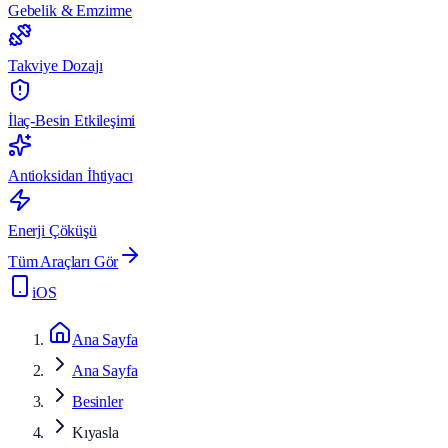
Gebelik & Emzirme
Takviye Dozajı
İlaç-Besin Etkileşimi
Antioksidan İhtiyacı
Enerji Çöküşü
Tüm Araçları Gör
iOS
Ana Sayfa
Ana Sayfa
Besinler
Kıyasla