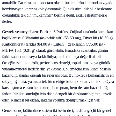
artırabilir. Bu ekranın amacı tam olarak bu: tek ürün kararından ziyade
kombinasyon kararını kolaylaştırmak. Çünkü sürdürülebilir beslenme
çoğunlukla tek bir "mükemmel" besinle değil, akıllı eşleştirmelerle
ilerler.
Gevrek yenmeye hazır, Barbara'S Puffins, Orijinal tarafında öne çıkan
başlıklar ise C Vitamini (askorbik asit) (55.60 mg), Diyet lifi (18.50 g),
Karbonhidrat (farkla) (84.00 g), Lutein + zeaksantin (775.00 µg),
MUFA 16:1 (0.01 g) olarak görülebilir. Buradaki avantajlar, günün
farklı saatlerinde veya farklı ihtiyaçlarda oldukça değerli olabilir.
Örneğin iştah kontrolü, performans desteği, toparlanma veya günlük
vitamin-mineral hedeflerine yaklaşma gibi amaçlar için ikinci besinin
kazandığı alanlar önemli bir referans olur. Bu noktada kullanıcıların en
sık yaptığı hata, yalnızca tek bir metriğe bakarak karar vermektir. Oysa
karşılaştırma ekranı hem enerji, hem puan, hem de satır bazında öğe
farkını birlikte sunduğu için daha dengeli bir düşünme biçimini teşvik
eder. Kısacası bu ekran, rakamı yoruma dönüştürmek için var.
Genel sonuç bölümünde sistem iki besin de için daha güçlü bir genel