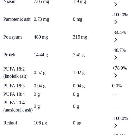
Niasin
7.05
mg
1.9
mg
-100.0%
Pantotenik asit
0.73
mg
0
mg
-34.4%
Potasyum
480
mg
315
mg
-48.7%
Protein
14.44
g
7.41
g
+78.9%
PUFA 18:2
0.57
g
1.02
g
(linoleik asit)
PUFA 18:3
0.04
g
0.04
g
0.0%
PUFA 18:4
0
g
0
g
—
PUFA 20:4
0
g
0
g
—
(arasidonik asit)
-100.0%
Retinol
106
µg
0
µg