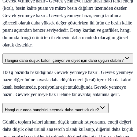
Gevrek yenmeye hazır - Gevrek yenmeye hazır arasındaki farkı enerji
(kcal), besin kalite puanı ve mikro besin dağılımı üzerinden özetler.
Gevrek yenmeye hazır - Gevrek yenmeye hazır, enerji tarafında
göreceli olarak daha yüksek değer gösterirken iki ürün de besin kalite
puanı açısından benzer seviyededir. Detay kartları ve grafikler, hangi
durumda hangi ürünü tercih etmenin daha mantıklı olacağını görsel
olarak destekler.
Hangisi daha düşük kalori içeriyor ve diyet için daha uygun olabilir?
100 g bazında bakıldığında Gevrek yenmeye hazır - Gevrek yenmeye
hazır, diğer ürüne kıyasla daha düşük enerji (kcal) içerir. Bu da kalori
kısıtlı beslenmede, porsiyonlar eşit tutulduğunda Gevrek yenmeye
hazır - Gevrek yenmeye hazır lehine bir avantaj anlamına gelir.
Hangi durumda hangisini seçmek daha mantıklı olur?
Günlük toplam kalori alımını düşük tutmak istiyorsanız, enerji değeri
daha düşük olan ürünü ana tercih olarak kullanıp, diğerini daha küçük
porsiyonlarla destekleyici rolünde düşünebilirsiniz. Uzun vadede en