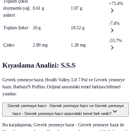
Toplam çoklu
+75.4%
doymamis yağ
0.61
g
1.07
g
asitleri
-7.4%
Toplam Şeker
20
g
18.52
g
-55.7%
Çinko
2.89
mg
1.28
mg
Kıyaslama Analizi: S.S.S
Gevrek yenmeye hazır, Health Valley, Lif 7 Pul ve Gevrek yenmeye
hazır, Barbara'S Puffins, Orijinal arasındaki temel farklara bilimsel
yanıtlar.
Gevrek yenmeye hazır - Gevrek yenmeye hazır ve Gevrek yenmeye
hazır - Gevrek yenmeye hazır arasındaki temel fark nedir?
Bu karşılaştırma, Gevrek yenmeye hazır - Gevrek yenmeye hazır ile