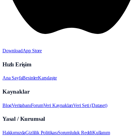
Download
App Store
Hızlı Erişim
Ana Sayfa
Besinler
Karşılaştır
Kaynaklar
Blog
Veritabanı
Forum
Veri Kaynakları
Veri Seti (Dataset)
Yasal / Kurumsal
Hakkımızda
Gizlilik Politikası
Sorumluluk Reddi
Kullanım