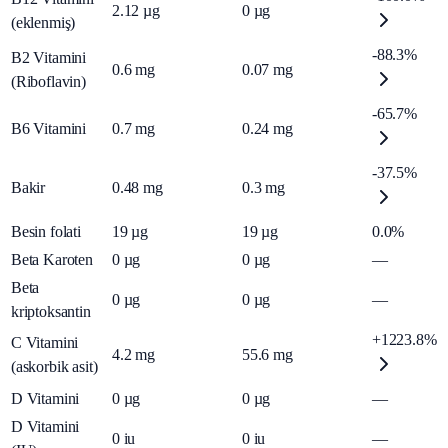
2.12
µg
0
µg
(eklenmiş)
-88.3%
B2 Vitamini
0.6
mg
0.07
mg
(Riboflavin)
-65.7%
B6 Vitamini
0.7
mg
0.24
mg
-37.5%
Bakir
0.48
mg
0.3
mg
Besin folati
19
µg
19
µg
0.0%
Beta Karoten
0
µg
0
µg
—
Beta
0
µg
0
µg
—
kriptoksantin
+1223.8%
C Vitamini
4.2
mg
55.6
mg
(askorbik asit)
D Vitamini
0
µg
0
µg
—
D Vitamini
0
iu
0
iu
—