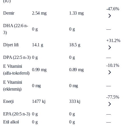
(IU)
-47.6%
Demir
2.54
mg
1.33
mg
DHA (22:6 n-
0
g
0
g
—
3)
+31.2%
Diyet lifi
14.1
g
18.5
g
DPA (22:5 n-3)
0
g
0
g
—
-10.1%
E Vitamini
0.99
mg
0.89
mg
(alfa-tokoferol)
E Vitamini
0
mg
0
mg
—
(eklenmiş)
-77.5%
Enerji
1477
kj
333
kj
EPA (20:5 n-3)
0
g
0
g
—
Etil alkol
0
g
0
g
—