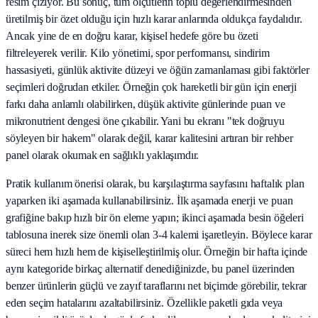
resim çiziyor. Bu sonuç, tüm ölçütlerin toplu değerlendirmesinden
üretilmiş bir özet olduğu için hızlı karar anlarında oldukça faydalıdır.
Ancak yine de en doğru karar, kişisel hedefe göre bu özeti
filtreleyerek verilir. Kilo yönetimi, spor performansı, sindirim
hassasiyeti, günlük aktivite düzeyi ve öğün zamanlaması gibi faktörler
seçimleri doğrudan etkiler. Örneğin çok hareketli bir gün için enerji
farkı daha anlamlı olabilirken, düşük aktivite günlerinde puan ve
mikronutrient dengesi öne çıkabilir. Yani bu ekranı "tek doğruyu
söyleyen bir hakem" olarak değil, karar kalitesini artıran bir rehber
panel olarak okumak en sağlıklı yaklaşımdır.
Pratik kullanım önerisi olarak, bu karşılaştırma sayfasını haftalık plan
yaparken iki aşamada kullanabilirsiniz. İlk aşamada enerji ve puan
grafiğine bakıp hızlı bir ön eleme yapın; ikinci aşamada besin öğeleri
tablosuna inerek size önemli olan 3-4 kalemi işaretleyin. Böylece karar
süreci hem hızlı hem de kişiselleştirilmiş olur. Örneğin bir hafta içinde
aynı kategoride birkaç alternatif denediğinizde, bu panel üzerinden
benzer ürünlerin güçlü ve zayıf taraflarını net biçimde görebilir, tekrar
eden seçim hatalarını azaltabilirsiniz. Özellikle paketli gıda veya