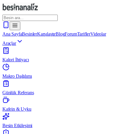
Ana Sayfa
Besinler
Karşılaştır
Blog
Forum
Tarifler
Videolar
Araçlar
Kalori İhtiyacı
Makro Dağılımı
Günlük Referans
Kafein & Uyku
Besin Etkileşimi