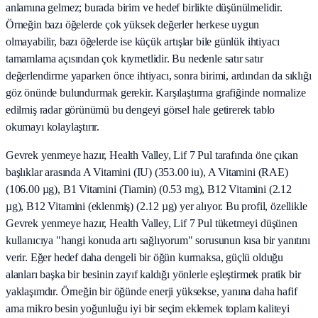
anlamına gelmez; burada birim ve hedef birlikte düşünülmelidir.
Örneğin bazı öğelerde çok yüksek değerler herkese uygun
olmayabilir, bazı öğelerde ise küçük artışlar bile günlük ihtiyacı
tamamlama açısından çok kıymetlidir. Bu nedenle satır satır
değerlendirme yaparken önce ihtiyacı, sonra birimi, ardından da sıklığı
göz önünde bulundurmak gerekir. Karşılaştırma grafiğinde normalize
edilmiş radar görünümü bu dengeyi görsel hale getirerek tablo
okumayı kolaylaştırır.
Gevrek yenmeye hazır, Health Valley, Lif 7 Pul tarafında öne çıkan
başlıklar arasında A Vitamini (IU) (353.00 iu), A Vitamini (RAE)
(106.00 µg), B1 Vitamini (Tiamin) (0.53 mg), B12 Vitamini (2.12
µg), B12 Vitamini (eklenmiş) (2.12 µg) yer alıyor. Bu profil, özellikle
Gevrek yenmeye hazır, Health Valley, Lif 7 Pul tüketmeyi düşünen
kullanıcıya "hangi konuda artı sağlıyorum" sorusunun kısa bir yanıtını
verir. Eğer hedef daha dengeli bir öğün kurmaksa, güçlü olduğu
alanları başka bir besinin zayıf kaldığı yönlerle eşleştirmek pratik bir
yaklaşımdır. Örneğin bir öğünde enerji yüksekse, yanına daha hafif
ama mikro besin yoğunluğu iyi bir seçim eklemek toplam kaliteyi