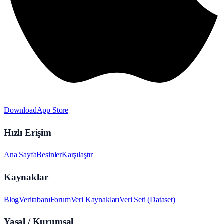
Download
App Store
Hızlı Erişim
Ana Sayfa
Besinler
Karşılaştır
Kaynaklar
Blog
Veritabanı
Forum
Veri Kaynakları
Veri Seti (Dataset)
Yasal / Kurumsal