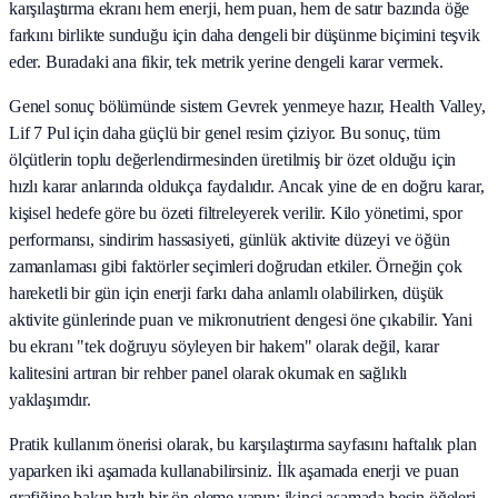
karşılaştırma ekranı hem enerji, hem puan, hem de satır bazında öğe
farkını birlikte sunduğu için daha dengeli bir düşünme biçimini teşvik
eder. Buradaki ana fikir, tek metrik yerine dengeli karar vermek.
Genel sonuç bölümünde sistem Gevrek yenmeye hazır, Health Valley,
Lif 7 Pul için daha güçlü bir genel resim çiziyor. Bu sonuç, tüm
ölçütlerin toplu değerlendirmesinden üretilmiş bir özet olduğu için
hızlı karar anlarında oldukça faydalıdır. Ancak yine de en doğru karar,
kişisel hedefe göre bu özeti filtreleyerek verilir. Kilo yönetimi, spor
performansı, sindirim hassasiyeti, günlük aktivite düzeyi ve öğün
zamanlaması gibi faktörler seçimleri doğrudan etkiler. Örneğin çok
hareketli bir gün için enerji farkı daha anlamlı olabilirken, düşük
aktivite günlerinde puan ve mikronutrient dengesi öne çıkabilir. Yani
bu ekranı "tek doğruyu söyleyen bir hakem" olarak değil, karar
kalitesini artıran bir rehber panel olarak okumak en sağlıklı
yaklaşımdır.
Pratik kullanım önerisi olarak, bu karşılaştırma sayfasını haftalık plan
yaparken iki aşamada kullanabilirsiniz. İlk aşamada enerji ve puan
grafiğine bakıp hızlı bir ön eleme yapın; ikinci aşamada besin öğeleri