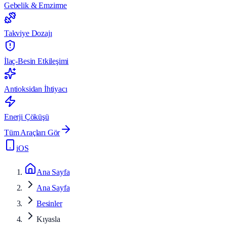
Gebelik & Emzirme
Takviye Dozajı
İlaç-Besin Etkileşimi
Antioksidan İhtiyacı
Enerji Çöküşü
Tüm Araçları Gör
iOS
Ana Sayfa
Ana Sayfa
Besinler
Kıyasla