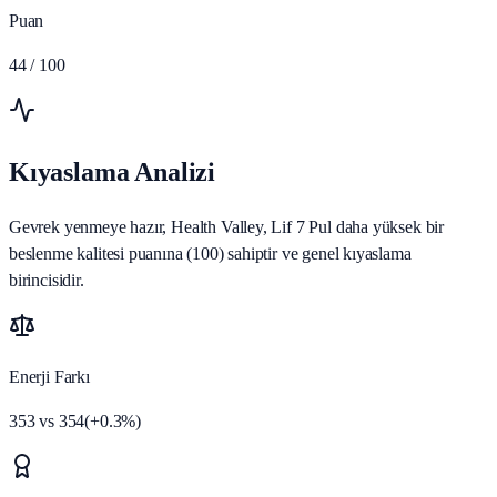
Puan
44
/ 100
Kıyaslama Analizi
Gevrek yenmeye hazır, Health Valley, Lif 7 Pul daha yüksek bir
beslenme kalitesi puanına (100) sahiptir ve genel kıyaslama
birincisidir.
Enerji Farkı
353
vs
354
(
+
0.3
%)