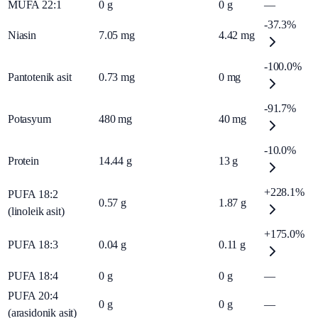
MUFA 22:1
0
g
0
g
—
-37.3%
Niasin
7.05
mg
4.42
mg
-100.0%
Pantotenik asit
0.73
mg
0
mg
-91.7%
Potasyum
480
mg
40
mg
-10.0%
Protein
14.44
g
13
g
+228.1%
PUFA 18:2
0.57
g
1.87
g
(linoleik asit)
+175.0%
PUFA 18:3
0.04
g
0.11
g
PUFA 18:4
0
g
0
g
—
PUFA 20:4
0
g
0
g
—
(arasidonik asit)