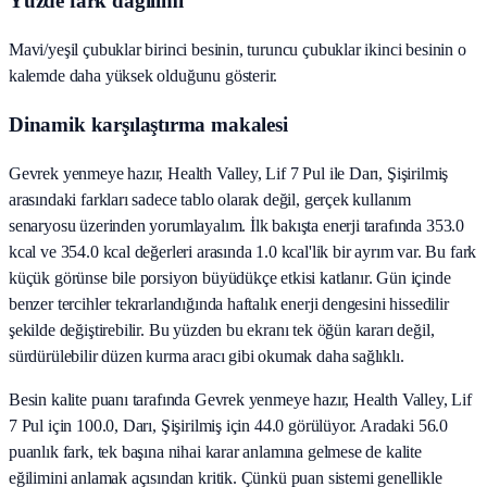
Yüzde fark dağılımı
Mavi/yeşil çubuklar birinci besinin, turuncu çubuklar ikinci besinin o
kalemde daha yüksek olduğunu gösterir.
Dinamik karşılaştırma makalesi
Gevrek yenmeye hazır, Health Valley, Lif 7 Pul ile Darı, Şişirilmiş
arasındaki farkları sadece tablo olarak değil, gerçek kullanım
senaryosu üzerinden yorumlayalım. İlk bakışta enerji tarafında 353.0
kcal ve 354.0 kcal değerleri arasında 1.0 kcal'lik bir ayrım var. Bu fark
küçük görünse bile porsiyon büyüdükçe etkisi katlanır. Gün içinde
benzer tercihler tekrarlandığında haftalık enerji dengesini hissedilir
şekilde değiştirebilir. Bu yüzden bu ekranı tek öğün kararı değil,
sürdürülebilir düzen kurma aracı gibi okumak daha sağlıklı.
Besin kalite puanı tarafında Gevrek yenmeye hazır, Health Valley, Lif
7 Pul için 100.0, Darı, Şişirilmiş için 44.0 görülüyor. Aradaki 56.0
puanlık fark, tek başına nihai karar anlamına gelmese de kalite
eğilimini anlamak açısından kritik. Çünkü puan sistemi genellikle