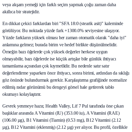
veya akşam yemeği için farklı seçim yapmak çoğu zaman daha
akıllıca bir stratejidir.
En dikkat çekici farklardan biri "SFA 18:0 (stearik asit)" kaleminde
görülüyor. Bu noktada yüzde fark +1300.0% seviyesine ulaşıyor.
Yüzde farkların yüksek olması her zaman otomatik olarak "daha iyi"
anlamına gelmez; burada birim ve hedef birlikte düşünülmelidir.
Örneğin bazı öğelerde çok yüksek değerler herkese uygun
olmayabilir, bazı öğelerde ise küçük artışlar bile günlük ihtiyacı
tamamlama açısından çok kıymetlidir. Bu nedenle satır satır
değerlendirme yaparken önce ihtiyacı, sonra birimi, ardından da sıklığı
göz önünde bulundurmak gerekir. Karşılaştırma grafiğinde normalize
edilmiş radar görünümü bu dengeyi görsel hale getirerek tablo
okumayı kolaylaştırır.
Gevrek yenmeye hazır, Health Valley, Lif 7 Pul tarafında öne çıkan
başlıklar arasında A Vitamini (IU) (353.00 iu), A Vitamini (RAE)
(106.00 µg), B1 Vitamini (Tiamin) (0.53 mg), B12 Vitamini (2.12
µg), B12 Vitamini (eklenmiş) (2.12 µg) yer alıyor. Bu profil, özellikle