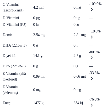
-100.0%
C Vitamini
4.2
mg
0
mg
(askorbik asit)
D Vitamini
0
µg
0
µg
—
D Vitamini (IU)
0
iu
0
iu
—
+10.6%
Demir
2.54
mg
2.81
mg
DHA (22:6 n-3)
0
g
0
g
—
-80.9%
Diyet lifi
14.1
g
2.7
g
DPA (22:5 n-3)
0
g
0
g
—
-33.3%
E Vitamini (alfa-
0.99
mg
0.66
mg
tokoferol)
E Vitamini
0
mg
0
mg
—
(eklenmiş)
-76.0%
Enerji
1477
kj
354
kj