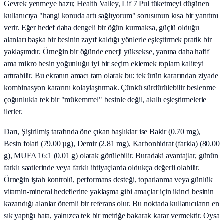
Gevrek yenmeye hazır, Health Valley, Lif 7 Pul tüketmeyi düşünen
kullanıcıya "hangi konuda artı sağlıyorum" sorusunun kısa bir yanıtını
verir. Eğer hedef daha dengeli bir öğün kurmaksa, güçlü olduğu
alanları başka bir besinin zayıf kaldığı yönlerle eşleştirmek pratik bir
yaklaşımdır. Örneğin bir öğünde enerji yüksekse, yanına daha hafif
ama mikro besin yoğunluğu iyi bir seçim eklemek toplam kaliteyi
artırabilir. Bu ekranın amacı tam olarak bu: tek ürün kararından ziyade
kombinasyon kararını kolaylaştırmak. Çünkü sürdürülebilir beslenme
çoğunlukla tek bir "mükemmel" besinle değil, akıllı eşleştirmelerle
ilerler.
Darı, Şişirilmiş tarafında öne çıkan başlıklar ise Bakir (0.70 mg),
Besin folati (79.00 µg), Demir (2.81 mg), Karbonhidrat (farkla) (80.00
g), MUFA 16:1 (0.01 g) olarak görülebilir. Buradaki avantajlar, günün
farklı saatlerinde veya farklı ihtiyaçlarda oldukça değerli olabilir.
Örneğin iştah kontrolü, performans desteği, toparlanma veya günlük
vitamin-mineral hedeflerine yaklaşma gibi amaçlar için ikinci besinin
kazandığı alanlar önemli bir referans olur. Bu noktada kullanıcıların en
sık yaptığı hata, yalnızca tek bir metriğe bakarak karar vermektir. Oysa