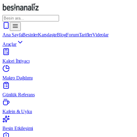
Ana Sayfa
Besinler
Karşılaştır
Blog
Forum
Tarifler
Videolar
Araçlar
Kalori İhtiyacı
Makro Dağılımı
Günlük Referans
Kafein & Uyku
Besin Etkileşimi