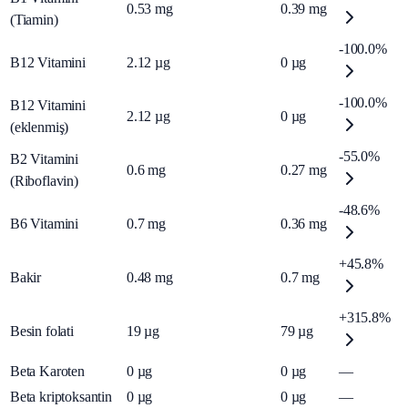
0.53
mg
0.39
mg
(Tiamin)
-100.0%
B12 Vitamini
2.12
µg
0
µg
-100.0%
B12 Vitamini
2.12
µg
0
µg
(eklenmiş)
-55.0%
B2 Vitamini
0.6
mg
0.27
mg
(Riboflavin)
-48.6%
B6 Vitamini
0.7
mg
0.36
mg
+45.8%
Bakir
0.48
mg
0.7
mg
+315.8%
Besin folati
19
µg
79
µg
Beta Karoten
0
µg
0
µg
—
Beta kriptoksantin
0
µg
0
µg
—