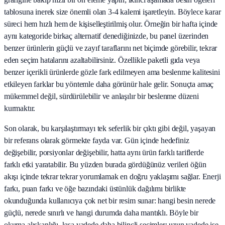
tablosuna inerek size önemli olan 3-4 kalemi işaretleyin. Böylece karar
süreci hem hızlı hem de kişiselleştirilmiş olur. Örneğin bir hafta içinde
aynı kategoride birkaç alternatif denediğinizde, bu panel üzerinden
benzer ürünlerin güçlü ve zayıf taraflarını net biçimde görebilir, tekrar
eden seçim hatalarını azaltabilirsiniz. Özellikle paketli gıda veya
benzer içerikli ürünlerde gözle fark edilmeyen ama beslenme kalitesini
etkileyen farklar bu yöntemle daha görünür hale gelir. Sonuçta amaç
mükemmel değil, sürdürülebilir ve anlaşılır bir beslenme düzeni
kurmaktır.
Son olarak, bu karşılaştırmayı tek seferlik bir çıktı gibi değil, yaşayan
bir referans olarak görmekte fayda var. Gün içinde hedefiniz
değişebilir, porsiyonlar değişebilir, hatta aynı ürün farklı tariflerde
farklı etki yaratabilir. Bu yüzden burada gördüğünüz verileri öğün
akışı içinde tekrar tekrar yorumlamak en doğru yaklaşımı sağlar. Enerji
farkı, puan farkı ve öğe bazındaki üstünlük dağılımı birlikte
okunduğunda kullanıcıya çok net bir resim sunar: hangi besin nerede
güçlü, nerede sınırlı ve hangi durumda daha mantıklı. Böyle bir
okuma alışkanlığı, kısa vadede daha bilinçli seçimler; uzun vadede ise