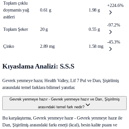
Toplam çoklu
+224.6%
doymamis yağ
0.61
g
1.98
g
asitleri
-97.2%
Toplam Şeker
20
g
0.55
g
-45.3%
Çinko
2.89
mg
1.58
mg
Kıyaslama Analizi: S.S.S
Gevrek yenmeye hazır, Health Valley, Lif 7 Pul ve Darı, Şişirilmiş
arasındaki temel farklara bilimsel yanıtlar.
Gevrek yenmeye hazır - Gevrek yenmeye hazır ve Darı, Şişirilmiş
arasındaki temel fark nedir?
Bu karşılaştırma, Gevrek yenmeye hazır - Gevrek yenmeye hazır ile
Darı, Şişirilmiş arasındaki farkı enerji (kcal), besin kalite puanı ve