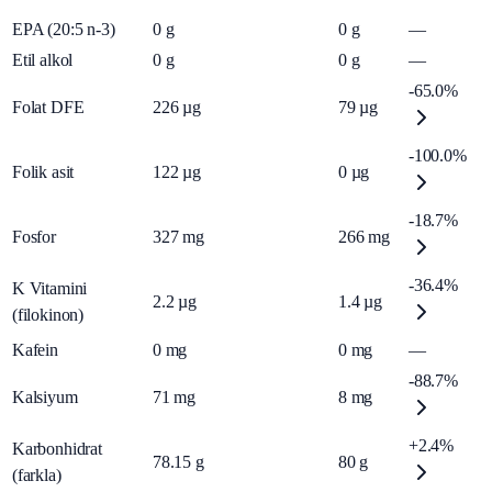
EPA (20:5 n-3)
0
g
0
g
—
Etil alkol
0
g
0
g
—
-65.0%
Folat DFE
226
µg
79
µg
-100.0%
Folik asit
122
µg
0
µg
-18.7%
Fosfor
327
mg
266
mg
-36.4%
K Vitamini
2.2
µg
1.4
µg
(filokinon)
Kafein
0
mg
0
mg
—
-88.7%
Kalsiyum
71
mg
8
mg
+2.4%
Karbonhidrat
78.15
g
80
g
(farkla)