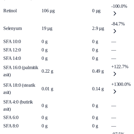
-100.0%
Retinol
106
µg
0
µg
-84.7%
Selenyum
19
µg
2.9
µg
SFA 10:0
0
g
0
g
—
SFA 12:0
0
g
0
g
—
SFA 14:0
0
g
0
g
—
+122.7%
SFA 16:0 (palmitik
0.22
g
0.49
g
asit)
+1300.0%
SFA 18:0 (stearik
0.01
g
0.14
g
asit)
SFA 4:0 (butirik
0
g
0
g
—
asit)
SFA 6:0
0
g
0
g
—
SFA 8:0
0
g
0
g
—