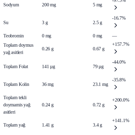
-97.5%
Sodyum
200
mg
5
mg
-16.7%
Su
3
g
2.5
g
Teobromin
0
mg
0
mg
—
+157.7%
Toplam doymus
0.26
g
0.67
g
yağ asitleri
-44.0%
Toplam Folat
141
µg
79
µg
-35.8%
Toplam Kolin
36
mg
23.1
mg
Toplam tekli
+200.0%
doymamis yağ
0.24
g
0.72
g
asitleri
+141.1%
Toplam yağ
1.41
g
3.4
g