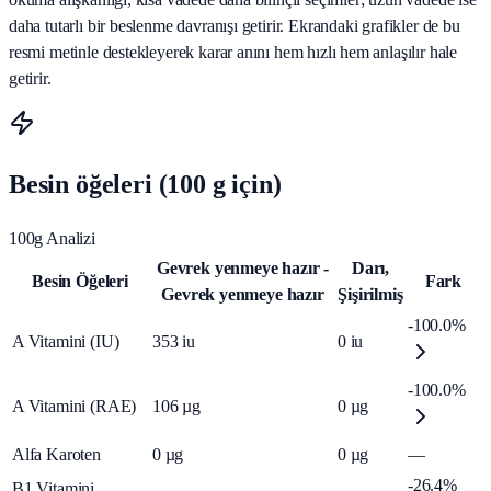
daha tutarlı bir beslenme davranışı getirir. Ekrandaki grafikler de bu
resmi metinle destekleyerek karar anını hem hızlı hem anlaşılır hale
getirir.
Besin öğeleri (100 g için)
100g Analizi
Gevrek yenmeye hazır -
Darı,
Besin Öğeleri
Fark
Gevrek yenmeye hazır
Şişirilmiş
-100.0%
A Vitamini (IU)
353
iu
0
iu
-100.0%
A Vitamini (RAE)
106
µg
0
µg
Alfa Karoten
0
µg
0
µg
—
-26.4%
B1 Vitamini