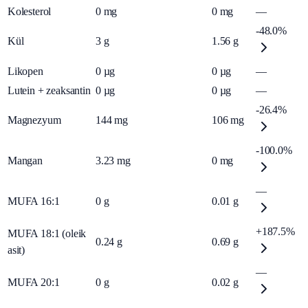
Kolesterol
0
mg
0
mg
—
-48.0%
Kül
3
g
1.56
g
Likopen
0
µg
0
µg
—
Lutein + zeaksantin
0
µg
0
µg
—
-26.4%
Magnezyum
144
mg
106
mg
-100.0%
Mangan
3.23
mg
0
mg
—
MUFA 16:1
0
g
0.01
g
+187.5%
MUFA 18:1 (oleik
0.24
g
0.69
g
asit)
—
MUFA 20:1
0
g
0.02
g