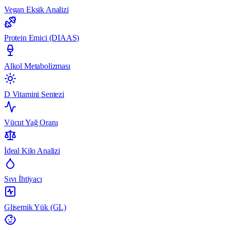
Vegan Eksik Analizi
Protein Emici (DIAAS)
Alkol Metabolizması
D Vitamini Sentezi
Vücut Yağ Oranı
İdeal Kilo Analizi
Sıvı İhtiyacı
Glisemik Yük (GL)