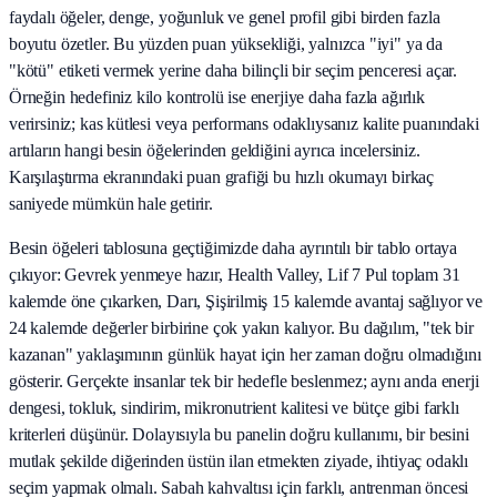
faydalı öğeler, denge, yoğunluk ve genel profil gibi birden fazla
boyutu özetler. Bu yüzden puan yüksekliği, yalnızca "iyi" ya da
"kötü" etiketi vermek yerine daha bilinçli bir seçim penceresi açar.
Örneğin hedefiniz kilo kontrolü ise enerjiye daha fazla ağırlık
verirsiniz; kas kütlesi veya performans odaklıysanız kalite puanındaki
artıların hangi besin öğelerinden geldiğini ayrıca incelersiniz.
Karşılaştırma ekranındaki puan grafiği bu hızlı okumayı birkaç
saniyede mümkün hale getirir.
Besin öğeleri tablosuna geçtiğimizde daha ayrıntılı bir tablo ortaya
çıkıyor: Gevrek yenmeye hazır, Health Valley, Lif 7 Pul toplam 31
kalemde öne çıkarken, Darı, Şişirilmiş 15 kalemde avantaj sağlıyor ve
24 kalemde değerler birbirine çok yakın kalıyor. Bu dağılım, "tek bir
kazanan" yaklaşımının günlük hayat için her zaman doğru olmadığını
gösterir. Gerçekte insanlar tek bir hedefle beslenmez; aynı anda enerji
dengesi, tokluk, sindirim, mikronutrient kalitesi ve bütçe gibi farklı
kriterleri düşünür. Dolayısıyla bu panelin doğru kullanımı, bir besini
mutlak şekilde diğerinden üstün ilan etmekten ziyade, ihtiyaç odaklı
seçim yapmak olmalı. Sabah kahvaltısı için farklı, antrenman öncesi