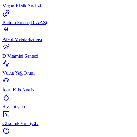
Vegan Eksik Analizi
Protein Emici (DIAAS)
Alkol Metabolizması
D Vitamini Sentezi
Vücut Yağ Oranı
İdeal Kilo Analizi
Sıvı İhtiyacı
Glisemik Yük (GL)