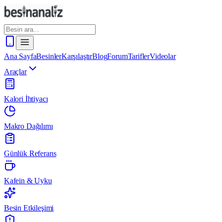
Ana Sayfa
Besinler
Karşılaştır
Blog
Forum
Tarifler
Videolar
Araçlar
Kalori İhtiyacı
Makro Dağılımı
Günlük Referans
Kafein & Uyku
Besin Etkileşimi