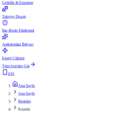
Gebelik & Emzirme
Takviye Dozajı
İlaç-Besin Etkileşimi
Antioksidan İhtiyacı
Enerji Çöküşü
Tüm Araçları Gör
iOS
Ana Sayfa
Ana Sayfa
Besinler
Kıyasla