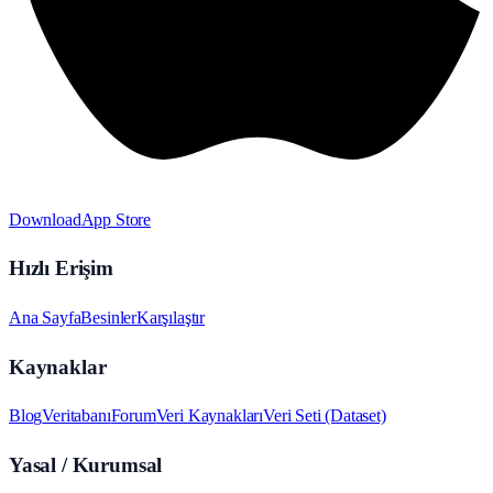
Download
App Store
Hızlı Erişim
Ana Sayfa
Besinler
Karşılaştır
Kaynaklar
Blog
Veritabanı
Forum
Veri Kaynakları
Veri Seti (Dataset)
Yasal / Kurumsal