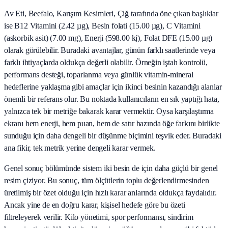
Av Eti, Beefalo, Karışım Kesimleri, Çiğ tarafında öne çıkan başlıklar
ise B12 Vitamini (2.42 µg), Besin folati (15.00 µg), C Vitamini
(askorbik asit) (7.00 mg), Enerji (598.00 kj), Folat DFE (15.00 µg)
olarak görülebilir. Buradaki avantajlar, günün farklı saatlerinde veya
farklı ihtiyaçlarda oldukça değerli olabilir. Örneğin iştah kontrolü,
performans desteği, toparlanma veya günlük vitamin-mineral
hedeflerine yaklaşma gibi amaçlar için ikinci besinin kazandığı alanlar
önemli bir referans olur. Bu noktada kullanıcıların en sık yaptığı hata,
yalnızca tek bir metriğe bakarak karar vermektir. Oysa karşılaştırma
ekranı hem enerji, hem puan, hem de satır bazında öğe farkını birlikte
sunduğu için daha dengeli bir düşünme biçimini teşvik eder. Buradaki
ana fikir, tek metrik yerine dengeli karar vermek.
Genel sonuç bölümünde sistem iki besin de için daha güçlü bir genel
resim çiziyor. Bu sonuç, tüm ölçütlerin toplu değerlendirmesinden
üretilmiş bir özet olduğu için hızlı karar anlarında oldukça faydalıdır.
Ancak yine de en doğru karar, kişisel hedefe göre bu özeti
filtreleyerek verilir. Kilo yönetimi, spor performansı, sindirim