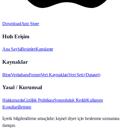
Download
App Store
Hızlı Erişim
Ana Sayfa
Besinler
Karşılaştır
Kaynaklar
Blog
Veritabanı
Forum
Veri Kaynakları
Veri Seti (Dataset)
Yasal / Kurumsal
Hakkımızda
Gizlilik Politikası
Sorumluluk Reddi
Kullanım
Koşulları
İletişim
İçerik bilgilendirme amaçlıdır; kişisel diyet için beslenme uzmanına
danışın.