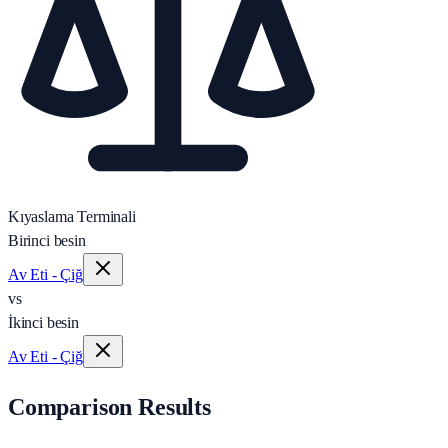
Kıyaslama Terminali
Birinci besin
Av Eti - Çiğ
vs
İkinci besin
Av Eti - Çiğ
Comparison Results