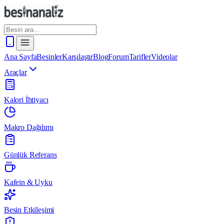
Ana Sayfa
Besinler
Karşılaştır
Blog
Forum
Tarifler
Videolar
Araçlar
Kalori İhtiyacı
Makro Dağılımı
Günlük Referans
Kafein & Uyku
Besin Etkileşimi