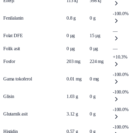
Enerji
113
kj
598
kj
-100.0%
Fenilalanin
0.8
g
0
g
—
Folat DFE
0
µg
15
µg
Folik asit
0
µg
0
µg
—
+10.3%
Fosfor
203
mg
224
mg
-100.0%
Gama tokoferol
0.01
mg
0
mg
-100.0%
Glisin
1.03
g
0
g
-100.0%
Glutamik asit
3.12
g
0
g
-100.0%
Histidin
0.57
g
0
g