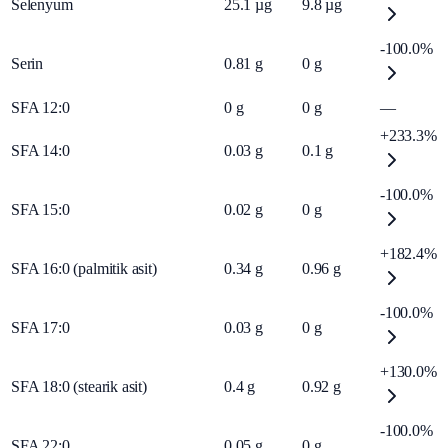
Selenyum
25.1
µg
9.8
µg
-100.0%
Serin
0.81
g
0
g
SFA 12:0
0
g
0
g
—
+233.3%
SFA 14:0
0.03
g
0.1
g
-100.0%
SFA 15:0
0.02
g
0
g
+182.4%
SFA 16:0 (palmitik asit)
0.34
g
0.96
g
-100.0%
SFA 17:0
0.03
g
0
g
+130.0%
SFA 18:0 (stearik asit)
0.4
g
0.92
g
-100.0%
SFA 22:0
0.05
g
0
g