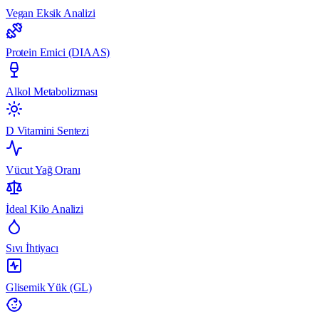
Vegan Eksik Analizi
Protein Emici (DIAAS)
Alkol Metabolizması
D Vitamini Sentezi
Vücut Yağ Oranı
İdeal Kilo Analizi
Sıvı İhtiyacı
Glisemik Yük (GL)