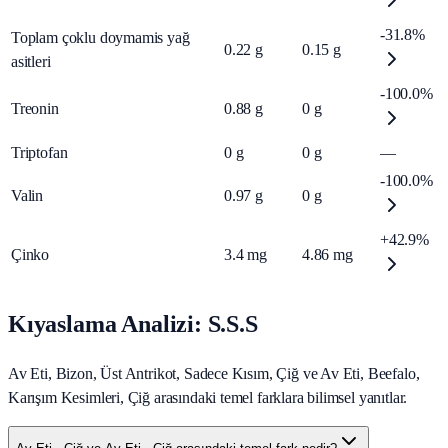
-31.8%
Toplam çoklu doymamis yağ
0.22
g
0.15
g
asitleri
-100.0%
Treonin
0.88
g
0
g
Triptofan
0
g
0
g
—
-100.0%
Valin
0.97
g
0
g
+42.9%
Çinko
3.4
mg
4.86
mg
Kıyaslama Analizi: S.S.S
Av Eti, Bizon, Üst Antrikot, Sadece Kısım, Çiğ ve Av Eti, Beefalo,
Karışım Kesimleri, Çiğ arasındaki temel farklara bilimsel yanıtlar.