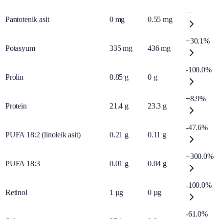
—
Pantotenik asit
0
mg
0.55
mg
+30.1%
Potasyum
335
mg
436
mg
-100.0%
Prolin
0.85
g
0
g
+8.9%
Protein
21.4
g
23.3
g
-47.6%
PUFA 18:2 (linoleik asit)
0.21
g
0.11
g
+300.0%
PUFA 18:3
0.01
g
0.04
g
-100.0%
Retinol
1
µg
0
µg
-61.0%