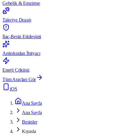
Gebelik & Emzirme
Takviye Dozajı
İlaç-Besin Etkileşimi
Antioksidan İhtiyacı
Enerji Çöküşü
Tüm Araçları Gör
iOS
Ana Sayfa
Ana Sayfa
Besinler
Kıyasla