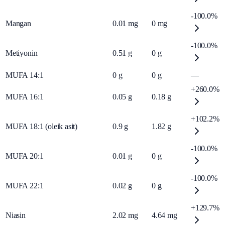
-100.0%
Mangan
0.01
mg
0
mg
-100.0%
Metiyonin
0.51
g
0
g
MUFA 14:1
0
g
0
g
—
+260.0%
MUFA 16:1
0.05
g
0.18
g
+102.2%
MUFA 18:1 (oleik asit)
0.9
g
1.82
g
-100.0%
MUFA 20:1
0.01
g
0
g
-100.0%
MUFA 22:1
0.02
g
0
g
+129.7%
Niasin
2.02
mg
4.64
mg