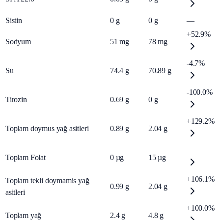
Sistin
0
g
0
g
—
+52.9%
Sodyum
51
mg
78
mg
-4.7%
Su
74.4
g
70.89
g
-100.0%
Tirozin
0.69
g
0
g
+129.2%
Toplam doymus yağ asitleri
0.89
g
2.04
g
—
Toplam Folat
0
µg
15
µg
+106.1%
Toplam tekli doymamis yağ
0.99
g
2.04
g
asitleri
+100.0%
Toplam yağ
2.4
g
4.8
g