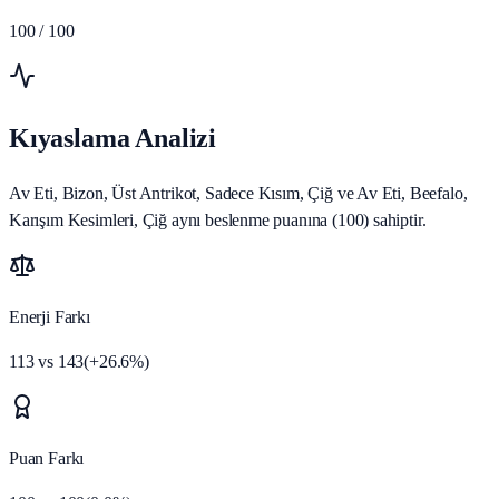
100
/ 100
Kıyaslama Analizi
Av Eti, Bizon, Üst Antrikot, Sadece Kısım, Çiğ ve Av Eti, Beefalo,
Karışım Kesimleri, Çiğ aynı beslenme puanına (100) sahiptir.
Enerji Farkı
113
vs
143
(
+
26.6
%)
Puan Farkı