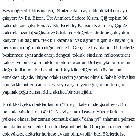
Besin öğeleri tablosuna geçtiğimizde daha ayrıntılı bir tablo ortaya
çıkıyor: Av Eti, Bizon, Üst Antrikot, Sadece Kısım, Çiğ toplam 38
kalemde öne çıkarken, Av Eti, Beefalo, Karışım Kesimleri, Çiğ 23
kalemde avantaj sağlıyor ve 8 kalemde değerler birbirine çok yakın
kalıyor. Bu dağılım, "tek bir kazanan" yaklaşımının günlük hayat için
her zaman doğru olmadığını gösterir. Gerçekte insanlar tek bir hedefle
beslenmez; aynı anda enerji dengesi, tokluk, sindirim, mikronutrient
kalitesi ve bütçe gibi farklı kriterleri düşünür. Dolayısıyla bu panelin
doğru kullanımı, bir besini mutlak şekilde diğerinden üstün ilan
etmekten ziyade, ihtiyaç odaklı seçim yapmak olmalı. Sabah kahvaltısı
için farklı, antrenman öncesi veya akşam yemeği için farklı seçim
yapmak çoğu zaman daha akıllıca bir stratejidir.
En dikkat çekici farklardan biri "Enerji" kaleminde görülüyor. Bu
noktada yüzde fark +429.2% seviyesine ulaşıyor. Yüzde farkların
yüksek olması her zaman otomatik olarak "daha iyi" anlamına gelmez;
burada birim ve hedef birlikte düşünülmelidir. Örneğin bazı öğelerde
çok yüksek değerler herkese uygun olmayabilir, bazı öğelerde ise