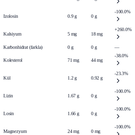
-100.0%
Izolosin
0.9
g
0
g
+260.0%
Kalsiyum
5
mg
18
mg
Karbonhidrat (farkla)
0
g
0
g
—
-38.0%
Kolesterol
71
mg
44
mg
-23.3%
Kül
1.2
g
0.92
g
-100.0%
Lizin
1.67
g
0
g
-100.0%
Losin
1.66
g
0
g
-100.0%
Magnezyum
24
mg
0
mg