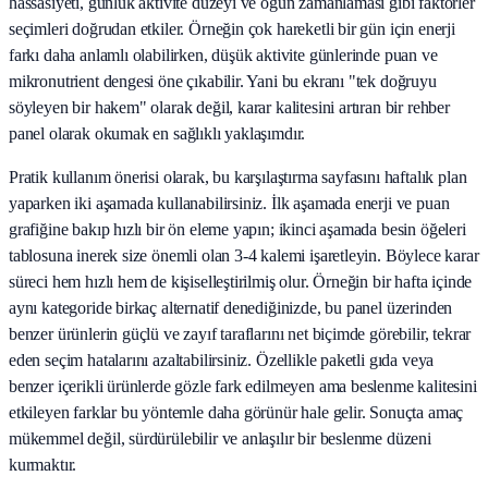
hassasiyeti, günlük aktivite düzeyi ve öğün zamanlaması gibi faktörler
seçimleri doğrudan etkiler. Örneğin çok hareketli bir gün için enerji
farkı daha anlamlı olabilirken, düşük aktivite günlerinde puan ve
mikronutrient dengesi öne çıkabilir. Yani bu ekranı "tek doğruyu
söyleyen bir hakem" olarak değil, karar kalitesini artıran bir rehber
panel olarak okumak en sağlıklı yaklaşımdır.
Pratik kullanım önerisi olarak, bu karşılaştırma sayfasını haftalık plan
yaparken iki aşamada kullanabilirsiniz. İlk aşamada enerji ve puan
grafiğine bakıp hızlı bir ön eleme yapın; ikinci aşamada besin öğeleri
tablosuna inerek size önemli olan 3-4 kalemi işaretleyin. Böylece karar
süreci hem hızlı hem de kişiselleştirilmiş olur. Örneğin bir hafta içinde
aynı kategoride birkaç alternatif denediğinizde, bu panel üzerinden
benzer ürünlerin güçlü ve zayıf taraflarını net biçimde görebilir, tekrar
eden seçim hatalarını azaltabilirsiniz. Özellikle paketli gıda veya
benzer içerikli ürünlerde gözle fark edilmeyen ama beslenme kalitesini
etkileyen farklar bu yöntemle daha görünür hale gelir. Sonuçta amaç
mükemmel değil, sürdürülebilir ve anlaşılır bir beslenme düzeni
kurmaktır.