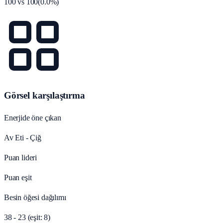
100
vs
100
(
0.0
%)
Görsel karşılaştırma
Enerjide öne çıkan
Av Eti - Çiğ
Puan lideri
Puan eşit
Besin öğesi dağılımı
38 - 23 (eşit: 8)