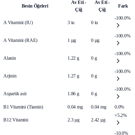
Av Eti -
Av Eti -
Besin Öğeleri
Fark
Çiğ
Çiğ
-100.0%
A Vitamini (IU)
3
iu
0
iu
-100.0%
A Vitamini (RAE)
1
µg
0
µg
-100.0%
Alanin
1.22
g
0
g
-100.0%
Arjinin
1.27
g
0
g
-100.0%
Aspartik asit
1.86
g
0
g
B1 Vitamini (Tiamin)
0.04
mg
0.04
mg
0.0%
+5.2%
B12 Vitamini
2.3
µg
2.42
µg
-10.0%