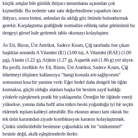
küçük artışlar bile günlük ihtiyacı tamamlama açısından çok
kıymetlidir. Bu nedenle satır satır değerlendirme yaparken önce
ihtiyacı, sonra birimi, ardından da sıklığı göz önünde bulundurmak
gerekir. Karşılaştırma grafiğinde normalize edilmiş radar görünümü bu
dengeyi görsel hale getirerek tablo okumayı kolaylaştırır.
Av Eti, Bizon, Üst Antrikot, Sadece Kısım, Çiğ tarafında öne çıkan
başlıklar arasında A Vitamini (IU) (3.00 iu), A Vitamini (RAE) (1.00
µg), Alanin (1.22 g), Arjinin (1.27 g), Aspartik asit (1.86 g) yer alıyor.
Bu profil, özellikle Av Eti, Bizon, Üst Antrikot, Sadece Kısım, Çiğ
tüketmeyi düşünen kullanıcıya "hangi konuda artı sağlıyorum"
sorusunun kısa bir yanıtını verir. Eğer hedef daha dengeli bir öğün
kurmaksa, güçlü olduğu alanları başka bir besinin zayıf kaldığı
yönlerle eşleştirmek pratik bir yaklaşımdır. Örneğin bir öğünde enerji
yüksekse, yanına daha hafif ama mikro besin yoğunluğu iyi bir seçim
eklemek toplam kaliteyi artırabilir. Bu ekranın amacı tam olarak bu:
tek ürün kararından ziyade kombinasyon kararını kolaylaştırmak.
Çünkü sürdürülebilir beslenme çoğunlukla tek bir "mükemmel"
besinle değil, akıllı eşleştirmelerle ilerler.