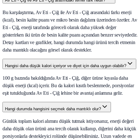
Av Eti - Çiğ ve Av Eti - Çiğ arasındaki temel fark nedir?
Bu karşılaştırma, Av Eti - Çiğ ile Av Eti - Çiğ arasındaki farkı enerji
(kcal), besin kalite puanı ve mikro besin dağılımı üzerinden özetler. Av
Eti - Çiğ, enerji tarafında göreceli olarak daha yüksek değer
gösterirken iki ürün de besin kalite puanı açısından benzer seviyededir.
Detay kartları ve grafikler, hangi durumda hangi ürünü tercih etmenin
daha mantıklı olacağını görsel olarak destekler.
Hangisi daha düşük kalori içeriyor ve diyet için daha uygun olabilir?
100 g bazında bakıldığında Av Eti - Çiğ, diğer ürüne kıyasla daha
düşük enerji (kcal) içerir. Bu da kalori kısıtlı beslenmede, porsiyonlar
eşit tutulduğunda Av Eti - Çiğ lehine bir avantaj anlamına gelir.
Hangi durumda hangisini seçmek daha mantıklı olur?
Günlük toplam kalori alımını düşük tutmak istiyorsanız, enerji değeri
daha düşük olan ürünü ana tercih olarak kullanıp, diğerini daha küçük
porsiyonlarla destekleyici rolünde düşünebilirsiniz. Uzun vadede en