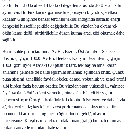
tarafında 113.0 kcal ve 143.0 kcal değerleri arasında 30.0 kcal'lik bir
ayrım var. Bu fark küçük görünse bile porsiyon büyüdükçe etkisi
katlanır. Gün içinde benzer tercihler tekrarlandığında haftalık enerji
dengesini hissedilir şekilde değiştirebilir. Bu yüzden bu ekranı tek
öğün kararı değil, sürdürülebilir düzen kurma aracı gibi okumak daha
sağlıklı.
Besin kalite puanı tarafında Av Eti, Bizon, Üst Antrikot, Sadece
Kısım, Çiğ için 100.0, Av Eti, Beefalo, Karışım Kesimleri, Çiğ için
100.0 görülüyor. Aradaki 0.0 puanlık fark, tek başına nihai karar
anlamına gelmese de kalite eğilimini anlamak açısından kritik. Çünkü
puan sistemi genellikle faydalı öğeler, denge, yoğunluk ve genel profil
gibi birden fazla boyutu özetler. Bu yüzden puan yüksekliği, yalnızca
"iyi" ya da "kötü" etiketi vermek yerine daha bilinçli bir seçim
penceresi açar. Örneğin hedefiniz kilo kontrolü ise enerjiye daha fazla
ağırlık verirsiniz; kas kütlesi veya performans odaklıysanız kalite
puanındaki artıların hangi besin öğelerinden geldiğini ayrıca
incelersiniz. Karşılaştırma ekranındaki puan grafiği bu hızlı okumayı
birkaç saniyede mümkün hale getirir.