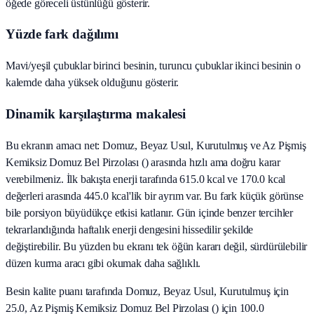
öğede göreceli üstünlüğü gösterir.
Yüzde fark dağılımı
Mavi/yeşil çubuklar birinci besinin, turuncu çubuklar ikinci besinin o
kalemde daha yüksek olduğunu gösterir.
Dinamik karşılaştırma makalesi
Bu ekranın amacı net: Domuz, Beyaz Usul, Kurutulmuş ve Az Pişmiş
Kemiksiz Domuz Bel Pirzolası () arasında hızlı ama doğru karar
verebilmeniz. İlk bakışta enerji tarafında 615.0 kcal ve 170.0 kcal
değerleri arasında 445.0 kcal'lik bir ayrım var. Bu fark küçük görünse
bile porsiyon büyüdükçe etkisi katlanır. Gün içinde benzer tercihler
tekrarlandığında haftalık enerji dengesini hissedilir şekilde
değiştirebilir. Bu yüzden bu ekranı tek öğün kararı değil, sürdürülebilir
düzen kurma aracı gibi okumak daha sağlıklı.
Besin kalite puanı tarafında Domuz, Beyaz Usul, Kurutulmuş için
25.0, Az Pişmiş Kemiksiz Domuz Bel Pirzolası () için 100.0