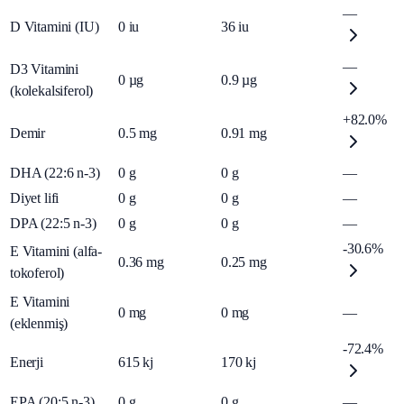
—
D Vitamini (IU)
0
iu
36
iu
—
D3 Vitamini
0
µg
0.9
µg
(kolekalsiferol)
+82.0%
Demir
0.5
mg
0.91
mg
DHA (22:6 n-3)
0
g
0
g
—
Diyet lifi
0
g
0
g
—
DPA (22:5 n-3)
0
g
0
g
—
-30.6%
E Vitamini (alfa-
0.36
mg
0.25
mg
tokoferol)
E Vitamini
0
mg
0
mg
—
(eklenmiş)
-72.4%
Enerji
615
kj
170
kj
EPA (20:5 n-3)
0
g
0
g
—