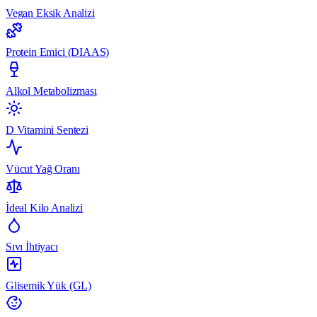
Vegan Eksik Analizi
Protein Emici (DIAAS)
Alkol Metabolizması
D Vitamini Sentezi
Vücut Yağ Oranı
İdeal Kilo Analizi
Sıvı İhtiyacı
Glisemik Yük (GL)