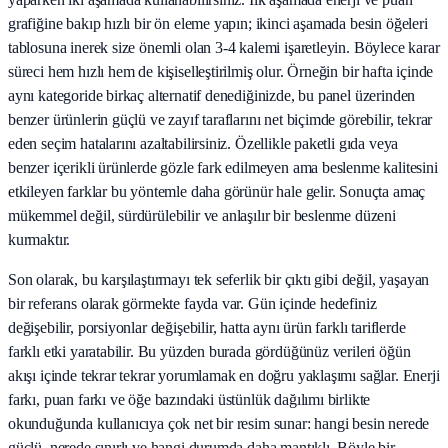
grafiğine bakıp hızlı bir ön eleme yapın; ikinci aşamada besin öğeleri
tablosuna inerek size önemli olan 3-4 kalemi işaretleyin. Böylece karar
süreci hem hızlı hem de kişiselleştirilmiş olur. Örneğin bir hafta içinde
aynı kategoride birkaç alternatif denediğinizde, bu panel üzerinden
benzer ürünlerin güçlü ve zayıf taraflarını net biçimde görebilir, tekrar
eden seçim hatalarını azaltabilirsiniz. Özellikle paketli gıda veya
benzer içerikli ürünlerde gözle fark edilmeyen ama beslenme kalitesini
etkileyen farklar bu yöntemle daha görünür hale gelir. Sonuçta amaç
mükemmel değil, sürdürülebilir ve anlaşılır bir beslenme düzeni
kurmaktır.
Son olarak, bu karşılaştırmayı tek seferlik bir çıktı gibi değil, yaşayan
bir referans olarak görmekte fayda var. Gün içinde hedefiniz
değişebilir, porsiyonlar değişebilir, hatta aynı ürün farklı tariflerde
farklı etki yaratabilir. Bu yüzden burada gördüğünüz verileri öğün
akışı içinde tekrar tekrar yorumlamak en doğru yaklaşımı sağlar. Enerji
farkı, puan farkı ve öğe bazındaki üstünlük dağılımı birlikte
okunduğunda kullanıcıya çok net bir resim sunar: hangi besin nerede
güçlü, nerede sınırlı ve hangi durumda daha mantıklı. Böyle bir