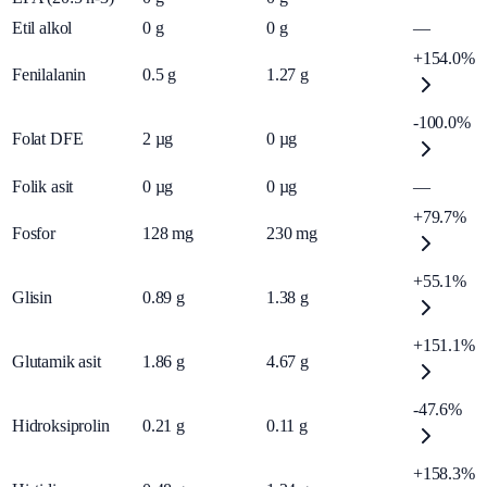
Etil alkol
0
g
0
g
—
+154.0%
Fenilalanin
0.5
g
1.27
g
-100.0%
Folat DFE
2
µg
0
µg
Folik asit
0
µg
0
µg
—
+79.7%
Fosfor
128
mg
230
mg
+55.1%
Glisin
0.89
g
1.38
g
+151.1%
Glutamik asit
1.86
g
4.67
g
-47.6%
Hidroksiprolin
0.21
g
0.11
g
+158.3%