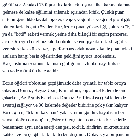
görülüyor. Aradaki 75.0 puanlık fark, tek başına nihai karar anlamına
gelmese de kalite eğilimini anlamak açısından kritik. Çünkü puan
sistemi genellikle faydalı öğeler, denge, yoğunluk ve genel profil gibi
birden fazla boyutu özetler. Bu yüzden puan yüksekliği, yalnızca "iyi"
ya da "kötü" etiketi vermek yerine daha bilinçli bir seçim penceresi
açar. Örneğin hedefiniz kilo kontrolü ise enerjiye daha fazla ağırlık
verirsiniz; kas kütlesi veya performans odaklıysanız kalite puanındaki
artıların hangi besin öğelerinden geldiğini ayrıca incelersiniz.
Karşılaştırma ekranındaki puan grafiği bu hızlı okumayı birkaç
saniyede mümkün hale getirir.
Besin öğeleri tablosuna geçtiğimizde daha ayrıntılı bir tablo ortaya
çıkıyor: Domuz, Beyaz Usul, Kurutulmuş toplam 23 kalemde öne
çıkarken, Az Pişmiş Kemiksiz Domuz Bel Pirzolası () 54 kalemde
avantaj sağlıyor ve 36 kalemde değerler birbirine çok yakın kalıyor.
Bu dağılım, "tek bir kazanan" yaklaşımının günlük hayat için her
zaman doğru olmadığını gösterir. Gerçekte insanlar tek bir hedefle
beslenmez; aynı anda enerji dengesi, tokluk, sindirim, mikronutrient
kalitesi ve bütçe gibi farklı kriterleri düşünür. Dolayısıyla bu panelin