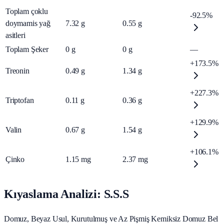
Toplam çoklu
-92.5%
doymamis yağ
7.32
g
0.55
g
asitleri
Toplam Şeker
0
g
0
g
—
+173.5%
Treonin
0.49
g
1.34
g
+227.3%
Triptofan
0.11
g
0.36
g
+129.9%
Valin
0.67
g
1.54
g
+106.1%
Çinko
1.15
mg
2.37
mg
Kıyaslama Analizi: S.S.S
Domuz, Beyaz Usul, Kurutulmuş ve Az Pişmiş Kemiksiz Domuz Bel