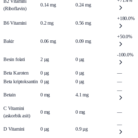
+71.4%
B2 Vitamini
0.14
mg
0.24
mg
(Riboflavin)
+180.0%
B6 Vitamini
0.2
mg
0.56
mg
+50.0%
Bakir
0.06
mg
0.09
mg
-100.0%
Besin folati
2
µg
0
µg
Beta Karoten
0
µg
0
µg
—
Beta kriptoksantin
0
µg
0
µg
—
—
Betain
0
mg
4.1
mg
C Vitamini
0
mg
0
mg
—
(askorbik asit)
—
D Vitamini
0
µg
0.9
µg