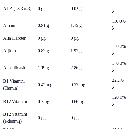
—
ALA (18:3 n-3)
0
g
0.02
g
+116.0%
Alanin
0.81
g
1.75
g
Alfa Karoten
0
µg
0
µg
—
+140.2%
Arjinin
0.82
g
1.97
g
+140.3%
Aspartik asit
1.19
g
2.86
g
+22.2%
B1 Vitamini
0.45
mg
0.55
mg
(Tiamin)
+120.0%
B12 Vitamini
0.3
µg
0.66
µg
B12 Vitamini
0
µg
0
µg
—
(eklenmiş)