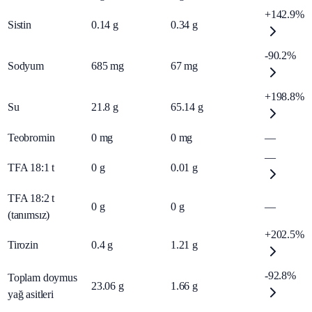
+142.9%
Sistin
0.14
g
0.34
g
-90.2%
Sodyum
685
mg
67
mg
+198.8%
Su
21.8
g
65.14
g
Teobromin
0
mg
0
mg
—
—
TFA 18:1 t
0
g
0.01
g
TFA 18:2 t
0
g
0
g
—
(tanımsız)
+202.5%
Tirozin
0.4
g
1.21
g
-92.8%
Toplam doymus
23.06
g
1.66
g
yağ asitleri