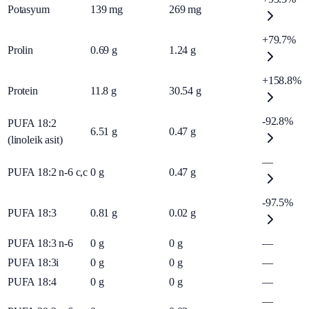
Potasyum
139
mg
269
mg
+79.7%
Prolin
0.69
g
1.24
g
+158.8%
Protein
11.8
g
30.54
g
-92.8%
PUFA 18:2
6.51
g
0.47
g
(linoleik asit)
—
PUFA 18:2 n-6 c,c
0
g
0.47
g
-97.5%
PUFA 18:3
0.81
g
0.02
g
PUFA 18:3 n-6
0
g
0
g
—
PUFA 18:3i
0
g
0
g
—
PUFA 18:4
0
g
0
g
—
—