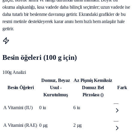
okuma alışkanlığı, kısa vadede daha bilinçli seçimler; uzun vadede ise
daha tutarlı bir beslenme davranışı getirir. Ekrandaki grafikler de bu
resmi metinle destekleyerek karar anını hem hızlı hem anlaşılır hale
getirir.
Besin öğeleri (100 g için)
100g Analizi
Domuz, Beyaz
Az Pişmiş Kemiksiz
Besin Öğeleri
Usul -
Domuz Bel
Fark
Kurutulmuş
Pirzolası ()
—
A Vitamini (IU)
0
iu
6
iu
—
A Vitamini (RAE)
0
µg
2
µg