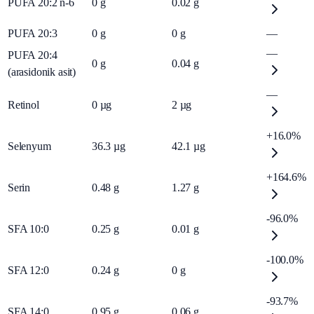
PUFA 20:2 n-6
0
g
0.02
g
PUFA 20:3
0
g
0
g
—
—
PUFA 20:4
0
g
0.04
g
(arasidonik asit)
—
Retinol
0
µg
2
µg
+16.0%
Selenyum
36.3
µg
42.1
µg
+164.6%
Serin
0.48
g
1.27
g
-96.0%
SFA 10:0
0.25
g
0.01
g
-100.0%
SFA 12:0
0.24
g
0
g
-93.7%
SFA 14:0
0.95
g
0.06
g