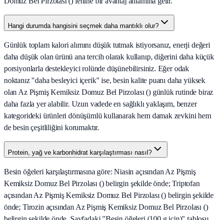
Domuz Bel Pirzolası () lehine bir avantaj anlamına gelir.
Hangi durumda hangisini seçmek daha mantıklı olur?
Günlük toplam kalori alımını düşük tutmak istiyorsanız, enerji değeri
daha düşük olan ürünü ana tercih olarak kullanıp, diğerini daha küçük
porsiyonlarla destekleyici rolünde düşünebilirsiniz. Eğer odak
noktanız "daha besleyici içerik" ise, besin kalite puanı daha yüksek
olan Az Pişmiş Kemiksiz Domuz Bel Pirzolası () günlük rutinde biraz
daha fazla yer alabilir. Uzun vadede en sağlıklı yaklaşım, benzer
kategorideki ürünleri dönüşümlü kullanarak hem damak zevkini hem
de besin çeşitliliğini korumaktır.
Protein, yağ ve karbonhidrat karşılaştırması nasıl?
Besin öğeleri karşılaştırmasına göre: Niasin açısından Az Pişmiş
Kemiksiz Domuz Bel Pirzolası () belirgin şekilde önde; Triptofan
açısından Az Pişmiş Kemiksiz Domuz Bel Pirzolası () belirgin şekilde
önde; Tirozin açısından Az Pişmiş Kemiksiz Domuz Bel Pirzolası ()
belirgin şekilde önde. Sayfadaki "Besin öğeleri (100 g için)" tablosu,