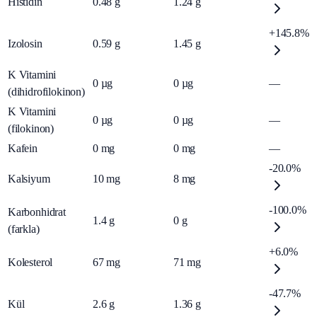
Histidin
0.48
g
1.24
g
+145.8%
Izolosin
0.59
g
1.45
g
K Vitamini
0
µg
0
µg
—
(dihidrofilokinon)
K Vitamini
0
µg
0
µg
—
(filokinon)
Kafein
0
mg
0
mg
—
-20.0%
Kalsiyum
10
mg
8
mg
-100.0%
Karbonhidrat
1.4
g
0
g
(farkla)
+6.0%
Kolesterol
67
mg
71
mg
-47.7%
Kül
2.6
g
1.36
g