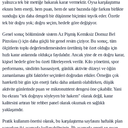
yalnızca tek bir metriğe bakarak karar vermektir. Oysa karşılaştırma
ekranı hem enerji, hem puan, hem de satır bazında öğe farkını birlikte
sunduğu için daha dengeli bir düşünme biçimini teşvik eder. Özetle
tek bir doğru yok; doğru seçim, hedefe göre değişiyor.
Genel sonuç bölümünde sistem Az Pişmiş Kemiksiz Domuz Bel
Pirzolası () için daha güçlü bir genel resim çiziyor. Bu sonuç, tüm
ölçütlerin toplu değerlendirmesinden üretilmiş bir özet olduğu için
hızlı karar anlarında oldukça faydalıdır. Ancak yine de en doğru karar,
kişisel hedefe göre bu özeti filtreleyerek verilir. Kilo yönetimi, spor
performansı, sindirim hassasiyeti, günlük aktivite düzeyi ve öğün
zamanlaması gibi faktörler seçimleri doğrudan etkiler. Örneğin çok
hareketli bir gün için enerji farkı daha anlamlı olabilirken, düşük
aktivite günlerinde puan ve mikronutrient dengesi öne çıkabilir. Yani
bu ekranı "tek doğruyu söyleyen bir hakem" olarak değil, karar
kalitesini artıran bir rehber panel olarak okumak en sağlıklı
yaklaşımdır.
Pratik kullanım önerisi olarak, bu karşılaştırma sayfasını haftalık plan
yaparken iki aşamada kullanabilirsiniz. İlk aşamada enerji ve puan