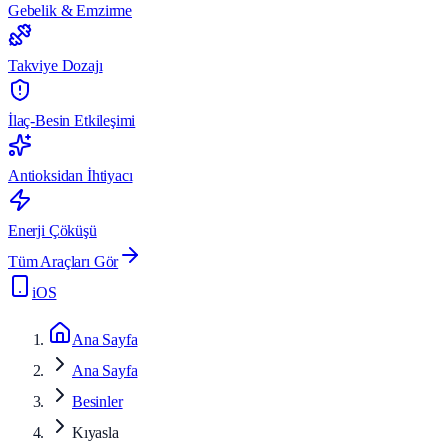
Gebelik & Emzirme
Takviye Dozajı
İlaç-Besin Etkileşimi
Antioksidan İhtiyacı
Enerji Çöküşü
Tüm Araçları Gör
iOS
Ana Sayfa
Ana Sayfa
Besinler
Kıyasla