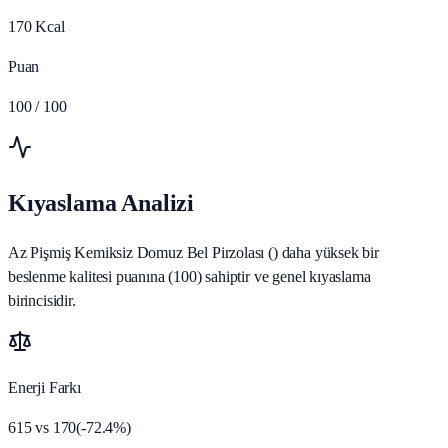
170
Kcal
Puan
100
/ 100
Kıyaslama Analizi
Az Pişmiş Kemiksiz Domuz Bel Pirzolası () daha yüksek bir
beslenme kalitesi puanına (100) sahiptir ve genel kıyaslama
birincisidir.
Enerji Farkı
615
vs
170
(
-72.4
%)