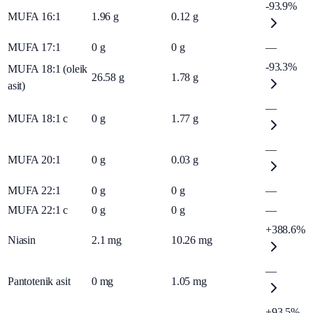
-93.9%
MUFA 16:1
1.96
g
0.12
g
MUFA 17:1
0
g
0
g
—
-93.3%
MUFA 18:1 (oleik
26.58
g
1.78
g
asit)
—
MUFA 18:1 c
0
g
1.77
g
—
MUFA 20:1
0
g
0.03
g
MUFA 22:1
0
g
0
g
—
MUFA 22:1 c
0
g
0
g
—
+388.6%
Niasin
2.1
mg
10.26
mg
—
Pantotenik asit
0
mg
1.05
mg
+93.5%