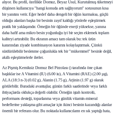
alıyor. Bu profil, özellikle Domuz, Beyaz Usul, Kurutulmuş tüketmeyi
düşünen kullanıcıya "hangi konuda artı sağlıyorum" sorusunun kısa
bir yanıtını verir. Eğer hedef daha dengeli bir öğün kurmaksa, güçlü
olduğu alanları başka bir besinin zayıf kaldığı yönlerle eşleştirmek
pratik bir yaklaşımdır. Örneğin bir öğünde enerji yüksekse, yanına
daha hafif ama mikro besin yoğunluğu iyi bir seçim eklemek toplam
kaliteyi artırabilir. Bu ekranın amacı tam olarak bu: tek ürün
kararından ziyade kombinasyon kararını kolaylaştırmak. Çünkü
sürdürülebilir beslenme çoğunlukla tek bir "mükemmel" besinle değil,
akıllı eşleştirmelerle ilerler.
Az Pişmiş Kemiksiz Domuz Bel Pirzolası () tarafında öne çıkan
başlıklar ise A Vitamini (IU) (6.00 iu), A Vitamini (RAE) (2.00 µg),
ALA (18:3 n-3) (0.02 g), Alanin (1.75 g), Arjinin (1.97 g) olarak
görülebilir. Buradaki avantajlar, günün farklı saatlerinde veya farklı
ihtiyaçlarda oldukça değerli olabilir. Örneğin iştah kontrolü,
performans desteği, toparlanma veya günlük vitamin-mineral
hedeflerine yaklaşma gibi amaçlar için ikinci besinin kazandığı alanlar
önemli bir referans olur. Bu noktada kullanıcıların en sık yaptığı hata,