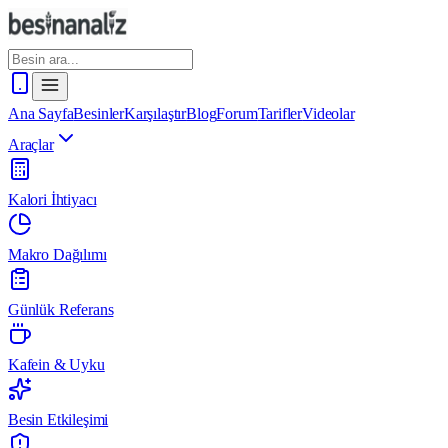
Ana Sayfa
Besinler
Karşılaştır
Blog
Forum
Tarifler
Videolar
Araçlar
Kalori İhtiyacı
Makro Dağılımı
Günlük Referans
Kafein & Uyku
Besin Etkileşimi