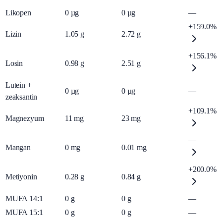
Likopen
0
µg
0
µg
—
+159.0%
Lizin
1.05
g
2.72
g
+156.1%
Losin
0.98
g
2.51
g
Lutein +
0
µg
0
µg
—
zeaksantin
+109.1%
Magnezyum
11
mg
23
mg
—
Mangan
0
mg
0.01
mg
+200.0%
Metiyonin
0.28
g
0.84
g
MUFA 14:1
0
g
0
g
—
MUFA 15:1
0
g
0
g
—