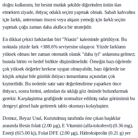
doğru kullanımı, bir besini mutlak şekilde diğerinden üstün ilan
etmekten ziyade, ihtiyaç odaklı seçim yapmak olmalı. Sabah kahvaltısı
için farklı, antrenman öncesi veya akşam yemeği için farklı seçim
yapmak çoğu zaman daha akıllıca bir stratejidir.
En dikkat çekici farklardan biri "Niasin" kaleminde görülüyor. Bu
noktada yüzde fark +388.6% seviyesine ulaşıyor. Yüzde farkların
yüksek olması her zaman otomatik olarak "daha iyi" anlamına gelmez;
burada birim ve hedef birlikte düşünülmelidir. Örneğin bazı öğelerde
çok yüksek değerler herkese uygun olmayabilir, bazı öğelerde ise
küçük artışlar bile günlük ihtiyacı tamamlama açısından çok
kıymetlidir. Bu nedenle satır satır değerlendirme yaparken önce
ihtiyacı, sonra birimi, ardından da sıklığı göz önünde bulundurmak
gerekir. Karşılaştırma grafiğinde normalize edilmiş radar görünümü bu
dengeyi görsel hale getirerek tablo okumayı kolaylaştırır.
Domuz, Beyaz Usul, Kurutulmuş tarafında öne çıkan başlıklar
arasında Besin folati (2.00 µg), E Vitamini (alfa-tokoferol) (0.36 mg),
Enerji (615.00 kj), Folat DFE (2.00 µg), Hidroksiprolin (0.21 g) yer