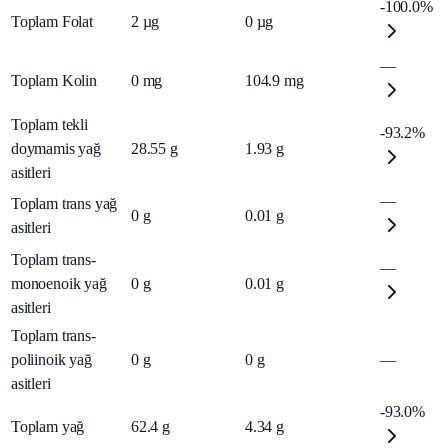
-100.0%
Toplam Folat
2
µg
0
µg
—
Toplam Kolin
0
mg
104.9
mg
Toplam tekli
-93.2%
doymamis yağ
28.55
g
1.93
g
asitleri
—
Toplam trans yağ
0
g
0.01
g
asitleri
Toplam trans-
—
monoenoik yağ
0
g
0.01
g
asitleri
Toplam trans-
poliinoik yağ
0
g
0
g
—
asitleri
-93.0%
Toplam yağ
62.4
g
4.34
g