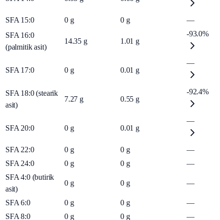
SFA 15:0
0
g
0
g
—
-93.0%
SFA 16:0
14.35
g
1.01
g
(palmitik asit)
—
SFA 17:0
0
g
0.01
g
-92.4%
SFA 18:0 (stearik
7.27
g
0.55
g
asit)
—
SFA 20:0
0
g
0.01
g
SFA 22:0
0
g
0
g
—
SFA 24:0
0
g
0
g
—
SFA 4:0 (butirik
0
g
0
g
—
asit)
SFA 6:0
0
g
0
g
—
SFA 8:0
0
g
0
g
—