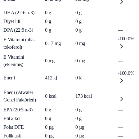
DHA (22:6 n-3)
0
g
0
g
—
Diyet lifi
0
g
0
g
—
DPA (22:5 n-3)
0
g
0
g
—
-100.0%
E Vitamini (alfa-
0.17
mg
0
mg
tokoferol)
E Vitamini
0
mg
0
mg
—
(eklenmiş)
-100.0%
Enerji
412
kj
0
kj
—
Enerji (Atwater
0
kcal
173
kcal
Genel Faktörleri)
EPA (20:5 n-3)
0
g
0
g
—
Etil alkol
0
g
0
g
—
Folat DFE
0
µg
0
µg
—
Folik asit
0
µg
0
µg
—