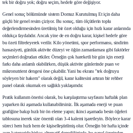
tek bir doğru yok; doğru seçim, hedefe göre değişiyor.
Genel sonuç bölümünde sistem Domuz Kurutulmuş Et için daha
güçlü bir genel resim çiziyor. Bu sonuç, tüm ölçütlerin toplu
değerlendirmesinden üretilmiş bir özet olduğu için hızlı karar anlarında
oldukça faydalıdır. Ancak yine de en doğru karar, kişisel hedefe göre
bu özeti filtreleyerek verilir. Kilo yönetimi, spor performansı, sindirim
hassasiyeti, günlük aktivite düzeyi ve öğün zamanlaması gibi faktörler
seçimleri doğrudan etkiler. Örneğin çok hareketli bir gün için enerji
farkı daha anlamlı olabilirken, düşük aktivite günlerinde puan ve
mikronutrient dengesi öne çıkabilir. Yani bu ekranı "tek doğruyu
söyleyen bir hakem" olarak değil, karar kalitesini artıran bir rehber
panel olarak okumak en sağlıklı yaklaşımdır.
Pratik kullanım önerisi olarak, bu karşılaştırma sayfasını haftalık plan
yaparken iki aşamada kullanabilirsiniz. İlk aşamada enerji ve puan
grafiğine bakıp hızlı bir ön eleme yapın; ikinci aşamada besin öğeleri
tablosuna inerek size önemli olan 3-4 kalemi işaretleyin. Böylece karar
süreci hem hızlı hem de kişiselleştirilmiş olur. Örneğin bir hafta içinde
aynı kategoride birkaç alternatif denediğinizde, bu panel üzerinden