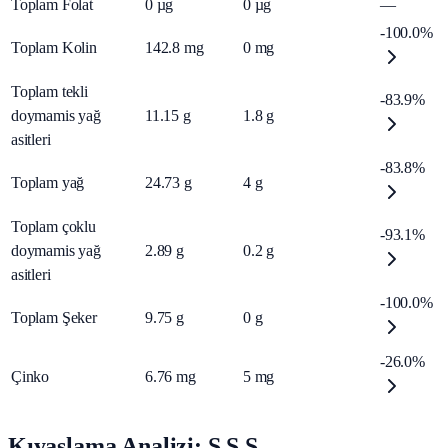
Toplam Folat
0
µg
0
µg
—
-100.0%
Toplam Kolin
142.8
mg
0
mg
Toplam tekli
-83.9%
doymamis yağ
11.15
g
1.8
g
asitleri
-83.8%
Toplam yağ
24.73
g
4
g
Toplam çoklu
-93.1%
doymamis yağ
2.89
g
0.2
g
asitleri
-100.0%
Toplam Şeker
9.75
g
0
g
-26.0%
Çinko
6.76
mg
5
mg
Kıyaslama Analizi: S.S.S