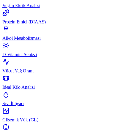
Vegan Eksik Analizi
Protein Emici (DIAAS)
Alkol Metabolizması
D Vitamini Sentezi
Vücut Yağ Oranı
İdeal Kilo Analizi
Sıvı İhtiyacı
Glisemik Yük (GL)