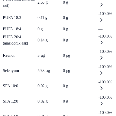
2.53
g
0
g
asit)
-100.0%
PUFA 18:3
0.11
g
0
g
PUFA 18:4
0
g
0
g
—
-100.0%
PUFA 20:4
0.14
g
0
g
(arasidonik asit)
-100.0%
Retinol
3
µg
0
µg
-100.0%
Selenyum
59.3
µg
0
µg
-100.0%
SFA 10:0
0.02
g
0
g
-100.0%
SFA 12:0
0.02
g
0
g
-100.0%