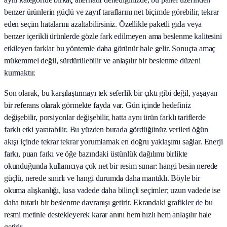
benzer ürünlerin güçlü ve zayıf taraflarını net biçimde görebilir, tekrar
eden seçim hatalarını azaltabilirsiniz. Özellikle paketli gıda veya
benzer içerikli ürünlerde gözle fark edilmeyen ama beslenme kalitesini
etkileyen farklar bu yöntemle daha görünür hale gelir. Sonuçta amaç
mükemmel değil, sürdürülebilir ve anlaşılır bir beslenme düzeni
kurmaktır.
Son olarak, bu karşılaştırmayı tek seferlik bir çıktı gibi değil, yaşayan
bir referans olarak görmekte fayda var. Gün içinde hedefiniz
değişebilir, porsiyonlar değişebilir, hatta aynı ürün farklı tariflerde
farklı etki yaratabilir. Bu yüzden burada gördüğünüz verileri öğün
akışı içinde tekrar tekrar yorumlamak en doğru yaklaşımı sağlar. Enerji
farkı, puan farkı ve öğe bazındaki üstünlük dağılımı birlikte
okunduğunda kullanıcıya çok net bir resim sunar: hangi besin nerede
güçlü, nerede sınırlı ve hangi durumda daha mantıklı. Böyle bir
okuma alışkanlığı, kısa vadede daha bilinçli seçimler; uzun vadede ise
daha tutarlı bir beslenme davranışı getirir. Ekrandaki grafikler de bu
resmi metinle destekleyerek karar anını hem hızlı hem anlaşılır hale
getirir.