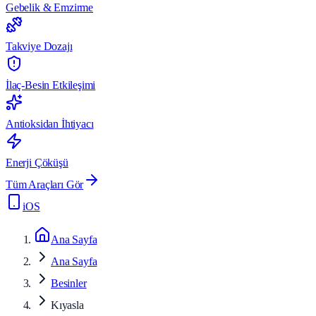
Gebelik & Emzirme
Takviye Dozajı
İlaç-Besin Etkileşimi
Antioksidan İhtiyacı
Enerji Çöküşü
Tüm Araçları Gör
iOS
Ana Sayfa
Ana Sayfa
Besinler
Kıyasla