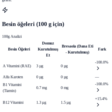
Besin öğeleri (100 g için)
100g Analizi
Domuz
Bresaola (Dana Eti
Besin Öğeleri
Kurutulmuş
Fark
- Kurutulmuş)
Et
-100.0%
A Vitamini (RAE)
3
µg
0
µg
Alfa Karoten
0
µg
0
µg
—
-100.0%
B1 Vitamini
0.7
mg
0
mg
(Tiamin)
+15.4%
B12 Vitamini
1.3
µg
1.5
µg