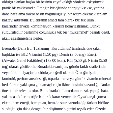
olduğu alanları başka bir besinin zayıf kaldığı yönlerle eşleştirmek
pratik bir yaklaşımdır. Örneğin bir öğünde enerji yüksekse, yanına
daha hafif ama mikro besin yoğunluğu iyi bir seçim eklemek toplam
kaliteyi artırabilir. Bu ekranın amacı tam olarak bu: tek ürün
kararından ziyade kombinasyon kararını kolaylaştırmak. Çünkü
sürdürülebilir beslenme çoğunlukla tek bir "mükemmel" besinle değil,
akıllı eşleştirmelerle ilerler.
Bresaola (Dana Eti, Tuzlanmış, Kurutulmuş) tarafında öne çıkan
başlıklar ise B12 Vitamini (1.50 µg), Demir (3.50 mg), Enerji
(Atwater Genel Faktörleri) (173.00 kcal), Kül (5.50 g), Niasin (5.50
mg) olarak görülebilir. Buradaki avantajlar, günün farklı saatlerinde
veya farklı ihtiyaçlarda oldukça değerli olabilir. Örneğin iştah
kontrolü, performans desteği, toparlanma veya günlük vitamin-mineral
hedeflerine yaklaşma gibi amaçlar için ikinci besinin kazandığı alanlar
önemli bir referans olur. Bu noktada kullanıcıların en sık yaptığı hata,
yalnızca tek bir metriğe bakarak karar vermektir. Oysa karşılaştırma
ekranı hem enerji, hem puan, hem de satır bazında öğe farkını birlikte
sunduğu için daha dengeli bir düşünme biçimini teşvik eder. Özetle