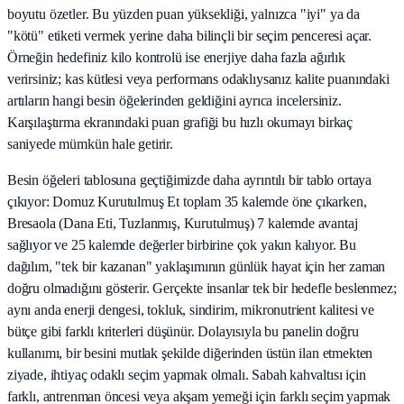
boyutu özetler. Bu yüzden puan yüksekliği, yalnızca "iyi" ya da
"kötü" etiketi vermek yerine daha bilinçli bir seçim penceresi açar.
Örneğin hedefiniz kilo kontrolü ise enerjiye daha fazla ağırlık
verirsiniz; kas kütlesi veya performans odaklıysanız kalite puanındaki
artıların hangi besin öğelerinden geldiğini ayrıca incelersiniz.
Karşılaştırma ekranındaki puan grafiği bu hızlı okumayı birkaç
saniyede mümkün hale getirir.
Besin öğeleri tablosuna geçtiğimizde daha ayrıntılı bir tablo ortaya
çıkıyor: Domuz Kurutulmuş Et toplam 35 kalemde öne çıkarken,
Bresaola (Dana Eti, Tuzlanmış, Kurutulmuş) 7 kalemde avantaj
sağlıyor ve 25 kalemde değerler birbirine çok yakın kalıyor. Bu
dağılım, "tek bir kazanan" yaklaşımının günlük hayat için her zaman
doğru olmadığını gösterir. Gerçekte insanlar tek bir hedefle beslenmez;
aynı anda enerji dengesi, tokluk, sindirim, mikronutrient kalitesi ve
bütçe gibi farklı kriterleri düşünür. Dolayısıyla bu panelin doğru
kullanımı, bir besini mutlak şekilde diğerinden üstün ilan etmekten
ziyade, ihtiyaç odaklı seçim yapmak olmalı. Sabah kahvaltısı için
farklı, antrenman öncesi veya akşam yemeği için farklı seçim yapmak