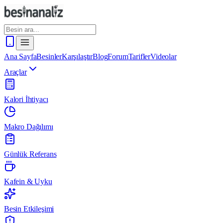
Ana Sayfa
Besinler
Karşılaştır
Blog
Forum
Tarifler
Videolar
Araçlar
Kalori İhtiyacı
Makro Dağılımı
Günlük Referans
Kafein & Uyku
Besin Etkileşimi