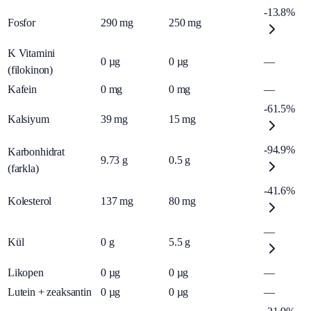
-13.8%
Fosfor
290
mg
250
mg
K Vitamini
0
µg
0
µg
—
(filokinon)
Kafein
0
mg
0
mg
—
-61.5%
Kalsiyum
39
mg
15
mg
-94.9%
Karbonhidrat
9.73
g
0.5
g
(farkla)
-41.6%
Kolesterol
137
mg
80
mg
—
Kül
0
g
5.5
g
Likopen
0
µg
0
µg
—
Lutein + zeaksantin
0
µg
0
µg
—