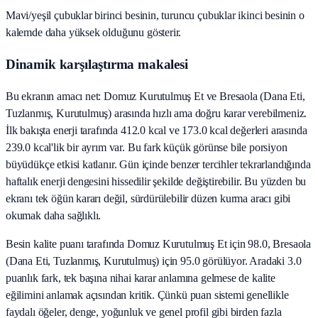
Mavi/yeşil çubuklar birinci besinin, turuncu çubuklar ikinci besinin o
kalemde daha yüksek olduğunu gösterir.
Dinamik karşılaştırma makalesi
Bu ekranın amacı net: Domuz Kurutulmuş Et ve Bresaola (Dana Eti,
Tuzlanmış, Kurutulmuş) arasında hızlı ama doğru karar verebilmeniz.
İlk bakışta enerji tarafında 412.0 kcal ve 173.0 kcal değerleri arasında
239.0 kcal'lik bir ayrım var. Bu fark küçük görünse bile porsiyon
büyüdükçe etkisi katlanır. Gün içinde benzer tercihler tekrarlandığında
haftalık enerji dengesini hissedilir şekilde değiştirebilir. Bu yüzden bu
ekranı tek öğün kararı değil, sürdürülebilir düzen kurma aracı gibi
okumak daha sağlıklı.
Besin kalite puanı tarafında Domuz Kurutulmuş Et için 98.0, Bresaola
(Dana Eti, Tuzlanmış, Kurutulmuş) için 95.0 görülüyor. Aradaki 3.0
puanlık fark, tek başına nihai karar anlamına gelmese de kalite
eğilimini anlamak açısından kritik. Çünkü puan sistemi genellikle
faydalı öğeler, denge, yoğunluk ve genel profil gibi birden fazla