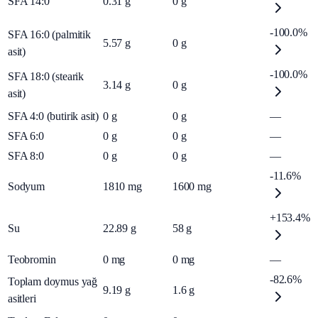
SFA 14:0
0.31
g
0
g
-100.0%
SFA 16:0 (palmitik
5.57
g
0
g
asit)
-100.0%
SFA 18:0 (stearik
3.14
g
0
g
asit)
SFA 4:0 (butirik asit)
0
g
0
g
—
SFA 6:0
0
g
0
g
—
SFA 8:0
0
g
0
g
—
-11.6%
Sodyum
1810
mg
1600
mg
+153.4%
Su
22.89
g
58
g
Teobromin
0
mg
0
mg
—
-82.6%
Toplam doymus yağ
9.19
g
1.6
g
asitleri