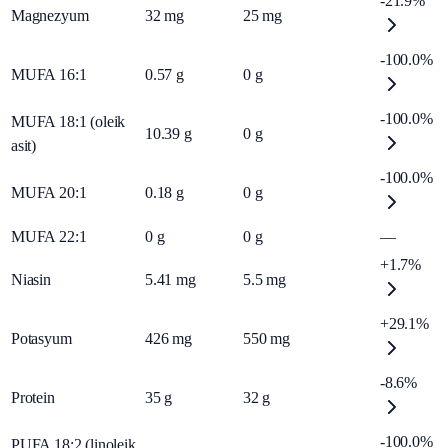
-21.9%
Magnezyum
32
mg
25
mg
-100.0%
MUFA 16:1
0.57
g
0
g
-100.0%
MUFA 18:1 (oleik
10.39
g
0
g
asit)
-100.0%
MUFA 20:1
0.18
g
0
g
MUFA 22:1
0
g
0
g
—
+1.7%
Niasin
5.41
mg
5.5
mg
+29.1%
Potasyum
426
mg
550
mg
-8.6%
Protein
35
g
32
g
-100.0%
PUFA 18:2 (linoleik