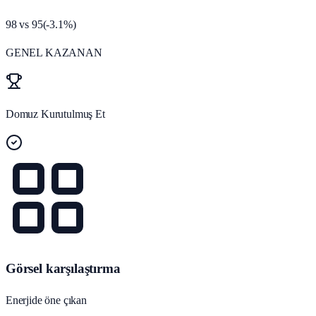
98
vs
95
(
-3.1
%)
GENEL KAZANAN
Domuz Kurutulmuş Et
Görsel karşılaştırma
Enerjide öne çıkan