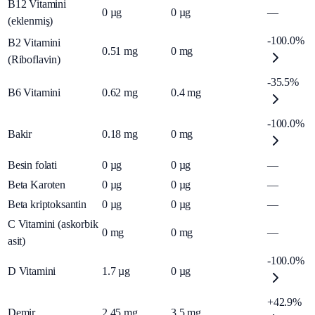
B12 Vitamini
0
µg
0
µg
—
(eklenmiş)
-100.0%
B2 Vitamini
0.51
mg
0
mg
(Riboflavin)
-35.5%
B6 Vitamini
0.62
mg
0.4
mg
-100.0%
Bakir
0.18
mg
0
mg
Besin folati
0
µg
0
µg
—
Beta Karoten
0
µg
0
µg
—
Beta kriptoksantin
0
µg
0
µg
—
C Vitamini (askorbik
0
mg
0
mg
—
asit)
-100.0%
D Vitamini
1.7
µg
0
µg
+42.9%
Demir
2.45
mg
3.5
mg