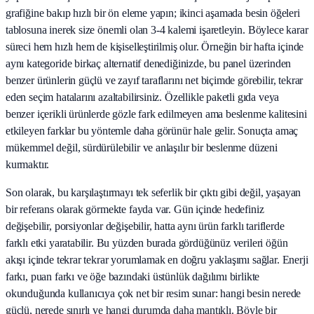
grafiğine bakıp hızlı bir ön eleme yapın; ikinci aşamada besin öğeleri
tablosuna inerek size önemli olan 3-4 kalemi işaretleyin. Böylece karar
süreci hem hızlı hem de kişiselleştirilmiş olur. Örneğin bir hafta içinde
aynı kategoride birkaç alternatif denediğinizde, bu panel üzerinden
benzer ürünlerin güçlü ve zayıf taraflarını net biçimde görebilir, tekrar
eden seçim hatalarını azaltabilirsiniz. Özellikle paketli gıda veya
benzer içerikli ürünlerde gözle fark edilmeyen ama beslenme kalitesini
etkileyen farklar bu yöntemle daha görünür hale gelir. Sonuçta amaç
mükemmel değil, sürdürülebilir ve anlaşılır bir beslenme düzeni
kurmaktır.
Son olarak, bu karşılaştırmayı tek seferlik bir çıktı gibi değil, yaşayan
bir referans olarak görmekte fayda var. Gün içinde hedefiniz
değişebilir, porsiyonlar değişebilir, hatta aynı ürün farklı tariflerde
farklı etki yaratabilir. Bu yüzden burada gördüğünüz verileri öğün
akışı içinde tekrar tekrar yorumlamak en doğru yaklaşımı sağlar. Enerji
farkı, puan farkı ve öğe bazındaki üstünlük dağılımı birlikte
okunduğunda kullanıcıya çok net bir resim sunar: hangi besin nerede
güçlü, nerede sınırlı ve hangi durumda daha mantıklı. Böyle bir