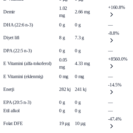
+160.8%
1.02
Demir
2.66
mg
mg
DHA (22:6 n-3)
0
g
0
g
—
-8.8%
Diyet lifi
8
g
7.3
g
DPA (22:5 n-3)
0
g
0
g
—
+8560.0%
0.05
E Vitamini (alfa-tokoferol)
4.33
mg
mg
E Vitamini (eklenmiş)
0
mg
0
mg
—
-14.5%
Enerji
282
kj
241
kj
EPA (20:5 n-3)
0
g
0
g
—
Etil alkol
0
g
0
g
—
-47.4%
Folat DFE
19
µg
10
µg