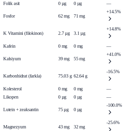
Folik asit
0
µg
0
µg
—
+14.5%
Fosfor
62
mg
71
mg
+14.8%
K Vitamini (filokinon)
2.7
µg
3.1
µg
Kafein
0
mg
0
mg
—
+41.0%
Kalsiyum
39
mg
55
mg
-16.5%
Karbonhidrat (farkla)
75.03
g
62.64
g
Kolesterol
0
mg
0
mg
—
Likopen
0
µg
0
µg
—
-100.0%
Lutein + zeaksantin
75
µg
0
µg
-25.6%
Magnezyum
43
mg
32
mg