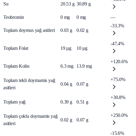
Su
20.53
g
30.89
g
Teobromin
0
mg
0
mg
—
-33.3%
Toplam doymus yağ asitleri
0.03
g
0.02
g
-47.4%
Toplam Folat
19
µg
10
µg
+120.6%
Toplam Kolin
6.3
mg
13.9
mg
+75.0%
Toplam tekli doymamis yağ
0.04
g
0.07
g
asitleri
+30.8%
Toplam yağ
0.39
g
0.51
g
+250.0%
Toplam çoklu doymamis yağ
0.02
g
0.07
g
asitleri
-15.6%