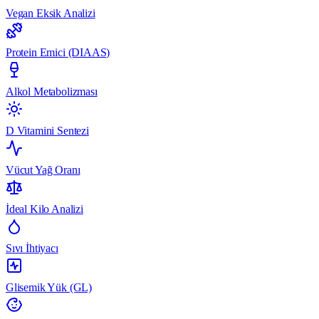
Vegan Eksik Analizi
Protein Emici (DIAAS)
Alkol Metabolizması
D Vitamini Sentezi
Vücut Yağ Oranı
İdeal Kilo Analizi
Sıvı İhtiyacı
Glisemik Yük (GL)