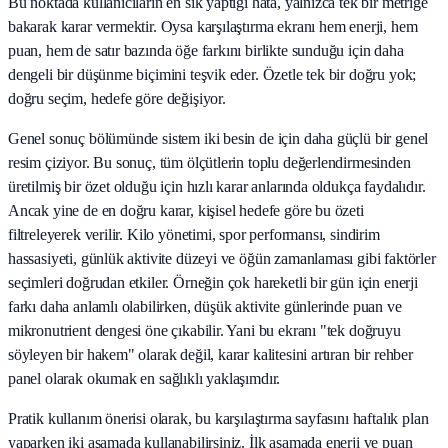
Bu noktada kullanıcıların en sık yaptığı hata, yalnızca tek bir metriğe
bakarak karar vermektir. Oysa karşılaştırma ekranı hem enerji, hem
puan, hem de satır bazında öğe farkını birlikte sunduğu için daha
dengeli bir düşünme biçimini teşvik eder. Özetle tek bir doğru yok;
doğru seçim, hedefe göre değişiyor.
Genel sonuç bölümünde sistem iki besin de için daha güçlü bir genel
resim çiziyor. Bu sonuç, tüm ölçütlerin toplu değerlendirmesinden
üretilmiş bir özet olduğu için hızlı karar anlarında oldukça faydalıdır.
Ancak yine de en doğru karar, kişisel hedefe göre bu özeti
filtreleyerek verilir. Kilo yönetimi, spor performansı, sindirim
hassasiyeti, günlük aktivite düzeyi ve öğün zamanlaması gibi faktörler
seçimleri doğrudan etkiler. Örneğin çok hareketli bir gün için enerji
farkı daha anlamlı olabilirken, düşük aktivite günlerinde puan ve
mikronutrient dengesi öne çıkabilir. Yani bu ekranı "tek doğruyu
söyleyen bir hakem" olarak değil, karar kalitesini artıran bir rehber
panel olarak okumak en sağlıklı yaklaşımdır.
Pratik kullanım önerisi olarak, bu karşılaştırma sayfasını haftalık plan
yaparken iki aşamada kullanabilirsiniz. İlk aşamada enerji ve puan