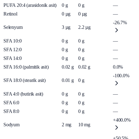
PUFA 20:4 (arasidonik asit)
0
g
0
g
—
Retinol
0
µg
0
µg
—
-26.7%
Selenyum
3
µg
2.2
µg
SFA 10:0
0
g
0
g
—
SFA 12:0
0
g
0
g
—
SFA 14:0
0
g
0
g
—
SFA 16:0 (palmitik asit)
0.02
g
0.02
g
0.0%
-100.0%
SFA 18:0 (stearik asit)
0.01
g
0
g
SFA 4:0 (butirik asit)
0
g
0
g
—
SFA 6:0
0
g
0
g
—
SFA 8:0
0
g
0
g
—
+400.0%
Sodyum
2
mg
10
mg
+50.5%