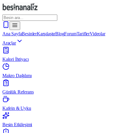
Ana Sayfa
Besinler
Karşılaştır
Blog
Forum
Tarifler
Videolar
Araçlar
Kalori İhtiyacı
Makro Dağılımı
Günlük Referans
Kafein & Uyku
Besin Etkileşimi