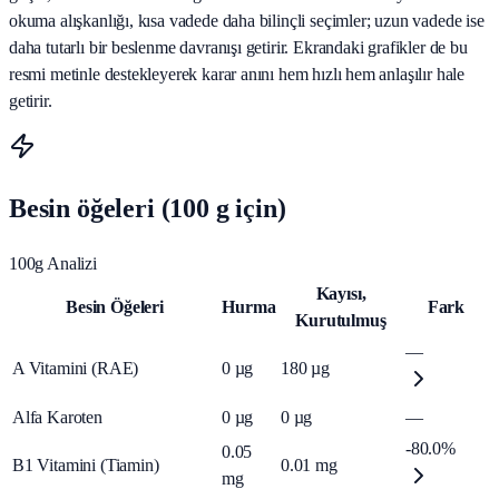
okuma alışkanlığı, kısa vadede daha bilinçli seçimler; uzun vadede ise
daha tutarlı bir beslenme davranışı getirir. Ekrandaki grafikler de bu
resmi metinle destekleyerek karar anını hem hızlı hem anlaşılır hale
getirir.
Besin öğeleri (100 g için)
100g Analizi
Kayısı,
Besin Öğeleri
Hurma
Fark
Kurutulmuş
—
A Vitamini (RAE)
0
µg
180
µg
Alfa Karoten
0
µg
0
µg
—
-80.0%
0.05
B1 Vitamini (Tiamin)
0.01
mg
mg