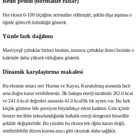
Besin profili (normalize radar)
Her eksen 0-100 ölçeğine normalize edilmiştir; şeklin dışa taşması o
öğede göreceli üstünlüğü gösterir.
Yüzde fark dağılımı
Mavi/yeşil çubuklar birinci besinin, turuncu çubuklar ikinci besinin o
kalemde daha yüksek olduğunu gösterir.
Dinamik karşılaştırma makalesi
Bu ekranın amacı net: Hurma ve Kayısı, Kurutulmuş arasında hızlı
ama doğru karar verebilmeniz. İlk bakışta enerji tarafında 282.0 kcal
ve 241.0 kcal değerleri arasında 41.0 kcal'lik bir ayrım var. Bu fark
küçük görünse bile porsiyon büyüdükçe etkisi katlanır. Gün içinde
benzer tercihler tekrarlandığında haftalık enerji dengesini hissedilir
şekilde değiştirebilir. Bu yüzden bu ekranı tek öğün kararı değil,
sürdürülebilir düzen kurma aracı gibi okumak daha sağlıklı.