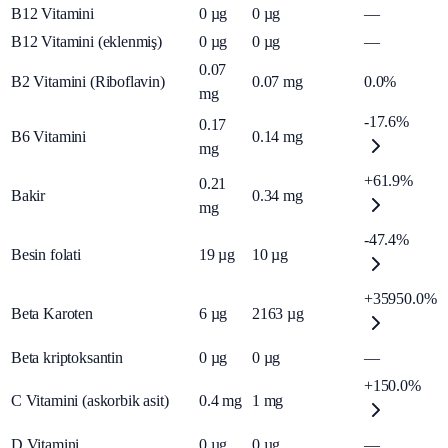
B12 Vitamini
0
µg
0
µg
—
B12 Vitamini (eklenmiş)
0
µg
0
µg
—
0.07
B2 Vitamini (Riboflavin)
0.07
mg
0.0%
mg
-17.6%
0.17
B6 Vitamini
0.14
mg
mg
+61.9%
0.21
Bakir
0.34
mg
mg
-47.4%
Besin folati
19
µg
10
µg
+35950.0%
Beta Karoten
6
µg
2163
µg
Beta kriptoksantin
0
µg
0
µg
—
+150.0%
C Vitamini (askorbik asit)
0.4
mg
1
mg
D Vitamini
0
µg
0
µg
—