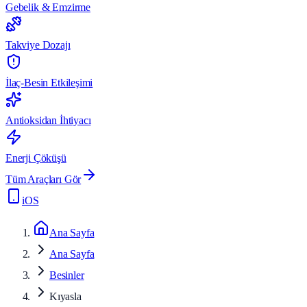
Gebelik & Emzirme
Takviye Dozajı
İlaç-Besin Etkileşimi
Antioksidan İhtiyacı
Enerji Çöküşü
Tüm Araçları Gör
iOS
Ana Sayfa
Ana Sayfa
Besinler
Kıyasla