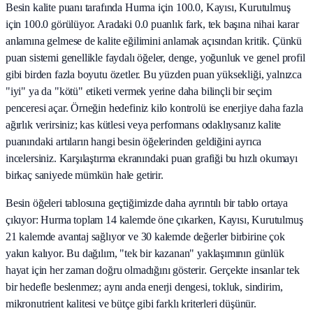
Besin kalite puanı tarafında Hurma için 100.0, Kayısı, Kurutulmuş
için 100.0 görülüyor. Aradaki 0.0 puanlık fark, tek başına nihai karar
anlamına gelmese de kalite eğilimini anlamak açısından kritik. Çünkü
puan sistemi genellikle faydalı öğeler, denge, yoğunluk ve genel profil
gibi birden fazla boyutu özetler. Bu yüzden puan yüksekliği, yalnızca
"iyi" ya da "kötü" etiketi vermek yerine daha bilinçli bir seçim
penceresi açar. Örneğin hedefiniz kilo kontrolü ise enerjiye daha fazla
ağırlık verirsiniz; kas kütlesi veya performans odaklıysanız kalite
puanındaki artıların hangi besin öğelerinden geldiğini ayrıca
incelersiniz. Karşılaştırma ekranındaki puan grafiği bu hızlı okumayı
birkaç saniyede mümkün hale getirir.
Besin öğeleri tablosuna geçtiğimizde daha ayrıntılı bir tablo ortaya
çıkıyor: Hurma toplam 14 kalemde öne çıkarken, Kayısı, Kurutulmuş
21 kalemde avantaj sağlıyor ve 30 kalemde değerler birbirine çok
yakın kalıyor. Bu dağılım, "tek bir kazanan" yaklaşımının günlük
hayat için her zaman doğru olmadığını gösterir. Gerçekte insanlar tek
bir hedefle beslenmez; aynı anda enerji dengesi, tokluk, sindirim,
mikronutrient kalitesi ve bütçe gibi farklı kriterleri düşünür.