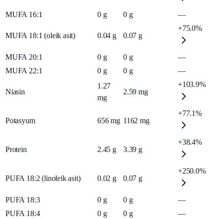
MUFA 16:1
0
g
0
g
—
+75.0%
MUFA 18:1 (oleik asit)
0.04
g
0.07
g
MUFA 20:1
0
g
0
g
—
MUFA 22:1
0
g
0
g
—
+103.9%
1.27
Niasin
2.59
mg
mg
+77.1%
Potasyum
656
mg
1162
mg
+38.4%
Protein
2.45
g
3.39
g
+250.0%
PUFA 18:2 (linoleik asit)
0.02
g
0.07
g
PUFA 18:3
0
g
0
g
—
PUFA 18:4
0
g
0
g
—