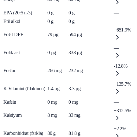
EPA (20:5 n-3)
0
g
0
g
—
Etil alkol
0
g
0
g
—
+651.9%
Folat DFE
79
µg
594
µg
—
Folik asit
0
µg
338
µg
-12.8%
Fosfor
266
mg
232
mg
+135.7%
K Vitamini (filokinon)
1.4
µg
3.3
µg
Kafein
0
mg
0
mg
—
+312.5%
Kalsiyum
8
mg
33
mg
+2.2%
Karbonhidrat (farkla)
80
g
81.8
g