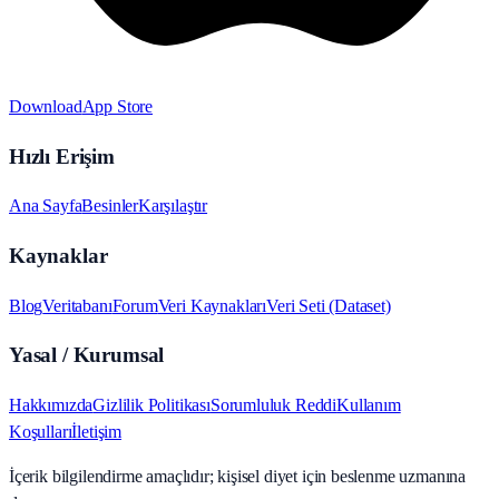
Download
App Store
Hızlı Erişim
Ana Sayfa
Besinler
Karşılaştır
Kaynaklar
Blog
Veritabanı
Forum
Veri Kaynakları
Veri Seti (Dataset)
Yasal / Kurumsal
Hakkımızda
Gizlilik Politikası
Sorumluluk Reddi
Kullanım
Koşulları
İletişim
İçerik bilgilendirme amaçlıdır; kişisel diyet için beslenme uzmanına