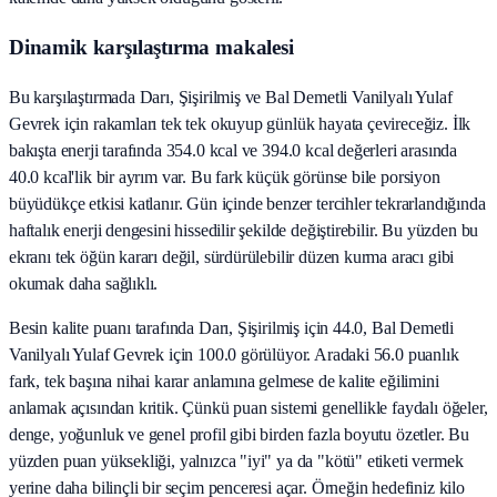
Dinamik karşılaştırma makalesi
Bu karşılaştırmada Darı, Şişirilmiş ve Bal Demetli Vanilyalı Yulaf
Gevrek için rakamları tek tek okuyup günlük hayata çevireceğiz. İlk
bakışta enerji tarafında 354.0 kcal ve 394.0 kcal değerleri arasında
40.0 kcal'lik bir ayrım var. Bu fark küçük görünse bile porsiyon
büyüdükçe etkisi katlanır. Gün içinde benzer tercihler tekrarlandığında
haftalık enerji dengesini hissedilir şekilde değiştirebilir. Bu yüzden bu
ekranı tek öğün kararı değil, sürdürülebilir düzen kurma aracı gibi
okumak daha sağlıklı.
Besin kalite puanı tarafında Darı, Şişirilmiş için 44.0, Bal Demetli
Vanilyalı Yulaf Gevrek için 100.0 görülüyor. Aradaki 56.0 puanlık
fark, tek başına nihai karar anlamına gelmese de kalite eğilimini
anlamak açısından kritik. Çünkü puan sistemi genellikle faydalı öğeler,
denge, yoğunluk ve genel profil gibi birden fazla boyutu özetler. Bu
yüzden puan yüksekliği, yalnızca "iyi" ya da "kötü" etiketi vermek
yerine daha bilinçli bir seçim penceresi açar. Örneğin hedefiniz kilo