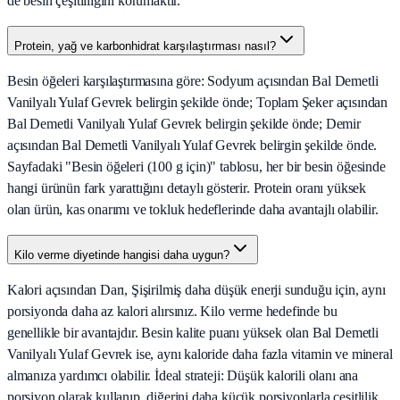
de besin çeşitliliğini korumaktır.
Protein, yağ ve karbonhidrat karşılaştırması nasıl?
Besin öğeleri karşılaştırmasına göre: Sodyum açısından Bal Demetli
Vanilyalı Yulaf Gevrek belirgin şekilde önde; Toplam Şeker açısından
Bal Demetli Vanilyalı Yulaf Gevrek belirgin şekilde önde; Demir
açısından Bal Demetli Vanilyalı Yulaf Gevrek belirgin şekilde önde.
Sayfadaki "Besin öğeleri (100 g için)" tablosu, her bir besin öğesinde
hangi ürünün fark yarattığını detaylı gösterir. Protein oranı yüksek
olan ürün, kas onarımı ve tokluk hedeflerinde daha avantajlı olabilir.
Kilo verme diyetinde hangisi daha uygun?
Kalori açısından Darı, Şişirilmiş daha düşük enerji sunduğu için, aynı
porsiyonda daha az kalori alırsınız. Kilo verme hedefinde bu
genellikle bir avantajdır. Besin kalite puanı yüksek olan Bal Demetli
Vanilyalı Yulaf Gevrek ise, aynı kaloride daha fazla vitamin ve mineral
almanıza yardımcı olabilir. İdeal strateji: Düşük kalorili olanı ana
porsiyon olarak kullanıp, diğerini daha küçük porsiyonlarla çeşitlilik