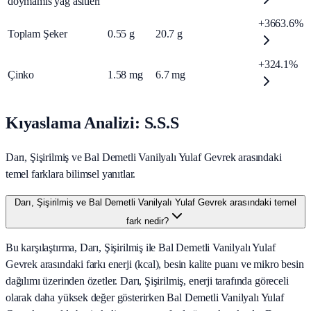
doymamis yağ asitleri
+3663.6%
Toplam Şeker
0.55
g
20.7
g
+324.1%
Çinko
1.58
mg
6.7
mg
Kıyaslama Analizi: S.S.S
Darı, Şişirilmiş ve Bal Demetli Vanilyalı Yulaf Gevrek arasındaki
temel farklara bilimsel yanıtlar.
Darı, Şişirilmiş ve Bal Demetli Vanilyalı Yulaf Gevrek arasındaki temel
fark nedir?
Bu karşılaştırma, Darı, Şişirilmiş ile Bal Demetli Vanilyalı Yulaf
Gevrek arasındaki farkı enerji (kcal), besin kalite puanı ve mikro besin
dağılımı üzerinden özetler. Darı, Şişirilmiş, enerji tarafında göreceli
olarak daha yüksek değer gösterirken Bal Demetli Vanilyalı Yulaf