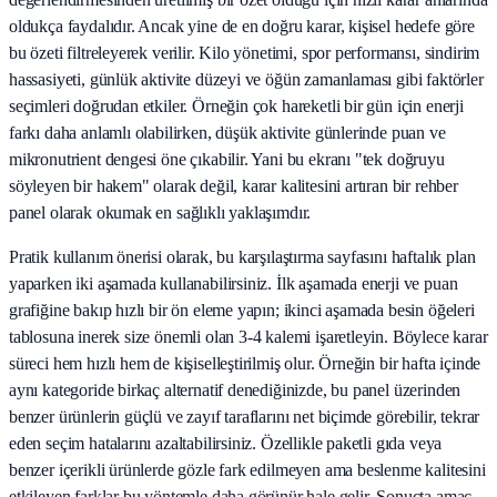
oldukça faydalıdır. Ancak yine de en doğru karar, kişisel hedefe göre
bu özeti filtreleyerek verilir. Kilo yönetimi, spor performansı, sindirim
hassasiyeti, günlük aktivite düzeyi ve öğün zamanlaması gibi faktörler
seçimleri doğrudan etkiler. Örneğin çok hareketli bir gün için enerji
farkı daha anlamlı olabilirken, düşük aktivite günlerinde puan ve
mikronutrient dengesi öne çıkabilir. Yani bu ekranı "tek doğruyu
söyleyen bir hakem" olarak değil, karar kalitesini artıran bir rehber
panel olarak okumak en sağlıklı yaklaşımdır.
Pratik kullanım önerisi olarak, bu karşılaştırma sayfasını haftalık plan
yaparken iki aşamada kullanabilirsiniz. İlk aşamada enerji ve puan
grafiğine bakıp hızlı bir ön eleme yapın; ikinci aşamada besin öğeleri
tablosuna inerek size önemli olan 3-4 kalemi işaretleyin. Böylece karar
süreci hem hızlı hem de kişiselleştirilmiş olur. Örneğin bir hafta içinde
aynı kategoride birkaç alternatif denediğinizde, bu panel üzerinden
benzer ürünlerin güçlü ve zayıf taraflarını net biçimde görebilir, tekrar
eden seçim hatalarını azaltabilirsiniz. Özellikle paketli gıda veya
benzer içerikli ürünlerde gözle fark edilmeyen ama beslenme kalitesini
etkileyen farklar bu yöntemle daha görünür hale gelir. Sonuçta amaç