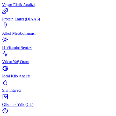
Vegan Eksik Analizi
Protein Emici (DIAAS)
Alkol Metabolizması
D Vitamini Sentezi
Vücut Yağ Oranı
İdeal Kilo Analizi
Sıvı İhtiyacı
Glisemik Yük (GL)