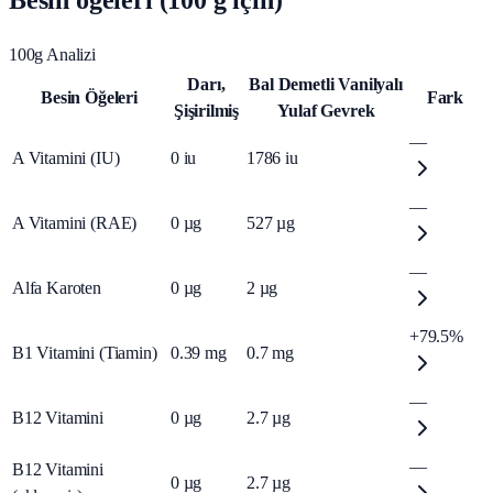
Besin öğeleri (100 g için)
100g Analizi
Darı,
Bal Demetli Vanilyalı
Besin Öğeleri
Fark
Şişirilmiş
Yulaf Gevrek
—
A Vitamini (IU)
0
iu
1786
iu
—
A Vitamini (RAE)
0
µg
527
µg
—
Alfa Karoten
0
µg
2
µg
+79.5%
B1 Vitamini (Tiamin)
0.39
mg
0.7
mg
—
B12 Vitamini
0
µg
2.7
µg
—
B12 Vitamini
0
µg
2.7
µg