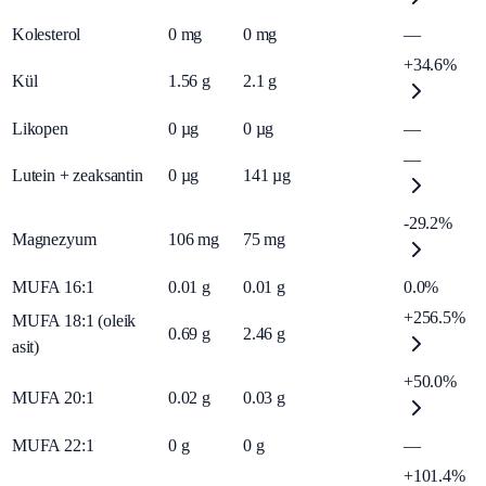
Kolesterol
0
mg
0
mg
—
+34.6%
Kül
1.56
g
2.1
g
Likopen
0
µg
0
µg
—
—
Lutein + zeaksantin
0
µg
141
µg
-29.2%
Magnezyum
106
mg
75
mg
MUFA 16:1
0.01
g
0.01
g
0.0%
+256.5%
MUFA 18:1 (oleik
0.69
g
2.46
g
asit)
+50.0%
MUFA 20:1
0.02
g
0.03
g
MUFA 22:1
0
g
0
g
—
+101.4%