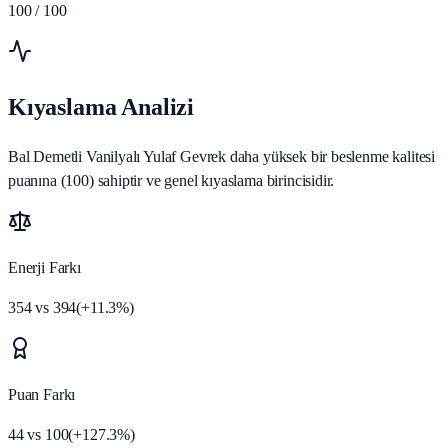
100
/ 100
Kıyaslama Analizi
Bal Demetli Vanilyalı Yulaf Gevrek daha yüksek bir beslenme kalitesi
puanına (100) sahiptir ve genel kıyaslama birincisidir.
Enerji Farkı
354
vs
394
(
+
11.3
%)
Puan Farkı
44
vs
100
(
+
127.3
%)