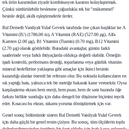
tek ürün kararından ziyade kombinasyon kararını kolaylaştırmak.
Çünkü sürdürülebilir beslenme çoğunlukla tek bir "mükemmel"
besinle değil, akıllı eşleştirmelerle ilerler.
Bal Demetli Vanilyalı Yulaf Gevrek tarafında öne çıkan başlıklar ise A
Vitamini (IU) (1786.00 iu), A Vitamini (RAE) (527.00 µg), Alfa
Karoten (2.00 µg), B1 Vitamini (Tiamin) (0.70 mg), B12 Vitamini
(2.70 µg) olarak görülebilir. Buradaki avantajlar, günün farklı
saatlerinde veya farklı ihtiyaçlarda oldukça değerli olabilir. Örneğin
iştah kontrolü, performans desteği, toparlanma veya günlük vitamin-
mineral hedeflerine yaklaşma gibi amaçlar için ikinci besinin
kazandığı alanlar önemli bir referans olur. Bu noktada kullanıcıların en
sık yaptığı hata, yalnızca tek bir metriğe bakarak karar vermektir. Oysa
karşılaştırma ekranı hem enerji, hem puan, hem de satır bazında öğe
farkını birlikte sunduğu için daha dengeli bir düşünme biçimini teşvik
eder. Kısacası bu ekran, rakamı yoruma dönüştürmek için var.
Genel sonuç bölümünde sistem Bal Demetli Vanilyalı Yulaf Gevrek
için daha güçlü bir genel resim çiziyor. Bu sonuç, tüm ölçütlerin toplu
değerlendirmesinden üretilmiş bir özet olduğu için hızlı karar anlarında