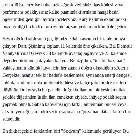
kontrolü ise enerjiye daha fazla ağırlık verirsiniz; kas kütlesi veya
performans odaklıysanız kalite puanındaki artıların hangi besin
öğelerinden geldiğini ayrıca incelersiniz. Karşılaştırma ekranındaki
puan grafiği bu hızlı okumayı birkaç saniyede mümkün hale getirir.
Besin öğeleri tablosuna geçtiğimizde daha ayrıntılı bir tablo ortaya
çıkıyor: Darı, Şişirilmiş toplam 11 kalemde öne çıkarken, Bal Demetli
Vanilyalı Yulaf Gevrek 38 kalemde avantaj sağlıyor ve 23 kalemde
değerler birbirine çok yakın kalıyor. Bu dağılım, "tek bir kazanan"
yaklaşımının günlük hayat için her zaman doğru olmadığını gösterir.
Gerçekte insanlar tek bir hedefle beslenmez; aynı anda enerji dengesi,
tokluk, sindirim, mikronutrient kalitesi ve bütçe gibi farklı kriterleri
düşünür. Dolayısıyla bu panelin doğru kullanımı, bir besini mutlak
şekilde diğerinden üstün ilan etmekten ziyade, ihtiyaç odaklı seçim
yapmak olmalı. Sabah kahvaltısı için farklı, antrenman öncesi veya
akşam yemeği için farklı seçim yapmak çoğu zaman daha akıllıca bir
stratejidir.
En dikkat çekici farklardan biri "Sodyum" kaleminde görülüyor. Bu