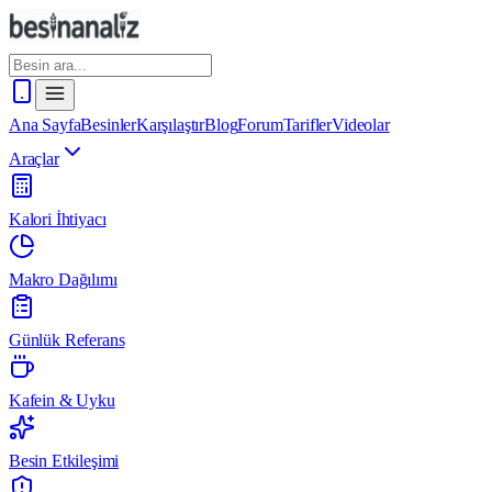
Ana Sayfa
Besinler
Karşılaştır
Blog
Forum
Tarifler
Videolar
Araçlar
Kalori İhtiyacı
Makro Dağılımı
Günlük Referans
Kafein & Uyku
Besin Etkileşimi