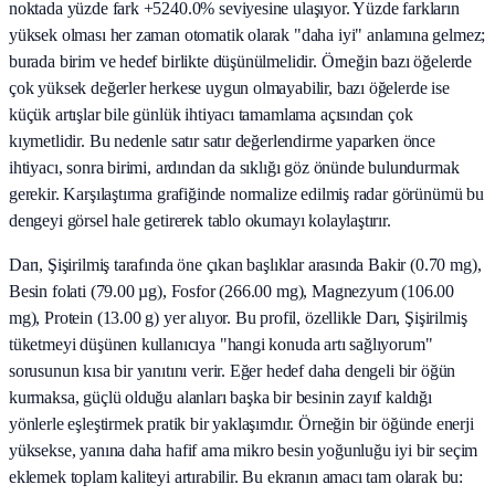
noktada yüzde fark +5240.0% seviyesine ulaşıyor. Yüzde farkların
yüksek olması her zaman otomatik olarak "daha iyi" anlamına gelmez;
burada birim ve hedef birlikte düşünülmelidir. Örneğin bazı öğelerde
çok yüksek değerler herkese uygun olmayabilir, bazı öğelerde ise
küçük artışlar bile günlük ihtiyacı tamamlama açısından çok
kıymetlidir. Bu nedenle satır satır değerlendirme yaparken önce
ihtiyacı, sonra birimi, ardından da sıklığı göz önünde bulundurmak
gerekir. Karşılaştırma grafiğinde normalize edilmiş radar görünümü bu
dengeyi görsel hale getirerek tablo okumayı kolaylaştırır.
Darı, Şişirilmiş tarafında öne çıkan başlıklar arasında Bakir (0.70 mg),
Besin folati (79.00 µg), Fosfor (266.00 mg), Magnezyum (106.00
mg), Protein (13.00 g) yer alıyor. Bu profil, özellikle Darı, Şişirilmiş
tüketmeyi düşünen kullanıcıya "hangi konuda artı sağlıyorum"
sorusunun kısa bir yanıtını verir. Eğer hedef daha dengeli bir öğün
kurmaksa, güçlü olduğu alanları başka bir besinin zayıf kaldığı
yönlerle eşleştirmek pratik bir yaklaşımdır. Örneğin bir öğünde enerji
yüksekse, yanına daha hafif ama mikro besin yoğunluğu iyi bir seçim
eklemek toplam kaliteyi artırabilir. Bu ekranın amacı tam olarak bu: