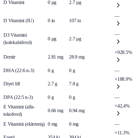
D Vitamini
0
µg
2.7
µg
—
D Vitamini (IU)
0
iu
107
iu
—
D3 Vitamini
0
µg
2.7
µg
(kolekalsiferol)
+928.5%
Demir
2.81
mg
28.9
mg
DHA (22:6 n-3)
0
g
0
g
—
+188.9%
Diyet lifi
2.7
g
7.8
g
DPA (22:5 n-3)
0
g
0
g
—
+42.4%
E Vitamini (alfa-
0.66
mg
0.94
mg
tokoferol)
E Vitamini (eklenmiş)
0
mg
0
mg
—
+11.3%
Enerji
354
kj
394
kj