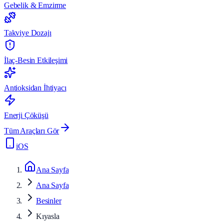
Gebelik & Emzirme
Takviye Dozajı
İlaç-Besin Etkileşimi
Antioksidan İhtiyacı
Enerji Çöküşü
Tüm Araçları Gör
iOS
Ana Sayfa
Ana Sayfa
Besinler
Kıyasla