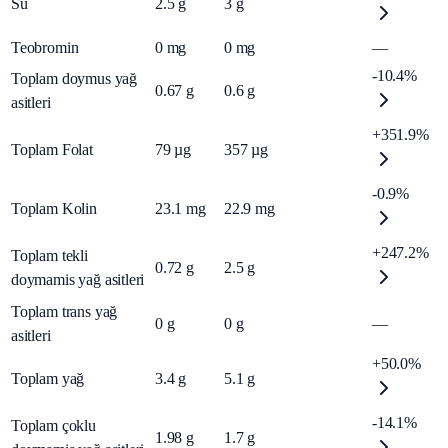
Su
2.5
g
3
g
Teobromin
0
mg
0
mg
—
-10.4%
Toplam doymus yağ
0.67
g
0.6
g
asitleri
+351.9%
Toplam Folat
79
µg
357
µg
-0.9%
Toplam Kolin
23.1
mg
22.9
mg
+247.2%
Toplam tekli
0.72
g
2.5
g
doymamis yağ asitleri
Toplam trans yağ
0
g
0
g
—
asitleri
+50.0%
Toplam yağ
3.4
g
5.1
g
-14.1%
Toplam çoklu
1.98
g
1.7
g