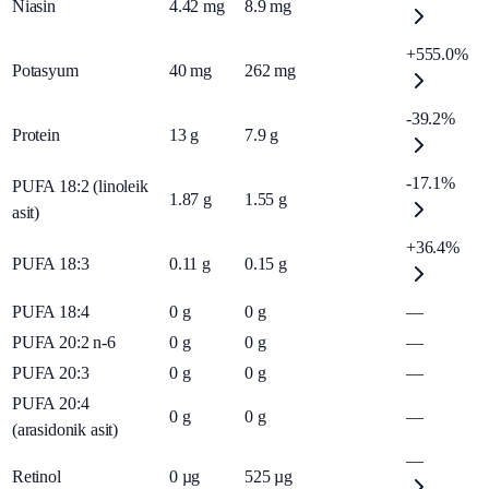
Niasin
4.42
mg
8.9
mg
+555.0%
Potasyum
40
mg
262
mg
-39.2%
Protein
13
g
7.9
g
-17.1%
PUFA 18:2 (linoleik
1.87
g
1.55
g
asit)
+36.4%
PUFA 18:3
0.11
g
0.15
g
PUFA 18:4
0
g
0
g
—
PUFA 20:2 n-6
0
g
0
g
—
PUFA 20:3
0
g
0
g
—
PUFA 20:4
0
g
0
g
—
(arasidonik asit)
—
Retinol
0
µg
525
µg