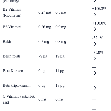
(eklenmiş)
+196.3%
B2 Vitamini
0.27
mg
0.8
mg
(Riboflavin)
+150.0%
B6 Vitamini
0.36
mg
0.9
mg
-57.1%
Bakir
0.7
mg
0.3
mg
-75.9%
Besin folati
79
µg
19
µg
—
Beta Karoten
0
µg
11
µg
—
Beta kriptoksantin
0
µg
18
µg
C Vitamini (askorbik
0
mg
0
mg
—
asit)
—