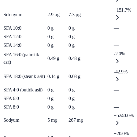
+151.7%
Selenyum
2.9
µg
7.3
µg
SFA 10:0
0
g
0
g
—
SFA 12:0
0
g
0
g
—
SFA 14:0
0
g
0
g
—
-2.0%
SFA 16:0 (palmitik
0.49
g
0.48
g
asit)
-42.9%
SFA 18:0 (stearik asit)
0.14
g
0.08
g
SFA 4:0 (butirik asit)
0
g
0
g
—
SFA 6:0
0
g
0
g
—
SFA 8:0
0
g
0
g
—
+5240.0%
Sodyum
5
mg
267
mg
+20.0%