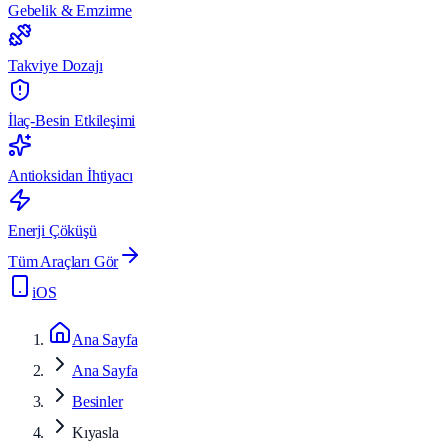
Gebelik & Emzirme
Takviye Dozajı
İlaç-Besin Etkileşimi
Antioksidan İhtiyacı
Enerji Çöküşü
Tüm Araçları Gör
iOS
Ana Sayfa
Ana Sayfa
Besinler
Kıyasla