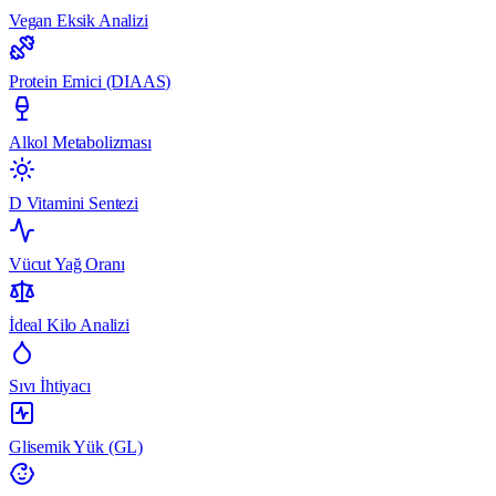
Vegan Eksik Analizi
Protein Emici (DIAAS)
Alkol Metabolizması
D Vitamini Sentezi
Vücut Yağ Oranı
İdeal Kilo Analizi
Sıvı İhtiyacı
Glisemik Yük (GL)