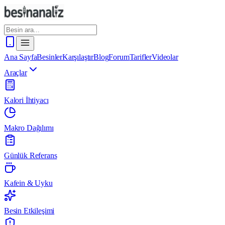
Ana Sayfa
Besinler
Karşılaştır
Blog
Forum
Tarifler
Videolar
Araçlar
Kalori İhtiyacı
Makro Dağılımı
Günlük Referans
Kafein & Uyku
Besin Etkileşimi