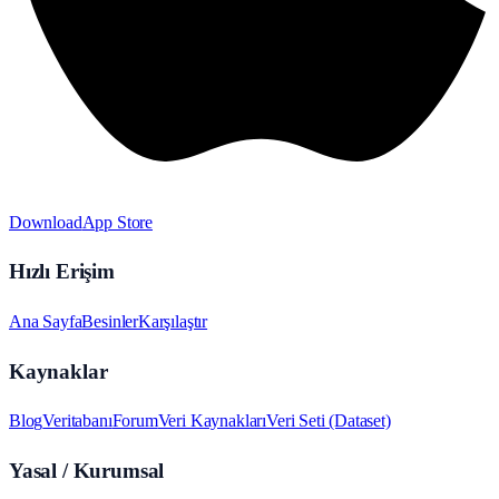
Download
App Store
Hızlı Erişim
Ana Sayfa
Besinler
Karşılaştır
Kaynaklar
Blog
Veritabanı
Forum
Veri Kaynakları
Veri Seti (Dataset)
Yasal / Kurumsal