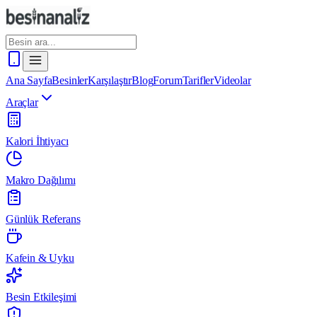
Ana Sayfa
Besinler
Karşılaştır
Blog
Forum
Tarifler
Videolar
Araçlar
Kalori İhtiyacı
Makro Dağılımı
Günlük Referans
Kafein & Uyku
Besin Etkileşimi