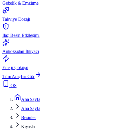
Gebelik & Emzirme
Takviye Dozajı
İlaç-Besin Etkileşimi
Antioksidan İhtiyacı
Enerji Çöküşü
Tüm Araçları Gör
iOS
Ana Sayfa
Ana Sayfa
Besinler
Kıyasla