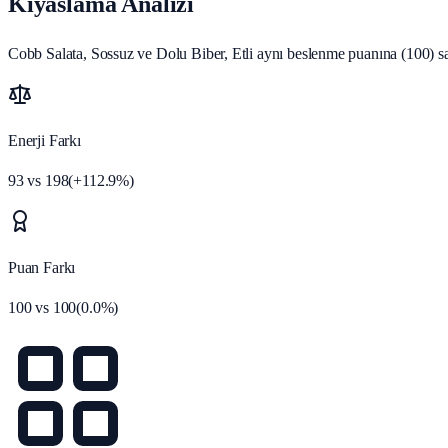
Kıyaslama Analizi
Cobb Salata, Sossuz ve Dolu Biber, Etli aynı beslenme puanına (100) sa
Enerji Farkı
93
vs
198
(
+
112.9
%)
Puan Farkı
100
vs
100
(
0.0
%)