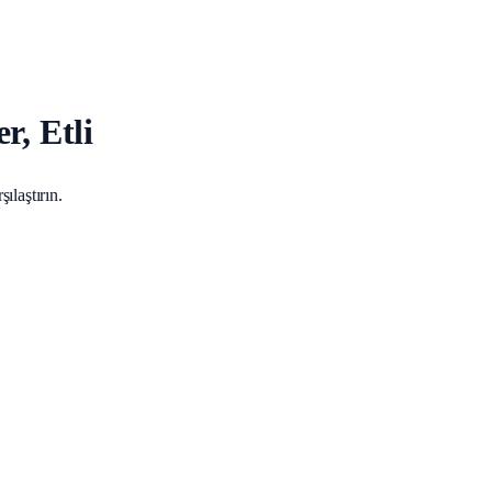
r, Etli
ılaştırın.