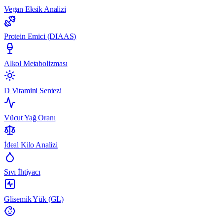
Vegan Eksik Analizi
Protein Emici (DIAAS)
Alkol Metabolizması
D Vitamini Sentezi
Vücut Yağ Oranı
İdeal Kilo Analizi
Sıvı İhtiyacı
Glisemik Yük (GL)