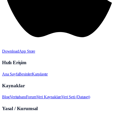
Download
App Store
Hızlı Erişim
Ana Sayfa
Besinler
Karşılaştır
Kaynaklar
Blog
Veritabanı
Forum
Veri Kaynakları
Veri Seti (Dataset)
Yasal / Kurumsal