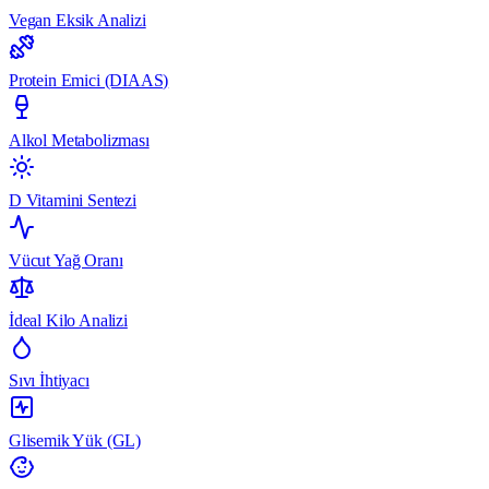
Vegan Eksik Analizi
Protein Emici (DIAAS)
Alkol Metabolizması
D Vitamini Sentezi
Vücut Yağ Oranı
İdeal Kilo Analizi
Sıvı İhtiyacı
Glisemik Yük (GL)