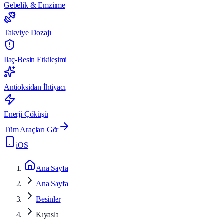
Gebelik & Emzirme
Takviye Dozajı
İlaç-Besin Etkileşimi
Antioksidan İhtiyacı
Enerji Çöküşü
Tüm Araçları Gör
iOS
Ana Sayfa
Ana Sayfa
Besinler
Kıyasla