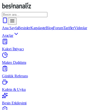
Ana Sayfa
Besinler
Karşılaştır
Blog
Forum
Tarifler
Videolar
Araçlar
Kalori İhtiyacı
Makro Dağılımı
Günlük Referans
Kafein & Uyku
Besin Etkileşimi