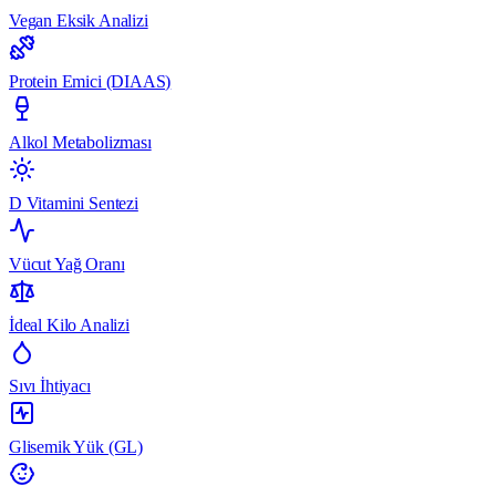
Vegan Eksik Analizi
Protein Emici (DIAAS)
Alkol Metabolizması
D Vitamini Sentezi
Vücut Yağ Oranı
İdeal Kilo Analizi
Sıvı İhtiyacı
Glisemik Yük (GL)