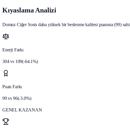
Kıyaslama Analizi
Domuz Ciğer Sosis daha yüksek bir beslenme kalitesi puanına (99) sahipt
Enerji Farkı
304
vs
109
(
-64.1
%)
Puan Farkı
99
vs
96
(
-3.0
%)
GENEL KAZANAN