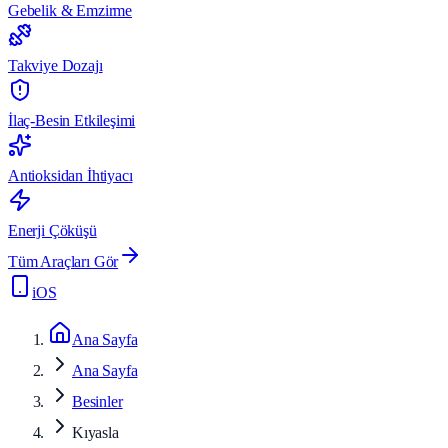
Gebelik & Emzirme
Takviye Dozajı
İlaç-Besin Etkileşimi
Antioksidan İhtiyacı
Enerji Çöküşü
Tüm Araçları Gör
iOS
Ana Sayfa
Ana Sayfa
Besinler
Kıyasla