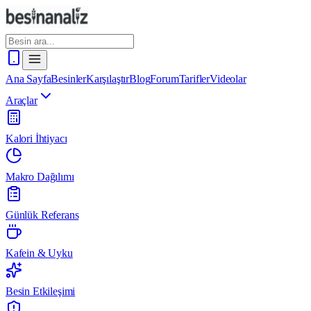
Ana Sayfa
Besinler
Karşılaştır
Blog
Forum
Tarifler
Videolar
Araçlar
Kalori İhtiyacı
Makro Dağılımı
Günlük Referans
Kafein & Uyku
Besin Etkileşimi