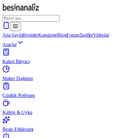
Ana Sayfa
Besinler
Karşılaştır
Blog
Forum
Tarifler
Videolar
Araçlar
Kalori İhtiyacı
Makro Dağılımı
Günlük Referans
Kafein & Uyku
Besin Etkileşimi