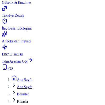
Gebelik & Emzirme
Takviye Dozajı
İlaç-Besin Etkileşimi
Antioksidan İhtiyacı
Enerji Çöküşü
Tüm Araçları Gör
iOS
Ana Sayfa
Ana Sayfa
Besinler
Kıyasla