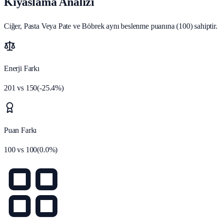
Kıyaslama Analizi
Ciğer, Pasta Veya Pate ve Böbrek aynı beslenme puanına (100) sahiptir.
Enerji Farkı
201
vs
150
(
-25.4
%)
Puan Farkı
100
vs
100
(
0.0
%)