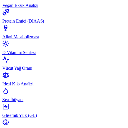
Vegan Eksik Analizi
Protein Emici (DIAAS)
Alkol Metabolizması
D Vitamini Sentezi
Vücut Yağ Oranı
İdeal Kilo Analizi
Sıvı İhtiyacı
Glisemik Yük (GL)