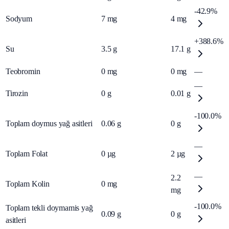
-42.9%
Sodyum
7
mg
4
mg
+388.6%
Su
3.5
g
17.1
g
Teobromin
0
mg
0
mg
—
—
Tirozin
0
g
0.01
g
-100.0%
Toplam doymus yağ asitleri
0.06
g
0
g
—
Toplam Folat
0
µg
2
µg
—
2.2
Toplam Kolin
0
mg
mg
-100.0%
Toplam tekli doymamis yağ
0.09
g
0
g
asitleri