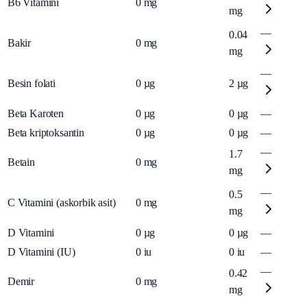
B6 Vitamini
0
mg
mg
—
0.04
Bakir
0
mg
mg
—
Besin folati
0
µg
2
µg
Beta Karoten
0
µg
0
µg
—
Beta kriptoksantin
0
µg
0
µg
—
—
1.7
Betain
0
mg
mg
—
0.5
C Vitamini (askorbik asit)
0
mg
mg
D Vitamini
0
µg
0
µg
—
D Vitamini (IU)
0
iu
0
iu
—
—
0.42
Demir
0
mg
mg