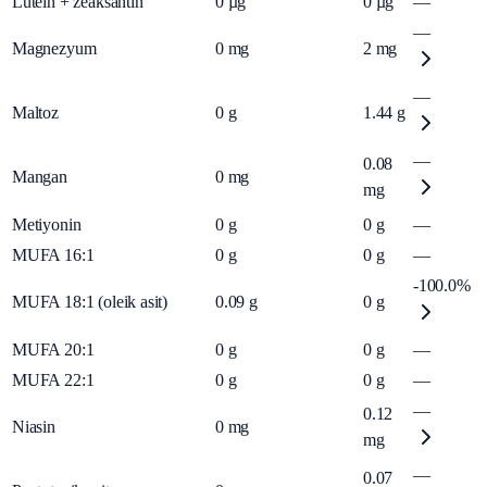
Lutein + zeaksantin
0
µg
0
µg
—
—
Magnezyum
0
mg
2
mg
—
Maltoz
0
g
1.44
g
—
0.08
Mangan
0
mg
mg
Metiyonin
0
g
0
g
—
MUFA 16:1
0
g
0
g
—
-100.0%
MUFA 18:1 (oleik asit)
0.09
g
0
g
MUFA 20:1
0
g
0
g
—
MUFA 22:1
0
g
0
g
—
—
0.12
Niasin
0
mg
mg
—
0.07