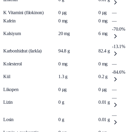
K Vitamini (filokinon)
0
µg
0
µg
—
Kafein
0
mg
0
mg
—
-70.0%
Kalsiyum
20
mg
6
mg
-13.1%
Karbonhidrat (farkla)
94.8
g
82.4
g
Kolesterol
0
mg
0
mg
—
-84.6%
Kül
1.3
g
0.2
g
Likopen
0
µg
0
µg
—
—
Lizin
0
g
0.01
g
—
Losin
0
g
0.01
g