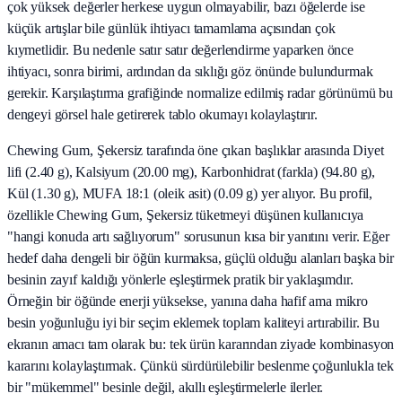
çok yüksek değerler herkese uygun olmayabilir, bazı öğelerde ise
küçük artışlar bile günlük ihtiyacı tamamlama açısından çok
kıymetlidir. Bu nedenle satır satır değerlendirme yaparken önce
ihtiyacı, sonra birimi, ardından da sıklığı göz önünde bulundurmak
gerekir. Karşılaştırma grafiğinde normalize edilmiş radar görünümü bu
dengeyi görsel hale getirerek tablo okumayı kolaylaştırır.
Chewing Gum, Şekersiz tarafında öne çıkan başlıklar arasında Diyet
lifi (2.40 g), Kalsiyum (20.00 mg), Karbonhidrat (farkla) (94.80 g),
Kül (1.30 g), MUFA 18:1 (oleik asit) (0.09 g) yer alıyor. Bu profil,
özellikle Chewing Gum, Şekersiz tüketmeyi düşünen kullanıcıya
"hangi konuda artı sağlıyorum" sorusunun kısa bir yanıtını verir. Eğer
hedef daha dengeli bir öğün kurmaksa, güçlü olduğu alanları başka bir
besinin zayıf kaldığı yönlerle eşleştirmek pratik bir yaklaşımdır.
Örneğin bir öğünde enerji yüksekse, yanına daha hafif ama mikro
besin yoğunluğu iyi bir seçim eklemek toplam kaliteyi artırabilir. Bu
ekranın amacı tam olarak bu: tek ürün kararından ziyade kombinasyon
kararını kolaylaştırmak. Çünkü sürdürülebilir beslenme çoğunlukla tek
bir "mükemmel" besinle değil, akıllı eşleştirmelerle ilerler.