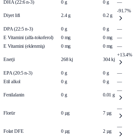
DHA (22:6 n-3)
0
g
0
g
—
-91.7%
Diyet lifi
2.4
g
0.2
g
DPA (22:5 n-3)
0
g
0
g
—
E Vitamini (alfa-tokoferol)
0
mg
0
mg
—
E Vitamini (eklenmiş)
0
mg
0
mg
—
+13.4%
Enerji
268
kj
304
kj
EPA (20:5 n-3)
0
g
0
g
—
Etil alkol
0
g
0
g
—
—
Fenilalanin
0
g
0.01
g
—
Florür
0
µg
7
µg
—
Folat DFE
0
µg
2
µg