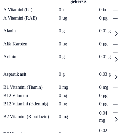
Şekersiz
A Vitamini (IU)
0
iu
0
iu
—
A Vitamini (RAE)
0
µg
0
µg
—
—
Alanin
0
g
0.01
g
Alfa Karoten
0
µg
0
µg
—
—
Arjinin
0
g
0.01
g
—
Aspartik asit
0
g
0.03
g
B1 Vitamini (Tiamin)
0
mg
0
mg
—
B12 Vitamini
0
µg
0
µg
—
B12 Vitamini (eklenmiş)
0
µg
0
µg
—
—
0.04
B2 Vitamini (Riboflavin)
0
mg
mg
—
0.02