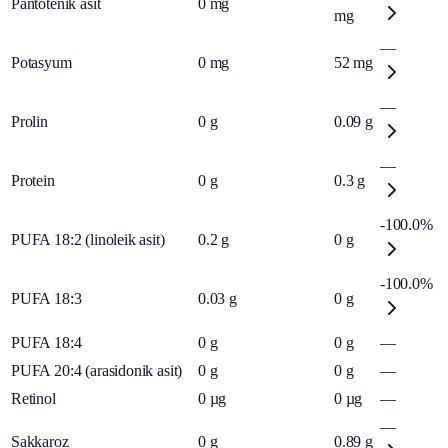
Pantotenik asit
0
mg
mg
—
Potasyum
0
mg
52
mg
—
Prolin
0
g
0.09
g
—
Protein
0
g
0.3
g
-100.0%
PUFA 18:2 (linoleik asit)
0.2
g
0
g
-100.0%
PUFA 18:3
0.03
g
0
g
PUFA 18:4
0
g
0
g
—
PUFA 20:4 (arasidonik asit)
0
g
0
g
—
Retinol
0
µg
0
µg
—
—
Sakkaroz
0
g
0.89
g