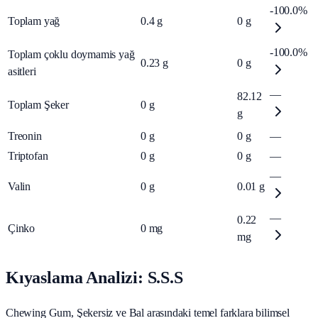
-100.0%
Toplam yağ
0.4
g
0
g
-100.0%
Toplam çoklu doymamis yağ
0.23
g
0
g
asitleri
—
82.12
Toplam Şeker
0
g
g
Treonin
0
g
0
g
—
Triptofan
0
g
0
g
—
—
Valin
0
g
0.01
g
—
0.22
Çinko
0
mg
mg
Kıyaslama Analizi: S.S.S
Chewing Gum, Şekersiz ve Bal arasındaki temel farklara bilimsel