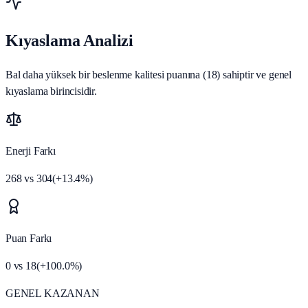
Kıyaslama Analizi
Bal daha yüksek bir beslenme kalitesi puanına (18) sahiptir ve genel
kıyaslama birincisidir.
Enerji Farkı
268
vs
304
(
+
13.4
%)
Puan Farkı
0
vs
18
(
+
100.0
%)
GENEL KAZANAN