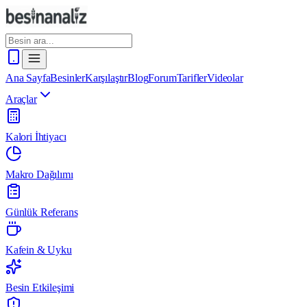
Ana Sayfa
Besinler
Karşılaştır
Blog
Forum
Tarifler
Videolar
Araçlar
Kalori İhtiyacı
Makro Dağılımı
Günlük Referans
Kafein & Uyku
Besin Etkileşimi