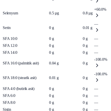
+60.0%
Selenyum
0.5
µg
0.8
µg
—
Serin
0
g
0.01
g
SFA 10:0
0
g
0
g
—
SFA 12:0
0
g
0
g
—
SFA 14:0
0
g
0
g
—
-100.0%
SFA 16:0 (palmitik asit)
0.04
g
0
g
-100.0%
SFA 18:0 (stearik asit)
0.01
g
0
g
SFA 4:0 (butirik asit)
0
g
0
g
—
SFA 6:0
0
g
0
g
—
SFA 8:0
0
g
0
g
—
Sistin
0
g
0
g
—