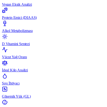
Vegan Eksik Analizi
Protein Emici (DIAAS)
Alkol Metabolizması
D Vitamini Sentezi
Vücut Yağ Oranı
İdeal Kilo Analizi
Sıvı İhtiyacı
Glisemik Yük (GL)