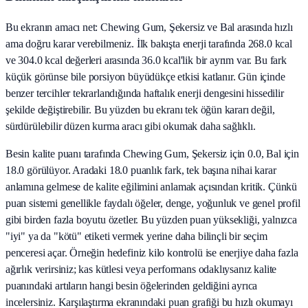
Bu ekranın amacı net: Chewing Gum, Şekersiz ve Bal arasında hızlı
ama doğru karar verebilmeniz. İlk bakışta enerji tarafında 268.0 kcal
ve 304.0 kcal değerleri arasında 36.0 kcal'lik bir ayrım var. Bu fark
küçük görünse bile porsiyon büyüdükçe etkisi katlanır. Gün içinde
benzer tercihler tekrarlandığında haftalık enerji dengesini hissedilir
şekilde değiştirebilir. Bu yüzden bu ekranı tek öğün kararı değil,
sürdürülebilir düzen kurma aracı gibi okumak daha sağlıklı.
Besin kalite puanı tarafında Chewing Gum, Şekersiz için 0.0, Bal için
18.0 görülüyor. Aradaki 18.0 puanlık fark, tek başına nihai karar
anlamına gelmese de kalite eğilimini anlamak açısından kritik. Çünkü
puan sistemi genellikle faydalı öğeler, denge, yoğunluk ve genel profil
gibi birden fazla boyutu özetler. Bu yüzden puan yüksekliği, yalnızca
"iyi" ya da "kötü" etiketi vermek yerine daha bilinçli bir seçim
penceresi açar. Örneğin hedefiniz kilo kontrolü ise enerjiye daha fazla
ağırlık verirsiniz; kas kütlesi veya performans odaklıysanız kalite
puanındaki artıların hangi besin öğelerinden geldiğini ayrıca
incelersiniz. Karşılaştırma ekranındaki puan grafiği bu hızlı okumayı