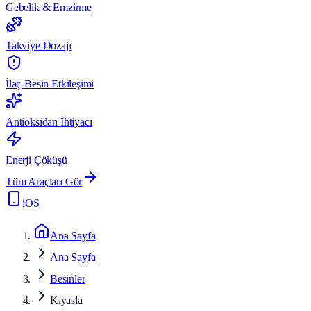
Gebelik & Emzirme
Takviye Dozajı
İlaç-Besin Etkileşimi
Antioksidan İhtiyacı
Enerji Çöküşü
Tüm Araçları Gör
iOS
Ana Sayfa
Ana Sayfa
Besinler
Kıyasla