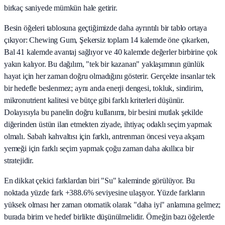
birkaç saniyede mümkün hale getirir.
Besin öğeleri tablosuna geçtiğimizde daha ayrıntılı bir tablo ortaya
çıkıyor: Chewing Gum, Şekersiz toplam 14 kalemde öne çıkarken,
Bal 41 kalemde avantaj sağlıyor ve 40 kalemde değerler birbirine çok
yakın kalıyor. Bu dağılım, "tek bir kazanan" yaklaşımının günlük
hayat için her zaman doğru olmadığını gösterir. Gerçekte insanlar tek
bir hedefle beslenmez; aynı anda enerji dengesi, tokluk, sindirim,
mikronutrient kalitesi ve bütçe gibi farklı kriterleri düşünür.
Dolayısıyla bu panelin doğru kullanımı, bir besini mutlak şekilde
diğerinden üstün ilan etmekten ziyade, ihtiyaç odaklı seçim yapmak
olmalı. Sabah kahvaltısı için farklı, antrenman öncesi veya akşam
yemeği için farklı seçim yapmak çoğu zaman daha akıllıca bir
stratejidir.
En dikkat çekici farklardan biri "Su" kaleminde görülüyor. Bu
noktada yüzde fark +388.6% seviyesine ulaşıyor. Yüzde farkların
yüksek olması her zaman otomatik olarak "daha iyi" anlamına gelmez;
burada birim ve hedef birlikte düşünülmelidir. Örneğin bazı öğelerde