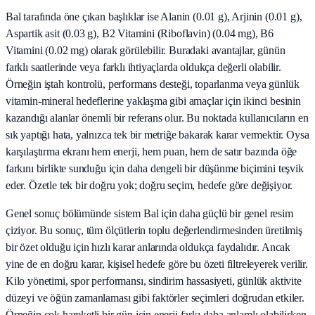
Bal tarafında öne çıkan başlıklar ise Alanin (0.01 g), Arjinin (0.01 g),
Aspartik asit (0.03 g), B2 Vitamini (Riboflavin) (0.04 mg), B6
Vitamini (0.02 mg) olarak görülebilir. Buradaki avantajlar, günün
farklı saatlerinde veya farklı ihtiyaçlarda oldukça değerli olabilir.
Örneğin iştah kontrolü, performans desteği, toparlanma veya günlük
vitamin-mineral hedeflerine yaklaşma gibi amaçlar için ikinci besinin
kazandığı alanlar önemli bir referans olur. Bu noktada kullanıcıların en
sık yaptığı hata, yalnızca tek bir metriğe bakarak karar vermektir. Oysa
karşılaştırma ekranı hem enerji, hem puan, hem de satır bazında öğe
farkını birlikte sunduğu için daha dengeli bir düşünme biçimini teşvik
eder. Özetle tek bir doğru yok; doğru seçim, hedefe göre değişiyor.
Genel sonuç bölümünde sistem Bal için daha güçlü bir genel resim
çiziyor. Bu sonuç, tüm ölçütlerin toplu değerlendirmesinden üretilmiş
bir özet olduğu için hızlı karar anlarında oldukça faydalıdır. Ancak
yine de en doğru karar, kişisel hedefe göre bu özeti filtreleyerek verilir.
Kilo yönetimi, spor performansı, sindirim hassasiyeti, günlük aktivite
düzeyi ve öğün zamanlaması gibi faktörler seçimleri doğrudan etkiler.
Örneğin çok hareketli bir gün için enerji farkı daha anlamlı olabilirken,