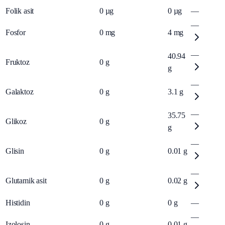
Folik asit
0
µg
0
µg
—
—
Fosfor
0
mg
4
mg
—
40.94
Fruktoz
0
g
g
—
Galaktoz
0
g
3.1
g
—
35.75
Glikoz
0
g
g
—
Glisin
0
g
0.01
g
—
Glutamik asit
0
g
0.02
g
Histidin
0
g
0
g
—
—
Izolosin
0
g
0.01
g