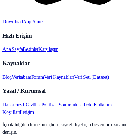
Download
App Store
Hızlı Erişim
Ana Sayfa
Besinler
Karşılaştır
Kaynaklar
Blog
Veritabanı
Forum
Veri Kaynakları
Veri Seti (Dataset)
Yasal / Kurumsal
Hakkımızda
Gizlilik Politikası
Sorumluluk Reddi
Kullanım
Koşulları
İletişim
İçerik bilgilendirme amaçlıdır; kişisel diyet için beslenme uzmanına
danışın.