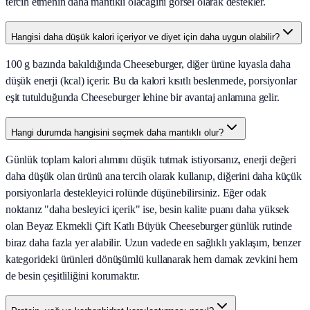
tercih etmenin daha mantıklı olacağını görsel olarak destekler.
Hangisi daha düşük kalori içeriyor ve diyet için daha uygun olabilir?
100 g bazında bakıldığında Cheeseburger, diğer ürüne kıyasla daha
düşük enerji (kcal) içerir. Bu da kalori kısıtlı beslenmede, porsiyonlar
eşit tutulduğunda Cheeseburger lehine bir avantaj anlamına gelir.
Hangi durumda hangisini seçmek daha mantıklı olur?
Günlük toplam kalori alımını düşük tutmak istiyorsanız, enerji değeri
daha düşük olan ürünü ana tercih olarak kullanıp, diğerini daha küçük
porsiyonlarla destekleyici rolünde düşünebilirsiniz. Eğer odak
noktanız "daha besleyici içerik" ise, besin kalite puanı daha yüksek
olan Beyaz Ekmekli Çift Katlı Büyük Cheeseburger günlük rutinde
biraz daha fazla yer alabilir. Uzun vadede en sağlıklı yaklaşım, benzer
kategorideki ürünleri dönüşümlü kullanarak hem damak zevkini hem
de besin çeşitliliğini korumaktır.