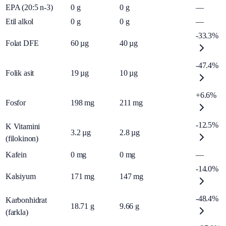
EPA (20:5 n-3)
0
g
0
g
—
Etil alkol
0
g
0
g
—
-33.3%
Folat DFE
60
µg
40
µg
-47.4%
Folik asit
19
µg
10
µg
+6.6%
Fosfor
198
mg
211
mg
-12.5%
K Vitamini
3.2
µg
2.8
µg
(filokinon)
Kafein
0
mg
0
mg
—
-14.0%
Kalsiyum
171
mg
147
mg
-48.4%
Karbonhidrat
18.71
g
9.66
g
(farkla)