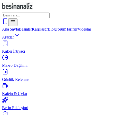
Ana Sayfa
Besinler
Karşılaştır
Blog
Forum
Tarifler
Videolar
Araçlar
Kalori İhtiyacı
Makro Dağılımı
Günlük Referans
Kafein & Uyku
Besin Etkileşimi