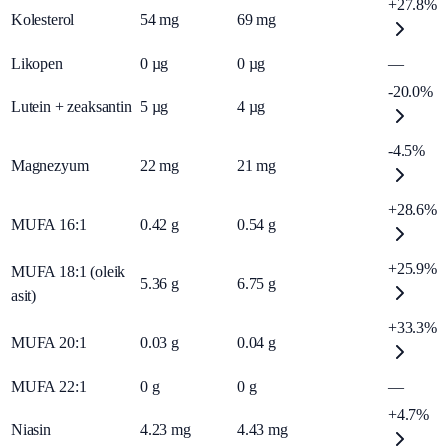
+27.8%
Kolesterol
54
mg
69
mg
Likopen
0
µg
0
µg
—
-20.0%
Lutein + zeaksantin
5
µg
4
µg
-4.5%
Magnezyum
22
mg
21
mg
+28.6%
MUFA 16:1
0.42
g
0.54
g
+25.9%
MUFA 18:1 (oleik
5.36
g
6.75
g
asit)
+33.3%
MUFA 20:1
0.03
g
0.04
g
MUFA 22:1
0
g
0
g
—
+4.7%
Niasin
4.23
mg
4.43
mg