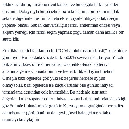
tokluk, sindirim, mikronutrient kalitesi ve bütçe gibi farklı kriterleri
düşünür. Dolayısıyla bu panelin doğru kullanımı, bir besini mutlak
şekilde diğerinden üstün ilan etmekten ziyade, ihtiyaç odaklı seçim
yapmak olmalı. Sabah kahvaltısı için farklı, antrenman öncesi veya
akşam yemeği için farklı seçim yapmak çoğu zaman daha akıllıca bir
stratejidir.
En dikkat çekici farklardan biri "C Vitamini (askorbik asit)" kaleminde
görülüyor. Bu noktada yüzde fark -60.0% seviyesine ulaşıyor. Yüzde
farkların yüksek olması her zaman otomatik olarak "daha iyi"
anlamına gelmez; burada birim ve hedef birlikte düşünülmelidir.
Örneğin bazı öğelerde çok yüksek değerler herkese uygun
olmayabilir, bazı öğelerde ise küçük artışlar bile günlük ihtiyacı
tamamlama açısından çok kıymetlidir. Bu nedenle satır satır
değerlendirme yaparken önce ihtiyacı, sonra birimi, ardından da sıklığı
göz önünde bulundurmak gerekir. Karşılaştırma grafiğinde normalize
edilmiş radar görünümü bu dengeyi görsel hale getirerek tablo
okumayı kolaylaştırır.