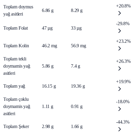
+20.8%
Toplam doymus
6.86
g
8.29
g
yağ asitleri
-29.8%
Toplam Folat
47
µg
33
µg
+23.2%
Toplam Kolin
46.2
mg
56.9
mg
Toplam tekli
+26.3%
doymamis yağ
5.86
g
7.4
g
asitleri
+19.9%
Toplam yağ
16.15
g
19.36
g
Toplam çoklu
-18.0%
doymamis yağ
1.11
g
0.91
g
asitleri
-44.3%
Toplam Şeker
2.98
g
1.66
g