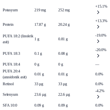
+15.1%
Potasyum
219
mg
252
mg
+13.3%
Protein
17.87
g
20.24
g
-19.0%
PUFA 18:2 (linoleik
1
g
0.81
g
asit)
-20.0%
PUFA 18:3
0.1
g
0.08
g
PUFA 18:4
0
g
0
g
—
PUFA 20:4
0.01
g
0.01
g
0.0%
(arasidonik asit)
Retinol
33
µg
33
µg
0.0%
-4.2%
Selenyum
23.6
µg
22.6
µg
SFA 10:0
0.09
g
0.09
g
0.0%