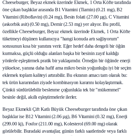
Cheeseburger, Beyaz ekmek üzerinde Ekmek, 1 Orta Köfte tarafında
öne çıkan başlıklar arasında B1 Vitamini (Tiamin) (0.21 mg), B2
Vitamini (Riboflavin) (0.24 mg), Besin folati (27.00 µg), C Vitamini
(askorbik asit) (0.50 mg), Demir (2.53 mg) yer alıyor. Bu profil,
özellikle Cheeseburger, Beyaz ekmek üzerinde Ekmek, 1 Orta Köfte
tüketmeyi düşünen kullanıcıya "hangi konuda artı sağlıyorum"
sorusunun kısa bir yanıtını verir. Eğer hedef daha dengeli bir öğün
kurmaksa, güçlü olduğu alanları başka bir besinin zayıf kaldığı
yönlerle eşleştirmek pratik bir yaklaşımdır. Örneğin bir öğünde enerji
yüksekse, yanına daha hafif ama mikro besin yoğunluğu iyi bir seçim
eklemek toplam kaliteyi artırabilir. Bu ekranın amacı tam olarak bu:
tek ürün kararından ziyade kombinasyon kararını kolaylaştırmak.
Çünkü sürdürülebilir beslenme çoğunlukla tek bir "mükemmel"
besinle değil, akıllı eşleştirmelerle ilerler.
Beyaz Ekmekli Çift Katlı Büyük Cheeseburger tarafında öne çıkan
başlıklar ise B12 Vitamini (2.06 µg), B6 Vitamini (0.32 mg), Enerji
(299.00 kj), Fosfor (211.00 mg), Kolesterol (69.00 mg) olarak
görülebilir. Buradaki avantajlar, günün farklı saatlerinde veya farklı