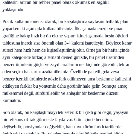
kalitesini artıran bir rehber panel olarak okumak en sağlıklı
yaklaşımdır.
Pratik kullanım önerisi olarak, bu karşılaştırma sayfasını haftalık plan
yaparken iki aşamada kullanabilirsiniz. İlk aşamada enerji ve puan
grafiğine bakıp hızlı bir ön eleme yapın; ikinci aşamada besin öğeleri
tablosuna inerek size önemli olan 3-4 kalemi işaretleyin. Böylece karar
süreci hem hızlı hem de kişiselleştirilmiş olur. Örneğin bir hafta içinde
aynı kategoride birkaç alternatif denediğinizde, bu panel üzerinden
benzer ürünlerin güçlü ve zayıf taraflarını net biçimde görebilir, tekrar
eden seçim hatalarını azaltabilirsiniz. Özellikle paketli gıda veya
benzer içerikli ürünlerde gözle fark edilmeyen ama beslenme kalitesini
etkileyen farklar bu yöntemle daha görünür hale gelir. Sonuçta amaç
mükemmel değil, sürdürülebilir ve anlaşılır bir beslenme düzeni
kurmaktır.
Son olarak, bu karşılaştırmayı tek seferlik bir çıktı gibi değil, yaşayan
bir referans olarak görmekte fayda var. Gün içinde hedefiniz
değişebilir, porsiyonlar değişebilir, hatta aynı ürün farklı tariflerde
farklı etki yaratabilir. Bu yüzden burada gördüğünüz verileri öğün