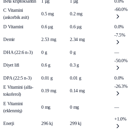
Beta kriptoksantin
1
µg
1
µg
0.0%
-60.0%
C Vitamini
0.5
mg
0.2
mg
(askorbik asit)
D Vitamini
0.6
µg
0.6
µg
0.0%
-7.5%
Demir
2.53
mg
2.34
mg
DHA (22:6 n-3)
0
g
0
g
—
-50.0%
Diyet lifi
0.6
g
0.3
g
DPA (22:5 n-3)
0.01
g
0.01
g
0.0%
-26.3%
E Vitamini (alfa-
0.19
mg
0.14
mg
tokoferol)
E Vitamini
0
mg
0
mg
—
(eklenmiş)
+1.0%
Enerji
296
kj
299
kj