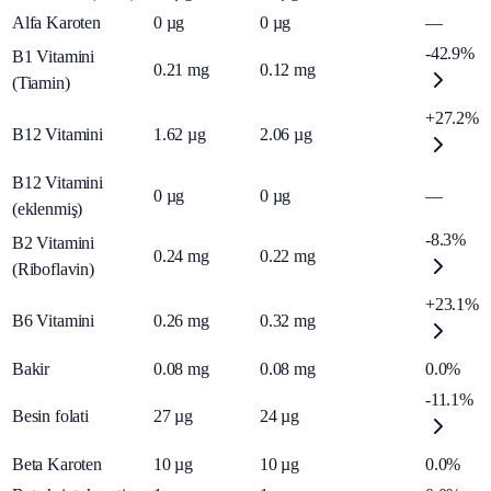
Alfa Karoten
0
µg
0
µg
—
-42.9%
B1 Vitamini
0.21
mg
0.12
mg
(Tiamin)
+27.2%
B12 Vitamini
1.62
µg
2.06
µg
B12 Vitamini
0
µg
0
µg
—
(eklenmiş)
-8.3%
B2 Vitamini
0.24
mg
0.22
mg
(Riboflavin)
+23.1%
B6 Vitamini
0.26
mg
0.32
mg
Bakir
0.08
mg
0.08
mg
0.0%
-11.1%
Besin folati
27
µg
24
µg
Beta Karoten
10
µg
10
µg
0.0%