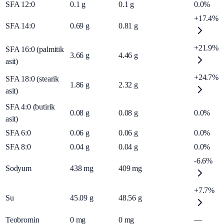
SFA 12:0
0.1
g
0.1
g
0.0%
+17.4%
SFA 14:0
0.69
g
0.81
g
+21.9%
SFA 16:0 (palmitik
3.66
g
4.46
g
asit)
+24.7%
SFA 18:0 (stearik
1.86
g
2.32
g
asit)
SFA 4:0 (butirik
0.08
g
0.08
g
0.0%
asit)
SFA 6:0
0.06
g
0.06
g
0.0%
SFA 8:0
0.04
g
0.04
g
0.0%
-6.6%
Sodyum
438
mg
409
mg
+7.7%
Su
45.09
g
48.56
g
Teobromin
0
mg
0
mg
—