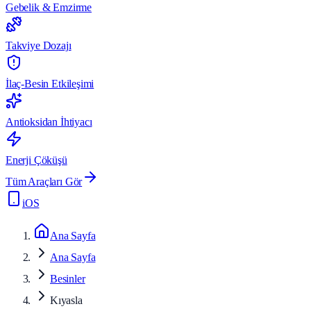
Gebelik & Emzirme
Takviye Dozajı
İlaç-Besin Etkileşimi
Antioksidan İhtiyacı
Enerji Çöküşü
Tüm Araçları Gör
iOS
Ana Sayfa
Ana Sayfa
Besinler
Kıyasla