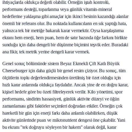
ihtiyaçlarda oldukça değerli olabilir. Örneğin iştah kontrolü,
performans desteği, toparlanma veya günlük vitamin-mineral
hedeflerine yaklaşma gibi amaçlar için ikinci besinin kazandığı alanlar
önemli bir referans olur. Bu noktada kullanıcıların en sık yaptığı hata,
yalnızca tek bir metriğe bakarak karar vermektir. Oysa karşılaştırma
ekranı hem enerji, hem puan, hem de satır bazında öğe farkını birlikte
sunduğu için daha dengeli bir düşünme biçimini teşvik eder. Buradaki
ana fikir, tek metrik yerine dengeli karar vermek.
Genel sonuç bölümünde sistem Beyaz Ekmekli Çift Katlı Büyük
Cheeseburger için daha güçlü bir genel resim çiziyor. Bu sonuç, tüm
ölçütlerin toplu değerlendirmesinden üretilmiş bir özet olduğu için
hızlı karar anlarında oldukça faydalıdır. Ancak yine de en doğru karar,
kişisel hedefe göre bu özeti filtreleyerek verilir. Kilo yönetimi, spor
performansı, sindirim hassasiyeti, günlük aktivite düzeyi ve öğün
zamanlaması gibi faktörler seçimleri doğrudan etkiler. Örneğin çok
hareketli bir gün için enerji farkı daha anlamlı olabilirken, düşük
aktivite günlerinde puan ve mikronutrient dengesi öne çıkabilir. Yani
bu ekranı "tek doğruyu söyleyen bir hakem" olarak değil, karar