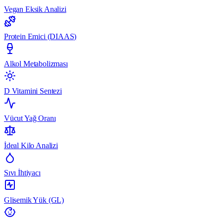
Vegan Eksik Analizi
Protein Emici (DIAAS)
Alkol Metabolizması
D Vitamini Sentezi
Vücut Yağ Oranı
İdeal Kilo Analizi
Sıvı İhtiyacı
Glisemik Yük (GL)