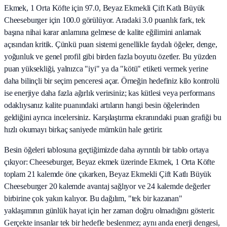
Ekmek, 1 Orta Köfte için 97.0, Beyaz Ekmekli Çift Katlı Büyük
Cheeseburger için 100.0 görülüyor. Aradaki 3.0 puanlık fark, tek
başına nihai karar anlamına gelmese de kalite eğilimini anlamak
açısından kritik. Çünkü puan sistemi genellikle faydalı öğeler, denge,
yoğunluk ve genel profil gibi birden fazla boyutu özetler. Bu yüzden
puan yüksekliği, yalnızca "iyi" ya da "kötü" etiketi vermek yerine
daha bilinçli bir seçim penceresi açar. Örneğin hedefiniz kilo kontrolü
ise enerjiye daha fazla ağırlık verirsiniz; kas kütlesi veya performans
odaklıysanız kalite puanındaki artıların hangi besin öğelerinden
geldiğini ayrıca incelersiniz. Karşılaştırma ekranındaki puan grafiği bu
hızlı okumayı birkaç saniyede mümkün hale getirir.
Besin öğeleri tablosuna geçtiğimizde daha ayrıntılı bir tablo ortaya
çıkıyor: Cheeseburger, Beyaz ekmek üzerinde Ekmek, 1 Orta Köfte
toplam 21 kalemde öne çıkarken, Beyaz Ekmekli Çift Katlı Büyük
Cheeseburger 20 kalemde avantaj sağlıyor ve 24 kalemde değerler
birbirine çok yakın kalıyor. Bu dağılım, "tek bir kazanan"
yaklaşımının günlük hayat için her zaman doğru olmadığını gösterir.
Gerçekte insanlar tek bir hedefle beslenmez; aynı anda enerji dengesi,