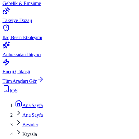
Gebelik & Emzirme
Takviye Dozajı
İlaç-Besin Etkileşimi
Antioksidan İhtiyacı
Enerji Çöküşü
Tüm Araçları Gör
iOS
Ana Sayfa
Ana Sayfa
Besinler
Kıyasla