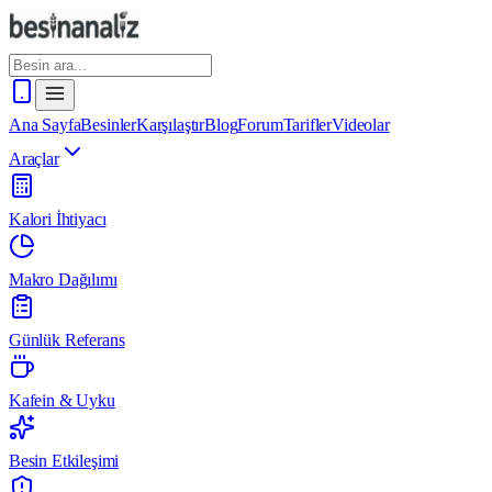
Ana Sayfa
Besinler
Karşılaştır
Blog
Forum
Tarifler
Videolar
Araçlar
Kalori İhtiyacı
Makro Dağılımı
Günlük Referans
Kafein & Uyku
Besin Etkileşimi