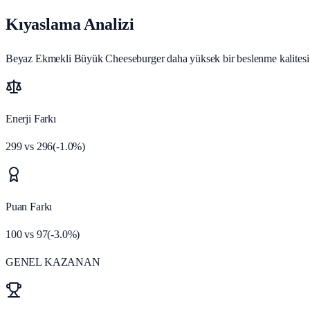
Kıyaslama Analizi
Beyaz Ekmekli Büyük Cheeseburger daha yüksek bir beslenme kalitesi pu
Enerji Farkı
299
vs
296
(
-1.0
%)
Puan Farkı
100
vs
97
(
-3.0
%)
GENEL KAZANAN