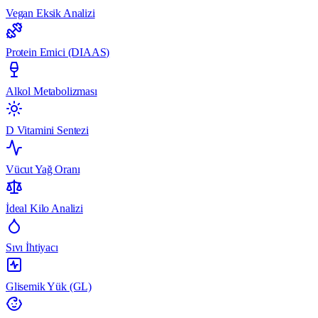
Vegan Eksik Analizi
Protein Emici (DIAAS)
Alkol Metabolizması
D Vitamini Sentezi
Vücut Yağ Oranı
İdeal Kilo Analizi
Sıvı İhtiyacı
Glisemik Yük (GL)